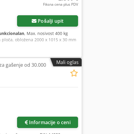
Fiksna cena plus PDV
Zatražite više slika
Pošalji upit
unkcionalan
, Max. nosivost 400 kg
a ploča, obložena 2000 x 1015 x 30 mm
Mali oglas
za gašenje od 30.000
Zatražite više slika
Informacije o ceni