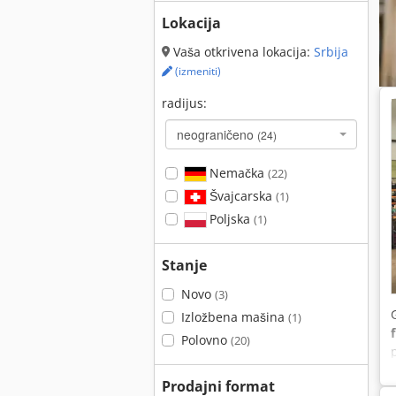
Lokacija
Vaša otkrivena lokacija:
Srbija
(izmeniti)
radijus:
neograničeno
(24)
Nemačka
(22)
Švajcarska
(1)
Poljska
(1)
Stanje
Novo
(3)
Izložbena mašina
(1)
Polovno
(20)
Prodajni format