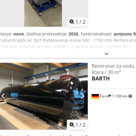
1
/
2
Stanje:
novo
, Godina proizvodnje:
2026
, Funkcionalnost:
potpuno f
Csdsyrdcxjpfx Ac Djrf Podešavanje visine 500 - 1150 mm Perforiran
Cena bez dodatne opreme (oslonci, zupčasti prenos, nasloni itd.)
Rezervoar za vodu 
litara / 30 m³
BARTH
Forst
1.108 km
1
/
2