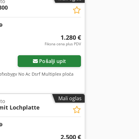
sto
ntaktirajte za ovo. Vreme isporuke po
300
 36 76694 Ekshibicionist
1.280 €
Fiksna cena plus PDV
više slika
Pošalji upit
pfxsbygv No Ac Dsrf Multiplex ploča
Mali oglas
sto
mit Lochplatte
2.500 €