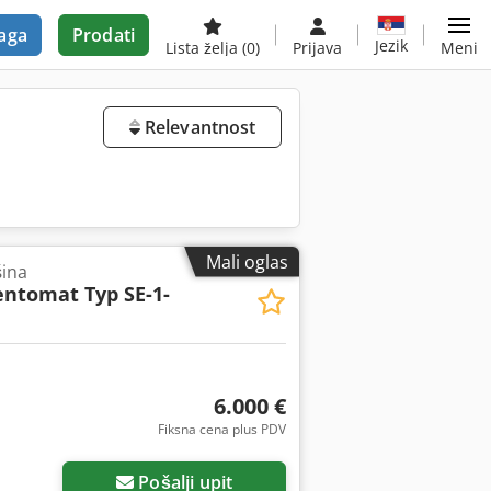
aga
Prodati
Jezik
Lista želja
(0)
Prijava
Meni
Relevantnost
Mali oglas
šina
ntomat Typ SE-1-
6.000 €
Fiksna cena plus PDV
Pošalji upit