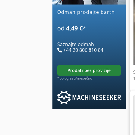
Odmah prodajte barth
od
4,49 €
*
Saznajte odmah
+44 20 806 810 84
prodati bez provizije
*po oglasu/mesečno