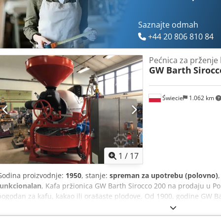
Saznajte odmah
+44 20 806 810 84
Pećnica za prženje 
GW Barth
Sirocc
Świecie
1.062 km
1
/
17
Godina proizvodnje:
1950
, stanje:
spreman za upotrebu (polovno)
funkcionalan
, Kafa pržionica GW Barth Sirocco 200 na prodaju u Pol
pogodan za kafu, kakao ili orašaste plodove. Od 1900. godine GW
Bühler Group) bio je jedan od svetskih lidera u proizvodnji mašina
čokolade gde se mnogi Sirocco modeli još uvek koriste i danas. Zah