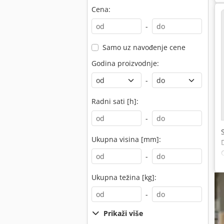
Cena:
-
Samo uz navođenje cene
Godina proizvodnje:
-
Radni sati [h]:
-
Ukupna visina [mm]:
-
Ukupna težina [kg]:
-
Prikaži više