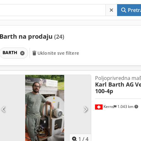
Pretr
Barth na prodaju
(24)
BARTH
Uklonite sve filtere
Poljoprivredna ma
Karl Barth AG
Ve
100-4p
Kerns
1.043 km
1
/
4