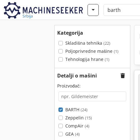
Srbija
Kategorija
Skladišna tehnika
(22)
Poljoprivredne mašine
(1)
Tehnologija hrane
(1)
Detalji o mašini
Proizvođač:
BARTH
(24)
Zeppelin
(15)
CompAir
(4)
GEA
(4)