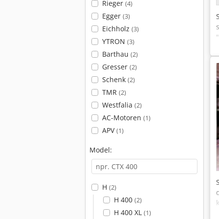
Rieger
(4)
Egger
(3)
Eichholz
(3)
YTRON
(3)
Barthau
(2)
Gresser
(2)
Schenk
(2)
TMR
(2)
Westfalia
(2)
AC-Motoren
(1)
APV
(1)
Model:
H
(2)
H 400
(2)
H 400 XL
(1)