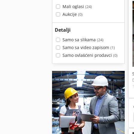
Mali oglasi
(24)
Aukcije
(0)
Detalji
Samo sa slikama
(24)
Samo sa video zapisom
(1)
Samo ovlašćeni prodavci
(0)
n Isečaka Sa Katapult
Podigni Tablice
Stolovi