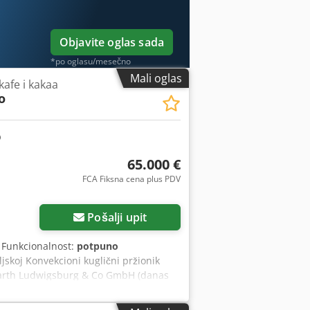
Objavite oglas sada
*po oglasu/mesečno
Mali oglas
kafe i kakaa
o
65.000 €
FCA Fiksna cena plus PDV
Pošalji upit
, Funkcionalnost:
potpuno
jskoj Konvekcioni kuglični pržionik
 Barth Ludwigsburg & Co GmbH (danas
 za prženje, posebno za proizvođače
valjujući uglavnom livenom gvožđu, ove