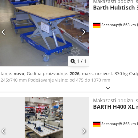
Makazasti podizni 
Trgovina i kupovina rezervoara / kontejnera je moguća, samo nas ko
Barth
Hubtisch 
dogovoru! Tank und Apparate Barth GmbH Werner-von-Siemens-Str.
Seeshaupt
863 km
Zatražite 
1
/
1
Stanje:
novo
, Godina proizvodnje:
2026
, maks. nosivost: 330 kg Csd
1245x740 mm Podešavanje visine: od 475 do 1070 mm
Makazasti podizni 
BARTH
H400 XL 
Seeshaupt
863 km