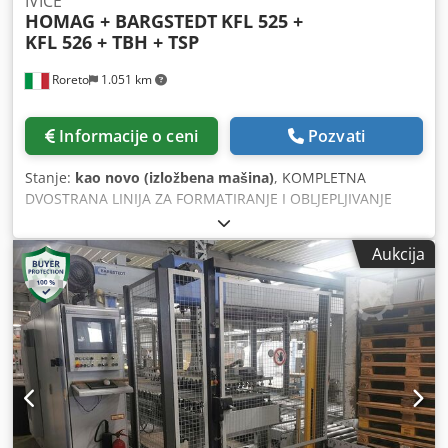
IVICE
HOMAG + BARGSTEDT
KFL 525 +
KFL 526 + TBH + TSP
Roreto
1.051 km
Informacije o ceni
Pozvati
Stanje:
kao novo (izložbena mašina)
, KOMPLETNA
DVOSTRANA LINIJA ZA FORMATIRANJE I OBLJEPLJIVANJE
IVICA. Linija se sastoji od sledećih mašina: Dsdpfewxvdcjx
Aagjkr O06027A) Stacija za ubacivanje sa dvostrukom
Aukcija
stanicom za prihvat „BARGSTEDT“ Mod. TBH 250/D/25/12
O06027B) 1. dvostrana mašina za formatiranje i
oblepljivanje ivica „HOMAG“ Mod. KFL 525/6/A3/15
O06027C) L-oblikovana povezna valjkasta traka „HOMAG“
Mod. TWL 310/25/12 O06027D) 2. dvostrana mašina za
formatiranje i oblepljivanje ivica „HOMAG“ Mod. KFL
526/9/A3/25 O06027E) Povezna valjkasta traka „HOMAG“
Mod. TBL 100/25/25 O06027F) Povezni transfer (na šinama)
„HOMAG“ Mod. TWL 120/30/02 SS O06027G) Povezni