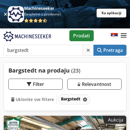
Machineseeker
Ka aplikaciji
Besplatno u prodavnici
Prodati
Pretraga
Bargstedt na prodaju
(23)
Filter
Relevantnost
Bargstedt
Uklonite sve filtere
Aukcija