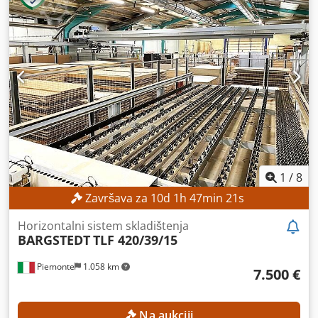
1
/
8
Završava za
10
d
1
h
47
min
19
s
Horizontalni sistem skladištenja
BARGSTEDT
TLF 420/39/15
Piemonte
1.058 km
7.500 €
Na aukciji