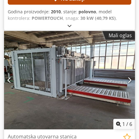
Godina proizvodnje:
2010
, stanje:
polovno
, model
kontrolera:
POWERTOUCH
, snaga:
30 kW (40,79 KS)
,
maksimalna dužina obratka:
18.800 mm
, radna širina
(maks.):
15.000 mm
, brzina pomaka po X-osi:
80 m/min
,
Mali oglas
TEHNIČKE KARAKTERISTIKE Dužina obratka: 18.800 mm
Širina obratka: 15.000 mm Minimalna dužina ploče: 2.000
mm Maksimalna dužina ploče: 4.300 mm Minimalna širina
ploče: 800 mm Maksimalna širina ploče: 2.200 mm
Maksimalna brzina pomaka: 80 m/min KARAKTERISTIKE
MAŠINE Sistem upravljanja: POWERTOUCH Ukupna
priključna snaga: 30 kW OPREMA CE oznaka
Dkjdpfxezmtmne Aager Mašina se prodaje i isporučuje u
svom trenutnom i pravnom stanju („kakva jeste, viđeno i
odobreno“) na osnovu fotodokumentacije i
tehničke/komercijalne dokumentacije sa opisnim
karakterom. Kupac ima pravo da pregleda robu pre
preuzimanja i preuzima odgovornost za instalaciju,
osiguranje i korišćenje mašine na odredišnoj lokaciji.
1
/
6
Eksterna referenca: 5107
Automatska utovarna stanica