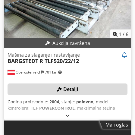
1
/
6
Aukcija završena
Mašina za slaganje i rastavljanje
BARGSTEDT
R TLF520/22/12
Oberösterreich
701 km
Detalji
Godina proizvodnje:
2004
, stanje:
polovno
, model
kontrolera:
TLF POWERCONTROL
, maksimalna težina
obratka:
250 kg
, dužina ploče:
2.200 mm
, širina ploče:
4.300 mm
, broj mašine/vozila:
0-286-05-6067
, Nema
Mali oglas
minimalne cene - garantovana prodaja najboljem
ponuđaču! Preuzimanje mašine mora biti izvršeno između