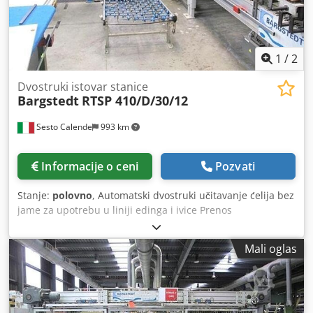
1
/
2
Dvostruki istovar stanice
Bargstedt
RTSP 410/D/30/12
Sesto Calende
993 km
Informacije o ceni
Pozvati
Stanje:
polovno
, Automatski dvostruki učitavanje ćelija bez
jame za upotrebu u liniji edinga i ivice Prenos
motorizovanih ploča Dvostruka automatska stanica za
istovar ploča Sistem usisnih šolja za pomeranje panela
Mali oglas
Preuzimanje panela Paneli se takođe mogu obrađiti u
dvostrukim redovima Upotrebljiva širina panela 1300 mm
Efektivna dužina panela 3200 mm Vakuumska pumpa
Dsdpfjrzhftsx Aagokr Motorizovani transferi za umetanje
nizova ploča Motorizovano podešavanje automatskom