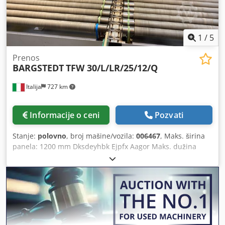
usisivača. Maksimalna veličina praznih ploča 1300*2500.
Moguća je kupovina kompletne linije zajedno sa rolerskim
transporterom opremljenim konusnom okretnicom i
dvostranom kantovalicom IMA COMBIMA I
1
/
5
K/II/R75/760/V/R3. Dodpfezgcd Ajx Aagekr
Prenos
BARGSTEDT
TFW 30/L/LR/25/12/Q
Italija
727 km
Informacije o ceni
Pozvati
Stanje:
polovno
, broj mašine/vozila:
006467
, Maks. širina
panela: 1200 mm Dksdeyhbk Ejpfx Aagor Maks. dužina
panela: 2500 mm Transfer na 90 stepeni: da