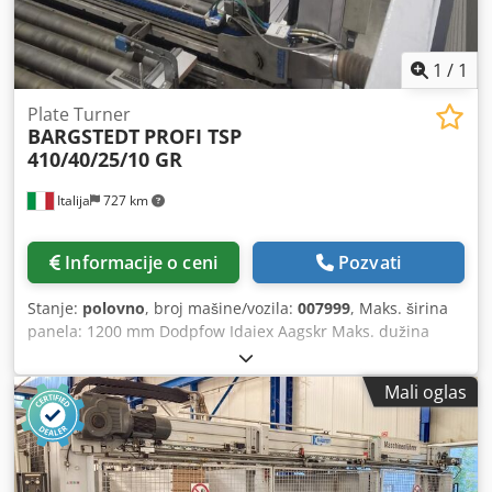
1
/
1
Plate Turner
BARGSTEDT
PROFI TSP
410/40/25/10 GR
Italija
727 km
Informacije o ceni
Pozvati
Stanje:
polovno
, broj mašine/vozila:
007999
, Maks. širina
panela: 1200 mm Dodpfow Idaiex Aagskr Maks. dužina
panela: 2600 mm Sistem rotacije: sa duplim konusom Smer
rotacije: iz poprečnog u uzdužni smer
Mali oglas