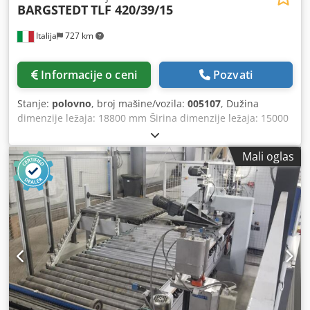
BARGSTEDT
TLF 420/39/15
Italija
727 km
Informacije o ceni
Pozvati
Stanje:
polovno
, broj mašine/vozila:
005107
, Dužina
dimenzije ležaja: 18800 mm Širina dimenzije ležaja: 15000
mm Dedpfjiiipusx Aagskr
Mali oglas