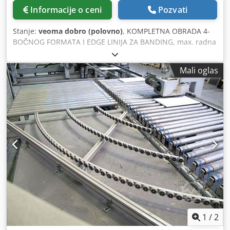
Informacije o ceni
Pozvati
Stanje:
veoma dobro (polovno)
, KOMPLETNA OBRADA 4-
BOČNOG FORMATA I EDGE LINIJA ZA BANDING, max. radna
širina mm 2500, opremljena sistemom za automatsko
učitavanje i slaganje, koji se sastoji od sledećih mašina:
Mali oglas
X04004A) Utovar gantrija (sa 2 utovarne stanice)
"BARGSTEDT" TBH 500/D/30/14 X04004B) Swivel piece
device (90° LONGITUDINAL-TRANSVERSE.) "HOMAG" Mod.
TDR31/25/12 X04004C) Odsečena testera (razdelnik)
"HOMAG" modela FPR620/04/15/PS/LQ (za gotov rez)
X04004D) Stanica razdvajanja "BARGSTEDT" X04004E)
Dvostrani format i mašina za ivicu "HOMAG" modela KFR
620/19/QA/25 X04004F) 1° mašine za bušenje "WEEKE" Mod
BST 500 D X04004G) 2° mašine za bušenje "WEEKE" Mod
BST 500 D Dodpfxslikvhs Aagjkr X04004H) Swivel piece
device (90° POPREČNO-LONGITUDINAL) "HOMAG" mod.
TDR 51.25.2012. X04004I) Motorizovani transfer kaiša
"HOMAG" TR 10.70.2012. X04004L) Odsečena testera
(razdelnik) "HOMAG" modela FPR620/04/15/PS/LQ (za
1
/
2
završeno rez) X04004M) Destacking gantry (sa 2 istovarne