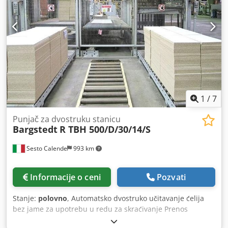
numeričkom kontrolom horizontalnih usisnih štapova za
podršku šoljama Martyr Panel Management System Sistem
programiranja i kontrole
1
/
7
Punjač za dvostruku stanicu
Bargstedt
R TBH 500/D/30/14/S
Sesto Calende
993 km
Informacije o ceni
Pozvati
Stanje:
polovno
, Automatsko dvostruko učitavanje ćelija
bez jame za upotrebu u redu za skraćivanje Prenos
motorizovanih ploča Dvostruka automatska stanica za