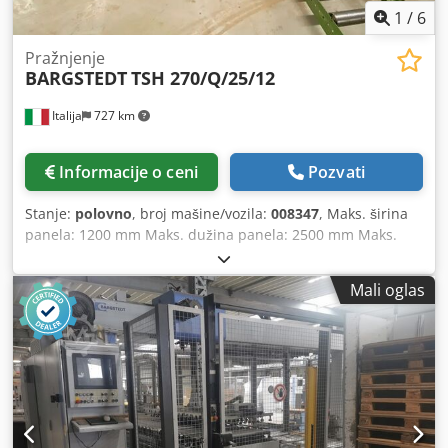
1
/
6
Pražnjenje
BARGSTEDT
TSH 270/Q/25/12
Italija
727 km
Informacije o ceni
Pozvati
Stanje:
polovno
, broj mašine/vozila:
008347
, Maks. širina
panela: 1200 mm Maks. dužina panela: 2500 mm Maks.
visina stoga panela iznad tla: 1600 mm Kapacitet
podizanja: 50 kg Radni kapacitet: 16 ciklusa/min Sistem za
Mali oglas
pomeranje: sa vakuumskim elementima Dkjdpoyngzpjfx
Aager