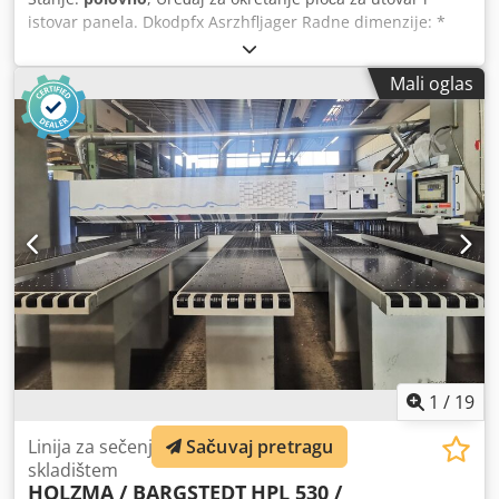
istovar panela. Dkodpfx Asrzhfljager Radne dimenzije: *
Maksimalna širina panela: 1300 mm. * Maksimalna dužina
panela: 3200 mm. * Rotacioni sistem: dupli kornet. *
Mali oglas
Pravac rotacije: od longitudinalnog do poprečnog Ovaj
uređaj se široko koristi u industriji drveta i nameštaja kako
bi se olakšalo kretanje Tablice tokom obrade. Ukoliko imate
dodatnih pitanja ili vam je potrebno više informacija, ne
ustručavajte se da nas kontaktirate!
1
/
19
Linija za sečenje ploča sa površinskim
Sačuvaj pretragu
skladištem
HOLZMA / BARGSTEDT
HPL 530 /