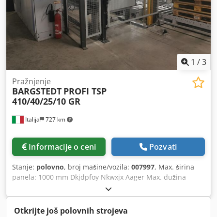
1
/
3
Pražnjenje
BARGSTEDT
PROFI TSP
410/40/25/10 GR
Italija
727 km
Informacije o ceni
Pozvati
Stanje:
polovno
, broj mašine/vozila:
007997
, Max. širina
panela: 1000 mm Dkjdpfoy Nkwxjx Aager Max. dužina
panela: 2200 mm Max. visina stoga panela iznad poda:
1600 mm Kapacitet podizanja: 20 kg Radni kapacitet: 12
ciklusa/min Sistem za pomeranje: sa vakuumskim
Otkrijte još polovnih strojeva