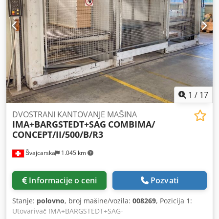
1
/
17
DVOSTRANI KANTOVANJE MAŠINA
IMA+BARGSTEDT+SAG
COMBIMA/
CONCEPT/II/500/B/R3
Švajcarska
1.045 km
Informacije o ceni
Pozvati
Stanje:
polovno
, broj mašine/vozila:
008269
, Pozicija 1:
Utovarivač IMA+BARGSTEDT+SAG-