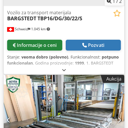
1
/
2
Vozilo za transport materijala
BARGSTEDT
TBP16/DG/30/22/S
Schweiz
1.045 km
Informacije o ceni
Pozvati
Stanje:
veoma dobro (polovno)
, Funkcionalnost:
potpuno
funkcionalan
, Godina proizvodnje:
1999
, 1. BARGSTEDT
TBP16/DG/30/22/S portal za automatsko ubacivanje
Vakuumski portal za ubacivanje sirovih ploča (fiksna ivica
Aukcija
desno) • Težina radnog komada do 100 kg Dkedpszh Uziofx
Aagor • Učinkovitost do 5 ciklusa/min • Povrat palete +
zaštita fotoćelijama 2. BARGSTEDT TPP20/28/21/S magacin
za palete Priprema praznih paleta za ubacivanje •
Kapacitet oko 12 paleta • Maksimalna visina slaganja 1.800
mm