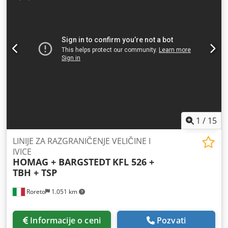
usisivačkim sistemom. Vakuum sistem (sa pumpom).
Automatsko punjenje. Kompletna sigurnosna ograda!
Raspoloživo odmah. Spremno za upotrebu, moguće
testiranje. Dkedpoyzcc Rofx Aagjr Sa CE sertifikatom i
kompletnom dokumentacijom.
1
/
15
LINIJE ZA RAZGRANIČENJE VELIČINE I
IVICE
HOMAG + BARGSTEDT
KFL 526 +
TBH + TSP
Roreto
1.051 km
Informacije o ceni
Pozvati