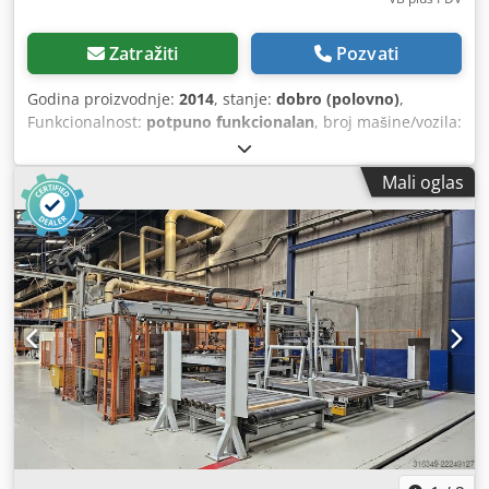
Zatražiti
Pozvati
Godina proizvodnje:
2014
, stanje:
dobro (polovno)
,
Funkcionalnost:
potpuno funkcionalan
, broj mašine/vozila:
0-286-09-4837
, Oprema:
Dostupna tipska pločica
,
Automatski magacin je potpuno ispravan, postoji
Mali oglas
mogućnost posete filijali i procene rada uz prethodni
dogovor. Dkjdpfx Aasxrlbzjgjr