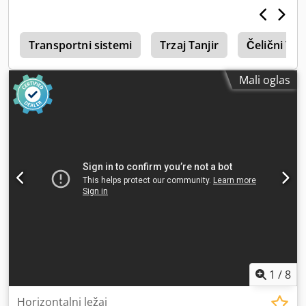
elementima
e
Transportni sistemi
Trzaj Tanjir
Čelični Tanj
Mali oglas
1
/
8
Horizontalni ležaj