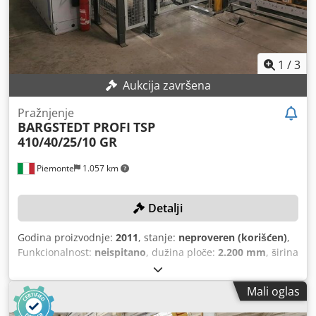
transfer (na šinama) „HOMAG“ Mod. TWL 120/34/02 S
O06027H) Stanica za istovar sa dvostrukom stanicom za
skladištenje „BARGSTEDT“ Mod. TSP 410/D/25/12
1
/
3
Aukcija završena
Pražnjenje
BARGSTEDT PROFI
TSP
410/40/25/10 GR
Piemonte
1.057 km
Detalji
Godina proizvodnje:
2011
, stanje:
neproveren (korišćen)
,
Funkcionalnost:
neispitano
, dužina ploče:
2.200 mm
, širina
ploče:
1.000 mm
, visina slaganja:
1.600 mm
, Oprema:
CE
oznaka
, TEHNIČKI DETALJI Dksdpsyxnn Tjfx Aager
Mali oglas
Maksimalna dužina ploče: 2.200 mm Maksimalna širina
ploče: 1.000 mm Maksimalna visina slaganja ploča: 1.600