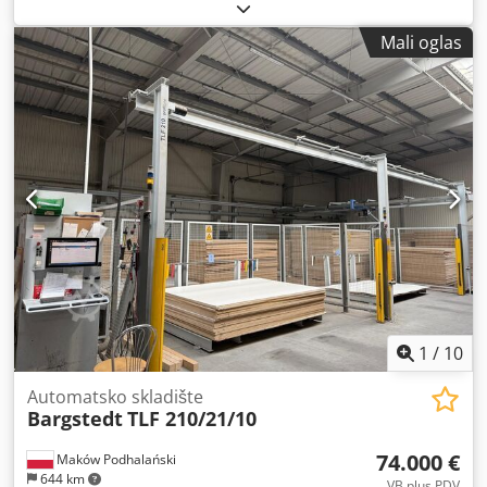
COMBIMA/CONCEPT/II/500/B/R3 Pozicija 2: Okretač ploča
IMA+BARGSTEDT+SAG-COMBIMA/CONCEPT/II/500/B/R3
Mali oglas
Pozicija 3: Dvostrana mašina za lepljenje ivica
IMA+BARGSTEDT+SAG-COMBIMA/CONCEPT/II/500/B/R3
Dksdpfx Aox A Hggjagor Pozicija 4: Okretač ploča
IMA+BARGSTEDT+SAG-COMBIMA/CONCEPT/II/500/B/R3
Pozicija 5: Istovarivač IMA+BARGSTEDT+SAG-
COMBIMA/CONCEPT/II/500/B/R3
1
/
10
Automatsko skladište
Bargstedt
TLF 210/21/10
74.000 €
Maków Podhalański
644 km
VB plus PDV