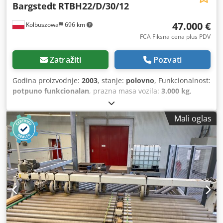
Bargstedt
RTBH22/D/30/12
47.000 €
Kolbuszowa
696 km
FCA Fiksna cena plus PDV
Zatražiti
Pozvati
Godina proizvodnje:
2003
, stanje:
polovno
, Funkcionalnost:
potpuno funkcionalan
, prazna masa vozila:
3.000 kg
,
ukupna dužina:
12.500 mm
, ukupna širina:
5.600 mm
, broj
mašine/vozila:
0-280-15-2017
, Nudimo korišćenu,
Mali oglas
automatsku dvokomornu stanicu za utovar renomiranog
brenda BARGSTEDT, model RTBH22/D/30/12. Ovaj uređaj je
idealan za savremene fabrike za obradu drveta, gde su
efikasnost i automatizacija procesa ključni zahtevi.
Zahvaljujući dvema komorama obezbeđuje kontinuitet
rada i značajno poboljšava rukovanje materijalom,
minimizujući vreme zastoja. Robustna konstrukcija i
pouzdanost brenda BARGSTEDT garantuju dugotrajan,
bezprobleman rad. Automatski utovar iz dve komore.
Kapacitet 8 ciklusa/min. Utovar pomoću vakuumskih