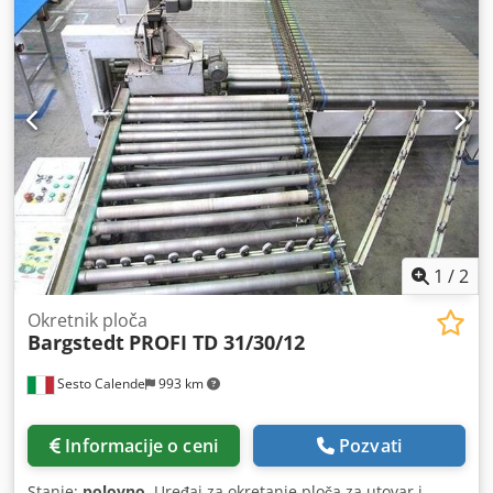
1
/
2
Okretnik ploča
Bargstedt
PROFI TD 31/30/12
Sesto Calende
993 km
Informacije o ceni
Pozvati
Stanje:
polovno
, Uređaj za okretanje ploča za utovar i