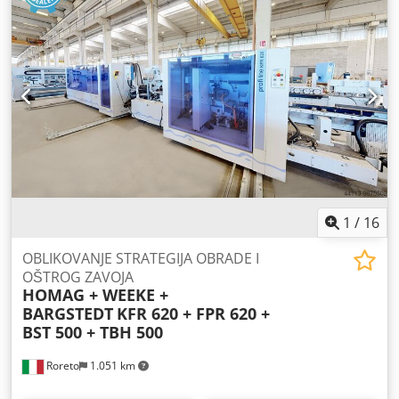
mm Broj stanica: 2 DETALJI MAŠINE Sistem upravljanja:
WINDOWS OPREMA CE oznaka Stanica za slaganje ploča
Stanica za iznošenje Sistemske vakuum čašice Vakuum
pumpa Mašina se prodaje i isporučuje u svom faktičkom i
pravnom stanju ("viđeno-kupljeno") na osnovu foto
dokumentacije i tehničke/komercijalne dokumentacije sa
opisnim karakterom. Kupac ima pravo da izvrši inspekciju
robe pre preuzimanja i preuzima odgovornost za
instalaciju, obezbeđenje i korišćenje mašine na odredištu.
Eksterna referenca: 7997
1
/
16
OBLIKOVANJE STRATEGIJA OBRADE I
OŠTROG ZAVOJA
HOMAG + WEEKE +
BARGSTEDT
KFR 620 + FPR 620 +
BST 500 + TBH 500
Roreto
1.051 km