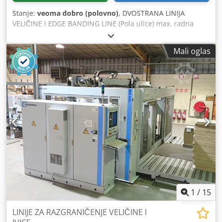
Stanje:
veoma dobro (polovno)
, DVOSTRANA LINIJA
VELIČINE I EDGE BANDING LINE (Pola ulice) max. radna
širina mm 2500, sa automatskim sistemom brzog
rukovanja (rukovanje): A) DVOSTRANA UTOVARNA STANICA
Mali oglas
(sa 2 utovarne stanice) BARGSTEDT TBH 270/D/25/12 B)
PROMET (longitudinalni/poprečni), "HOMAG" TDL /310 /25
/12 C) Dvostrana mašina za veličinu i edge banding
HOMAG model KFL526/9/A3/25 D) PROMET
(POPREČNO/LONGITUDINALNO), "HOMAG" TDL 510/25/12
E) DVOSTRANA STANICA ZA SLAGANJE (sa 2 istovarne
stanice) BARGSTEDT TSH 270/D/25/12 Dkjdsrnrrbopfx
Aagor With LINE CONTROL - WOODLINE CONTROL PC52
1
/
15
LINIJE ZA RAZGRANIČENJE VELIČINE I