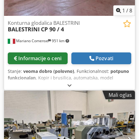
1
/
8
Konturna glodalica BALESTRINI
BALESTRINI
CP 90 / 4
Mariano Comense
951 km
Informacije o ceni
Pozvati
Stanje:
veoma dobro (polovno)
, Funkcionalnost:
potpuno
funkcionalan
, Kopir i brusilica, automatska, model
BALESTRINI CP 90 - 4 polovna mašina radno stanje: odlično
CE-direktiva: DA Djdpfx Ajx A Hatjanjck sa zaštitnom
Mali oglas
kabinom protiv povreda kao što je prikazano na slici
Tehnički podaci: Mašina se sastoji od 04 radne grupe: 1+1
jedinice za glodanje. Snaga motora 10 KS svaki 1+1 jedinica
za glodanje ili jedinica za brušenje. Snaga motora 4,5 / 6
KS svaki (2 brzine) Maks. radna širina: 500 mm Maks.
radna visina: 180 mm Maks. radna dužina: 2500 mm Motor
za hidrauličnu pumpu 5,5 KS Podesiva brzina posmaka