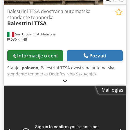
Balestrini TTSA dvostrana automatska
stondante tenonerka
Balestrini
TTSA
San Giovanni Al Natisone
636 km
Informacije o ceni
Pozvati
Stanje:
polovno
, Balestrini TTSA dvostrana automatska
stondante tenonerka Dodpfoy Nbp Ssx Aanjck
Mali oglas