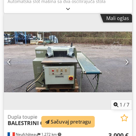
Automatska slot mašina sa dva oscilirajuća stola
BALESTRINI 2CAP Maksimalna dužina brazde 120 mm
Maksimalna dubina pauze u mm 80 Brzina vretena 9000
Mali oglas
rpm Vreteno motor 3 Hp Dodpfegmucpex Aanock
Oscilirajući motor Hp 1 Pneumatska stega za radni deo
Ukupne dimenzije: mm 1000 x 900 x 1250 Težina kg 500
1
/
7
Dupla toupie
Sačuvaj pretragu
BALESTRINI
C 70 N
3.000 €
Neufchâteau
1.272 km