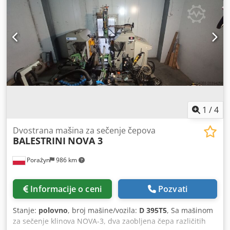
ciklus: 1 KS neto težina: 900 kg
1
/
4
Dvostrana mašina za sečenje čepova
BALESTRINI
NOVA 3
Porażyn
986 km
Informacije o ceni
Pozvati
Stanje:
polovno
, broj mašine/vozila:
D 395T5
, Sa mašinom
za sečenje klinova NOVA-3, dva zaobljena čepa različitih