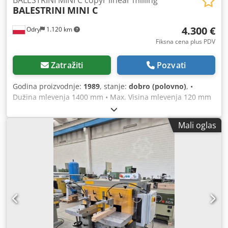
BALESTRINI
MINI C
4.300 €
Odry
1.120 km
Fiksna cena plus PDV
Zatražiti
Pozvati
Godina proizvodnje:
1989
, stanje:
dobro (polovno)
, •
Dužina mlevenja 1400 mm • Max. Visina mlevenja 120 mm
• Max. Širina 450 mm • Vreteno od 30 mm • Max vreteno
prečnika 160 mm • Vreteno revolucije 8400 / min •
Mali oglas
Dimenzije 4100 x 2000 x 1600 mm • Težina bez kabine 1600
kg • 2x 5.5 kw motori • Feed 1-15 m / min Dodpfegqr Shox
Aanjck