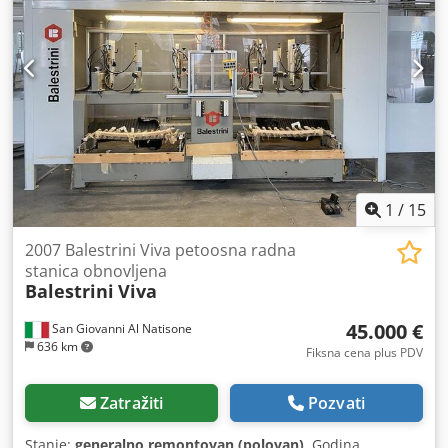
1
/
15
2007 Balestrini Viva petoosna radna
stanica obnovljena
Balestrini
Viva
45.000 €
San Giovanni Al Natisone
636 km
Fiksna cena plus PDV
Zatražiti
Pozvati
Stanje:
generalno remontovan (polovan)
, Godina