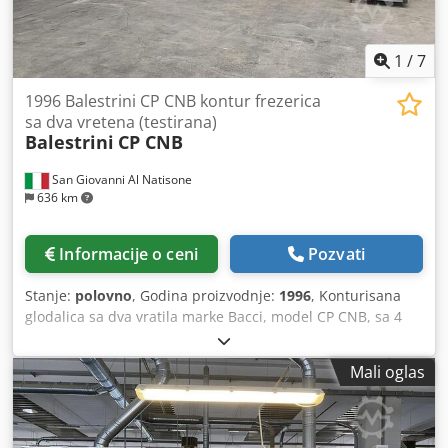
1
/
7
1996 Balestrini CP CNB kontur frezerica
sa dva vretena (testirana)
Balestrini
CP CNB
San Giovanni Al Natisone
636 km
Informacije o ceni
Pozvati
Stanje:
polovno
, Godina proizvodnje:
1996
, Konturisana
glodalica sa dva vratila marke Bacci, model CP CNB, sa 4
desne i 4 leve grupe (2 za glodanje i 2 za brušenje). Dsdpfx
Aaerzgppenock
Mali oglas