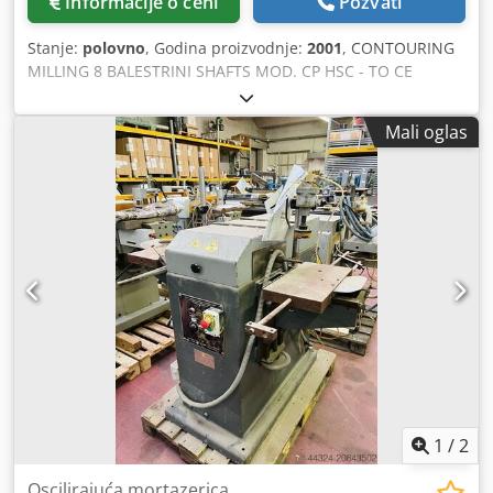
Informacije o ceni
Pozvati
Stanje:
polovno
, Godina proizvodnje:
2001
, CONTOURING
MILLING 8 BALESTRINI SHAFTS MOD. CP HSC - TO CE
STANDARDS - USED - Jedinica 1-2: mlevenje - Jedinica 3-4:
mlevenje - Jedinica 5-6: šmirgla - Jedinica 7-8: šmirgla -
Mali oglas
Jedinica 9-10 poprečnih grupa - 10 klipova za zaključavanje
- Radna visina 180 mm. - Radna dužina 2500 mm. - Zvučno
izolovana kabina - Matr. 0 133 H2 - Godina 2001
Dedomxglhopfx Aanock
1
/
2
Oscilirajuća mortazerica