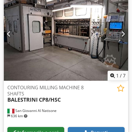
savijenog nameštaja i elemenata građevinske stolarije.
Tehnička specifikacija: Konstrukcija: Mašina je opremljena
sa više radnih jedinica (glava) koje rade istovremeno na
osnovu kopirnih šablona. Pogoni: Glavni motori sa snagom
obično većom od 2,9 kW (do 10 KS u zavisnosti od
konfiguracije agregata), često napajani na 380-400V. Radna
oprema: Ima radne stolove sa mogućnošću ugaonog
podešavanja u dve ravni, kao i pneumatski sistem za
pritisak koji obezbeđuje stabilnost obrađivanog materijala.
Dsdpfx Aaszbc Rteneck Parametri: Mašina omogućava
glodanje elemenata dužine često preko 2000 mm kod većih
modela. Težina se kreće oko 900 kg.
1
/
7
CONTOURING MILLING MACHINE 8
SHAFTS
BALESTRINI
CP8/HSC
San Giovanni Al Natisone
636 km