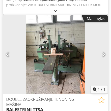
proizvodnje:
2010
, BALESTRINI MACHINING CENTER MOD.
SNAGA 200 300 CE - KORIŠĆENA - Putovanje osovinom X-U
4000mm. Y 4000 mm. Z 700 mm. - 1000° rotacija ose -
Mali oglas
ROTACIJA CE ose 400° (+/-200°) - N.2 klupe 1400x3000 mm -
N. 3+3 spavača po klupi - N. 3+3 CSR podržava po klupi -
Tip glave CS 44 (n. 4 motora po 7,5 kw) - Vreteno rotacije
0/24000 rpm. sa inverterom - HSKC40/ER32 veza - N. 2
inverteri - Jedinica za prikupljanje čipova - Beker vakuum
pumpa 100 mc - Električni panelni klima uređaj -
KONTROLA NAPAJANJA NUM AKSIJUMA - T-CAS softver -
Tele - PC/CN TCP/IP komunikacija -Kolibi Dcodpfx Aaok
Uicgenok - Krov otporan na prašinu - CE standardi - Godina
2010 POTPUNO REMONTOVAN
1
/
1
DOUBLE ZAOKRUŽIVANJE TENONING
MAŠINA
BALESTRINI
TTSA