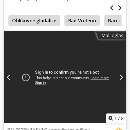
e
Oblikovne glodalice
Rad Vreteno
Bacci
Mali oglas
1
/
8
BALESTRINI MINI C copyr linear milling