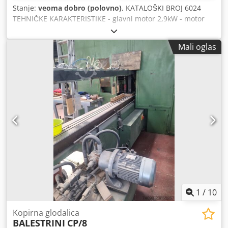
Stanje:
veoma dobro (polovno)
, KATALOŠKI BROJ 6024
TEHNIČKE KARAKTERISTIKE - glavni motor 2,9kW - motor
vretena 0,75kW - motor za pomeranje kolica 0,75kW -
napajanje 380V - dimenzije d/š/v 1600x1100x1200mm -
Mali oglas
težina 891kg Mašina je opremljena sa: – 2 stola dimenzija
300x340mm – pneumatski stezači – stolovi podesivi pod
uglom u dve ravni – na stolovima je moguće izrada
uzdužnih i okruglih čepova – brzina stola i obrtaji vretena
mehanički podesivi – stolovi podesivi po visini (gore/dole) –
podešavanje širine čepa Neto cena: 16.900 PLN Neto cena:
4.020 EUR Neto cena preračunata po kursu 4,2 PLN/EUR
Dcodpfsztaqtex Aanok (u slučaju većih kolebanja kursa
cena može biti promenjena)
1
/
10
Kopirna glodalica
BALESTRINI
CP/8