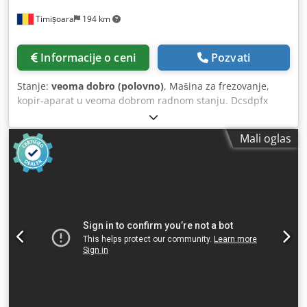
Timișoara
194 km
Informacije o ceni
Pozvati
Stanje:
veoma dobro (polovno)
, Mašina za frezovanje,
kopir-aparat u veoma dobrom radnom stanju. Dcsdpfx
Aasx Rrtdjnjk
Mali oglas