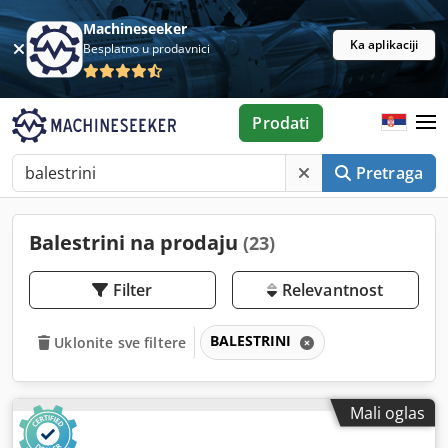
Machineseeker
Ka aplikaciji
Besplatno u prodavnici
Prodati
Pretraga
Balestrini na prodaju
(23)
Filter
Relevantnost
BALESTRINI
Uklonite sve filtere
Mali oglas