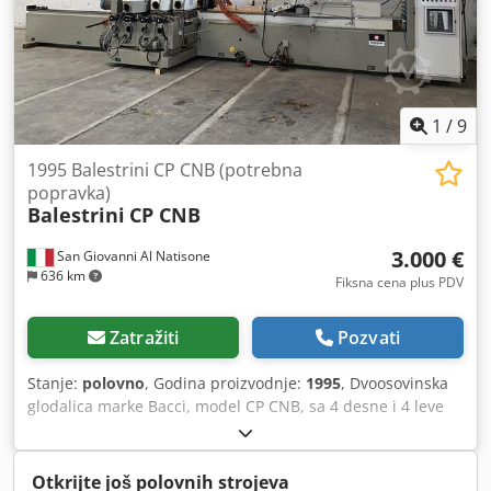
1
/
9
1995 Balestrini CP CNB (potrebna
popravka)
Balestrini
CP CNB
3.000 €
San Giovanni Al Natisone
636 km
Fiksna cena plus PDV
Zatražiti
Pozvati
Stanje:
polovno
, Godina proizvodnje:
1995
, Dvoosovinska
glodalica marke Bacci, model CP CNB, sa 4 desne i 4 leve
grupe (2 za glodanje i 2 za brušenje) Dsdpozcpxyefx
Aanock
Otkrijte još polovnih strojeva