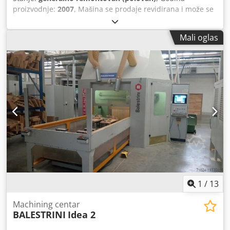
proizvodnje:
2007
, Mašina se prodaje revidirana i može se
isprobati u našem magacinu. Cena EXW, montaža nije
uključena. Dodpfsxbgmwsx Aanock Rok isporuke: 75 dana
Mali oglas
od prijema avansa.
1
/
13
Machining centar
BALESTRINI
Idea 2