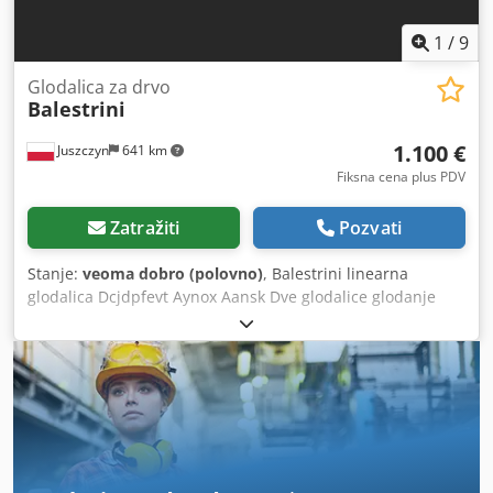
1
/
9
Glodalica za drvo
Balestrini
1.100 €
Juszczyn
641 km
Fiksna cena plus PDV
Zatražiti
Pozvati
Stanje:
veoma dobro (polovno)
, Balestrini linearna
glodalica Dcjdpfevt Aynox Aansk Dve glodalice glodanje
visina mak 100mm glodanje dužina mak 1500mm Rad
nakon iskopavanja Dve brzine uvlačenja 4 pneumatske
stege materijala Snaga motora glodalica 2k4kv