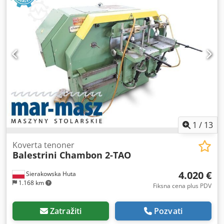
1
/
13
Koverta tenoner
Balestrini Chambon 2-TAO
4.020 €
Sierakowska Huta
1.168 km
Fiksna cena plus PDV
Zatražiti
Pozvati