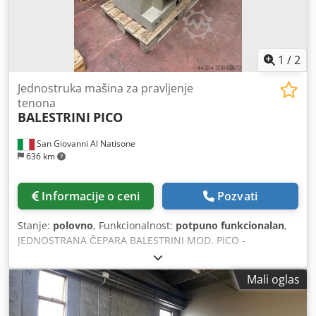
1
/
2
Jednostruka mašina za pravljenje
tenona
BALESTRINI
PICO
San Giovanni Al Natisone
636 km
Informacije o ceni
Pozvati
Stanje:
polovno
, Funkcionalnost:
potpuno funkcionalan
,
JEDNOSTRANA ČEPARA BALESTRINI MOD. PICO -
Maksimalna dimenzija čepa: 100x30 mm - Maksimalni
nagib stola: 20° - Nagib vođica za oslonac komada: 45° -
Mali oglas
Satna proizvodnja: 600/700 čepova - Obrtaji glodala: 9.000
o/min - Snaga motora glodala: 4 KS - Napon: 380/50
Dodpfxox Rdnaj Aanjck