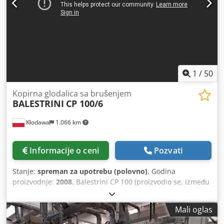
1
/
50
Kopirna glodalica sa brušenjem
BALESTRINI
CP 100/6
Kłodawa
1.066 km
Informacije o ceni
Pozvati
Stanje:
spreman za upotrebu (polovno)
, Godina
proizvodnje:
2008
, Balestrini CP 100 (proizvodio se, između
ostalog, u verzijama CP 100/6 ili CP 100/8) je industrijska,
viševretenasta glodalica-kopirka za drvo. Namenjena je
Mali oglas
preciznom profilisanju i kopiranju oblika zakrivljenih
elemenata. Standardno se koristi u proizvodnji stolica,