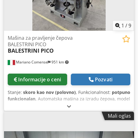
1
/
9
Mašina za pravljenje čepova
BALESTRINI PICO
BALESTRINI
PICO
Mariano Comense
951 km
Informacije o ceni
Pozvati
Stanje:
skoro kao nov (polovno)
, Funkcionalnost:
potpuno
funkcionalan
, Automatska mašina za izradu čepova, model
BALESTRINI PICO polovna mašina napa 380/50V Mašina za
proizvodnju delova za stolice, sofe, fotelje, nameštaj itd. sa
Mali oglas
alatom: Da Brzina obrtaja vretena: 9000 U/min maksimalna
širina čepova: 80 mm + debljina maksimalna dubina
čepova: 50 mm maksimalna debljina čepova: 30 mm nagib
stola: Da glavni motor: 4 KS Dodpefx Ifrofx Aaneck motor za