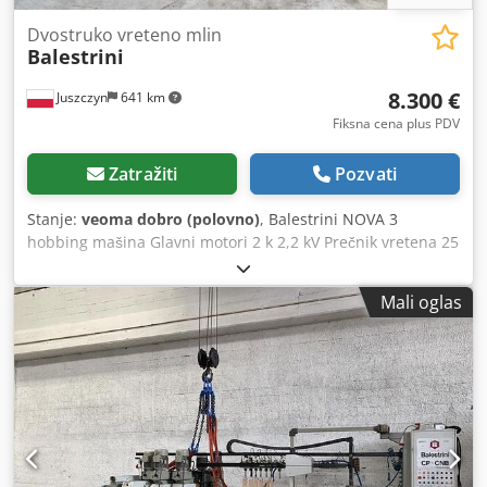
Dvostruko vreteno mlin
Balestrini
8.300 €
Juszczyn
641 km
Fiksna cena plus PDV
Zatražiti
Pozvati
Stanje:
veoma dobro (polovno)
, Balestrini NOVA 3
hobbing mašina Glavni motori 2 k 2,2 kV Prečnik vretena 25
mm Dužina vretena 70 mm Prečnik priključka 2 k 100 mm
Automatski utovar materijala i damping Dužina elemenata
Mali oglas
min / mak 199.5 mm / 2030 mm Debljina elementa 100 mm
širina 90 mm Dedpfx Asvkcfrsanjck