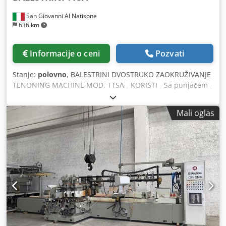
San Giovanni Al Natisone
636 km
Informacije o ceni
Pozvati
Stanje:
polovno
, BALESTRINI DVOSTRUKO ZAOKRUŽIVANJE
TENONING MACHINE MOD. TTSA - KORISTI - Sa punjačem -
Kontrolna tabla - Min / mak radna dužina 240 / 1200 mm -
Maksimalna veličina čepa 100k30 mm - Proizvodnja po
Mali oglas
satu: 1200 čepova (600 komada) - Rotacija rezača 9.000
obrtaja u minuti Dcsdpowrh N Dsfx Aanek - Ukupna
instalirana snaga 9 kV