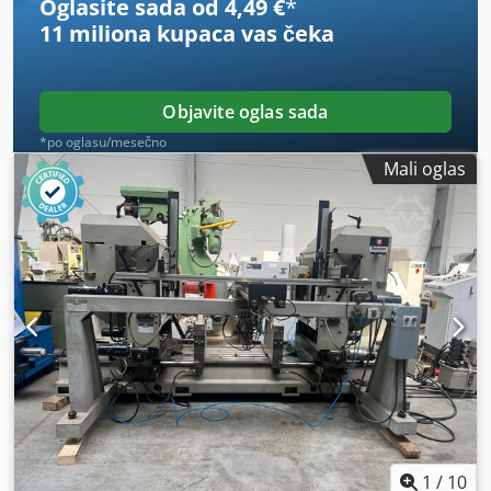
Oglasite sada od 4,49 €
*
11 miliona kupaca
vas čeka
Objavite oglas sada
*po oglasu/mesečno
Mali oglas
1
/
10