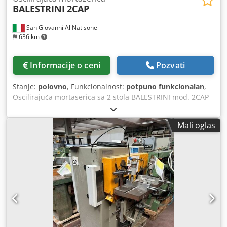
BALESTRINI
2CAP
San Giovanni Al Natisone
636 km
Informacije o ceni
Pozvati
Stanje:
polovno
, Funkcionalnost:
potpuno funkcionalan
,
Oscilirajuća mortaserica sa 2 stola BALESTRINI mod. 2CAP
Dcsdpfx Asx Rc Urjanok
Mali oglas