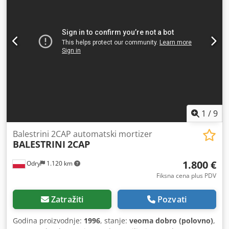
1
/
9
Balestrini 2CAP automatski mortizer
BALESTRINI
2CAP
1.800 €
Odry
1.120 km
Fiksna cena plus PDV
Zatražiti
Pozvati
Godina proizvodnje:
1996
, stanje:
veoma dobro (polovno)
,