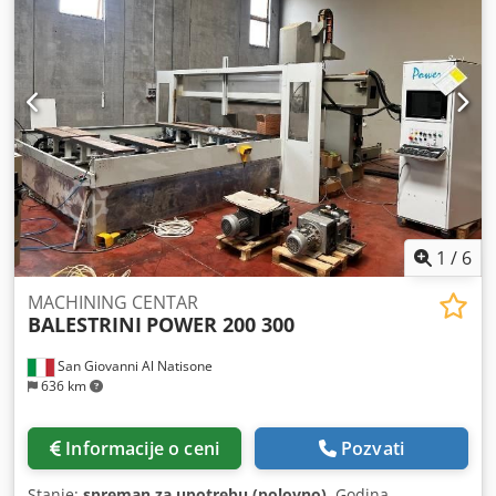
1
/
6
MACHINING CENTAR
BALESTRINI
POWER 200 300
San Giovanni Al Natisone
636 km
Informacije o ceni
Pozvati
Stanje:
spreman za upotrebu (polovno)
, Godina