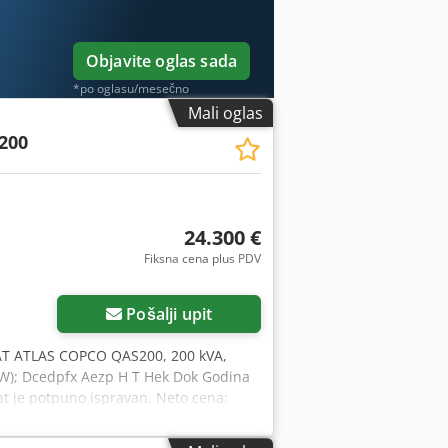
vraćaja novca ✔ Sigurne i fleksibilne
ne alate i resurse za sve vlasnike i
Objavite oglas sada
*po oglasu/mesečno
Mali oglas
200
24.300 €
Fiksna cena plus PDV
Pošalji upit
T ATLAS COPCO QAS200, 200 kVA,
 kW); Dcedpfx Aezp H T Hek Dok Godina
at je potpuno ispravan. Neto cena: