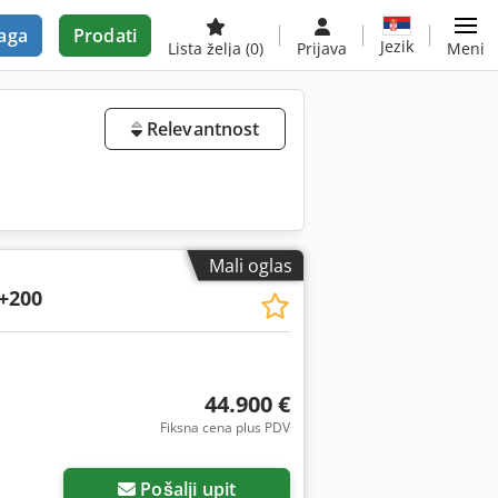
aga
Prodati
Jezik
Lista želja
(0)
Prijava
Meni
Relevantnost
Mali oglas
+200
44.900 €
Fiksna cena plus PDV
Pošalji upit