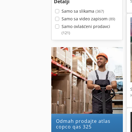
Detalji
Samo sa slikama
(367)
Samo sa video zapisom
(89)
Samo ovlašćeni prodavci
(121)
Odmah prodajte atlas
copco qas 325