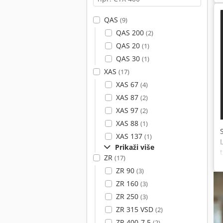
QAS
(9)
QAS 200
(2)
QAS 20
(1)
QAS 30
(1)
XAS
(17)
XAS 67
(4)
XAS 87
(2)
XAS 97
(2)
XAS 88
(1)
XAS 137
(1)
Prikaži više
ZR
(17)
ZR 90
(3)
ZR 160
(3)
ZR 250
(3)
ZR 315 VSD
(2)
ZR 400-7,5
(2)