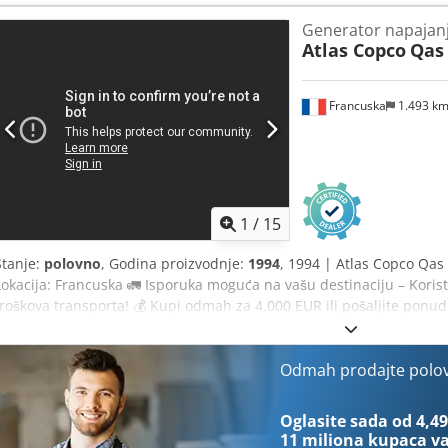
pomoći!
Generator napajan
Atlas Copco
Qas
Francuska
1.493 k
1
/
15
Stanje:
polovno
, Godina proizvodnje:
1994
, 1994 | Atlas Copco Qas 
Lokacija: Francuska 🚛 Isporuka moguća na vašu destinaciju – Korist
troškova transporta! 💰 Kupi odmah za 4.000 EUR ili pošaljite ponud
isporuci dostupno uz pristupačnu naknadu (uz odobrenje)* 👷‍♂️ Pre
inspekcijske tačke 18 odobreno ✅ 2 sa manjim nedostacima ℹ️ 0 kri
inspektora: Generator struje 30 kVA, 77A/44A 230V/400V. Osigurači 
Odmah prodajte polo
improvizovano dodata. Broj sati rada nepoznat. Radi dobro. Godina p
kompletnu inspekciju, dodatne fotografije ili video? Savet: Referenc
Oglasite sada od 4,49
online pretragu dodatnih informacija. 💡 Zašto izdvajamo ovu mašin
11 miliona kupaca
va