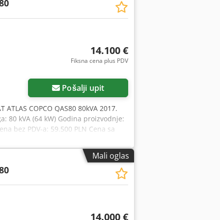
80
14.100 €
Fiksna cena plus PDV
Pošalji upit
AT ATLAS COPCO QAS80 80kVA 2017.
a: 80 kVA (64 kW) Godina proizvodnje:
ena bez PDV-a: 59.500 PLN Cena sa
Mali oglas
80
14.000 €