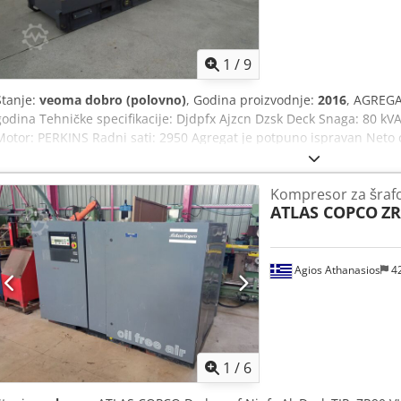
1
/
9
Stanje:
veoma dobro (polovno)
, Godina proizvodnje:
2016
, AGREG
godina Tehničke specifikacije: Djdpfx Ajzcn Dzsk Deck Snaga: 80 kVA
Motor: PERKINS Radni sati: 2950 Agregat je potpuno ispravan Neto 
PLN
Kompresor za šraf
ATLAS COPCO
ZR
Agios Athanasios
4
1
/
6