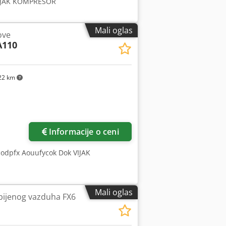
 VIJAK KOMPRESOR
Mali oglas
ove
A110
22 km
Informacije o ceni
odpfx Aouufycok Dok VIJAK
Mali oglas
bijenog vazduha FX6