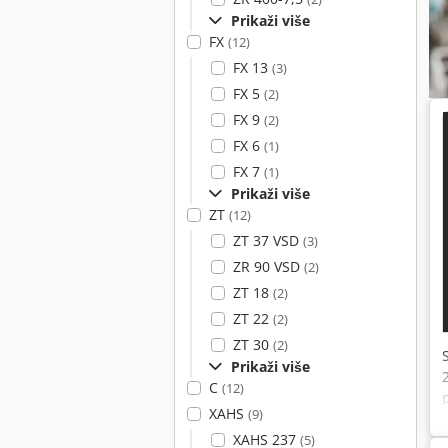
Prikaži više
FX
(12)
FX 13
(3)
FX 5
(2)
FX 9
(2)
FX 6
(1)
FX 7
(1)
Prikaži više
ZT
(12)
ZT 37 VSD
(3)
ZR 90 VSD
(2)
ZT 18
(2)
ZT 22
(2)
ZT 30
(2)
Prikaži više
C
(12)
XAHS
(9)
XAHS 237
(5)