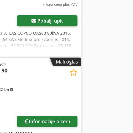
Fiksna cena plus PDV
Pošalji upit
AT ATLAS COPCO QAS80 80kVA 2016.
 (64 kW); Godina proizvodnje: 2016;
cena: 59.500 PLN Bruto cena: 73.185
Mali oglas
ove
 90
22 km
Informacije o ceni