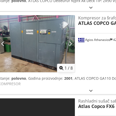
Stanje:
polovno
, ATLAS COPCO Dedeuruf Njpfx Ak Deck TIP: ZR90
Kompresor za šraf
ATLAS COPCO G
Agios Athanasios
4
1
/
8
Stanje:
polovno
, Godina proizvodnje:
2001
, ATLAS COPCO GA110 Dc
KOMPRESOR
Rashladni sušač sa
Atlas Copco
FX6