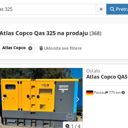
Pretr
Atlas Copco Qas 325 na prodaju
(368)
Atlas Copco
Uklonite sve filtere
Ostalo
Atlas Copco
QAS
Passau
775 km
1
/
4