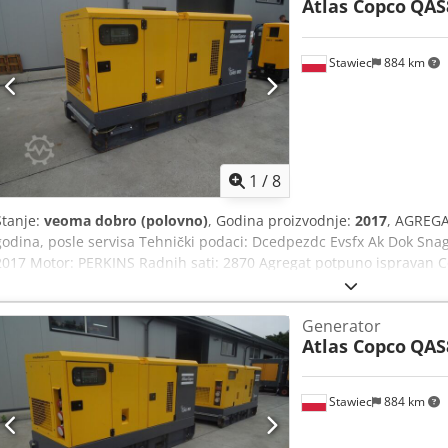
Atlas Copco
QAS
Stawiec
884 km
1
/
8
Stanje:
veoma dobro (polovno)
, Godina proizvodnje:
2017
, AGREG
godina, posle servisa Tehnički podaci: Dcedpezdc Evsfx Ak Dok Snag
2017 Motor: PERKINS Radnih sati: 2870 Agregat potpuno ispravan C
PDV-om: 73.185 PLN
Generator
Atlas Copco
QAS
Stawiec
884 km