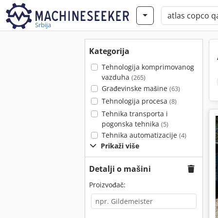
Srbija
Kategorija
Tehnologija komprimovanog
vazduha
(265)
Građevinske mašine
(63)
Tehnologija procesa
(8)
Tehnika transporta i
pogonska tehnika
(5)
Tehnika automatizacije
(4)
Prikaži više
Detalji o mašini
Proizvođač: