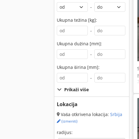
-
Ukupna težina [kg]:
-
Ukupna dužina [mm]:
-
Ukupna širina [mm]:
-
Prikaži više
Lokacija
Vaša otkrivena lokacija:
Srbija
(izmeniti)
radijus: