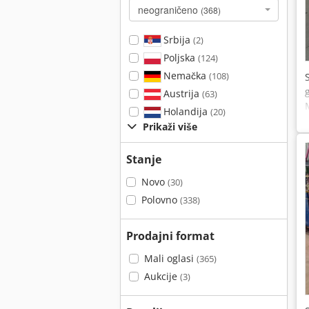
neograničeno
(368)
Srbija
(2)
Poljska
(124)
Nemačka
(108)
Austrija
(63)
Holandija
(20)
Prikaži više
Stanje
Novo
(30)
Polovno
(338)
Prodajni format
Mali oglasi
(365)
Aukcije
(3)