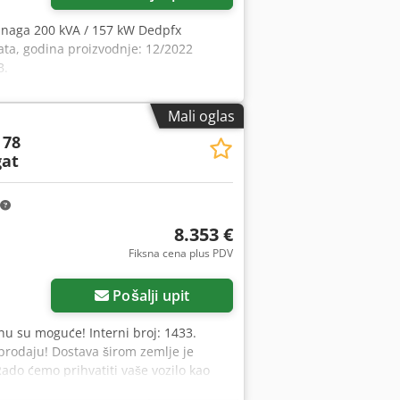
- Snaga 200 kVA / 157 kW Dedpfx
ata, godina proizvodnje: 12/2022
B.
Mali oglas
 78
at
8.353 €
Fiksna cena plus PDV
Pošalji upit
u su moguće! Interni broj: 1433.
prodaju! Dostava širom zemlje je
do ćemo prihvatiti vaše vozilo kao
 Imate li još pitanja? Rado ćemo vam