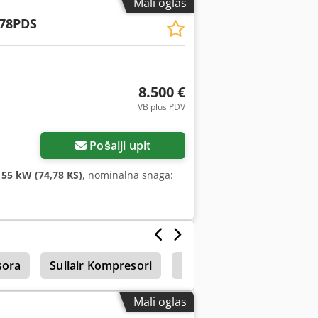
Mali oglas
78PDS
8.500 €
VB plus PDV
Pošalji upit
:
55 kW (74,78 KS)
, nominalna snaga:
sora
Sullair Kompresori
Boge Lr
Generator s
Mali oglas