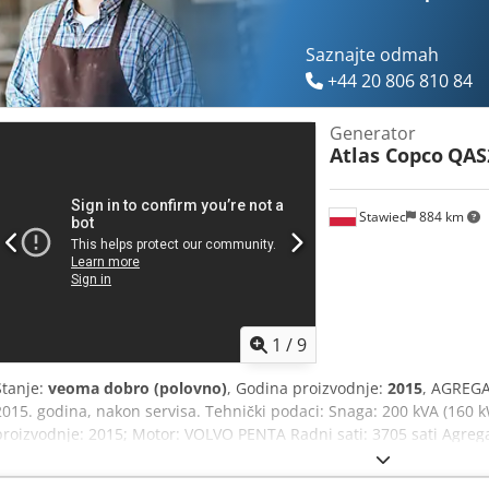
od strane profesionalaca ✔ Dostava do lokacije rada ✔ Garancija po
opcije plaćanja 🔄 Zainteresovani ste za drugu opremu? Nudimo koris
operatere – jednostavno dostupne na našoj platformi.
Saznajte odmah
+44 20 806 810 84
Generator
Atlas Copco
QAS
Stawiec
884 km
1
/
9
Stanje:
veoma dobro (polovno)
, Godina proizvodnje:
2015
, AGREGA
2015. godina, nakon servisa. Tehnički podaci: Snaga: 200 kVA (160
proizvodnje: 2015; Motor: VOLVO PENTA Radni sati: 3705 sati Agreg
105.000 PLN Bruto cena: 129.150 PLN Link do videa u nastavku.