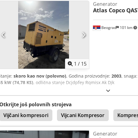
Generator
Atlas Copco
QAS
Beograd
101 km
1
/
15
Stanje:
skoro kao nov (polovno)
, Godina proizvodnje:
2003
, snaga
55 kW (74,78 KS)
, odlična stanje Dcjdpfey Rqmisx Ak Djk
Otkrijte još polovnih strojeva
Vijčani kompresori
Vijcani Kompresor
Kompre
Generator