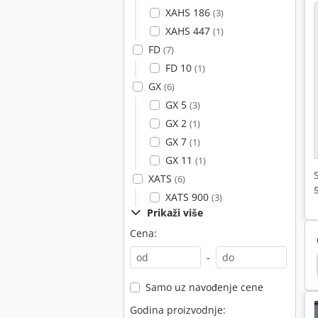
XAHS 186
(3)
XAHS 447
(1)
FD
(7)
FD 10
(1)
GX
(6)
GX 5
(3)
GX 2
(1)
GX 7
(1)
GX 11
(1)
XATS
(6)
XATS 900
(3)
Prikaži više
Cena:
-
Cummins
Zay 7045 Fg
Cat
Cat 938 G
Samo uz navođenje cene
Godina proizvodnje: