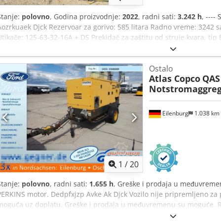
Stanje:
polovno
, Godina proizvodnje:
2022
, radni sati:
3.242 h
, ---
Aozrkuaek Djck Rezervoar za gorivo: 585 litara Radno vreme: 3242 s
Utikače: 125-63-32-16A + DS Prekidač za zaštitu od struje kvara, tip 
Ostalo
Atlas Copco
QAS
Notstromaggreg
Eilenburg
1.038 km
1
/
20
Stanje:
polovno
, radni sati:
1.655 h
, Greške i prodaja u međuvremen
PERKINS motor. Dedpfxjzp Avke Ak Djck Vozilo nije pripremljeno za 
moguća uz doplatu. Greške i prodaja u međuvremenu su moguće. Ra
deo plaćanja. Finansiranje/lizing je moguće i bez uplate akontacije!