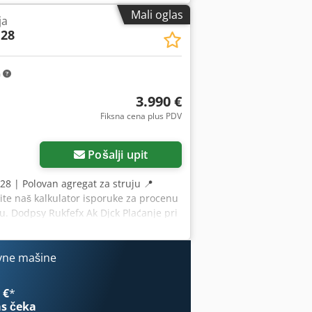
Mali oglas
ja
 28
m
3.990 €
Fiksna cena plus PDV
Pošalji upit
28 | Polovan agregat za struju 📍
ite naš kalkulator isporuke za procenu
u. Dodpsy Rukfefx Ak Djck Plaćanje pri
gledao nezavisni stručnjak 23
tičnih problema ⚠️ 📌 Komentar
40A i 16A. Dodatna utičnica od 32A je
vne mašine
roizvodnje 1994. 📄 Želite da vidite
a „39926 Equippo“ se često koristi za
 €
*
u i našu uslugu: ✔ Detaljna inspekcija
s čeka