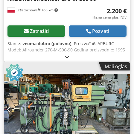
2.200 €
Częstochowa
768 km
Fiksna cena plus PDV
Zatražiti
Pozvati
Stanje:
veoma dobro (polovno)
, Proizvođač: ARBURG
Model: Allrounder 270-M-500-90 Godina proizvodnje: 1995
Serijski broj: 164822 Sistem upravljanja: Upravljačka
jedinica: Arburg Multronica Ubrizgavajuća jedinica: Tip
Mali oglas
ubrizgavanja: vertikalni (vertikalna ubrizgavajuća jedinica)
Prečnik puža: Ø 20 mm Jedinica za zatvaranje: Crsdpfx Aex
Eitboivef Sila zatvaranja: 500 kN Dodatna oprema: Pick
sistem: sistem za preuzimanje delova Divider chute:
razdelni žleb / selekcioni žleb Kućište: potpuna zaštitna
oplata (enclosure)