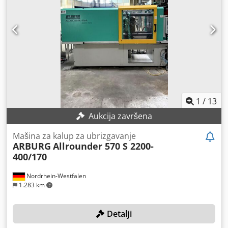
kanalni) • Osnovna oprema za električnu kontrolu osa •
Interfejs za centralni računar OPC-UA
1
/
13
Aukcija završena
Mašina za kalup za ubrizgavanje
ARBURG
Allrounder 570 S 2200-
400/170
Nordrhein-Westfalen
1.283 km
Detalji