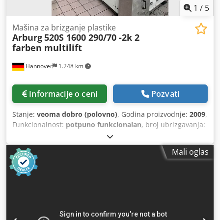
1
/
5
Mašina za brizganje plastike
Arburg
520S 1600 290/70 -2k 2
farben multilift
Hannover
1.248 km
Informacije o ceni
Pozvati
Stanje:
veoma dobro (polovno)
, Godina proizvodnje:
2009
,
Funkcionalnost:
potpuno funkcionalan
, broj ubrizgavanja:
2
, Ovde, kao trgovina mašinama za brizganje plastike,
nudimo sledeću očuvanu polovnu mašinu za brizganje:
Mali oglas
Naravno, bavimo se i otkupom održavanih mašina za
brizganje iz godine proizvodnje od 2010. pa nadalje. Mi
smo veletrgovci mašinama za brizganje plastike sa više od
25 godina iskustva. Proizvođač: Arburg Model: 520S 1600
290/70 - dvobojna mašina Godina proizvodnje: 2009, od
prvog vlasnika iz Nemačke • Ukupan broj ciklusa: 12,3
miliona • Ručni rad: 86.565 sati • Automatski rad: 78.099