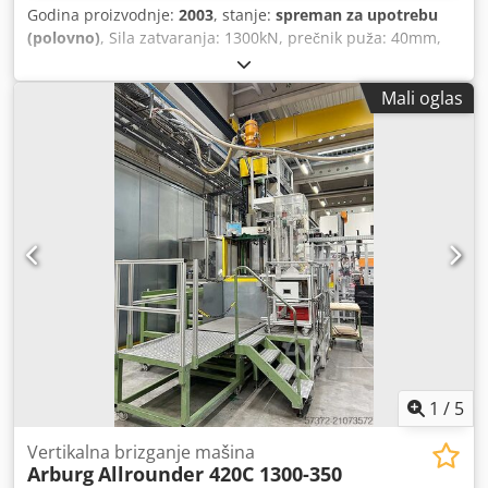
Godina proizvodnje:
2003
, stanje:
spreman za upotrebu
(polovno)
, Sila zatvaranja: 1300kN, prečnik puža: 40mm,
maksimalni pritisak ubrizgavanja: 2120bar, zapremina
hica: 182cm³, masa hica: 153g, razmak između stubova:
Mali oglas
470mm/470mm, dimenzije ploča X/Y: 650mm/650mm,
minimalna ugradna visina alata: 275mm, maksimalni hod
otvaranja: 850mm, centriranje: 125mm. Dimenzije mašine
X/Y/Z: cca 4600mm/1600mm/2200mm, težina: cca 5500kg.
Jedinica za zatvaranje ima curenje ulja na cilindru za
zatvaranje. Dokumentacija dostupna. Pregled na licu
mesta je moguć. Cedpfoygw Siex Aivorf
1
/
5
Vertikalna brizganje mašina
Arburg
Allrounder 420C 1300-350