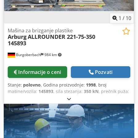
1
/
10
Mašina za brizganje plastike
Arburg
ALLROUNDER 221-75-350
145893
Burgoberbach
984 km
Informacije o ceni
Pozvati
Stanje:
polovno
, Godina proizvodnje:
1998
, broj
mašine/vozila:
145893
, sila stezanja:
350 kN
, prečnik puža:
25 mm
, razmak između stubova:
221 mm
, zapremina
pomeranja:
56 cm³
, pritisak ubrizgavanja:
2.500 bar
, Na
prodaju je mašina za brizgo livenje Arburg, model
Allrounder 221-75-350. Mašina je u dobrom, ali korišćenom
stanju. Tehnički podaci: ARBURG Maschinenfabrik Hehl &
Söhne GmbH & Co.KG Model / Tip: Allrounder 221-75-350
Broj mašine / Serijski broj: 145893 Godina proizvodnje: