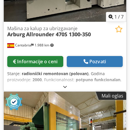
1
/
7
Mašina za kalup za ubrizgavanje
Arburg
Allrounder 470S 1300-350
Cantabria
1.988 km
Informacije o ceni
Pozvati
Stanje:
radionički remontovan (polovan)
, Godina
proizvodnje:
2000
, Funkcionalnost:
potpuno funkcionalan
,
nyectora Arburg 2000. 130 tona sile na zatvaranju. Mašina
se isporučuje kompletno renovirana u našim objektima u
Mali oglas
Herasu (Cantabria). Nove gaskete u telu zatvaranja.
Moћemo da ga pokaћemo u pogonu. Tehnički detalji
SNAGA STEZANJA 1300 kN DIMENZIJE PLOČE: 660x840
UVODNI POTEZ 575mm MAKSIMALNA RAZDALJINA IZMEĐU
LANČIĆA 800/850 RAZDALJINA IZMEĐU STUBOVA
420x420/470x470 VRETENO 50mm ZAPREMINA