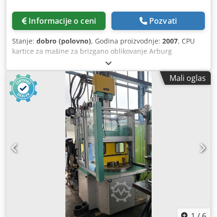
Informacije o ceni
Pozvati
Stanje:
dobro (polovno)
, Godina proizvodnje:
2007
, CPU
kartice za mašine za brizgano oblikovanje Arburg
Multronica Kartice, proizvedene oko 2007. godine Csdpfx
Aiszl Tv Tevsrf Na raspolaganju: 3 komada
Mali oglas
1
/
6