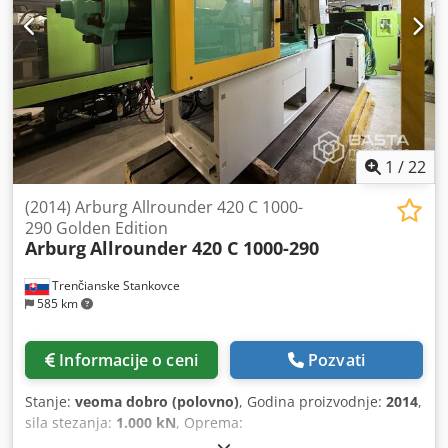
UBRIZGAVANJA 353cm3 TEŽINA INJEKCIJE 117 GODINA
PROIZVODNJE 2000 Csdpfjrxtpdox Aiverf PRITISAK
UBRIZGAVANJA 2500bar
1
/
22
(2014) Arburg Allrounder 420 C 1000-
290 Golden Edition
Arburg
Allrounder 420 C 1000-290
Trenčianske Stankovce
585 km
Informacije o ceni
Pozvati
Stanje:
veoma dobro (polovno)
, Godina proizvodnje:
2014
,
sila stezanja:
1.000 kN
, Oprema:
dokumentacija/priručnik
, Stezna sila: 100 t Hod otvaranja: