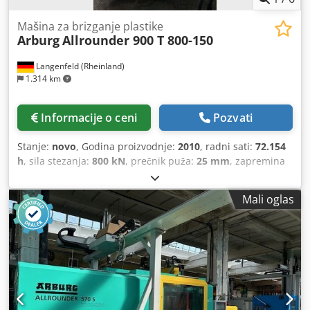
Mašina za brizganje plastike
Arburg
Allrounder 900 T 800-150
Langenfeld (Rheinland)
1.314 km
Informacije o ceni
Pozvati
Stanje:
novo
, Godina proizvodnje:
2010
, radni sati:
72.154
h
, sila stezanja:
800 kN
, prečnik puža:
25 mm
, zapremina
pomeranja:
54 cm³
, ARBURG Allrounder 900 T 800-150 Broj
lagera: 503576 Proizvođač: ARBURG Tip: Allrounder 900 T
Mali oglas
800-150 Upravljanje: Godina proizvodnje: 2010 Radni sati:
72.154 h Crodpfx Aeytd Spoivjf Tehnički podaci – Strana
zatvaranja Sila zatvaranja: 800 kN Rastojanje između
stubova (h x v): 900 x 900 mm Minimalna ugradna visina:
250 mm Maksimalan razmak između ploča: 550 mm Put
otvaranja: 300 mm Prečnik okruglog stola: 900 mm Hod
izbacivača: 150 mm Sila izbacivača: 46 kN Centrična rupa
pokretne ploče: 90 mm Centrična rupa fiksne ploče: 90 mm