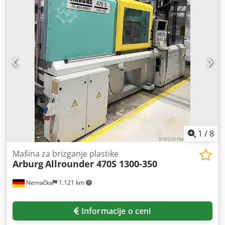
alata: 250 mm, dimenzije ploča X/Y: 570 mm/570 mm,
maksimalna težina alata: 600 kg, hod izvlakača: 175 mm.
Brizgalna jedinica 350, prečnik puža: 35 mm/40 mm/45
mm, maksimalna zapremina hoda: 230 cm³, maksimalni
pritisak brizganja: 2500 bar. Dimenzije mašine X/Y/Z: oko
4300 mm/1700 mm/2750 mm, težina: oko 4500 kg, radnih
sati: oko 75443 h. Dokumentacija dostupna. Pregled na licu
mesta je moguć. Credpjyddy Iefx Aivsf
1
/
8
Mašina za brizganje plastike
Arburg
Allrounder 470S 1300-350
Nemačka
1.121 km
Informacije o ceni