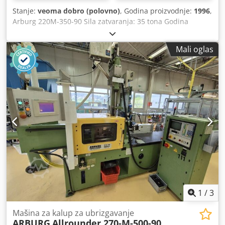
Stanje:
veoma dobro (polovno)
, Godina proizvodnje:
1996
,
Arburg 220M-350-90 Sila zatvaranja: 35 tona Godina
proizvodnje: 1996 Prečnik puža: 20 mm Crjdpfx Aijx Nwi
Ijvof Razmak između stubova: 22x22
Mali oglas
1
/
3
Mašina za kalup za ubrizgavanje
ARBURG
Allrounder 270-M-500-90