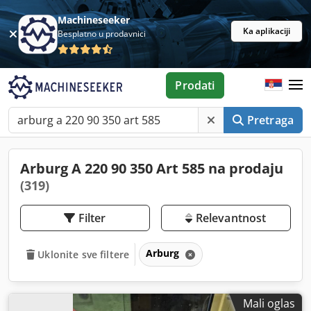
Machineseeker
Ka aplikaciji
Besplatno u prodavnici
Prodati
Pretraga
Arburg A 220 90 350 Art 585 na prodaju
(319)
Filter
Relevantnost
Arburg
Uklonite sve filtere
Mali oglas