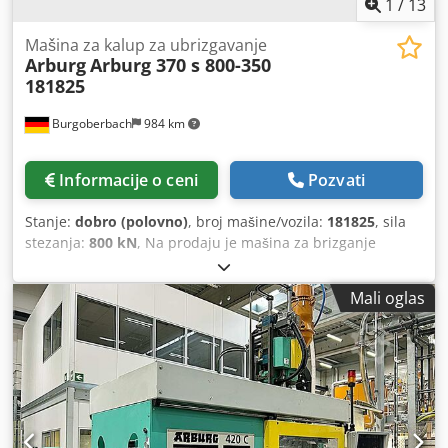
1
/
13
Mašina za kalup za ubrizgavanje
Arburg
Arburg 370 s 800-350
181825
Burgoberbach
984 km
Informacije o ceni
Pozvati
Stanje:
dobro (polovno)
, broj mašine/vozila:
181825
, sila
stezanja:
800 kN
, Na prodaju je mašina za brizganje
plastike marke Arburg, model Allrounder 370 S 800-350.
Mašina je u dobrom stanju. Tehnički podaci: Arburg
Mali oglas
Allrounder 370 S 800-350 mašina za brizganje plastike -
Radni sati: - Broj ciklusa: 8.011.944 - Pumpa: 69.544 h -
Automatski rad: 59.358 h - Zatizna sila: 800 kN (≈80 tona) -
Razmak između vodilica (H x V): 370 mm x 370 mm Cjdpsxt
E Tysfx Aiverf - Ploče za alat (H x V): 545 mm x 545 mm -
Maksimalni hod otvaranja: 500 mm (varijabilno) -
Minimalna ugradna visina alata: min. 250 mm, delimično i