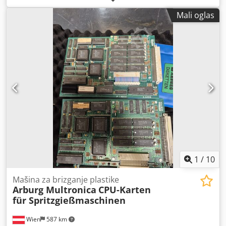
500 mm Razmak između ploča: (š x v) 570 x 570 mm
Mali oglas
Cedezilqkjpfx Aivorf Slobodan razmak između stubova: 420
× 420 mm Hod izbacivača: 175 mm, sila izbacivača: 40 kN
Hidraulična pumpa: 23,9 kW Pužni vijak: 35 mm, odnos
dužine/prečnika (L/D) 20, 30% stakla Maks. zapremina
topljenja: 144 cm³ Radni sati: 35.047 Pumpa d x š x v: 3700
x 1650 x 2600 mm Težina: 3650 kg Jezici: češki, engleski,
nemački Stanje: Mašina je u izvanrednom stanju U radu do
30. marta 2024, trenutno nije priključena na struju
1
/
10
Mašina za brizganje plastike
Arburg Multronica
CPU-Karten
für Spritzgießmaschinen
Wien
587 km