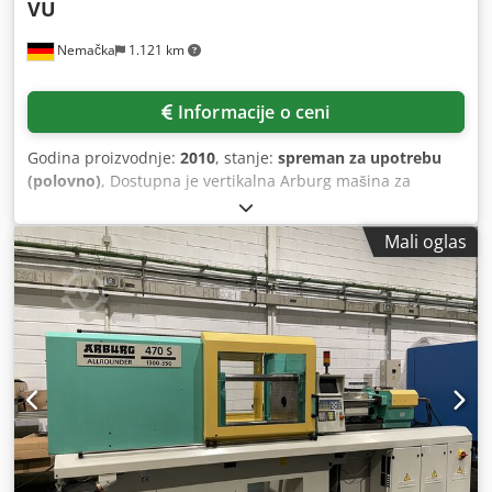
VU
Nemačka
1.121 km
Informacije o ceni
Godina proizvodnje:
2010
, stanje:
spreman za upotrebu
(polovno)
, Dostupna je vertikalna Arburg mašina za
brizganje sa horizontalnom ubrizgavajućom jedinicom. Sila
zatvaranja: 1300 kN, hod otvaranja: 500 mm, minimalna
Mali oglas
ugradna visina alata: 250 mm, razmak između pričvrsnih
ploča: 750 mm, razmak stubova X/Y: 420 mm/420 mm,
dimenzije ploča X/Y: 605 mm/605 mm, maksimalna težina
alata: 650 kg, hod izvlakača: 175 mm. Dimenzije mašine
X/Y/Z: cca. 4350 mm/1650 mm/2100 mm, težina: cca. 4300
kg, radnih sati: oko 80131 h. Mašina je neispravna i nije
više funkcionalna ni upotrebljiva. Može se koristiti
isključivo za rezervne delove. Dokumentacija je dostupna.
Moguća je inspekcija na licu mesta. Cjdpfoyddzfox Aivsrf