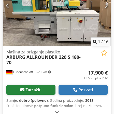
maks. 120 kN - Hod otvaranja: maks. 300 mm - Razmak
između ploča za pričvršćivanje: maks. 650 mm
Crodpszlfmksfx Aivef - Hod puža: maks. 145 mm Pažnja:
predmet se obavezno mora preuzeti između 08.09. i
10.09.2026. Datum će biti naknadno potvrđen. FCA D-63128
Dietzenbach – utovareno na kamion.
1
/
16
Mašina za brizganje plastike
ARBURG
ALLROUNDER 220 S 180-
70
17.900 €
Lüdenscheid
1.281 km
FCA VB plus PDV
Zatražiti
Pozvati
Stanje:
dobro (polovno)
, Godina proizvodnje:
2018
,
Funkcionalnost:
potpuno funkcionalan
, broj mašine/vozila:
243708
, prečnik puža:
15 mm
, ukupna dužina:
2.500 mm
,