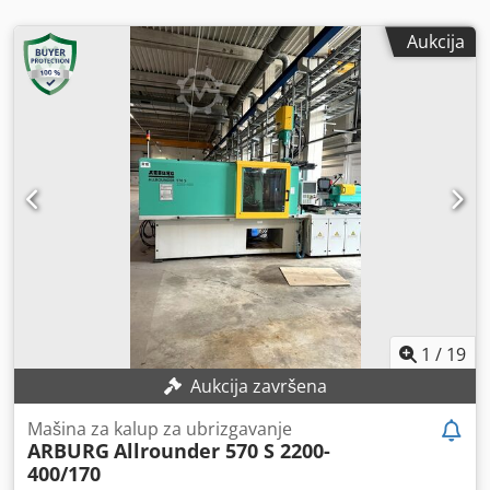
Aukcija
1
/
19
Aukcija završena
Mašina za kalup za ubrizgavanje
ARBURG
Allrounder 570 S 2200-
400/170