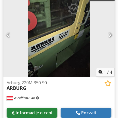
1
/
4
Arburg 220M-350-90
ARBURG
Wien
587 km
Informacije o ceni
Pozvati