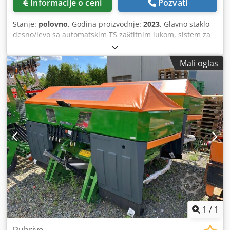
Informacije o ceni
Pozvati
Stanje:
polovno
, Godina proizvodnje:
2023
, Glavno staklo
desno/levo sa automatskim TS zaštitnim lukom, sistem za
navođenje, zakretno, fabrički montirano. Senzor nagiba za
elektronski sistem za merenje težine / sistem za
Mali oglas
podešavanje uvoda. Profis sistem za merenje težine,
ugrađeni delovi za osnovne uređaje ZA. LED zadnja rasveta,
manuelna. Cedpfst A Udgjx Aktjrf
1
/
1