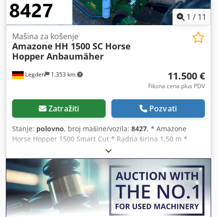
1
/
11
Mašina za košenje
Amazone
HH 1500 SC Horse
Hopper Anbaumäher
11.500 €
Legden
1.353 km
Fiksna cena plus PDV
Zatražiti
Pozvati
Stanje:
polovno
, broj mašine/vozila:
8427
, * Amazone
Horse Hopper 1500 Smart Cut * Radna širina 1,50 m *
Zapremina sakupljača 1.500 l * Trozonski traktor priključak
* H60 krilasti noževi * Pomoćni točkovi * Mulch uređaj *
Kardansko vratilo sa slobodnim hodom * Sakupljač sa
hidrauličnim pražnjenjem dna * Brzina rotacije 2.650
o/min. * Pokazivač nivoa punjenja Crodpfx Akorhy H Rotjf --
---Interni broj vozila: 8427 WhatsApp podrška dostupna! Za
pitanja u vezi vozila ili dodatne informacije, pišite nam