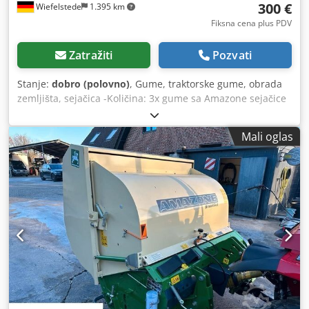
300 €
Wiefelstede
1.395 km
Fiksna cena plus PDV
Zatražiti
Pozvati
Stanje:
dobro (polovno)
, Gume, traktorske gume, obrada
zemljišta, sejačica -Količina: 3x gume sa Amazone sejačice
-Veličina gume -Nabora: Ø 40 mm -Dimenzija: Ø 750 -
Ukupna cena: za 3 gume -Težina: 51 kg/komad Crodpfjb A
Mali oglas
E Ufex Aktef