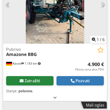
1
/
6
Рubrivo
Amazone
BBG
4.900 €
Kassel
1.183 km
Fiksna cena plus PDV
Zatražiti
Pozvati
Stanje:
polovno
,
Mali oglas