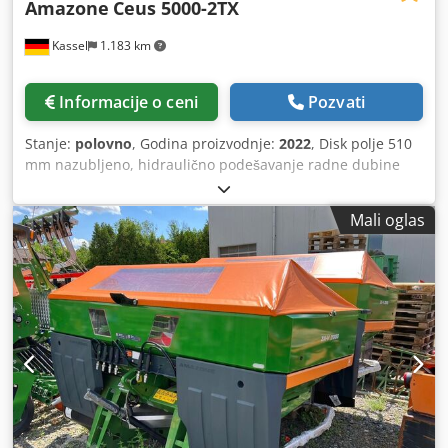
Amazone
Ceus 5000-2TX
Kassel
1.183 km
Informacije o ceni
Pozvati
Stanje:
polovno
, Godina proizvodnje:
2022
, Disk polje 510
mm nazubljeno, hidraulično podešavanje radne dubine
diska, hidraulično podešavanje radne dubine
izravnavajuće jedinice, C-Mix-Ultra zupci za Ceus 50,
Mali oglas
hidraulično podešavanje radne dubine polja zubaca sa
hidrauličnom vučnom osovinom, HD nož 80 mm (14/K1)
Codpetz Tplsfx Akterf