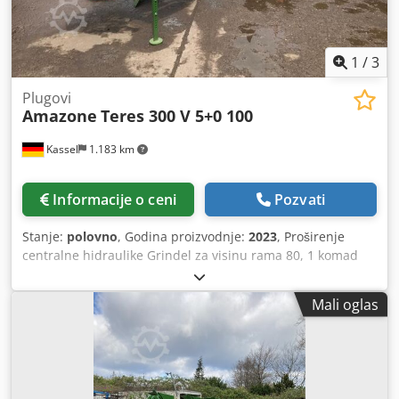
1
/
3
Plugovi
Amazone
Teres 300 V 5+0 100
Kassel
1.183 km
Informacije o ceni
Pozvati
Stanje:
polovno
, Godina proizvodnje:
2023
, Proširenje
centralne hidraulike Grindel za visinu rama 80, 1 komad
plužnog tela STW / 35, 1 par raoničkih noževa 430, 1 par
HD vrhova raonika, 1 par umetnih limova za STW / 35, 1
Mali oglas
par držača disk-sekača za Variopf disk-sekač D 500
nazubljen i / opružen, 1 Crsdpjr Ucigefx Aktjf