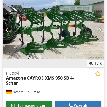
1
/
5
Plugovi
Amazone
CAYROS XMS 950 SB 4-
Schar
Kassel
1.183 km
Informacije o ceni
Pozvati