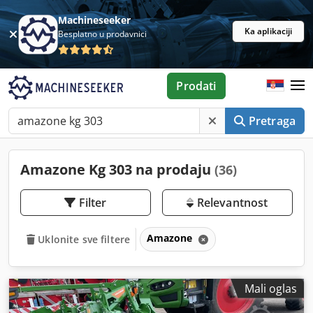
Machineseeker
Ka aplikaciji
Besplatno u prodavnici
Prodati
Pretraga
Amazone Kg 303 na prodaju
(36)
Filter
Relevantnost
Amazone
Uklonite sve filtere
Mali oglas