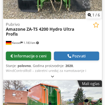
1
/
6
Рubrivo
Amazone
ZA-TS 4200 Hydro Ultra
Profis
Kassel
1.183 km
Informacije o ceni
Pozvati
Stanje:
polovno
, Godina proizvodnje:
2020
,
WindControlRoll – zakretni uređaj za namotavanje i
parkiranje, AutoTS obostrano / zaštitna cevna ograda L,
senzor nagiba za sistem vaganja, FlowCheck EasyCheck
Mali oglas
podne prostirke, 16 kom / blatarice L i merdevine, LED
osvetljenje, klizna pokrivna cerada L / komplet lopata za
rasipanje TS Cjdpforxr Uysx Akterf