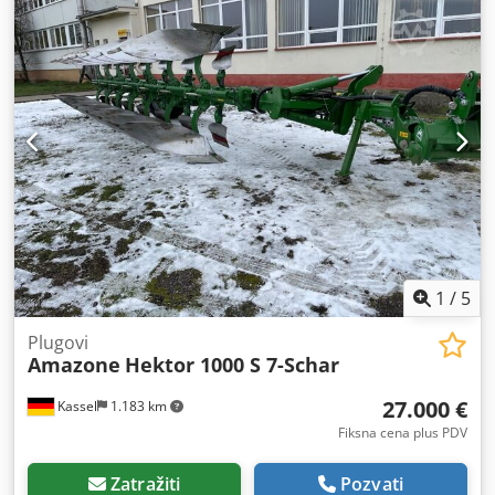
1
/
5
Plugovi
Amazone
Hektor 1000 S 7-Schar
27.000 €
Kassel
1.183 km
Fiksna cena plus PDV
Zatražiti
Pozvati