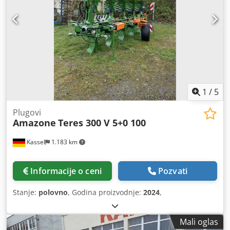
1
/
5
Plugovi
Amazone
Teres 300 V 5+0 100
Kassel
1.183 km
Informacije o ceni
Pozvati
Stanje:
polovno
, Godina proizvodnje:
2024
,
Mali oglas