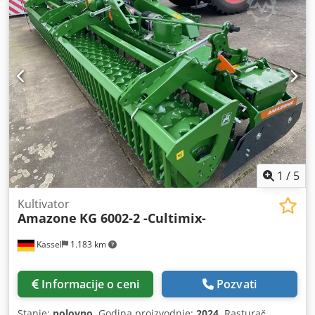
1
/
5
Kultivator
Amazone
KG 6002-2 -Cultimix-
Kassel
1.183 km
Informacije o ceni
Pozvati
Stanje:
polovno
, Godina proizvodnje:
2024
, Rasturač