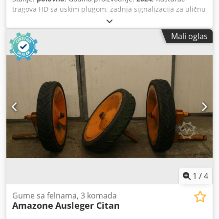
tragova HD sa uskim plugom, zadnja signalizacija za uličnu
vožnju / ojačavajući limovi KG 6002-2, set zubaca „Griff
Super“, kardansko vratilo Bondioli & Pavesi / Ručno
Mali oglas
podešavanje radne dubine, valjak sa zupčastim prstenom
PW 3000-600 / Nosači za prihvat KG 02-2 Crsdpfx
Aorxurmsktsf
1
/
4
Gume sa felnama, 3 komada
Amazone
Ausleger Citan