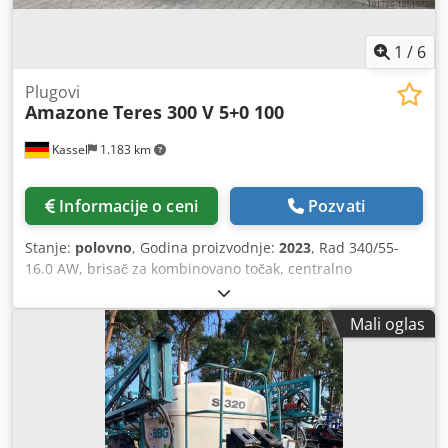
1
/
6
Plugovi
Amazone
Teres 300 V 5+0 100
Kassel
1.183 km
Informacije o ceni
Pozvati
Stanje:
polovno
, Godina proizvodnje:
2023
, Rad 340/55-
16.0 AW, brisač za kombinovano točak, centralno
podešavanje pritiska za aktivaciju / plug telo STU 40, daska
raonika 430, ojačani vrh raonika HD, taler D 500 nazubljen,
Mali oglas
1 komad / nazubljen, priprema za osvetljenje / Cedpfjt Eay
Eex Aktsrf