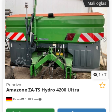
Mali oglas
1
/
7
Рubrivo
Amazone
ZA-TS Hydro 4200 Ultra
Kassel
1.183 km