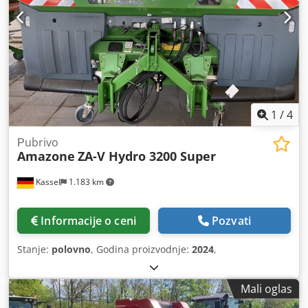
1
/
4
Рubrivo
Amazone
ZA-V Hydro 3200 Super
Kassel
1.183 km
Informacije o ceni
Pozvati
Stanje:
polovno
, Godina proizvodnje:
2024
,
Mali oglas