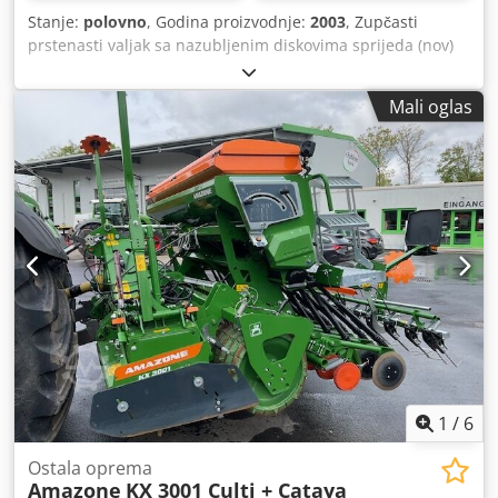
Stanje:
polovno
, Godina proizvodnje:
2003
, Zupčasti
prstenasti valjak sa nazubljenim diskovima sprijeda (nov)
Crodpfxjtqd Tle Aktjf
Mali oglas
1
/
6
Ostala oprema
Amazone
KX 3001 Culti + Cataya