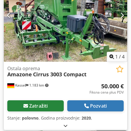
1
/
4
Ostala oprema
Amazone
Cirrus 3003 Compact
50.000 €
Kassel
1.183 km
Fiksna cena plus PDV
Zatražiti
Pozvati
Stanje:
polovno
, Godina proizvodnje:
2020
,