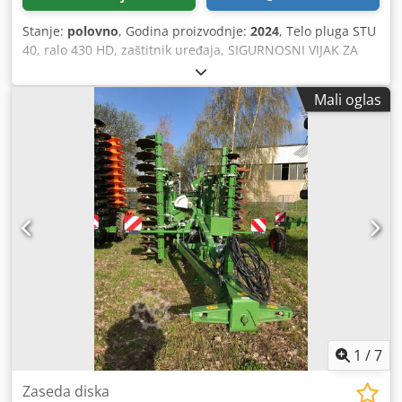
Stanje:
polovno
, Godina proizvodnje:
2024
, Telo pluga STU
40, ralo 430 HD, zaštitnik uređaja, SIGURNOSNI VIJAK ZA
RALO / Cedpeuhnlmjfx Akterf
Mali oglas
1
/
7
Zaseda diska