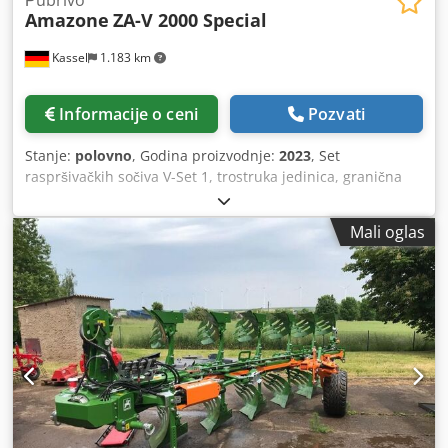
Рubrivo
Amazone
ZA-V 2000 Special
Kassel
1.183 km
Informacije o ceni
Pozvati
Stanje:
polovno
, Godina proizvodnje:
2023
, Set
raspršivačkih sočiva V-Set 1, trostruka jedinica, granična
raspršivačka jedinica Limiter V / zaštitna cevna greda S,
mobilna valjkasta jedinica sa mogućnošću priključivanja,
Mali oglas
raspršni mehanizam ZA-V, dodatak rezervoaru S /
kardansko vratilo 2000 sa spojkom sa frikcionom lamelom,
ugradni delovi za osnovne ZA uređaje, blatarica S / LED
osvetljenje. Crjdpot Dwh Rofx Aktjf