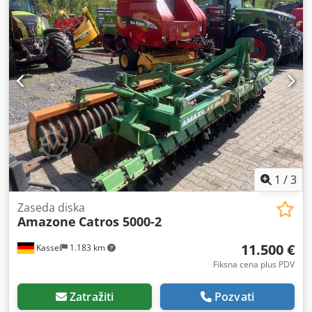
1
/
3
Zaseda diska
Amazone
Catros 5000-2
11.500 €
Kassel
1.183 km
Fiksna cena plus PDV
Zatražiti
Pozvati