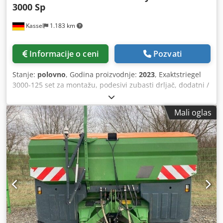
3000 Sp
Kassel
1.183 km
Informacije o ceni
Pozvati
Stanje:
polovno
, Godina proizvodnje:
2023
, Exaktstriegel
3000-125 set za montažu, podesivi zubasti drljač, dodatni /
elektronski marker traga 3000 AmaDrill 2 za Cataya,
radarski senzor / međunarodni analogni senzor radnog
Mali oglas
položaja, elektronska preklopka prolaznih staza /
upravljački ventil i hidraulična prolazna staza.
Codpfxotgpgge Akterf