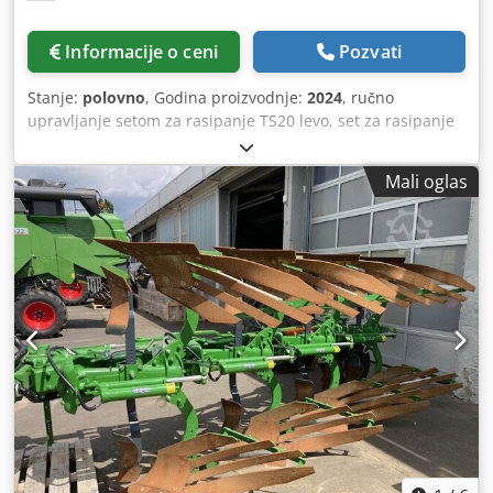
Informacije o ceni
Pozvati
Stanje:
polovno
, Godina proizvodnje:
2024
, ručno
upravljanje setom za rasipanje TS20 levo, set za rasipanje
TS20 desno / hidraulični pogon levo sa AutoTS i
FlowControl ProfiSPro, hidraulični pogon desno sa AutoTS i
Mali oglas
FlowControl ProfiSPro, glavna ploča levo sa AutoTS / glavna
ploča desno Cjdotrdzwspfx Aktsrf