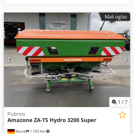
Mali oglas
1
/
7
Рubrivo
Amazone
ZA-TS Hydro 3200 Super
Kassel
1.183 km