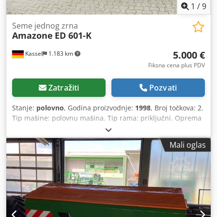
1
/
9
Seme jednog zrna
Amazone
ED 601-K
5.000 €
Kassel
1.183 km
Fiksna cena plus PDV
Zatražiti
Pozvati
Stanje:
polovno
, Godina proizvodnje:
1998
, Broj točkova: 2.
Tip mašine: polovnu mašina. Tip rama: priključni. Oprema
za đubrenje / puž za đubrivo / Csdsr Ncfqopfx Aktorf
Mali oglas