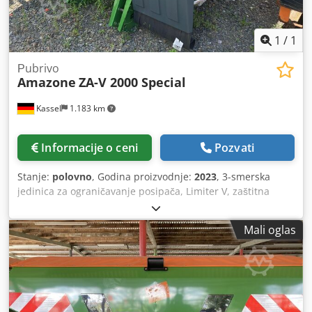
1
/
1
Рubrivo
Amazone
ZA-V 2000 Special
Kassel
1.183 km
Informacije o ceni
Pozvati
Stanje:
polovno
, Godina proizvodnje:
2023
, 3-smerska
jedinica za ograničavanje posipača, Limiter V, zaštitna
ograda za cev, L, mehanički pokazivač položaja posipačkog
uređaja ZA-V, produžetak spremnika S 2000, ugradni delovi
Mali oglas
za osnovni uređaj ZA, kardansko vratilo sa sigurnosnom
spojkom, blatobrani L i merdevine, LED osvetljenje pozadi.
Crjdjt Dwibspfx Aktjf