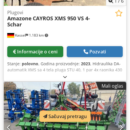
1
/
6
Plugovi
Amazone
CAYROS XMS 950 VS 4-
Schar
Kassel
1.183 km
Informacije o ceni
Pozvati
Stanje:
polovno
, Godina proizvodnje:
2023
, Hidraulika DA-
automatik XMS sa 4 tela pluga STU 40, 1 par 4x raonika 430
HD, 1 par zaštitnika za radne površine, 1 par 4x
predorezača M0 RH65-85, diskosni sekač DM 500 za /
Mali oglas
hidrauličko otpuštanje pri udaru u kamen, teško klatno
potporni točak DM680 / Csdpfx Akjtvf Rwetjrf
Sačuvaj pretragu