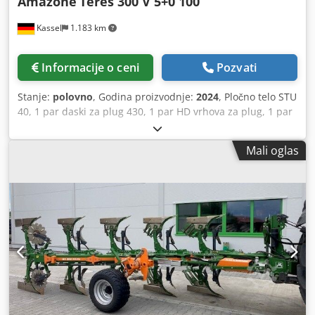
Amazone
Teres 300 V 5+0 100
Kassel
1.183 km
Informacije o ceni
Pozvati
Stanje:
polovno
, Godina proizvodnje:
2024
, Pločno telo STU
40, 1 par daski za plug 430, 1 par HD vrhova za plug, 1 par
/ nosač predpluga za visinu rama 80 za hidrauličku zaštitu
od preopterećenja predplug M2, 1 par držača talir-sekača,
Mali oglas
talir-sekač D 500 nazubljen, zaštita od habanja, 1 par /
montaža tela sa Cjdpfx Akst A Udyjtsrf