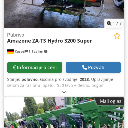
1
/
7
Рubrivo
Amazone
ZA-TS Hydro 3200 Super
Kassel
1.183 km
Informacije o ceni
Pozvati
Stanje:
polovno
, Godina proizvodnje:
2023
, Upravljanje
setom za rasipnu lopatu TS20 levo + desno, pogon
hidraulični levo + desno sa AutoTS / kao i FlowControl
glavnim diskom levo + desno sa AutoTS, zaštitni okvir cevi,
Mali oglas
uređaj za pomeranje i parkiranje, radno osvetljenje, senzor
nagiba za sistem merenja / 16 kom EasyCheck- Dcedpfxet A
Tzwj Afisk