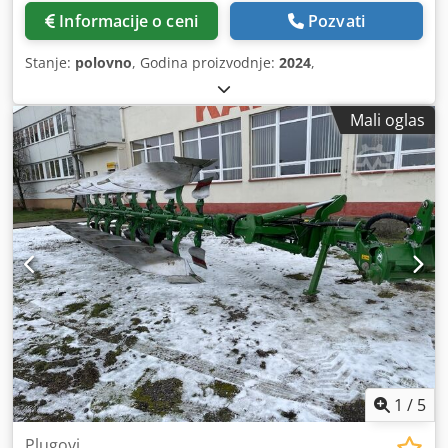
Informacije o ceni
Pozvati
Stanje:
polovno
, Godina proizvodnje:
2024
,
Mali oglas
1
/
5
Plugovi