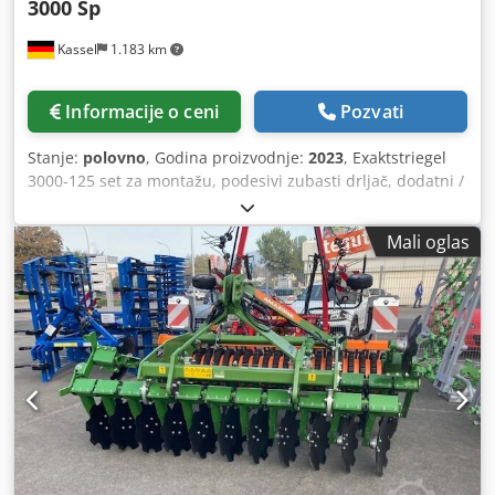
3000 Sp
Kassel
1.183 km
Informacije o ceni
Pozvati
Stanje:
polovno
, Godina proizvodnje:
2023
, Exaktstriegel
3000-125 set za montažu, podesivi zubasti drljač, dodatni /
elektronski marker traga 3000 AmaDrill 2 za Cataya,
radarski senzor / međunarodni analogni senzor radnog
Mali oglas
položaja, elektronska preklopka prolaznih staza /
upravljački ventil i hidraulična prolazna staza. Dcedpfx
Aotgpggefiek