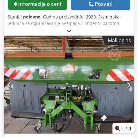
Informacije o ceni
Pozvati
Stanje:
polovno
, Godina proizvodnje:
2023
, 3-smerska
jedinica za ograničavanje posipača, Limiter V, zaštitna
ograda za cev, L, mehanički pokazivač položaja posipačkog
uređaja ZA-V, produžetak spremnika S 2000, ugradni delovi
Mali oglas
za osnovni uređaj ZA, kardansko vratilo sa sigurnosnom
spojkom, blatobrani L i merdevine, LED osvetljenje pozadi.
Dcodpfx Afet Dwibsijk
1
/
4