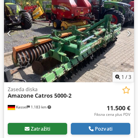
1
/
3
Zaseda diska
Amazone
Catros 5000-2
11.500 €
Kassel
1.183 km
Fiksna cena plus PDV
Zatražiti
Pozvati