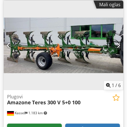
od preopterećenja predplug M2, 1 par držača talir-sekača,
Mali oglas
talir-sekač D 500 nazubljen, zaštita od habanja, 1 par /
montaža tela sa Dcjdpfxjt A Udyj Afijk
1
/
6
Plugovi
Amazone
Teres 300 V 5+0 100
Kassel
1.183 km