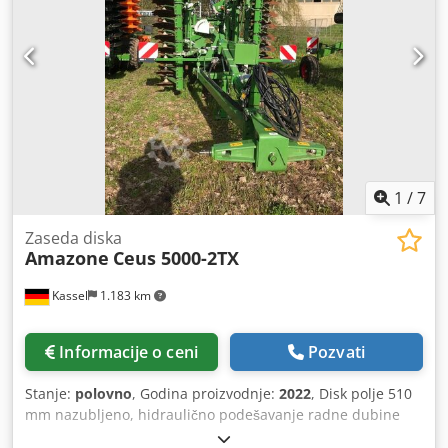
1
/
7
Zaseda diska
Amazone
Ceus 5000-2TX
Kassel
1.183 km
Informacije o ceni
Pozvati
Stanje:
polovno
, Godina proizvodnje:
2022
, Disk polje 510
mm nazubljeno, hidraulično podešavanje radne dubine
diska, hidraulično podešavanje radne dubine