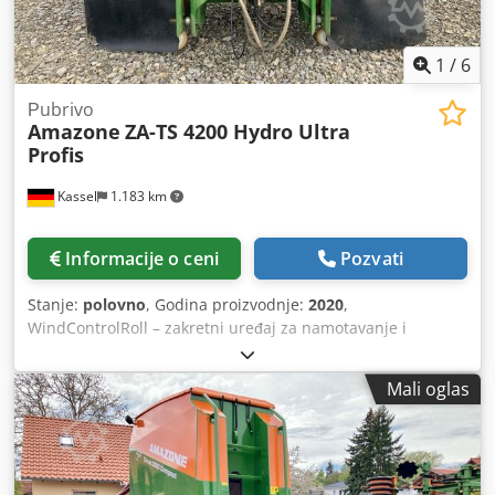
1
/
6
Рubrivo
Amazone
ZA-TS 4200 Hydro Ultra
Profis
Kassel
1.183 km
Informacije o ceni
Pozvati
Stanje:
polovno
, Godina proizvodnje:
2020
,
WindControlRoll – zakretni uređaj za namotavanje i
parkiranje, AutoTS obostrano / zaštitna cevna ograda L,
senzor nagiba za sistem vaganja, FlowCheck EasyCheck
Mali oglas
podne prostirke, 16 kom / blatarice L i merdevine, LED
osvetljenje, klizna pokrivna cerada L / komplet lopata za
rasipanje TS Dodsrxr Uyopfx Afiock