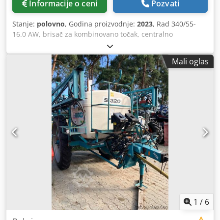
Informacije o ceni
Pozvati
Stanje:
polovno
, Godina proizvodnje:
2023
, Rad 340/55-
16.0 AW, brisač za kombinovano točak, centralno
podešavanje pritiska za aktivaciju / plug telo STU 40, daska
raonika 430, ojačani vrh raonika HD, taler D 500 nazubljen,
Mali oglas
1 komad / nazubljen, priprema za osvetljenje / Dcsdpfet
Eay Eox Afijk
1
/
6