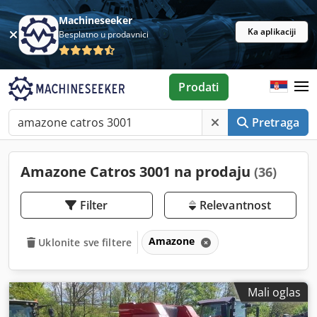
Machineseeker
Ka aplikaciji
Besplatno u prodavnici
Prodati
Pretraga
Amazone Catros 3001 na prodaju
(36)
Filter
Relevantnost
Amazone
Uklonite sve filtere
Mali oglas