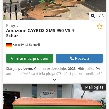
1
/
6
Plugovi
Amazone
CAYROS XMS 950 VS 4-
Schar
Kassel
1.183 km
Informacije o ceni
Pozvati
Stanje:
polovno
, Godina proizvodnje:
2023
, Hidraulika DA-
automatik XMS sa 4 tela pluga STU 40, 1 par 4x raonika 430
HD, 1 par zaštitnika za radne površine, 1 par 4x
predorezača M0 RH65-85, diskosni sekač DM 500 za /
Mali oglas
hidrauličko otpuštanje pri udaru u kamen, teško klatno
potporni točak DM680 / Dsdpfxetvf Rwo Afieck