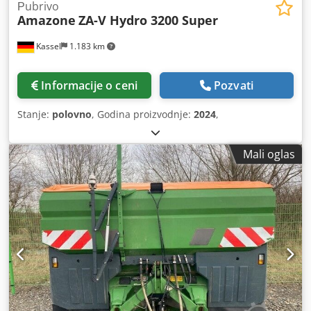
Рubrivo
Amazone
ZA-V Hydro 3200 Super
Kassel
1.183 km
Informacije o ceni
Pozvati
Stanje:
polovno
, Godina proizvodnje:
2024
,
Mali oglas