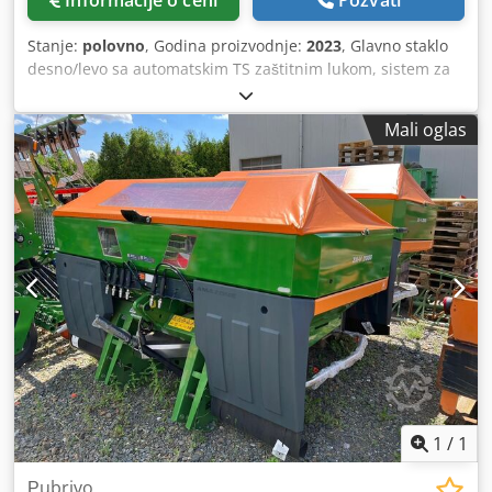
Informacije o ceni
Pozvati
Stanje:
polovno
, Godina proizvodnje:
2023
, Glavno staklo
desno/levo sa automatskim TS zaštitnim lukom, sistem za
navođenje, zakretno, fabrički montirano. Senzor nagiba za
elektronski sistem za merenje težine / sistem za
Mali oglas
podešavanje uvoda. Profis sistem za merenje težine,
ugrađeni delovi za osnovne uređaje ZA. LED zadnja rasveta,
manuelna. Dcodet A Udgepfx Afijk
1
/
1
Рubrivo