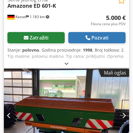
Amazone
ED 601-K
5.000 €
Kassel
1.183 km
Fiksna cena plus PDV
Zatražiti
Pozvati
Stanje:
polovno
, Godina proizvodnje:
1998
, Broj točkova: 2.
Tip mašine: polovnu mašina. Tip rama: priključni. Oprema
za đubrenje / puž za đubrivo / Dsdper Ncfqefx Afisck
Mali oglas