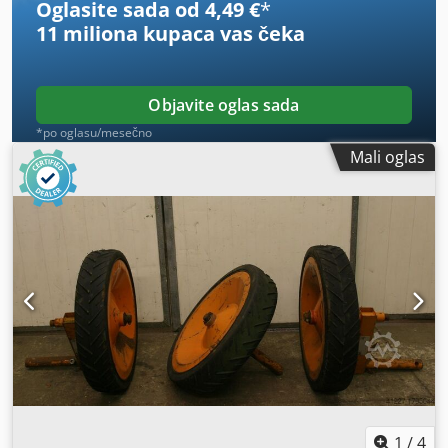
Oglasite sada od 4,49 €
*
11 miliona kupaca
vas čeka
Objavite oglas sada
*po oglasu/mesečno
Mali oglas
1
/
4