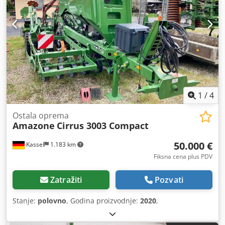
1
/
4
Ostala oprema
Amazone
Cirrus 3003 Compact
50.000 €
Kassel
1.183 km
Fiksna cena plus PDV
Zatražiti
Pozvati
Stanje:
polovno
, Godina proizvodnje:
2020
,