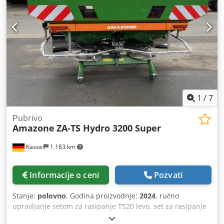
1
/
7
Рubrivo
Amazone
ZA-TS Hydro 3200 Super
Kassel
1.183 km
Informacije o ceni
Pozvati
Stanje:
polovno
, Godina proizvodnje:
2024
, ručno
upravljanje setom za rasipanje TS20 levo, set za rasipanje
TS20 desno / hidraulični pogon levo sa AutoTS i