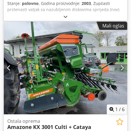
Stanje:
polovno
, Godina proizvodnje:
2003
, Zupčasti
prstenasti valjak sa nazubljenim diskovima sprijeda (nov)
Dedpfx Afetqd Tloisck
Mali oglas
1
/
6
Ostala oprema
Amazone
KX 3001 Culti + Cataya