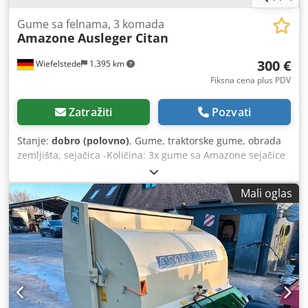
Gume sa felnama, 3 komada
Amazone
Ausleger Citan
300 €
Wiefelstede
1.395 km
Fiksna cena plus PDV
Zatražiti
Pozvati
Stanje:
dobro (polovno)
, Gume, traktorske gume, obrada
zemljišta, sejačica -Količina: 3x gume sa Amazone sejačice
-Veličina gume -Nabora: Ø 40 mm Dedjb A E Ufopfx Afijck -
Dimenzija: Ø 750 -Ukupna cena: za 3 gume -Težina: 51
Mali oglas
kg/komad