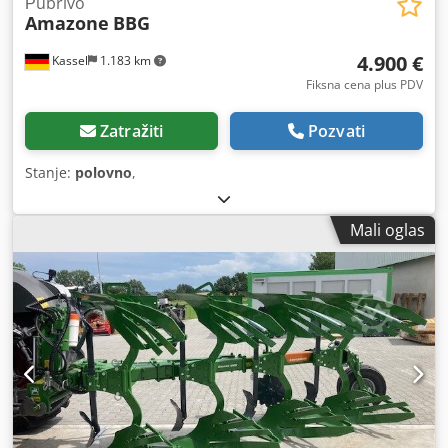
Рubrivo
Amazone
BBG
4.900 €
Kassel
1.183 km
Fiksna cena plus PDV
Zatražiti
Pozvati
Stanje:
polovno
,
Mali oglas