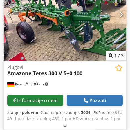
1
/
3
Plugovi
Amazone
Teres 300 V 5+0 100
Kassel
1.183 km
Informacije o ceni
Pozvati
Stanje:
polovno
, Godina proizvodnje:
2024
, Pločno telo STU
40, 1 par daski za plug 430, 1 par HD vrhova za plug, 1 par
/ nosač predpluga za visinu rama 80 za hidrauličku zaštitu