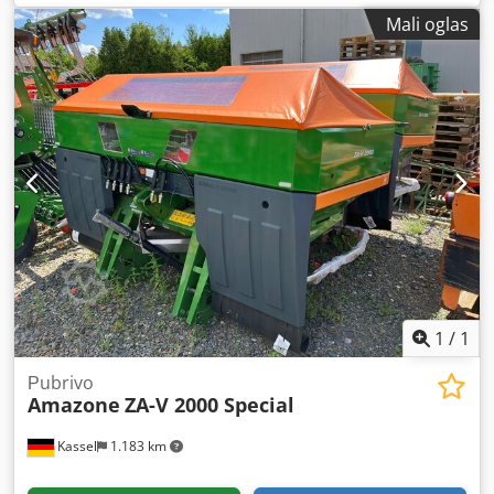
izravnavajuće jedinice, C-Mix-Ultra zupci za Ceus 50,
Mali oglas
hidraulično podešavanje radne dubine polja zubaca sa
hidrauličnom vučnom osovinom, HD nož 80 mm (14/K1)
Dcedpfx Astz Tplsfijk
1
/
1
Рubrivo
Amazone
ZA-V 2000 Special
Kassel
1.183 km