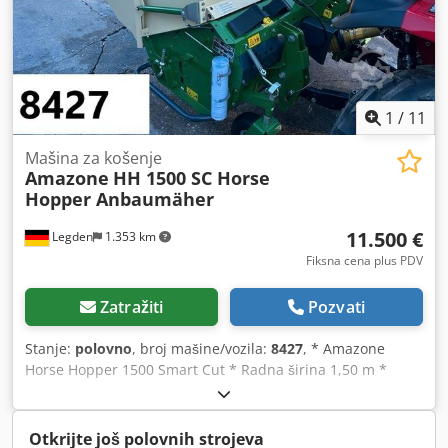
1
/
11
Mašina za košenje
Amazone
HH 1500 SC Horse
Hopper Anbaumäher
11.500 €
Legden
1.353 km
Fiksna cena plus PDV
Zatražiti
Pozvati
Stanje:
polovno
, broj mašine/vozila:
8427
, * Amazone
Horse Hopper 1500 Smart Cut * Radna širina 1,50 m *
Zapremina sakupljača 1.500 l * Trozonski traktor priključak
* H60 krilasti noževi * Pomoćni točkovi * Mulch uređaj *
Kardansko vratilo sa slobodnim hodom * Sakupljač sa
Otkrijte još polovnih strojeva