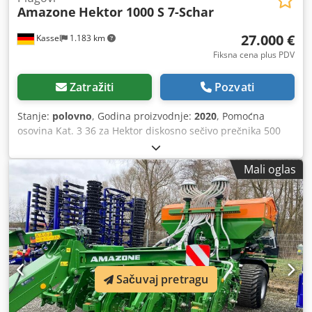
Amazone
Hektor 1000 S 7-Schar
27.000 €
Kassel
1.183 km
Fiksna cena plus PDV
Zatražiti
Pozvati
Stanje:
polovno
, Godina proizvodnje:
2020
, Pomoćna
osovina Kat. 3 36 za Hektor diskosno sečivo prečnika 500
mm za hidrauličko oslobađanje kamena / teški predorezač
G1, podesiv, LED osvetljenje pozadi, označavanje napred /
Mali oglas
zaštita od krađe, EU tipska homologacija 40 km/h - vučeni
reverzibilni plug - RH 82 / mogućnost proširenja
Dcedpfxothk U Ts Afiek
Sačuvaj pretragu