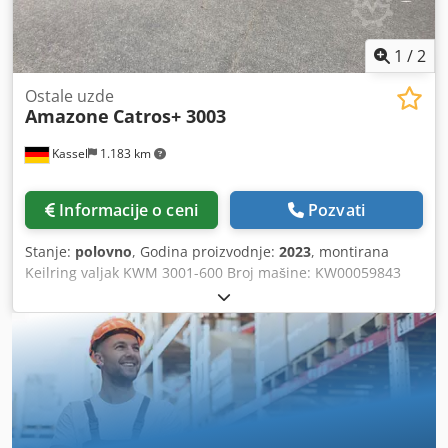
1
/
2
Ostale uzde
Amazone
Catros+ 3003
Kassel
1.183 km
Informacije o ceni
Pozvati
Stanje:
polovno
, Godina proizvodnje:
2023
, montirana
Keilring valjak KWM 3001-600 Broj mašine: KW00059843
Set ležajeva za / valjak – kompaktna tanjirača za montažu –
nosač tanjira za Catros hidraulična / podešavanje radne
dubine LED osvetljenje za putnu upotrebu za krute mašine
/ tanjir Dcodpfxer Ty N Ee Afisk