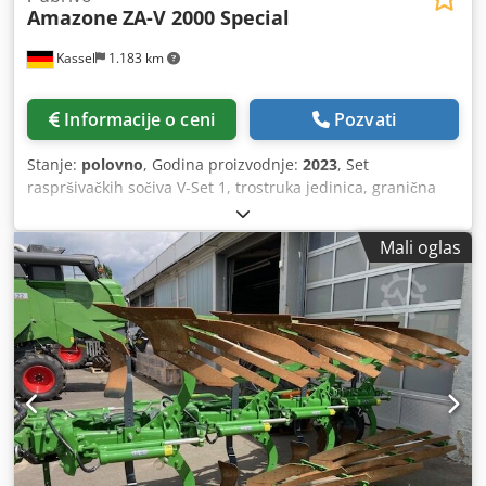
Amazone
ZA-V 2000 Special
Kassel
1.183 km
Informacije o ceni
Pozvati
Stanje:
polovno
, Godina proizvodnje:
2023
, Set
raspršivačkih sočiva V-Set 1, trostruka jedinica, granična
raspršivačka jedinica Limiter V / zaštitna cevna greda S,
mobilna valjkasta jedinica sa mogućnošću priključivanja,
Mali oglas
raspršni mehanizam ZA-V, dodatak rezervoaru S /
kardansko vratilo 2000 sa spojkom sa frikcionom lamelom,
ugradni delovi za osnovne ZA uređaje, blatarica S / LED
osvetljenje. Dcedpst Dwh Rsfx Afiek