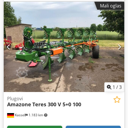
FlowControl ProfiSPro, hidraulični pogon desno sa AutoTS i
Mali oglas
FlowControl ProfiSPro, glavna ploča levo sa AutoTS / glavna
ploča desno Dsdpfx Afetrdzwoiock
1
/
3
Plugovi
Amazone
Teres 300 V 5+0 100
Kassel
1.183 km