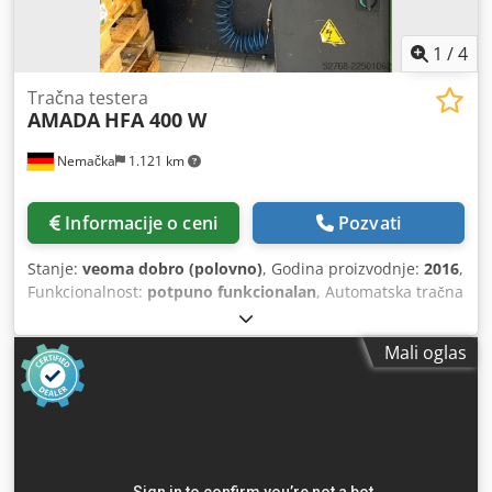
Visina mašine 2166 mm Težina mašine 8.200 kg
1
/
4
Tračna testera
AMADA
HFA 400 W
Nemačka
1.121 km
Informacije o ceni
Pozvati
Stanje:
veoma dobro (polovno)
, Godina proizvodnje:
2016
,
Funkcionalnost:
potpuno funkcionalan
, Automatska tračna
pila AMADA HFA 400 W Csdpfx Agozrz Ahjrjrf (Godina
proizvodnje 2016) Kapacitet sečenja: Prečnik okruglog
Mali oglas
profila 420 mm Kvadratni profil 400 x 400 mm Dužina
sečenja 5 - 470 mm Višestruko podešavanje dužine sečenja
do 9999 mm Transportni sistem za odvođenje strugotine
Snaga pogona 5,5 kW Brzina lista pile 15 - 90 m/min,
beskonačno podesiva Brojač komada Težina 2200 kg *Pila
je u veoma dobrom stanju i potpuno funkcionalna.*