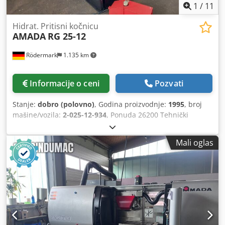
1
/
11
Hidrat. Pritisni kočnicu
AMADA
RG 25-12
Rödermark
1.135 km
Informacije o ceni
Pozvati
Stanje:
dobro (polovno)
, Godina proizvodnje:
1995
, broj
mašine/vozila:
2-025-12-934
, Ponuda 26200 Tehnički
podaci: - maksimalna dužina radnog područja 1250 mm -
prolaz kroz stub 1020 mm - maksimalna sila pritiska 25 t -
Mali oglas
regulisanje pritiska pomoću ručnog regulatora Codezn Rd
Tspfx Agrsrf - digitalni prikaz za dubinu pritiska + zadnji
graničnik - izbočenje 200 mm - visina stola, otprilike 1000
mm - hod donje pres-grede, otprilike 80 mm - snaga
pogona 3 kW - zadnji graničnik, podesiv ručnim točkom 500
mm - električni nožni prekidač - potrebna površina,
otprilike Š 1600 x V 1800 x D 1200 mm - težina, otprilike 1,3
t