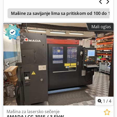
r
Mašine za savijanje lima sa pritiskom od 100 do 119
Mali oglas
1
/
4
Mašina za lasersko sečenje
AMADA
LCG 3015 / 3,5kW