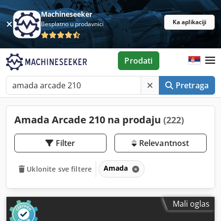
Machineseeker
Ka aplikaciji
Besplatno u prodavnici
Prodati
Pretraga
Amada Arcade 210 na prodaju
(222)
Filter
Relevantnost
Amada
Uklonite sve filtere
Mali oglas