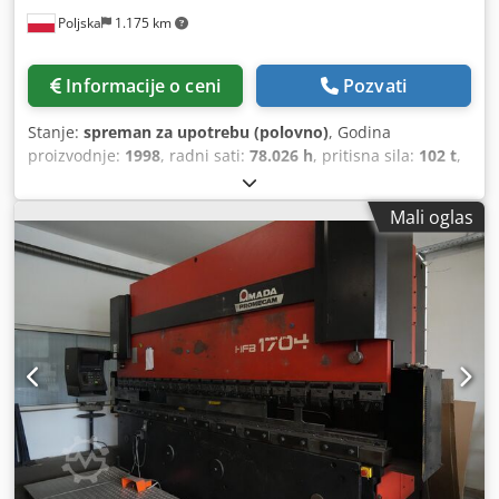
Poljska
1.175 km
Informacije o ceni
Pozvati
Stanje:
spreman za upotrebu (polovno)
, Godina
proizvodnje:
1998
, radni sati:
78.026 h
, pritisna sila:
102 t
,
ukupna težina:
6.750 kg
, broj osovina:
6
, Ova 8-osovinska
abkant presa tipa AMADA HFBO 100-30 proizvedena je
Mali oglas
1998. godine. Ima maksimalnu presnu silu od 1000 kN i
dužinu savijanja od 3100 mm, što obezbeđuje pouzdane
performanse za različite primene. U 2024. godini na mašini
su izvršene nadogradnje softvera i zamenjeni su cilindri.
Ako ste u potrazi za visokokvalitetnim kapacitetima
savijanja, razmotrite abkant presu AMADA HFBO 100-30
koju nudimo na prodaju. Kontaktirajte nas za više detalja. •
Razmak između ramova: 2700 mm • Maksimalni hod: 200
mm • Broj osa: 8 (Y1, Y2, X1, X2, R1, R2, Z1, Z2) • Napon:
400/415 V Cjdozl Dvqopfx Agrjrf • Frekvencija: 50 Hz •
Nominalna struja: 199 A • Broj faza: 3 • Instalirana snaga: 9
kW • Nivo buke: