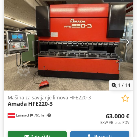
Visina izbacivanja: 450 mm Crjdjzhuucspfx Agrsf
Dimenzije: 3200 x 1000 x 1000 mm Težina: cca 470 kg
1
/
14
Mašina za savijanje limova HFE220-3
Amada
HFE220-3
63.000 €
Laimach
795 km
EXW VB plus PDV
Zatražiti
Pozvati