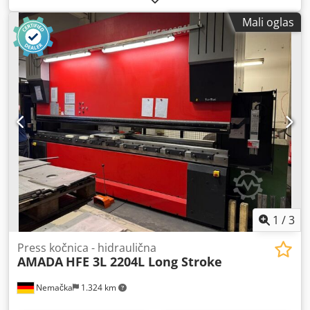
Vreme sečenja: 11.111 h OPREMA Uređaj za utovar i istovar
Debljina lima: 6 mm Ukupna potrebna snaga: 9 kW Radni
Filter sistem Uputstva
Mali oglas
pritisak: 275 bar Cedpszpaqfefx Agrerf Ispust: 420 mm
Brzina prihvata: 100 mm/s Radna brzina: 10 mm/s Težina
mašine, otprilike: 5,8 t Potrebna površina, otprilike: 3,8 x
2,4 x 2,95 m NC abkant pres, upravljane ose Y1, Y2, X1, R,
ormarić za pribor sa sadržajem, malo korišćeno *
1
/
3
Press kočnica - hidraulična
AMADA
HFE 3L 2204L Long Stroke
Nemačka
1.324 km