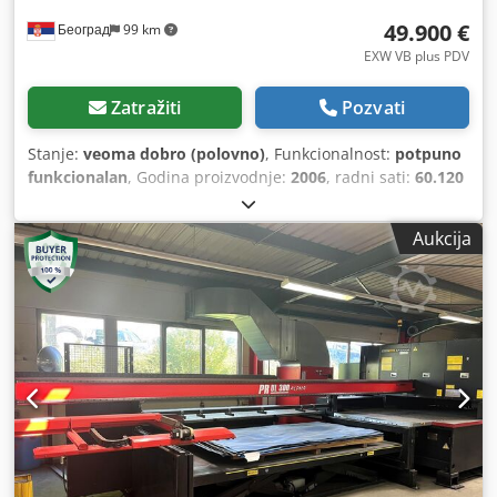
49.900 €
Београд
99 km
EXW VB plus PDV
Zatražiti
Pozvati
Stanje:
veoma dobro (polovno)
, Funkcionalnost:
potpuno
funkcionalan
, Godina proizvodnje:
2006
, radni sati:
60.120
h
, vrsta upravljača:
CNC upravljanje
, stepen
automatizacije:
poluautomatski
, tip aktuacije:
električni
,
Aukcija
proizvođač kontrolera:
Amada
, tip lasera:
CO₂ laser
,
proizvođač laserskog izvora:
FANUC AF 4000 E
, radni sati
lasera:
60.120 h
, snaga lasera:
40.000 W
, debljina lima
(maks.):
6 mm
, debljina lima čelika (maks.):
6 mm
, debljina
lima od nerđajućeg čelika (maks.):
6 mm
, maks. debljina
aluminijskog lima:
6 mm
, debljina lima (mesing) maks.:
6
mm
, radna dužina:
3.050 mm
, radna širina:
1.620 mm
,
radna visina:
380 mm
, tačnost ponavljanja:
0,1 mm
, vrsta
hlađenja:
voda
, godina poslednjeg generalnog servisa:
2025
, Oprema:
CE oznaka, centralizovani sistem
podmazivanja, dokumentacija/priručnik, hitno