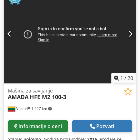
1
/
20
Mašina za savijanje
AMADA
HFE M2 100-3
Vilnius
1.227 km
Informacije o ceni
Pozvati
Stanje:
polovno
, Godina proizvodnje:
2015
, Prodaje se