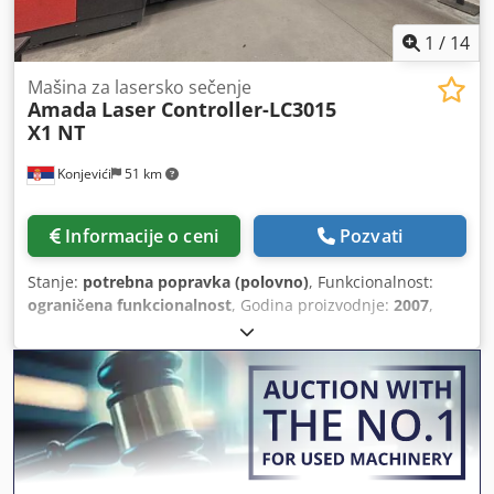
1
/
14
Mašina za lasersko sečenje
Amada
Laser Controller-LC3015
X1 NT
Konjevići
51 km
Informacije o ceni
Pozvati
Stanje:
potrebna popravka (polovno)
, Funkcionalnost:
ograničena funkcionalnost
, Godina proizvodnje:
2007
,
radni sati:
31.489 h
, vrsta upravljača:
NC upravljanje
,
stepen automatizacije:
poluautomatski
, tip lasera:
CO₂
laser
, radni sati lasera:
22.804 h
, snaga lasera:
4.000 W
,
debljina lima (maks.):
22 mm
, debljina lima čelika (maks.):
22 mm
, debljina lima od nerđajućeg čelika (maks.):
8 mm
,
maks. debljina aluminijskog lima:
6 mm
, dužina stola:
3.000 mm
, širina stola:
1.500 mm
, radna dužina:
3.000
mm
, radna širina:
3.000 mm
, AMADA LC3015 X1 NT –