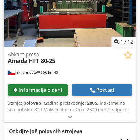
GODINA PROIZVODNJE 2013; AUTOMATSKA IZMENA
MLAZNICE
1
/
12
Abkant presa
Amada
HFT 80-25
Brno-město
666 km
Informacije o ceni
Pozvati
Stanje:
polovno
, Godina proizvodnje:
2005
, Maksimalna
sila pritiska: 80 t Maksimalna dužina: 2500 mm Crsdpezdf
D Ujfx Agrof Hod: 200 mm Težina mašine: 5750 kg
Otkrijte još polovnih strojeva