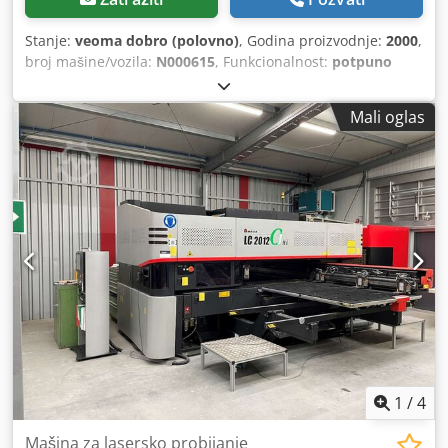
Stanje:
veoma dobro (polovno)
, Godina proizvodnje:
2000
,
broj mašine/vozila:
N000615
, Funkcionalnost:
potpuno
funkcionalan
, radni sati:
4.626 h
, snaga:
14,8 kW (20,12
KS)
, ulazni napon:
400 V
, ulazna struja:
63 A
, ulazna
Mali oglas
frekvencija:
50 Hz
, vrsta ulazne struje:
trofazni
, pritisna
sila:
220 t
, hod klipa:
200 mm
, radna brzina:
10 mm/s
,
brzina vožnje unazad:
100 mm/s
, širina stola:
180 mm
,
dužina stola:
3.220 mm
, visina stola:
960 mm
, dubina grla:
420 mm
, kapacitet rezervoara za ulje:
295 l
, ukupna
dužina:
4.360 mm
, ukupna širina:
2.660 mm
, ukupna
visina:
3.050 mm
, ukupna težina:
15.000 kg
, godina
poslednjeg generalnog servisa:
2025
, Oprema:
CE oznaka,
dokumentacija/priručnik, sigurnosna svetlosna barijera
,
videti gore. Za dodatna pitanja i detaljnije informacije,
molimo vas da nas kontaktirate direktno. Csdpfxszkhvle
Agrjrf
1
/
4
Mašina za lasersko probijanje