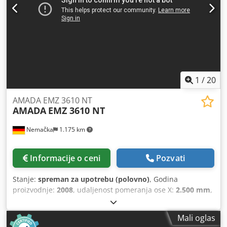
1
/
20
AMADA EMZ 3610 NT
AMADA
EMZ 3610 NT
Nemačka
1.175 km
Informacije o ceni
Pozvati
Stanje:
spreman za upotrebu (polovno)
, Godina
proizvodnje:
2008
, udaljenost pomeranja ose X:
2.500 mm
,
Y osa hod:
1.525 mm
, ukupna težina:
21.000 kg
, nosivost
stola:
160 kg
, broj osovina:
2
, Ova AMADA EMZ 3610 NT
Mali oglas
mašina proizvedena je 2008. godine. Ima pritisnu silu od