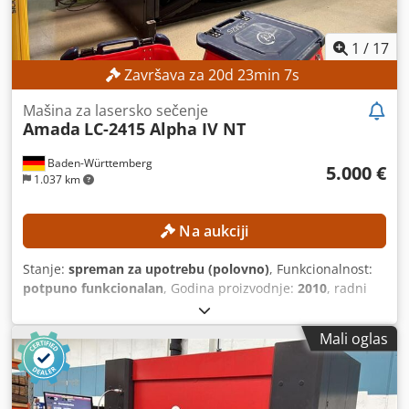
zaustavljanje, izvlačenje dima, izvlačenje prašine,
rashladna jedinica, sigurnosna svetlosna barijera
, new
turbine in 2025 & vacuum pump Everyday at work.
1
/
17
Automation LKI MP 300 Csdpjxa Dxuefx Agrerf
Završava za
20
d
23
min
5
s
Mašina za lasersko sečenje
Amada
LC-2415 Alpha IV NT
Baden-Württemberg
5.000 €
1.037 km
Na aukciji
Stanje:
spreman za upotrebu (polovno)
, Funkcionalnost:
potpuno funkcionalan
, Godina proizvodnje:
2010
, radni
sati:
21.713 h
, broj mašine/vozila:
007
, snaga lasera:
4.000
W
, debljina lima čelika (maks.):
12 mm
, debljina lima od
Mali oglas
nerđajućeg čelika (maks.):
10 mm
, maks. debljina
aluminijskog lima:
8 mm
, udaljenost pomeranja ose X:
2.520 mm
, Y osa hod:
1.550 mm
, radni hod Z-ose:
300
mm
, Bez minimalne cene – zagarantovana prodaja po