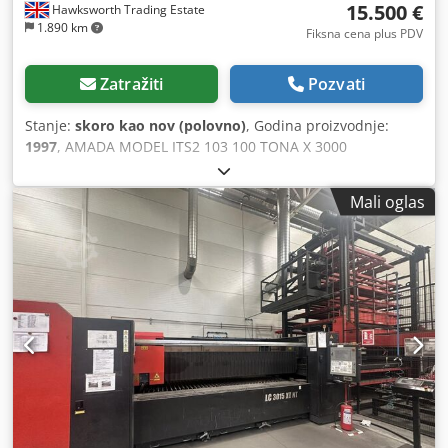
15.500 €
Hawksworth Trading Estate
1.890 km
Fiksna cena plus PDV
Zatražiti
Pozvati
Stanje:
skoro kao nov (polovno)
, Godina proizvodnje:
1997
, AMADA MODEL ITS2 103 100 TONA X 3000
HIDRAULIČNA NAVIŠE MAŽENJE 5 OSA CNC PRESS
KOČNICA UPOTPUNJENA SA OPERATEUR 1 5 AXIS CNC
Mali oglas
KONTROLOM Mašina Erwin Sick montira elektronske
stražare , bočne i zadnje isprepletane mačevanje godine
1997 akcije br. 01853 opis TIP HIDRAULIČNI UPSTROKING
SAVIJANJE PRITISKA 100 TONA DUŽINA SAVIJANJA 3000
OTVORENA VISINA 370 Codpsh H Duhofx Agrerf DUŽINA
MOŽDANOG UDARA 100 DUBINA GRLA 400 ŠIRINA TABELE
60 NE. OF AXIS 5 KONFIGURACIJE OSE X1-X YI-Y2 RI-R2
BACKGUAGE VISINA MAŠINE 2340 MOTORNA SNAGA 9 KW
može se demonstrirati pod snagom BROŠURA I DODATNE
INFORACIJE DOSTUPNE NA ZAHTEV