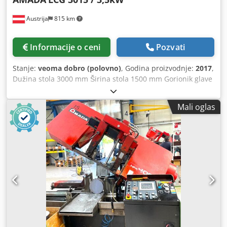
Austrija
815 km
Informacije o ceni
Pozvati
Stanje:
veoma dobro (polovno)
, Godina proizvodnje:
2017
,
Dužina stola 3000 mm Širina stola 1500 mm Gorionik glave
1 kontrola FANUC AF3500i-C Ukupna potreba za
napajanjem 3,5 kV Težina mašine cca. 12, 5 t Prostorni
Mali oglas
zahtevi cca. 12300 k 6000 k 2200 m model br .: Amada
LCG3015 3.5kv Laserski rezonator: AF3500i-C paleta
menjač: LST 3015 G serija Kontrolisane ose: Ks, I, Z ose (tri
ose kontrolisane u isto vreme) Osovina putovanje: 3070 k
1550 k 100mm (Z-osa) Mak. debljina materijala 20mm Meki
čelik 10 mm od nerđajućeg čelika 8 mm aluminijum (A5052)
Mak. Obrada Dimenzije: 3070mm k 1550mm Maksimalna
istovremena brzina uvlačenja: Ks / I, 170m / min Tačnost
pozicioniranja: +/- 0.01mm Maksimalna masa materijala:
920 kg Nominalna snaga: 3500W Visina radne površine:
840 mm Cedpsvwgu Dsfx Agrorf Širina mašine 2840mm