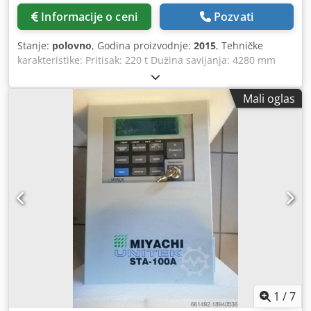
Informacije o ceni
Pozvati
Stanje:
polovno
, Godina proizvodnje:
2015
, Tehničke
karakteristike: Pritisak: 220 t Dužina savijanja: 4280 mm
Razmak stubova: 3760 mm Masa mašine, otprilike: 18 t
AMADA HFE 3L 2204L Long Stroke – 220 t CNC-hidraulična
Mali oglas
presa za savijanje, 8 osa Na prodaju je AMADA HFE 3L
2204L Long Stroke CNC-presa za savijanje, najnovije HFE
generacije. Mašina je proizvedena u decembru 2015.
godine (model za 2016. godinu) i u izuzetno je dobrom
stanju, tehnički besprekorna. Sa pritiskom od 220 tona,
dužinom savijanja od 4.280 mm, kao i Long Stroke
izvedbom sa hodom od 350 mm i otvorom od 620 mm,
mašina je idealna za zahtevne zadatke savijanja u
mašinskoj, čeličnoj, konstrukcijskoj i metalnoj industriji.
Obrada velikih alata i velikih radnih komada takođe je
moguća bez problema. Opremljena modernim AMADA
AMNC 3i Multi Media CNC upravljanjem sa velikim 18,5-
inčnim multi-touch ekranom, mašina nudi maksimalnu
udobnost u radu. Upravljanje podržava 2D i 3D
1
/
7
programiranje, offline programiranje, simulaciju, kao i