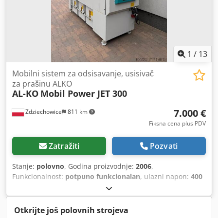
1
/
13
Mobilni sistem za odsisavanje, usisivač
za prašinu ALKO
AL-KO
Mobil Power JET 300
7.000 €
Zdziechowice
811 km
Fiksna cena plus PDV
Zatražiti
Pozvati
Stanje:
polovno
, Godina proizvodnje:
2006
,
Funkcionalnost:
potpuno funkcionalan
, ulazni napon:
400
V
, ulazna frekvencija:
50 Hz
, vrsta ulazne struje:
trofazni
,
usisni vakuum (maks.):
2.400 mbar
, usisna snaga:
6.000
m³/h
, prečnik usisnog razvodnika:
300 mm
, površina
Otkrijte još polovnih strojeva
filtera:
30 m²
, ukupna visina:
2.350 mm
, ukupna dužina: