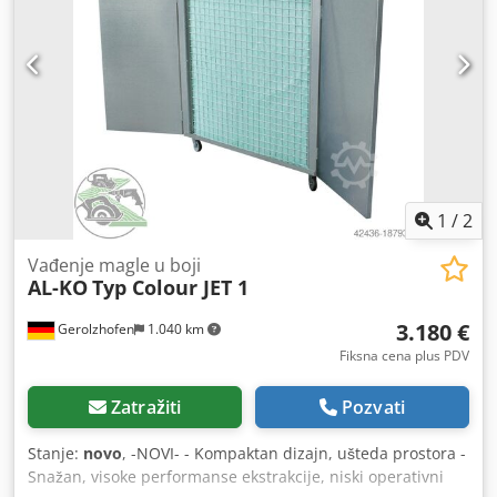
3.600,00 EUR Zauzima prostor oko 1200 x 1700 x 2000 mm
Težina oko 120 kg Credpfxeyclxvs Ahmef Mesto
skladištenja: 97447 Gerolzhofen, slobodno utovareno,
neupakovano Isporuka u viđenom stanju, bez garancije i
odgovornosti
1
/
2
Vađenje magle u boji
AL-KO
Typ Colour JET 1
3.180 €
Gerolzhofen
1.040 km
Fiksna cena plus PDV
Zatražiti
Pozvati
Stanje:
novo
, -NOVI- - Kompaktan dizajn, ušteda prostora -
Snažan, visoke performanse ekstrakcije, niski operativni