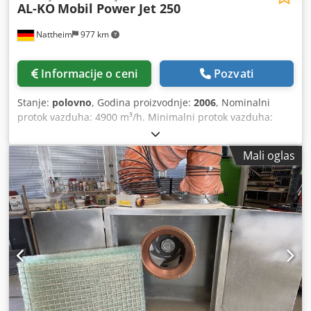
AL-KO
Mobil Power Jet 250
Nattheim
977 km
Informacije o ceni
Pozvati
Stanje:
polovno
, Godina proizvodnje:
2006
, Nominalni
protok vazduha: 4900 m³/h. Minimalni protok vazduha:
3532 m³/h. Usisni priključak: 250 mm. Diferencijalni
pritisak pri minimalnom protoku: 2740 Pa. Priključak za
Mali oglas
vazdušni pritisak: 8,5 bara. Motor: 6,5 kW. Lokacija
skladišta: Nattheim. Cedpfx Ahezl Tdwomsrf