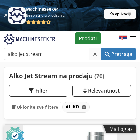
Machineseeker
Ka aplikaciji
Besplatno u prodavnici
Prodati
Pretraga
Alko Jet Stream na prodaju
(70)
Filter
Relevantnost
AL-KO
Uklonite sve filtere
Mali oglas