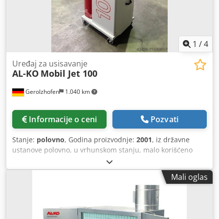
1
/
4
Uređaj za usisavanje
AL-KO
Mobil Jet 100
Gerolzhofen
1.040 km
Informacije o ceni
Pozvati
Stanje:
polovno
, Godina proizvodnje:
2001
, iz državne
ustanove polovno, u vrhunskom stanju, malo korišćeno
Proizvođač AL-KO Tip Mobil Jet 100 Godina proizvodnje
2001 Br. mašine 2433306444 Uređaj za čist vazduh /
Mali oglas
podpritisak GS – ispitan na prašinu CE – tipski sertifikat
Motor 1,5 kW Prečnik priključka 100 mm Pritisak 1572 Pa
Protok vazduha 770 m³/h 1 sabirna posuda 50 cm Ručno
čišćenje filtera Nadzor pritiska filtera Cena novog oko