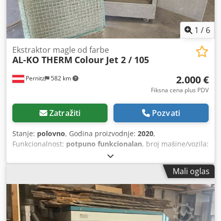
1
/
6
Ekstraktor magle od farbe
AL-KO THERM
Colour Jet 2 / 105
2.000 €
Pernitz
582 km
Fiksna cena plus PDV
Zatražiti
Pozvati
Stanje:
polovno
, Godina proizvodnje:
2020
,
Funkcionalnost:
potpuno funkcionalan
, broj mašine/vozila:
2433380060
, ukupna težina:
176 kg
, nominalna snaga:
0,75
kW (1,02 KS)
, maksimalna brzina obrtanja:
950 o/min
,
Mali oglas
vrsta zaštite (IP kod):
IP54
, Uređaji iz serije COLOUR JET
optimizovani su za efikasno uklanjanje magle boje i
rastvarača na radnim mestima za nanošenje mokrog laka.
Prednji usmerivač vazduha obezbeđuje prikupljanje
vazduha ispod i na bočnim otvorima, jer se rastvarači iz