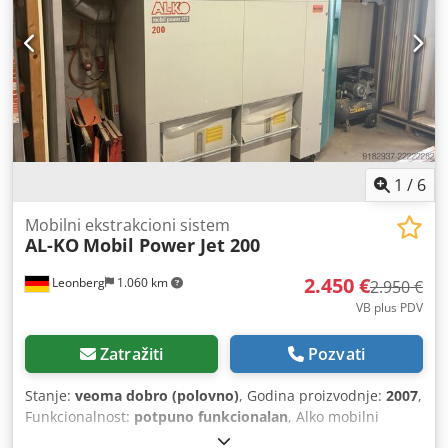
lakova talože i skupljaju u blizini poda. Istovremeno,
usmerivač vazduha omogućava ravnomerno
raspoređivanje vazduha na filteru i štiti filter medijum od
direktnog dejstva. Pigmenti boje se odvajaju pomoću
velikog filtera koji se može menjati, a očišćeni ispušni
vazduh se zatim odvodi na otvoreno putem cevi ili creva.
Csdpfjzkgwnjx Ahmorf Dimenzije (Š x D x V) u mm: 1.012 x
1.405 x 943
1
/
6
Mobilni ekstrakcioni sistem
AL-KO
Mobil Power Jet 200
2.450 €
Leonberg
1.060 km
2.950 €
VB plus PDV
Zatražiti
Pozvati
Stanje:
veoma dobro (polovno)
, Godina proizvodnje:
2007
,
Funkcionalnost:
potpuno funkcionalan
, Alko mobilni
usisivač prašine tip Mobil Power Jet 200 D, godište 2007,