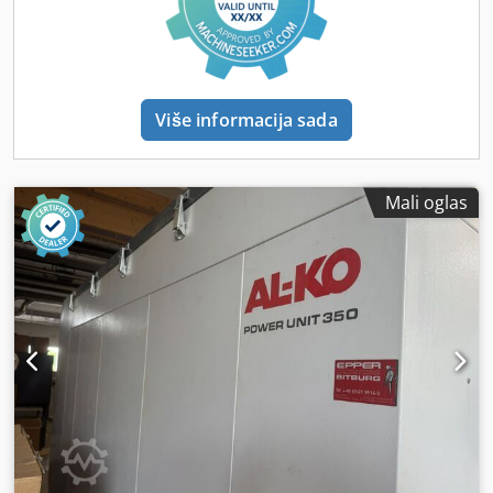
Automatska kontrola ne - Prekidač za električne priključke
2-stepeni, +5 m priključni kabl sa strujom uzemljenim
utikačem, 1-polni, osigurač 10A na licu mesta, -
Snabdevanje komprimovanim vazduhom: nijedan - Maks.
nivo zvučnog pritiska 72 dB(A) + merenje neizvesnost 4 dB
Više informacija sada
DIN EN ISO 11201 Merenje slobodnog polja - Šasija 4
okretni točkići sa termo oblogom, D=75 mm - Dimenzije (Š /
V / D) mm 1912x1405x946 (2969x1405x1218) Crsdpov Svc
Hsfx Ahmef - Težina uređaja cca. 248 kg . 195 752 02
Mali oglas
&nbsp,