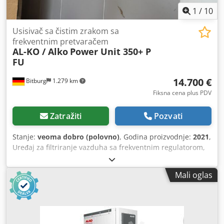
1
/
10
Usisivač sa čistim zrakom sa
frekventnim pretvaračem
AL-KO / Alko
Power Unit 350+ P
FU
14.700 €
Bitburg
1.279 km
Fiksna cena plus PDV
Zatražiti
Pozvati
Stanje:
veoma dobro (polovno)
, Godina proizvodnje:
2021
,
Uređaj za filtriranje vazduha sa frekventnim regulatorom,
korišćen Godina proizvodnje: 2021 Maksimalni protok
vazduha do 10.000 m³/h na ventilatoru Približno 73 m²
Mali oglas
površine filtera Predfilter kao standardna oprema 71 dB (A)
pri punom opterećenju (prema DIN EN ISO 11201)
Sertifikovano prema GS-HO-07 H3, garantovano
ispunjavanje maksimalne dozvoljene koncentracije prašine
od 0,1 mg/m³ (drvna prašina) Modeli sa ćelijskom