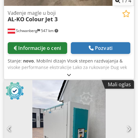
1
/
4
Vađenje magle u boji
AL-KO
Colour Jet 3
Schwanberg
547 km
Informacije o ceni
Pozvati
Stanje:
novo
, Mobilni dizajn Visok stepen razdvajanja &
visoke performanse ekstrakcije Lako za rukovanje Dug vek
života filtera - tako malo daunlouda Fleksibilnija
zahvaljujući tehnologiji ekstrakcije sa sistemom prednjeg
Mali oglas
panela Podaci o motoru 0.75 / 2.1 kW ex/ 400 V / 50 Hz
Brzina 960 / 1.430 min –1 Zapremina vazduha 3.000 / 6.800
m3/h Upotrebljiv pritisak 400 / 500 Pa Dimenzije (W/ H/ D)
1.912 x 1.405 x 943 mm sa odmotatim bočnim panelima
2.971 x 1.405 mm × 1.215 mm Oblast filtera 2 m2 Nivo
zvučnog pritiska 72,0 dB(A) Težina 248 kg Cjdehby Rispfx
Ahmsrf