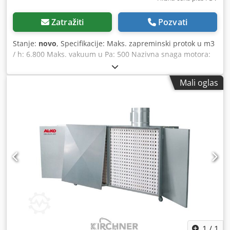
Zatražiti
Pozvati
Stanje:
novo
, Specifikacije: Maks. zapreminski protok u m3
/ h: 6.800 Maks. vakuum u Pa: 500 Nazivna snaga motora:
0.75 / 2.1 kV ek (pogodan za ugradnju u zoni 2 prema
ATEKS-u) Površina filtera u m2: 2 Credpfx Ahovwfm Semjf
Mali oglas
Dimenzije (Š k D k V) u mm: 2.971 k 1.405 k 1.131 Prečnik
priključka: 300 mm Prekidač: 2-faza 5 m kabl sa utikačem i
prigušnim ventilom
1
/
1