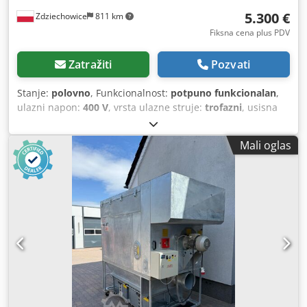
5.300 €
Zdziechowice
811 km
Fiksna cena plus PDV
Zatražiti
Pozvati
Stanje:
polovno
, Funkcionalnost:
potpuno funkcionalan
,
ulazni napon:
400 V
, vrsta ulazne struje:
trofazni
, usisna
snaga:
4.900 m³/h
, prečnik usisnog razvodnika:
250 mm
,
Uređaj za usisavanje prašine, ekstraktor strugotine,
Mali oglas
pneumatski vakumski filter za samočišćenje Alko Mobil JET
250 Filter se čisti pneumatski impulsima komprimovanog
vazduha tokom rada, što obezbeđuje visoku efikasnost
uređaja. Ventilator se nalazi na čistoj strani, što smanjuje
rizik od eksplozije na minimum. Idealno pogodan za
brusilice sa širokim remenom, kao i za sve vrste suve
prašine u različitim tehnološkim procesima. Ventilator
snage 6,5 kW Kapacitet: 4900 m3/h Vakum: 2740 Pa Prečnik
priključka: 250 mm Povrat vazduha Broj u skladištu: 0904
Codpfx Ajzlcxqshmerf