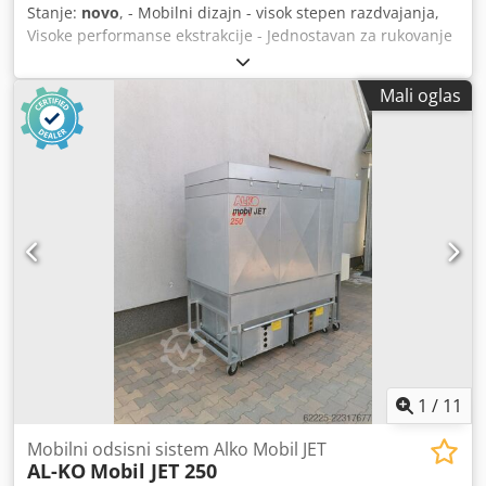
Stanje:
novo
, - Mobilni dizajn - visok stepen razdvajanja,
Visoke performanse ekstrakcije - Jednostavan za rukovanje
- Dug radni vek filtera, tako malo zastoja - Fleksibilniji
zahvaljujući tehnologiji ekstrakcije sa sistemom prednjeg
Mali oglas
panela - Sertifikovan za ATEKS zonu 2 -----Specifikacije-----
Kapacitet vazduha: 4.600 m³/h, Upotrebljivi pritisak: 500
Pa, Površina filtera sa pre- i finim filterom: 1 m², Ø
priključka: 300 mm, Motor 400 V: 1,5 kV, obrtaja motora:
1.410 o / min, Dimenzije (DkŠkV) otvoreno: 1.897 k 1.405 k
1.144 mm, Dimenzije (DkŠkV) zatvoreno: 1.012 k 1.405 k 912
mm, Težina: 175 kg + 5 m kabl sa utikačem i prigušnim
ventilom Codpfou T Hrpex Ahmsrf
1
/
11
Mobilni odsisni sistem Alko Mobil JET
AL-KO
Mobil JET 250