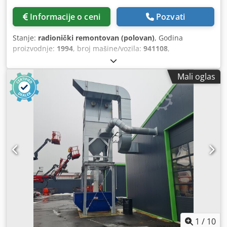
Informacije o ceni
Pozvati
Stanje:
radionički remontovan (polovan)
, Godina
proizvodnje:
1994
, broj mašine/vozila:
941108
,
Funkcionalnost:
potpuno funkcionalan
, ukupna visina:
2.520 mm
, ukupna dužina:
2.580 mm
, ukupna širina:
1.000
Mali oglas
mm
, Kompaktni sistem za usisavanje sa 3 kese za
strugotine – BEZ ventilatora Nominalna vazdušna
propustljivost: 5000 m³/h sa postojećim ventilatorom –
moguće i do 7500 m³/h Codpszqan Hofx Ahmorf Površina
filtera: 37,5 m² Tehnologija filtracije: AL-KO Opti-Jet sistem,
koji se sastoji od čišćenja komprimiranim vazduhom
(sekvencijalno upravljano) i površinske filtracije Zapremina
za prikupljanje strugotina: 8 elektromagnetnih ventila
Usisni priključak: NW 355 mm Priključak za komprimirani
vazduh: 1", komprimirani vazduh bez ulja i vode
Minimalna potrošnja komprimiranog vazduha 8,5 bara:
1.140 NL/ciklusa čišćenja Radni pritisak: maksimalno 8,5
bara Priključak za gasni sistem za gašenje požara: 1 x 1
1/2" Dimenzije (ŠxD): približno 2572 x 981 mm Visina:
1
/
10