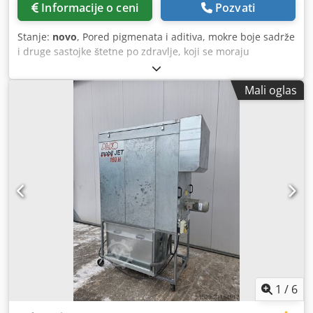
Informacije o ceni
Pozvati
Stanje:
novo
, Pored pigmenata i aditiva, mokre boje sadrže
i druge sastojke štetne po zdravlje, koji se moraju
obavezno izvlačiti putem usisavanja. AL‑KO COLOUR JET
uređaji za izvlačenje predstavljaju optimalno rešenje i, sa
Mali oglas
četiri nivoa snage, uvek obezbeđuju dovoljne rezerve
kapaciteta. Uređaji iz COLOUR JET serije su optimalno
dizajnirani za izvlačenje magle od farbe i rastvarača na
radnim mestima za mokro lakiranje. Prednja vodilica
omogućava hvatanje dole i na bočnim ulazima, jer
rastvarači iz laka padaju i prikupljaju se blizu poda.
Istovremeno, vodilica omogućava ravnomernu raspodelu
vazduha po filteru i štiti filter-medijum od direktnog
kontakta. Pigmenti iz boje se izdvajaju pomoću velikog
zamenjivog filtera, dok se prečišćen izduvni vazduh odvodi
napolje putem cevi ili fleksibilnog creva. Crjdpfxjwv T R Ue
Ahmef Primena: - Radna mesta za mokro lakiranje u
zanatstvu, industriji i radionicama - Lakirnice sa ATEX-
zonom 2 Prednosti: - Čista i bezbedna radna mesta za
1
/
6
lakiranje zahvaljujući visokoj usisnoj snazi i efikasnom filter