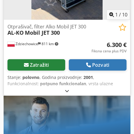
1
/
10
Otprašivač, filter Alko Mobil JET 300
AL-KO
Mobil JET 300
6.300 €
Zdziechowice
811 km
Fiksna cena plus PDV
Zatražiti
Pozvati
Stanje:
polovno
, Godina proizvodnje:
2001
,
Funkcionalnost:
potpuno funkcionalan
, vrsta ulazne
struje:
trofazni
, usisna snaga:
6.000 m³/h
, prečnik usisnog
razvodnika:
300 mm
, površina filtera:
31 m²
, Odvod
prašine, odvod strugotine, samočisteći filter, podpritisni,
pneumatski ALKO MOBIL JET 300 Filter se pneumatski čisti
impulsima komprimovanog vazduha tokom rada, što
obezbeđuje visoku efikasnost uređaja. Ventilator se nalazi
na čistoj strani, čime se rizik od eksplozije svodi na
minimum. Uređaj je dodatno opremljen protivpožarnom