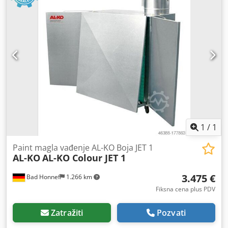
1
/
1
Paint magla vađenje AL-KO Boja JET 1
AL-KO
AL-KO Colour JET 1
3.475 €
Bad Honnef
1.266 km
Fiksna cena plus PDV
Zatražiti
Pozvati