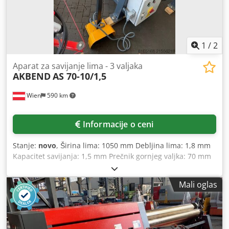
1
/
2
Aparat za savijanje lima - 3 valjaka
AKBEND
AS 70-10/1,5
Wien
590 km
Informacije o ceni
Stanje:
novo
, Širina lima: 1050 mm Debljina lima: 1,8 mm
Kapacitet savijanja: 1,5 mm Prečnik gornjeg valjka: 70 mm
Najmanji prečnik savijanja: 105 mm Ukupna potrebna
snaga: 1,1 kW Težina mašine cca: 320 kg Potreban prostor
Mali oglas
cca: 1700x700x1100 mm Oprema: - Asimetrična mašina za
valjanje okruglog lima sa 3 valjka i motornim pogonom -
Gornji valjak izbaciv Chedsyv I U Ispfx Apnja - Glavni motor
sa kočnicom Dodatna oprema: - Motorizovano podešavanje