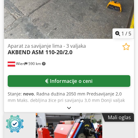
1
/
5
Aparat za savijanje lima - 3 valjaka
AKBEND
ASM 110-20/2.0
Wien
590 km
Informacije o ceni
Stanje:
novo
, Radna dužina 2050 mm Predsavijanje 2,0
mm Maks. debljina žice pri savijanju 3,0 mm Donji valjak
110 mm Min. prečnik savijanja 165 mm Snaga motora 22
kW Brzina savijanja 5,2 mm/min Dužina 3150 mm Visina
Mali oglas
1150 mm Širina 850 mm Standardna oprema: -Kućište
mašine od livenog gvožđa -Elektromotorno pokretano
savijanje -Ručno podizanje i spuštanje zadnjeg valjka