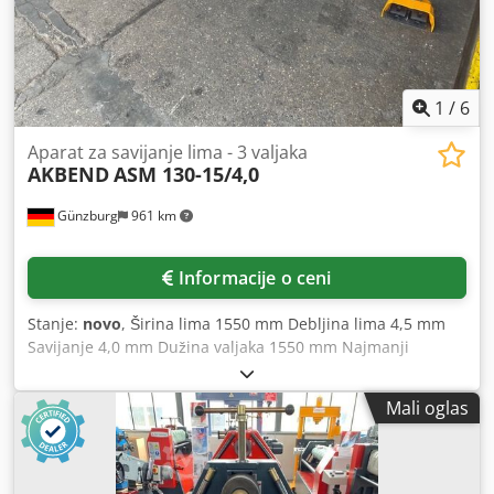
1
/
6
Aparat za savijanje lima - 3 valjaka
AKBEND
ASM 130-15/4,0
Günzburg
961 km
Informacije o ceni
Stanje:
novo
, Širina lima 1550 mm Debljina lima 4,5 mm
Savijanje 4,0 mm Dužina valjaka 1550 mm Najmanji
prečnik 190 mm Prečnik gornjeg valjka 130 mm Težina
1265 kg Dimenzije 2670x1110x1050 mm Oprema: -
Mali oglas
Centralni valjci pokretani elektromotorom, planetarnim
reduktorom i zupčastim prenosom - Bočno izbaciv gornji
valjak - Glavni motor sa kočionim uređajem - Uređaj za
konusno savijanje - Mobilni komandni pult i nožna pedala -