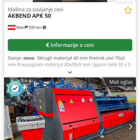
Mašina za savijanje cevi
AKBEND
APK 50
Wien
590 km
Informacije o ceni
Stanje:
novo
, Okrugli materijal 40 mm Prečnik cevi 70x2
mm Pravougaoni materijal 80x30x3 mm Ugaoni čelik 50 x 5
mm I-nosač – uspravno 50 x 15 mm Prečnik valjka 157 mm
I-nosač – polegnuto 80 x 16 mm Prečnik osovine 50 mm
Mali oglas
Brzina savijanja 2,95 m/min Ukupna priključna snaga 1,1
kW Težina mašine cca 500 kg Dimenzije cca 1000x950x1450
mm Oprema: - 3 pogonska valjka - Osovine od specijalnog
čelika (42CrMo4), kaljene i brušene - Jedan set standardnih
valjaka - Donji valjci hidraulički podesivi gore-dole -
Digitalni prikaz za donje valjke - Posebna upravljačka
konzola - Bočni vođeni valjci ručno podesivi u jednom
pravcu - Ručno podmazivanje Cedeyv Nk Repfx Apnoha -
Horizontalni i vertikalni način rada