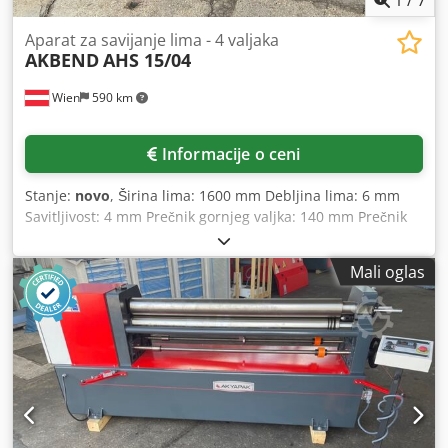
Aparat za savijanje lima - 4 valjaka
AKBEND
AHS 15/04
Wien
590 km
Informacije o ceni
Stanje:
novo
, Širina lima: 1600 mm Debljina lima: 6 mm
Savitljivost: 4 mm Prečnik gornjeg valjka: 140 mm Prečnik
donjeg valjka: 140 mm Prečnik bočnog valjka: 120 mm
Minimalni prečnik savijanja: Ø gornjeg valjka x 3 Ukupna
Mali oglas
potrebna snaga: 3 kW Težina mašine cca: 2.000 kg
Dimenzije mašine: 3700x1300x1280 mm Pribor/Oprema: -
Uređaj za konusno savijanje - Valjci indukciono kaljeni -
Digitalni prikaz za bočne valjke - Mašina od čelične
konstrukcije - Poseban upravljački pult - Dve brzine - Svi
valjci na kugličnim ležajevima Chedpfx Apsyv N E Uenoa -
Kalibracija