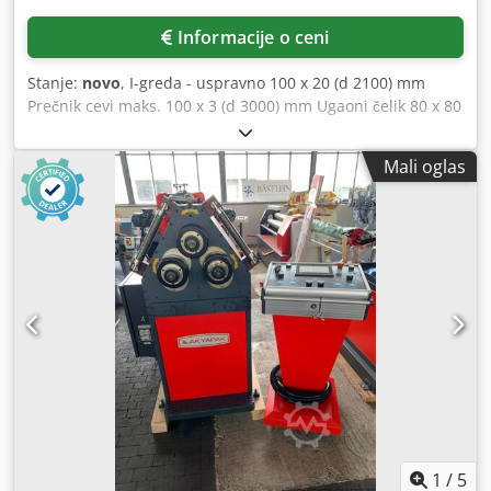
Informacije o ceni
Stanje:
novo
, I-greda - uspravno 100 x 20 (d 2100) mm
Prečnik cevi maks. 100 x 3 (d 3000) mm Ugaoni čelik 80 x 80
x 8 (d 2000) mm Kvadratni materijal 50 x 25 x 2 (d 600) mm
Puni materijal - prečnik 60,0 (d 1000) mm I-greda -
Mali oglas
horizontalno 120 x 30 (d 600) maks. 140 mm Prihvat alata
80,0 Broj obrtaja 4,2 o/min Težina 1600 kg Dimenzije 1240
x 1375 x 1540 mm Oprema: - Zavarena čelična konstrukcija
(St-52) - Valjci sa pogonom preko 3 odvojena hidraulična
motora - Specijalni čelični zupčanici Cjdpfxeyv Nnio Apnjha
- Osovine izrađene od specijalnog čelika, kaljene i brušene
- Ručno podmazivanje - Vođene valjke moguće hidraulički
podešavati - Donji valjci hidraulički pomični gore-dole -
Odvojeni i mobilni kontrolni panel - Horizontalni i vertikalni
način rada - Kvalitet proizvodnje sertifikovan prema CE,
ISO 9001 - 2015, TSEK i TURQUM standardima.
1
/
5