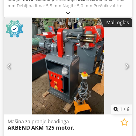
mm Debljina lima: 5,5 mm Nagib: 5,0 mm Prečnik valjka:
130 / 195 mm Ukupna potrebna snaga: 2,2 kW Težina
mašine: približno 1050 kg Potrebni prostor: približno 2150
Mali oglas
x 900 x 1200 mm Oprema: - 2 centralna valjka, pogonjeni
električnim motorom - Gornji valjak se može izvući - Uređaj
za konično savijanje Csdpfeq Sz Ahsx Apnjha - Odvojena
upravljačka ploča - Glavni motor sa samokočenjem - CE
oznaka / Izjava o usklađenosti Posebna oprema uključena u
cenu: - Ojačani valjci - Motorizovano podešavanje zadnjih
valjaka - Digitalni prikaz
1
/
6
Mašina za pranje beadinga
AKBEND
AKM 125 motor.