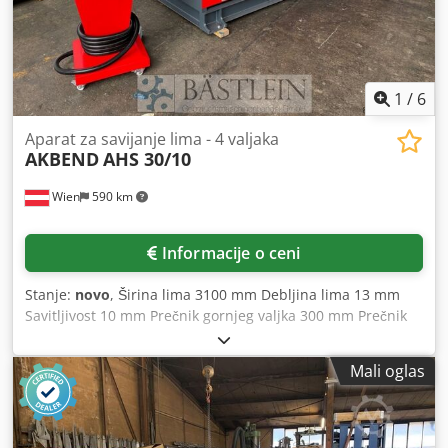
1
/
6
Aparat za savijanje lima - 4 valjaka
AKBEND
AHS 30/10
Wien
590 km
Informacije o ceni
Stanje:
novo
, Širina lima 3100 mm Debljina lima 13 mm
Savitljivost 10 mm Prečnik gornjeg valjka 300 mm Prečnik
donjeg valjka 270 mm Csdoyv Nh Nopfx Apnoha Prečnik
bočnog valjka 210 mm Ukupna potrebna snaga 11 kW
Mali oglas
Dimenzije mašine 5600 x 1800 x 1500 mm Težina mašine
cca. 8.800 kg Dodatna oprema: - Uređaj za konično
savijanje - Indukciono kaljeni valjci - Digitalni prikaz za
bočne valjke - Mašina izrađena od čelične konstrukcije -