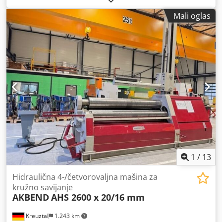
mm Prečnik valjka 155 mm Brzina savijanja 4,3 m/min
Mali oglas
Prečnik osovine 50 mm Ukupna potrebna snaga 1,5 kW
Težina 400 kg Dimenzije D x Š x V 830x730x1350 mm
Oprema: Cedpoyvvnijfx Apnoha - Ojačane specijalne
čelične osovine - Set ojačanih valjaka - Donji valjci su
pogonjeni - Bočni vođni valjci - Nožna pedala - Horizontalni
i vertikalni rad - CE znak/Izjava o usaglašenosti - Uputstvo
za upotrebu na nemačkom jeziku
1
/
13
Hidraulična 4-/četvorovaljna mašina za
kružno savijanje
AKBEND
AHS 2600 x 20/16 mm
Kreuztal
1.243 km