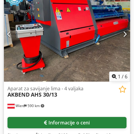
1
/
6
Aparat za savijanje lima - 4 valjaka
AKBEND
AHS 30/13
Wien
590 km
Informacije o ceni