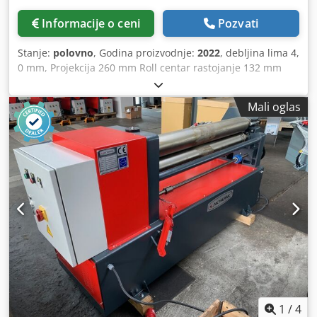
Informacije o ceni
Pozvati
Stanje:
polovno
, Godina proizvodnje:
2022
, debljina lima 4,
0 mm, Projekcija 260 mm Roll centar rastojanje 132 mm
Moždani udar 55.0 OV mm, Držač Ø 35 mm, 12 mm žleb
mm, Ukupna potreba za napajanjem 3.0 kV Težina mašine
Mali oglas
oko 450 kg. Dimenzije LV 1600 k 900 k 1200 mm Izložba
mašina iz 2022 sa samo cca. KSNUMKSk radnih sati Stanje
kao NOVO Posebna cena na zahtev Opremu: - 3k parovi
beading i prirubnica valjaka uključeni u obim isporuke -
Robustan beading mašina sa valjcima na motorni pogon -
Hidrauličko podešavanje gornjeg valjka, sa manometrom -
Donja osovina sa podesivim zaustavljanjem - Za
ekonomičnu proizvodnju širokog spektra vrsta beading -
Visoka preciznost zbog preciznih ležajeva vratila - Jasno
raspoređeni elementi za prebacivanje - Baza opremljena
odeljak za skladištenje - Snažan pogonski motor, čak i pod
stalnim opterećenjem Cedpfjxaazlex Apnsha - Mobilni
nožni prekidač za rotaciju u smeru kazaljke na satu i
suprotnom smeru kazaljke na satu
1
/
4