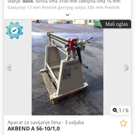
Stanje:
novo
, Širina lima 3100 mm Debljina lima 16 mm
Savijanje 13 mm Prečnik gornjeg valjka 330 mm Prečnik
donjeg valjka 300 mm Prečnik bočnog valjka 240 mm
Ukupna potrebna snaga 11 kW Dimenzije mašine
Mali oglas
5600x1650x1900 mm Težina mašine cca 10.600 kg
Pribor/oprema: - Uređaj za konusno savijanje - Indukciono
kaljeni valjci - Digitalni prikaz za bočne valjke - Mašina od
čelične konstrukcije - Poseban upravljački pult Cedpfx
Apjyv I Smsnoha - Dve brzine - Svi valjci na kugličnim
ležajevima - Klapno i potporno ležište gornjeg valjka se
upravlja sa pulta. Kada se klapno otvori, valjak automatski
izlazi gore. - Konusno podešavanje valjaka putem pulta -
Centralni valjci se pokreću hidrauličnim motorom i
reduktorom (gornji i donji valjak) - Kalibracija
1
/
6
Aparat za savijanje lima - 3 valjaka
AKBEND
A 56-10/1,0