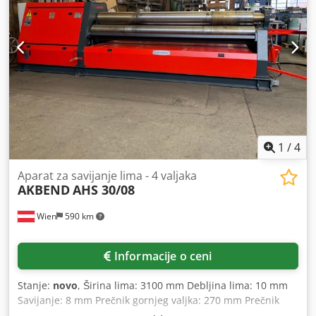
Poseban upravljački pult - Dve brzine - Svi valjci na
kugličnim ležajevima - Ležaj za otvaranje/gornji oslonac
valjka se upravlja sa upravljačkog pulta. Kada se ležaj
otvori, valjak se automatski podiže. - Konično podešavanje
valjaka preko upravljačkog pulta - Centralni valjci
pogonjeni hidrauličnim motorom i planetarnim
reduktorom (gornji i donji valjak) - Kalibracija
1
/
4
Aparat za savijanje lima - 4 valjaka
AKBEND
AHS 30/08
Wien
590 km
Informacije o ceni
Stanje:
novo
, Širina lima: 3100 mm Debljina lima: 10 mm
Savijanje: 8 mm Prečnik gornjeg valjka: 270 mm Prečnik
donjeg valjka: 250 mm Prečnik bočnog valjka: 210 mm