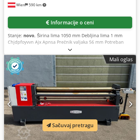
Wien
590 km
Informacije o ceni
Stanje:
novo
, Širina lima 1050 mm Debljina lima 1 mm
Chjdpfoyvvn Ajx Apnsa Prečnik valjaka 56 mm Potreban
prostor cca 1600 x 700 x 1050 mm Oprema: - Gornji valjak
ručno izbaciv Specijalna oprema: - Kaljeni valjci
Mali oglas
Sačuvaj pretragu