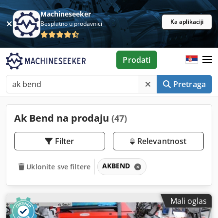
Machineseeker
Ka aplikaciji
Besplatno u prodavnici
Prodati
Pretraga
Ak Bend na prodaju
(47)
Filter
Relevantnost
AKBEND
Uklonite sve filtere
Mali oglas