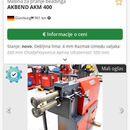
Mašina za pranje beadinga
AKBEND
AKM 400
Günzburg
961 km
Informacije o ceni
Stanje:
novo
, Debljina lima: 4 mm Razmak između valjaka:
260 mm Chodpfxsyvvnce Apnoa Izbačenost: 500 mm
Razmak između središta valjaka: 132 mm Prihvat: 40 mm
Brzina: 5 m/min Ukupna potrebna snaga: 2,2 kW Težina
Mali oglas
mašine cca: 350 kg Dimenzije cca: 1650x700x1280 mm
Oprema: - motorizovana sik mašina - 3 seta sik valjaka -
nožna pedala