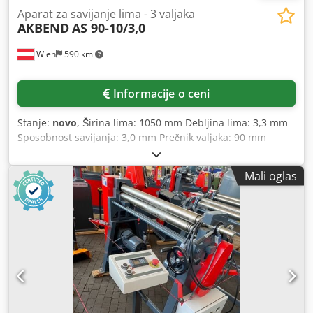
Aparat za savijanje lima - 3 valjaka
AKBEND
AS 90-10/3,0
Wien
590 km
Informacije o ceni
Stanje:
novo
, Širina lima: 1050 mm Debljina lima: 3,3 mm
Sposobnost savijanja: 3,0 mm Prečnik valjaka: 90 mm
Najmanji prečnik: 130 mm Ukupna potrebna snaga: 1,1 kW
Težina mašine: cca 570 kg Dimenzije: cca 2100 x 800 x 1130
Mali oglas
mm Oprema: - Asimetrična 3-valjna mašina za savijanje sa
motornim pogonom - Gornji valjak izbaciv - Uređaj za
konusno savijanje - Glavni motor sa kočnicom Dodatna
oprema: - Motorno podešavanje zadnjeg valjka Chjdpfx
Aoyv Nfbepnea - Digitalni prikaz za zadnji valjak -
Indukciono kaljeni valjci