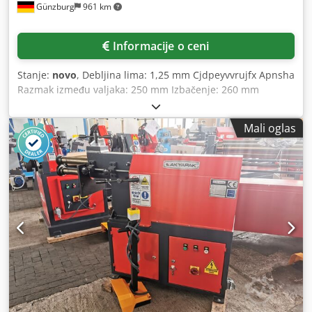
Günzburg
961 km
Informacije o ceni
Stanje:
novo
, Debljina lima: 1,25 mm Cjdpeyvvrujfx Apnsha
Razmak između valjaka: 250 mm Izbačenje: 260 mm
Razmak između centara valjaka: 62 mm Ležište: 26 mm
Brzina: 6,3 m/min Ukupna potrebna snaga: 0,7 kW Težina:
Mali oglas
170 kg Dimenzije D-Š-V: 1020x600x1500 mm Oprema: -
Motorno pogonjena žljebilica - 5 setova žljebnih valjaka -
Nožna pedala