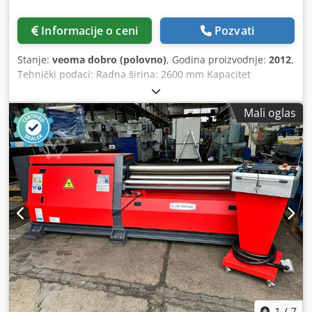
Informacije o ceni
Pozvati
Stanje:
veoma dobro (polovno)
, Godina proizvodnje:
2012
,
Tehnički podaci: Radna širina: 2600 mm Kapacitet
savijanja: 20,0 mm Predsavijanje: 16,0 mm Prečnik gornjeg
valjka: 330 mm Prečnik srednjeg valjka: 300 mm Prečnik
Mali oglas
bočnih valjaka: 240 mm Konusni uređaj za savijanje kroz
zakošenje oba bočna valjka Pomerna upravljačka konzola
sa digitalnim prikazom Snaga motora: 11 kW CE oznaka
Dimenzije (dužina x širina x visina): cca 5800 x 2300 x 1900
mm Težina: cca 11 t Dodatna oprema: Pomoć za savijanje
odozgo Chjdpox Ii Hvofx Apnea Prodavac ne odgovara za
greške u pisanju ili prenosu podataka. Mašina je po
izgledu, tehnici i stepenu habanja primerena svojim
godinama; polovne mašine se prodaju bez ikakve
garancije.
1
/
7