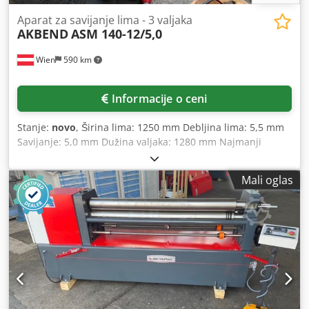
Aparat za savijanje lima - 3 valjaka
AKBEND
ASM 140-12/5,0
Wien
590 km
Informacije o ceni
Stanje:
novo
, Širina lima: 1250 mm Debljina lima: 5,5 mm
Savijanje: 5,0 mm Dužina valjaka: 1280 mm Najmanji
prečnik: 210 mm Prečnik gornjeg valjka: 140 mm Težina:
1365 kg Dimenzije (D-Š-V): 2.020 x 900 x 1.200 mm
Mali oglas
Cjdpfxsyvvpyj Apnjha Standardna oprema: - Centralni
valjci pogonjeni električnim motorom, cirkulacionim
reduktorom i pogonom preko zupčanika - Bočno
izbacivanje gornjeg valjka - Glavni motor sa kočionim
uređajem - Uređaj za konusno savijanje - Mobilna
upravljačka konzola i nožna pedala - CE znak/Izjava o
usaglašenosti Specijalna oprema: - Motorno podešavanje
zadnjeg valjka - Digitalni prikaz za zadnji valjak -
Indukciono kaljeni valjci