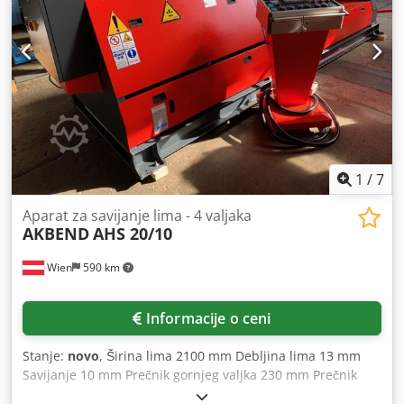
zadnjeg valjka - Digitalni prikaz za zadnji valjak -
Indukciono kaljeni valjci
1
/
7
Aparat za savijanje lima - 4 valjaka
AKBEND
AHS 20/10
Wien
590 km
Informacije o ceni
Stanje:
novo
, Širina lima 2100 mm Debljina lima 13 mm
Savijanje 10 mm Prečnik gornjeg valjka 230 mm Prečnik
donjeg valjka 210 mm Prečnik bočnog valjka 190 mm