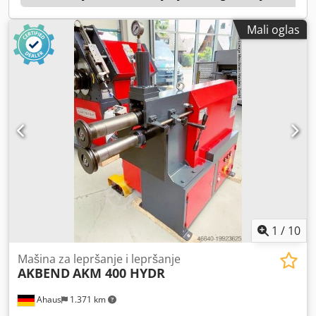
elementi - postolje sa odeljkom za odlaganje - snažan
pogonski motor, čak i pri kontinuiranom opterećenju -
Mali oglas
mobilna nožna pedala za levi i desni smer rada
1
/
10
Mašina za lepršanje i lepršanje
AKBEND
AKM 400 HYDR
Ahaus
1.371 km