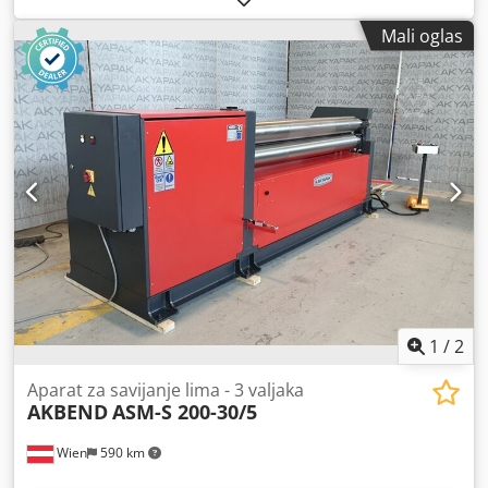
Ukupna potreba za snagom: 11 kW Chjdpfx Asyv Nhcspnoa
Mali oglas
Težina mašine cca. 7750 kg Dimenzije mašine:
5600x1450x1600 mm Oprema/pribor: - Uređaj za konično
savijanje - Indukciono kaljeni valjci - Digitalni prikaz za
bočne valjke - Mašina od čelične konstrukcije - Odvojeni
upravljački pult - Dve brzine - Svi valjci na kugličnim
ležajevima - Klap i potporni ležaj gornjeg valjka upravljaju
se sa upravljačkog pulta. Kada se klap ležaj otvori, valjak
automatski ide nagore. - Konično podešavanje valjaka
preko upravljačkog pulta - Centralni valjci pogonjeni
hidrauličkim motorom i kružnim reduktorom (gornji i donji
valjci) - Kalibracija
1
/
2
Aparat za savijanje lima - 3 valjaka
AKBEND
ASM-S 200-30/5
Wien
590 km