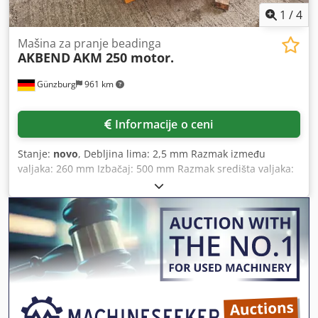
1
/
4
Mašina za pranje beadinga
AKBEND
AKM 250 motor.
Günzburg
961 km
Informacije o ceni
Stanje:
novo
, Debljina lima: 2,5 mm Razmak između
valjaka: 260 mm Izbačaj: 500 mm Razmak središta valjaka:
92 mm Prihvat: 35 mm Brzina: 3,5 m/min Ukupna potrebna
snaga: 1,5 kW Težina mašine: cca 295 kg Potreban prostor:
cca 1200x700x1200 mm Oprema: - motorizovana sikačka
mašina - 3 seta sikačkih valjaka - nožni prekidač Chodpfx
Apsyvvq Ronsa