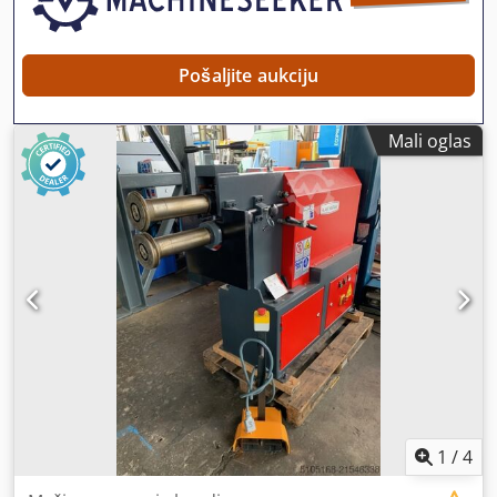
Pošaljite aukciju
Mali oglas
1
/
4