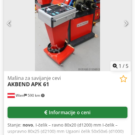
pomoću ručnog točka Chsdpfx Apsyv N Dwsnoa -Glavni
motor sa kočnicom -Gornji valjak koji se može otvoriti u
stranu -Konusni uređaj za savijanje -Pokretna komandna
tabla i nožna pedala odvojene od mašine -CE usklađenost
Opcionalna oprema: -Indukciono kaljeni valjci -Podizanje i
spuštanje zadnjeg valjka elektromotorom -Digitalni prikaz
položaja zadnjeg valjka
1
/
5
Mašina za savijanje cevi
AKBEND
APK 61
Wien
590 km
Informacije o ceni
Stanje:
novo
, I-čelik – ravno 80x20 (d1200) mm I-čelik –
uspravno 80x25 (d2100) mm Ugaoni čelik 50x50x6 (d1000)