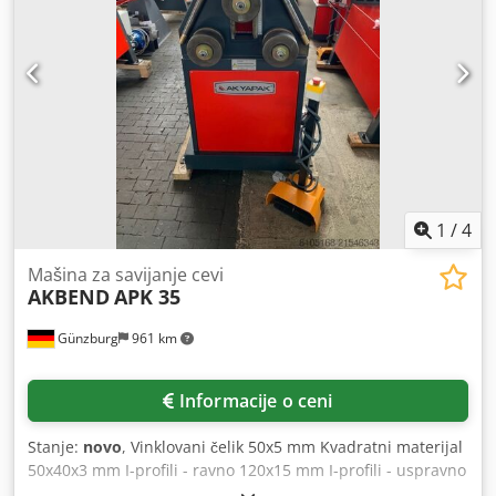
CE oznaka/Izjava o usaglašenosti Dodatna oprema: -
Indukciono očvrsnuti valjci - Motorno podešavanje zadnjeg
valjka - Digitalni prikaz za zadnji valjak Chodpfx
Apjyvvrhsnea
1
/
4
Mašina za savijanje cevi
AKBEND
APK 35
Günzburg
961 km
Informacije o ceni
Stanje:
novo
, Vinklovani čelik 50x5 mm Kvadratni materijal
50x40x3 mm I-profili - ravno 120x15 mm I-profili - uspravno
60x10 mm Okrugli materijal Ø 35 mm Prečnik cevi Ø 70x2