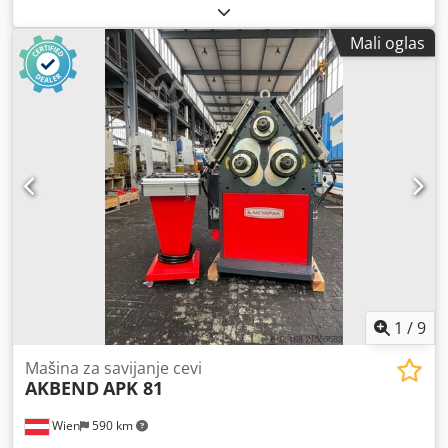
mm Puno okrugli materijal – prečnik 40 (d800) mm
Kvadratni materijal 60x60x3 (d4000) mm Pravougaoni
Mali oglas
materijal 80x30x3 (d6000) mm Maksimalan prečnik cevi
70x2 (d1600) mm Prihvat 60 mm Prečnik valjka 177 mm
Brzina savijanja 6,4 m/min Ukupna snaga 4 kW Csdpjyv
Nwqsfx Apnsha Težina mašine cca 970 kg Dimenzije
mašine 1400x950x1450 mm Oprema: - Mašina izrađena od
čelične konstrukcije (ST-52) - Pogon preko hidrauličkog
motora i menjača - Osovine od specijalnog čelika
(42CrMo4), kaljene i brušene - Set standardnih valjaka -
Donji valjci hidraulički podesivi gore/dole - Digitalni prikaz
za donje valjke - Odvojeni upravljački pult - Bočne
usmeravajuće valjke ručno podesive u jednom smeru -
Ručno podmazivanje - Horizontalni i vertikalni rad -
Uputstvo za upotrebu
1
/
9
Mašina za savijanje cevi
AKBEND
APK 81
Wien
590 km