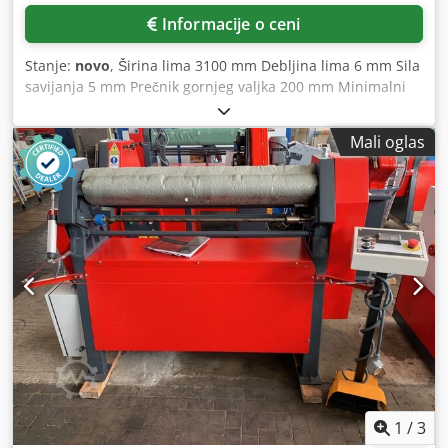
Informacije o ceni
Stanje:
novo
, Širina lima 3100 mm Debljina lima 6 mm Sila
savijanja 5 mm Prečnik gornjeg valjka 200 mm Minimalni
prečnik savijanja Ø 300 mm Brzina savijanja 5 m/min
Ukupna snaga 5,5 kW Težina mašine cca 4.000 kg
Mali oglas
Dimenzije cca 4800x1300x1270 mm Chedpfoyv Nf Iex
Apnea Oprema: - Uređaj za konusno savijanje - Indukciono
kaljeni valjci - Motorno podešavanje zadnjeg valjka - Ram
mašine od čelične zavarene konstrukcije (ST-52) - Valjci od
specijalnog čelika - Asimetričan način rada - Bočno
otklopivi gornji valjak - Centralni valjci pokretani
elektromotorom, kočionim uređajem, planetarnim
reduktorom i zupčastim pogonom - Mobilni upravljački
pult Specijalna oprema: - Digitalni pokazivač za zadnji
valjak - Motorno pokretan donji valjak
1
/
3