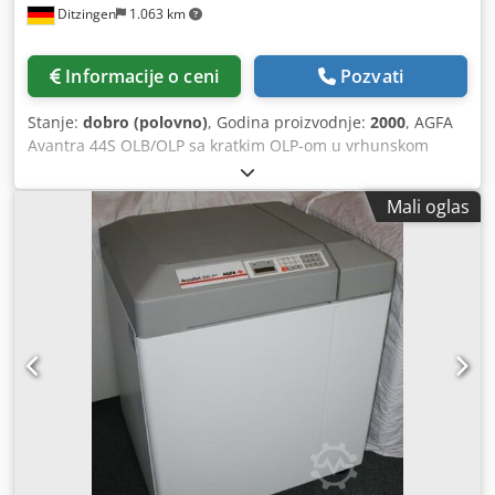
Ditzingen
1.063 km
Informacije o ceni
Pozvati
Stanje:
dobro (polovno)
, Godina proizvodnje:
2000
, AGFA
Avantra 44S OLB/OLP sa kratkim OLP-om u vrhunskom
stanju i Harlequin RIP-om Rezolucije: 1200, 1800, 2400 i
3600 dpi - uvek servisiran od strane Agfa Sistem je
Mali oglas
instaliran 2000. Codpfxoc N Ahxs Amueha - Avantra 44 sa
3600 tpi - AgfaLine 44 - kratak online developer - Harlequin
Rip - Techkon Film Densitometer. Avantra je bila sa
ugovorom o servisiranju - rado ćemo vam poslati više
informacija i slika. Renovirano 2024.