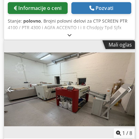
Informacije o ceni
Pozvati
Stanje:
polovno
, Brojni polovni delovi za CTP SCREEN PTR
4100 / PTR 4300 i AGFA ACCENTO I i II Chsdpjy Tpd Sjfx
Amuoa Kontaktirajte nas za cenu i dostupnost Sigurna
isporuka širom sveta putem UPS-a
Mali oglas
1
/
8