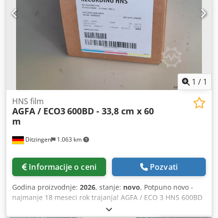
1
/
1
HNS film
AGFA / ECO3
600BD - 33,8 cm x 60
m
Ditzingen
1.063 km
Informacije o ceni
Pozvati
Godina proizvodnje:
2026
, stanje:
novo
, Potpuno novo -
najmanje 18 meseci rok trajanja! AGFA / ECO 3 HNS 600BD
film 338 mm x 60 m Codob Rlbfspfx Amuoha Širina: 33,8
cm, dužina: 60 m Specifikacija: 600 BD Kod: 4LGNQ