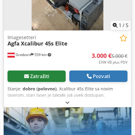
1
/
5
Imagesetteri
Agfa
Xcalibur 45s Elite
3.000 €
Gratkorn
559 km
5.000 €
EXW VB plus PDV
Zatražiti
Pozvati
Stanje:
dobro (polovno)
, Xcalibur 45s Elite sa novim
laserom, stari laser je takođe još uvek dostupan.
Chodexcurqspfx Amuja