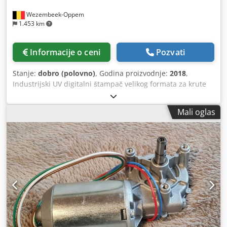
Wezembeek-Oppem
1.453 km
Informacije o ceni
Pozvati
Stanje:
dobro (polovno)
, Godina proizvodnje:
2018
,
Industrijski UV digitalni štampač velikog formata za krute
medije Chjdpfxozhv T Ts Amuja Inca Onset X2 je
industrijski flatbed UV ink-jet štampač visokog kapaciteta,
Mali oglas
namenjen za grafiku displeja, POP/POS proizvodnju,
ambalažu i specijalizovanu štampu. Proizveden od strane
Inca Digital Printers (kasnije deo Agfa), X2 je pozicioniran
kao proizvodni štampač koji kombinuje visoku
produktivnost sa izuzetnim kvalitetom slike. Sistem je
namenjen za srednja i velika proizvodna okruženja, gde su
produktivnost, automatizacija i pouzdanost od ključnog
značaja. Štampač je prvobitno bio X3 model, ali je
konvertovan u X2 (dva kanala CMYK-a). Godina proizvodnje:
2018 Konfiguracija boja: 2xCMYK RIP: nije uključen
Automatizacija: 3/4 automatizovan Produktivnost: do 124