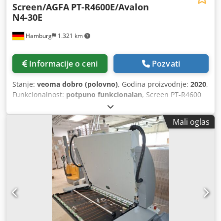
Screen/AGFA
PT-R4600E/Avalon
N4-30E
Hamburg
1.321 km
Informacije o ceni
Pozvati
Stanje:
veoma dobro (polovno)
, Godina proizvodnje:
2020
,
Funkcionalnost:
potpuno funkcionalan
, Screen PT-R4600
E/ Avalon N4-30 E Serijski broj 462xxx, 16 fiber spojenih
dioda, Brojač ploča: 10.792 Vreme ekspozicije: 1.045 h
Mali oglas
Screen Blackbox mrežni interfejs EP-B101 RIP na zahtev.
Sve ponude podložne prethodnoj prodaji. Chjdpexlf Rvefx
Amuja