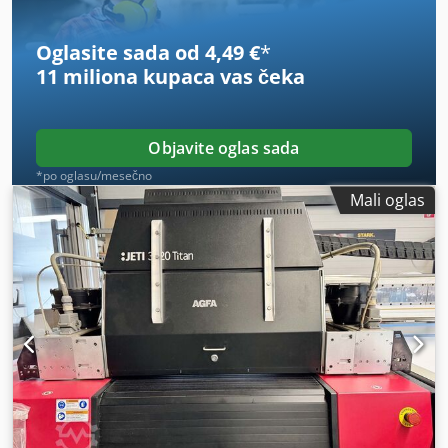
Oglasite sada od 4,49 €
*
11 miliona kupaca
vas čeka
Objavite oglas sada
*po oglasu/mesečno
Mali oglas