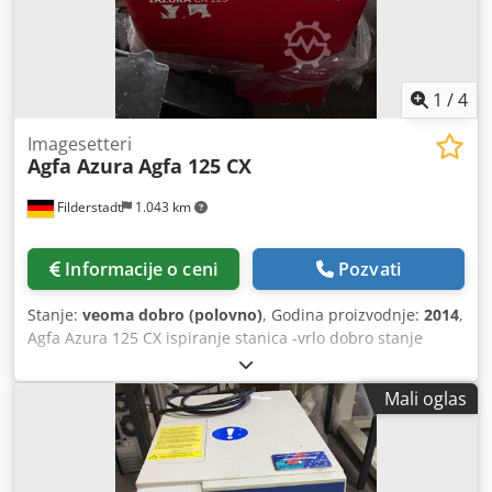
1
/
4
Imagesetteri
Agfa Azura
Agfa 125 CX
Filderstadt
1.043 km
Informacije o ceni
Pozvati
Stanje:
veoma dobro (polovno)
, Godina proizvodnje:
2014
,
Agfa Azura 125 CX ispiranje stanica -vrlo dobro stanje
Chedpfx Aswi Ilasmuja
Mali oglas