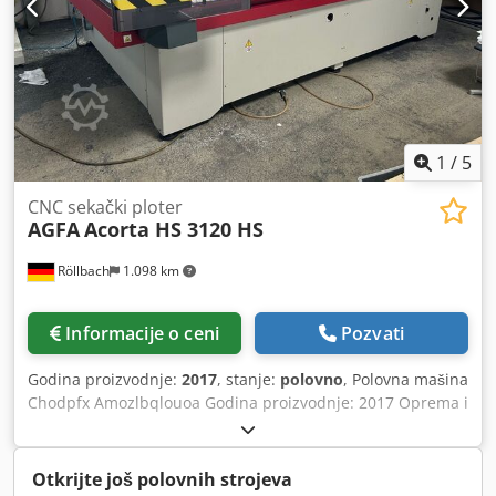
1
/
5
CNC sekački ploter
AGFA
Acorta HS 3120 HS
Röllbach
1.098 km
Informacije o ceni
Pozvati
Godina proizvodnje:
2017
, stanje:
polovno
, Polovna mašina
Chodpfx Amozlbqlouoa Godina proizvodnje: 2017 Oprema i
tehnički podaci: automatski rezač sa usisnim sektorima na
radnoj površini automatski sto za sečenje sa automatskim
prepoznavanjem otisaka i referentnih tačaka radna
Otkrijte još polovnih strojeva
površina se sastoji od 40 pojedinačnih vakuumskih sektora