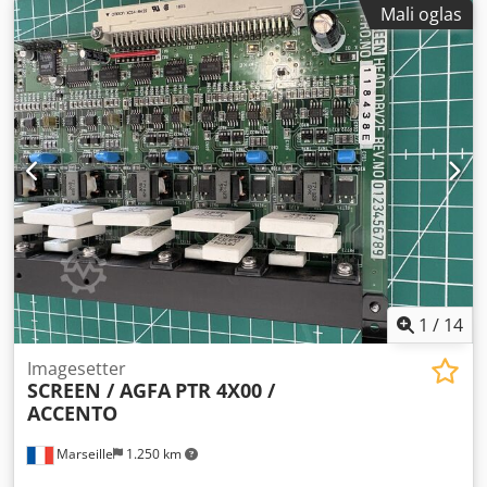
Mali oglas
Odgovara za mnoge uređaje za osvetljavanje – npr.
AccuSet i Avantra 25 / 30 Za lasersku diodu sa crvenim
svetlom 650 - 670 nm
1
/
14
Imagesetter
SCREEN / AGFA
PTR 4X00 /
ACCENTO
Marseille
1.250 km