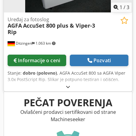
1
/
3
Uređaj za fotoslog
AGFA
AccuSet 800 plus & Viper-3
Rip
Ditzingen
1.063 km
Informacije o ceni
Pozvati
Stanje:
dobro (polovno)
, AGFA AccuSet 800 sa AGFA Viper
3.0x PostScript Rip. Slikar je potpuno testiran i očišćen.
Rezolucije: 1200, 1800 i 2400 dpi - uključujući Techkon
filmski densitometar. Biće nam drago da vam pošaljemo
više informacija i slika. Renovirano 2024. Codpfxjbr Ahtj
PEČAT POVERENJA
Amueha
Ovlašćeni prodavci sertifikovani od strane
Machineseeker