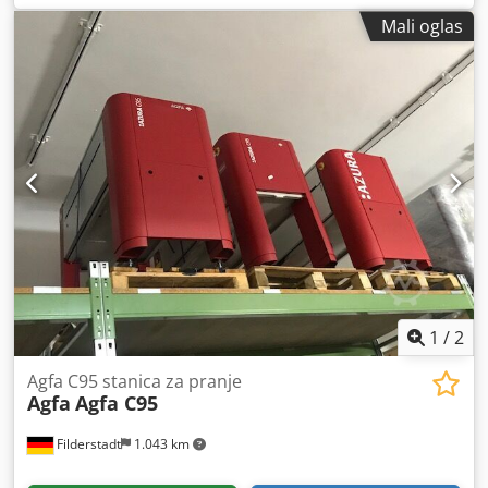
Mali oglas
1
/
2
Agfa C95 stanica za pranje
Agfa
Agfa C95
Filderstadt
1.043 km