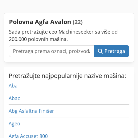
Polovna Agfa Avalon
(22)
Sada pretražujte ceo Machineseeker sa više od
200.000 polovnih mašina.
Pretraga
Pretražujte najpopularnije nazive mašina:
Aba
Abac
Abg Asfaltna Finišer
Ageo
Agfa Accuset 800