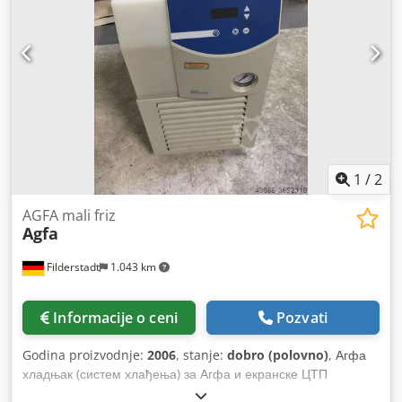
1
/
2
AGFA mali friz
Agfa
Filderstadt
1.043 km
Informacije o ceni
Pozvati
Godina proizvodnje:
2006
, stanje:
dobro (polovno)
, Агфа
хладњак (систем хлађења) за Агфа и екранске ЦТП
системе. Увидјено и тестирано. Chjdpfx Aodtr A Tjmuja