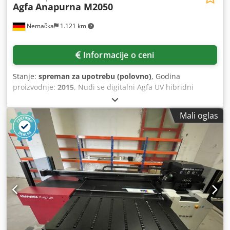
Agfa
Anapurna M2050
Nemačka
1.121 km
Informacije o ceni
Stanje:
spreman za upotrebu (polovno)
, Godina
proizvodnje:
2015
, Nudi se digitalni Agfa UV hibridni
sistem za štampu velikog formata. Rezolucija štampe: 720
dpi/1440 dpi, maksimalna brzina štampe: 53 m²/h,
Mali oglas
konfiguracija mastila: CMYK + lc + lm + bela, maksimalna
širina materijala: 2050 mm, maksimalna širina štampe:
2000 mm, maksimalna debljina materijala: 45 mm,
maksimalna težina ploče: 10 kg/m². Dimenzije mašine
(X/Y/Z): približno 4350 mm/1470 mm/1600 mm, težina:
približno 1800 kg. Uključuje 4 nova stola za štampu ploča,
kao i jednu radnu stanicu. Trenutno je konfiguracija
mastila podešena za boju za saobraćajne znakove. Moguće
je vratiti se na standardnu CMYK konfiguraciju. Moguća je
inspekcija na licu mesta. Chsdpfx Amoznc Rljuoa