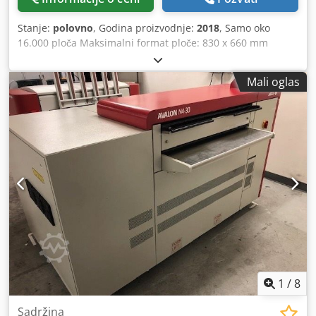
Stanje:
polovno
, Godina proizvodnje:
2018
, Samo oko
16.000 ploča Maksimalni format ploče: 830 x 660 mm
Apogee Workflow 10.69.0 RIP Inline štancovanje Azura C95
uređaj za pranje Stacker ST 95EX Dostupno u kratkom roku
Mali oglas
Chjdpeyt I Unjfx Amuja
1
/
8
Sadržina