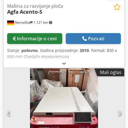
Mašina za razvijanje ploča
Agfa
Acento-S
Nemačka
1.121 km
Informacije o ceni
Pozvati
Stanje:
polovno
, Godina proizvodnje:
2010
, Format: 830 x
660 mm Chedpfx Aeyxquiemuoa
Mali oglas