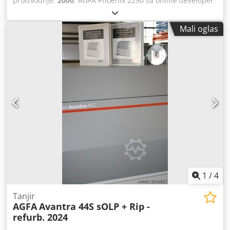
proizvodnje:
2000
, AGFA Phoenix 2250 sa online developer
sistemom je potpuno testiran i očišćen. Rezolucije: 1200,
1800, 2400 i 3000 dpi - max. 570 × 736 mm. Uključuje
Mali oglas
Techkon filmski densitometar. Biće nam drago da vam
pošaljemo više informacija i slika. Renovirano 2024. Cedpfx
Amofl Sxqouoha
1
/
4
Tanjir
AGFA
Avantra 44S sOLP + Rip -
refurb. 2024