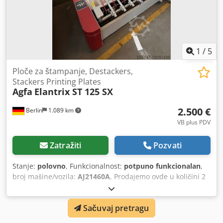
1
/
5
Ploče za štampanje, Destackers,
Stackers Printing Plates
Agfa
Elantrix ST 125 SX
2.500 €
Berlin
1.089 km
VB plus PDV
Zatražiti
Pozvati
Stanje:
polovno
, Funkcionalnost:
potpuno funkcionalan
,
broj mašine/vozila:
AJ21460A
, Prodajemo ovde u količini 2
destakera iz Agfe iz Elantrix serije. Savršeno funkcionišu i
mogu odmah da se pokupe. Codpfxotncgas Amueha Naša
Sačuvaj pretragu
cena po komadu je 2500,-€ na osnovu pregovora.