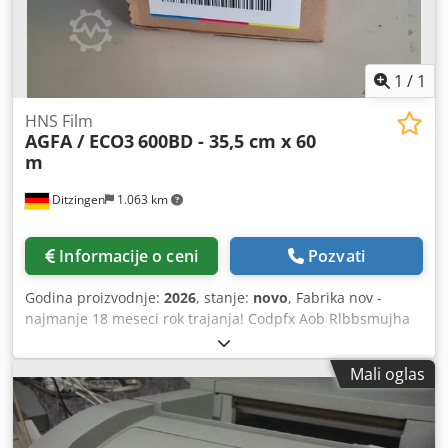
1
/
1
HNS Film
AGFA / ECO3
600BD - 35,5 cm x 60
m
Ditzingen
1.063 km
Informacije o ceni
Pozvati
Godina proizvodnje:
2026
, stanje:
novo
, Fabrika nov -
najmanje 18 meseci rok trajanja! Codpfx Aob Rlbbsmujha
AGFA / ECO3 HNS 600BD film 355 mm x 60 m Širina: 35,5
cm, dužina: 60 m Specifikacija: 600 BD Šifra: 4LGHF
Mali oglas
Odgovara za mnogo osvetljivača - npr. AccuSet i Avantra 25
/ 30 sa crvenom laserskom diodom 650 - 670 nm