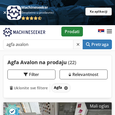
Machineseeker
Ka aplikaciji
Besplatno u prodavnici
Prodati
Pretraga
Agfa Avalon na prodaju
(22)
Filter
Relevantnost
Agfa
Uklonite sve filtere
Mali oglas