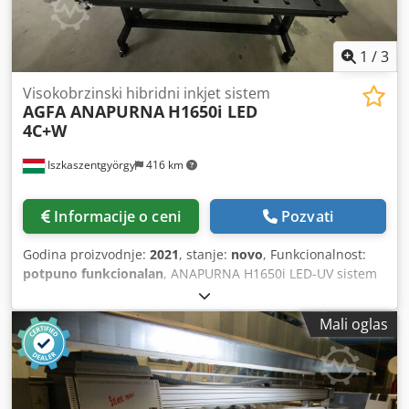
1
/
3
Visokobrzinski hibridni inkjet sistem
AGFA ANAPURNA
H1650i LED
4C+W
Iszkaszentgyörgy
416 km
Informacije o ceni
Pozvati
Godina proizvodnje:
2021
, stanje:
novo
, Funkcionalnost:
potpuno funkcionalan
, ANAPURNA H1650i LED-UV sistem
za štampu: Ulazni model, hibridni štampač velikog formata
Anapurna H1650i LED je idealan za firme iz oblasti
Mali oglas
reklamne grafike, digitalne štamparije, fotolaboratorije i
srednje velike grafičke štamparije koje žele da kombinuju
štampu na kartonu i na materijalima u rolni. Štampač
omogućava štampu do širine od 1,65 m za unutrašnju i
spoljašnju upotrebu. Anapurna H1650i LED je opremljena