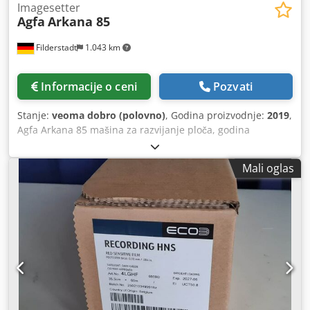
Imagesetter
Agfa
Arkana 85
Filderstadt
1.043 km
Informacije o ceni
Pozvati
Stanje:
veoma dobro (polovno)
, Godina proizvodnje:
2019
,
Agfa Arkana 85 mašina za razvijanje ploča, godina
proizvodnje 2019, u vrhunskom stanju. Chsdpfx
Amoywvausuja
Mali oglas