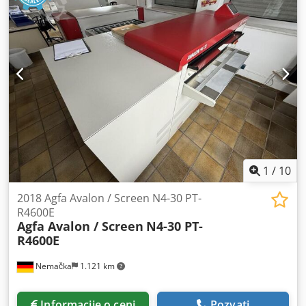
1
/
10
2018 Agfa Avalon / Screen N4-30 PT-
R4600E
Agfa Avalon / Screen
N4-30 PT-
R4600E
Nemačka
1.121 km
Informacije o ceni
Pozvati