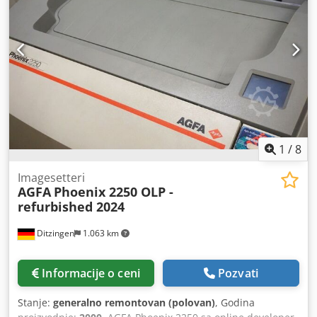
1
/
8
Imagesetteri
AGFA
Phoenix 2250 OLP -
refurbished 2024
Ditzingen
1.063 km
Informacije o ceni
Pozvati
Stanje:
generalno remontovan (polovan)
, Godina