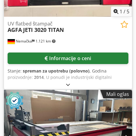
1
/
5
UV flatbed štampač
AGFA
JETI 3020 TITAN
Nemačka
1.121 km
Informacije o ceni
Stanje:
spreman za upotrebu (polovno)
, Godina
proizvodnje:
2014
, U ponudi je industrijski digitalni
štampač za velike formate. Maksimalna površina za
štampu: 3020mm x 2020mm, potreban pritisak
Mali oglas
komprimovanog vazduha: 7-10bar (100-150PSI), otpornost
na kratki spoj: 10kA, upravljanje: PLC. Opremljen UV
sistemom za očvršćavanje, vakuumskim stolom. Težina: oko
3750kg, ukupne dimenzije X/Y/Z: oko
5950mm/2900mm/1550mm. Pregled moguć po dogovoru.
Chedezcfibepfx Amuja