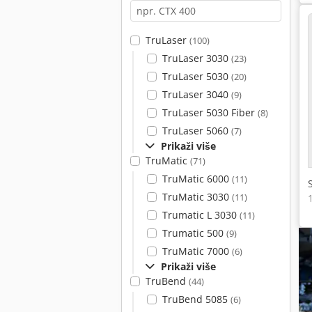
TruLaser
(100)
TruLaser 3030
(23)
TruLaser 5030
(20)
TruLaser 3040
(9)
TruLaser 5030 Fiber
(8)
TruLaser 5060
(7)
Prikaži više
TruMatic
(71)
TruMatic 6000
(11)
TruMatic 3030
(11)
Trumatic L 3030
(11)
Trumatic 500
(9)
TruMatic 7000
(6)
Prikaži više
TruBend
(44)
TruBend 5085
(6)