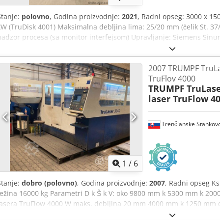
Stanje:
polovno
, Godina proizvodnje:
2021
, Radni opseg: 3000 x 1
kW (TruDisk 4001) Maksimalna debljina lima: 25/20 mm (čelik St. 37
nadzor procesa (sa monitor interfejsom) Upravljanje: Siemens Sinu
Automatska regulacija brzine Programabilno automatsko gašenje ma
sečenje bakra Paket za sečenje mesinga Opremljen sa: Automatski 
2007 TRUMPF TruLas
2021: 2.700.000 DKK bez PDV-a.
TruFlov 4000
TRUMPF
TruLase
laser TruFlow 4
Trenčianske Stankov
1
/
6
Stanje:
dobro (polovno)
, Godina proizvodnje:
2007
, Radni opseg K
težina 16000 kg Parametri D k Š k V: oko 9800 mm k 5300 mm k 20
lasera TruFlow 4000 W maks. debljina 20 mm 4000 mm k 1250 mm 
kran nisu u Cena mašine uključena - plus cena za sve usluge NC: 8