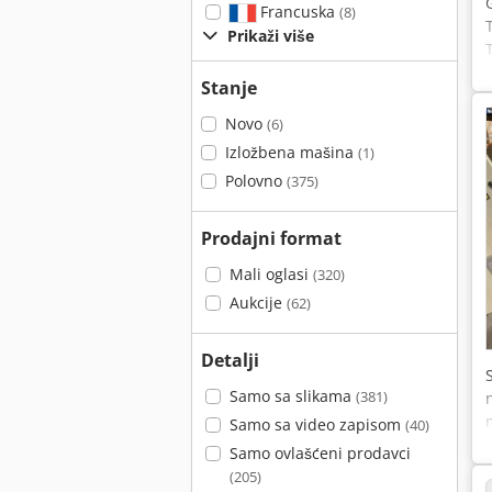
Francuska
(8)
Prikaži više
Stanje
Novo
(6)
Izložbena mašina
(1)
Polovno
(375)
Prodajni format
Mali oglasi
(320)
Aukcije
(62)
Detalji
Samo sa slikama
(381)
Samo sa video zapisom
(40)
Samo ovlašćeni prodavci
(205)