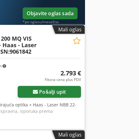
Objavite oglas sada
*po oglasu/mesečno
Mali oglas
200 MQ VIS
 Haas - Laser
 SN:9061842
km
2.793 €
Fiksna cena plus PDV
Pošalji upit
rajuća optika + Haas - Laser NBB 22-
 ispravna, isporuka prema
Mali oglas