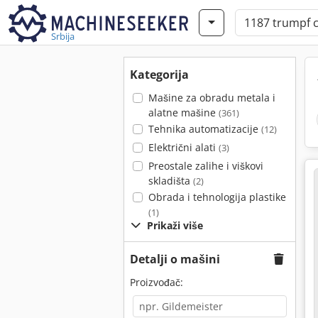
Srbija
Kategorija
Mašine za obradu metala i
alatne mašine
(361)
Tehnika automatizacije
(12)
Električni alati
(3)
Preostale zalihe i viškovi
skladišta
(2)
Obrada i tehnologija plastike
(1)
Prikaži više
Detalji o mašini
Proizvođač: