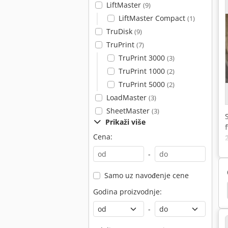
LiftMaster
(9)
LiftMaster Compact
(1)
TruDisk
(9)
TruPrint
(7)
TruPrint 3000
(3)
TruPrint 1000
(2)
TruPrint 5000
(2)
LoadMaster
(3)
SheetMaster
(3)
Prikaži više
Cena:
-
Samo uz navođenje cene
ic
Mašina Za Sečenje Spoljni Nit
Laserski Rez
Godina proizvodnje:
-