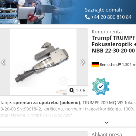
Saznajte odmah
+44 20 806 810 84
Komponenta
Trumpf
TRUMPF 
Fokussieroptik +
NBB 22-30-20-00
Remscheid
1.304 
1
/
6
Stanje:
spreman za upotrebu (polovno)
, TRUMPF 200 MQ VIS fokusi
30-20-00 SN:9061842, korišćena, normalni tragovi korišćenja, 100%
fotografijama. Crsdpfjx Eu Uyox Aizjf
Abkant presa