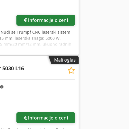
Informacije o ceni
, Nudi se Trumpf CNC laserski sistem
15 mm, laserska snaga: 5000 W,
): 25 mm/20 mm/12 mm, ukupno radnih
mponente su zamenjene: E/R modul 2024.
e. Ukupne dimenzije X/Y/Z: oko 11100
Mali oglas
a
u mesta. Crodpfxszrhg Hj Aizjf
 5030 L16
Informacije o ceni