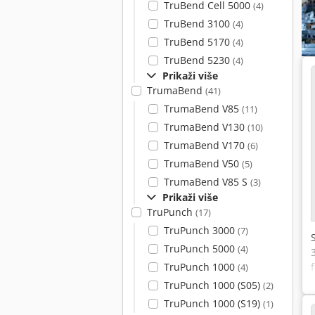
TruBend Cell 5000
(4)
TruBend 3100
(4)
TruBend 5170
(4)
TruBend 5230
(4)
Prikaži više
TrumaBend
(41)
TrumaBend V85
(11)
TrumaBend V130
(10)
TrumaBend V170
(6)
TrumaBend V50
(5)
TrumaBend V85 S
(3)
Prikaži više
TruPunch
(17)
TruPunch 3000
(7)
TruPunch 5000
(4)
TruPunch 1000
(4)
TruPunch 1000 (S05)
(2)
TruPunch 1000 (S19)
(1)