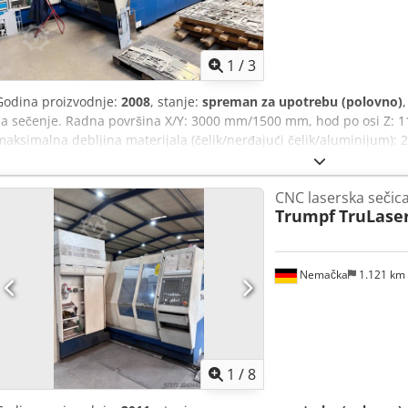
1
/
3
Godina proizvodnje:
2008
, stanje:
spreman za upotrebu (polovno)
za sečenje. Radna površina X/Y: 3000 mm/1500 mm, hod po osi Z: 1
maksimalna debljina materijala (čelik/nerđajući čelik/aluminijum
sati: oko 35000 sati, sati rada lasera: oko 13000 sati. Sledeće ko
godine, laserska cev 2020. godine i turbina ventilatora 2016. godin
CNC laserska sečic
mm/4600 mm/2400 mm, težina: oko 12 t. Moguća je inspekcija na lic
Trumpf
TruLaser
Nemačka
1.121 km
1
/
8