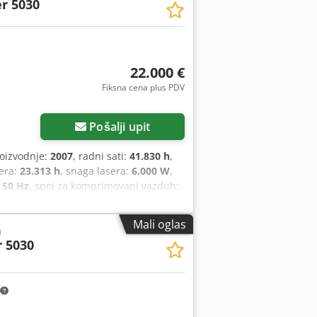
r 5030
22.000 €
Fiksna cena plus PDV
Pošalji upit
roizvodnje:
2007
, radni sati:
41.830 h
,
sera:
23.313 h
, snaga lasera:
6.000 W
,
:
50 Hz
, spoj za komprimovani vazduh:
urnosna svetlosna barijera
, Nudimo
vodnje 2007. Snaga lasera: 6000 W
Mali oglas
a
talirana snaga: 120 kVA Upravljački
 5030
-10 bar Priključak za azot (N₂): 30 bar
e, molimo da nam pošaljete poruku ili