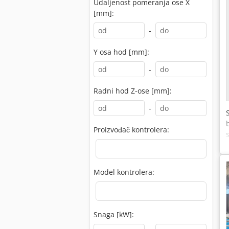
Udaljenost pomeranja ose X
[mm]:
-
Y osa hod [mm]:
-
Radni hod Z-ose [mm]:
-
Proizvođač kontrolera:
Model kontrolera:
Snaga [kW]: