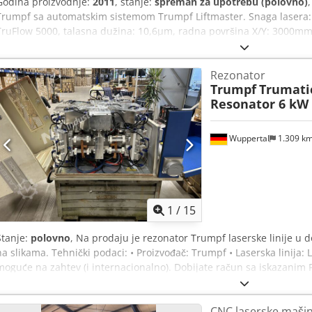
Godina proizvodnje:
2011
, stanje:
spreman za upotrebu (polovno)
Trumpf sa automatskim sistemom Trumpf Liftmaster. Snaga lasera: 
TruFlow 5000, talasna dužina: 10,6µm, radna površina X/Y: 3000m
maksimalno opterećenje stola: cca 900kg, maksimalna simultana b
debljina lima (konstrukcioni čelik/nerđajući čelik/aluminijum): cc
Rezonator
12.06.2025): cca 74181h, maksimalni format ploča LiftMaster: cc
Trumpf
Trumatic
LiftMaster: cca 917kg, maksimalni opseg debljine lima LiftMaster:
Resonator 6 kW
uređaje i dodatnu opremu. Dimenzije mašine X/Y/Z: cca 11250mm
Dokumentacija je dostupna. Moguća je inspekcija na licu mesta. Ce
Wuppertal
1.309 k
1
/
15
Stanje:
polovno
, Na prodaju je rezonator Trumpf laserske linije u 
na slikama. Tehnički podaci: • Proizvođač: Trumpf • Laserska linija:
moguće na zahtev (i internacionalno). Dobijate račun sa iskazanim 
Pregled/preuzimanje moguće po dogovoru u 42855 Remscheid. Prod
utovar uključen. Zadržavamo pravo na greške u tehničkim podacim
CNC laserske mašin