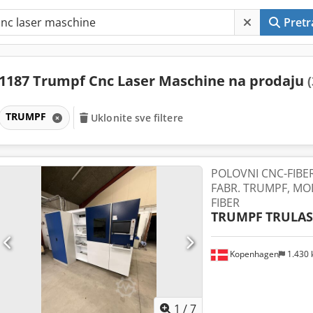
Pretr
1187 Trumpf Cnc Laser Maschine na prodaju
TRUMPF
Uklonite sve filtere
POLOVNI CNC-FIBE
FABR. TRUMPF, MO
FIBER
TRUMPF
TRULAS
Kopenhagen
1.430
1
/
7