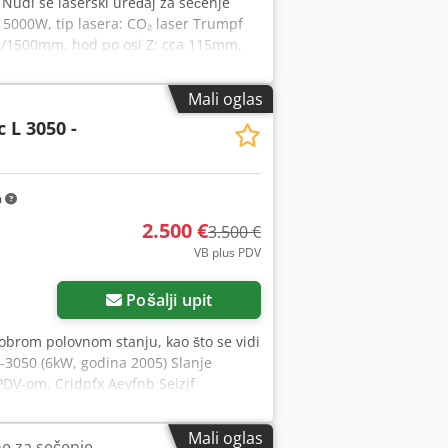
, Nudi se laserski uređaj za sečenje
5000W, tip lasera: CO₂ laser Trumpf
m/1500mm, hod po osi Z: cca 115mm,
rzina X/Y: cca 300m/min, maksimalna
a 25mm/20mm/12mm, radni sati (stanje
Mali oglas
a 3000mm/1500mm, maksimalna nosivost
 L 3050 -
 20mm-25mm. Uključuje periferne
/4600mm/2400mm, težina: cca 12500kg.
dpfx Aezpyxisizsrf
m
2.500 €
3.500 €
VB plus PDV
Pošalji upit
dobrom polovnom stanju, kao što se vidi
 L-3050 (6kW, godina 2005) Slanje
PDV-om. Crjdpfx Aeyfnb Seizjf
aja sa lokacije 42855 Remscheid,
a i međuprodaju.
Mali oglas
e za sečenje