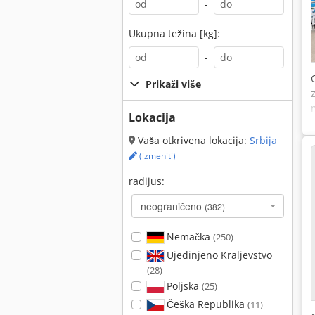
-
Ukupna težina [kg]:
-
Prikaži više
Lokacija
Vaša otkrivena lokacija:
Srbija
(izmeniti)
radijus:
neograničeno
(382)
Nemačka
(250)
Ujedinjeno Kraljevstvo
(28)
Poljska
(25)
Češka Republika
(11)