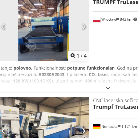
TRUMPF
TruLase
Wrocław
843 km
1
/
4
Stanje:
polovno
, Funkcionalnost:
potpuno funkcionalan
, Godina p
broj mašine/vozila:
A0230A2043
, tip lasera:
CO₂ laser
, radni sati la
snaga:
120 kW (163,15 KS)
, ulazni napon:
400 V
, ulazna frekvencija
10 bar
, Oprema:
dokumentacija/priručnik, izvlačenje prašine, sig
ovu polovnu lasersku sekačicu TRUMPF TruLaser 5030, godina proiz
CNC laserska sečic
Godina proizvodnje: 2007 Ulazni napon: 400 V Frekvencija: 50 Hz Ins
Trumpf
TruLaser
napon: 24 V Osigurač: 3 x 160 A Priključak za komprimovani vazduh: 7
Priključak za kiseonik (O₂): 20 bar Za pitanja ili dodatne informacij
nas kontaktirate telefonom. Crjdpfxoyqulzo Aizef
Nemačka
1.121 km