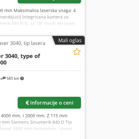
500 mm Maksimalna laserska snaga: 4
/nerđajući) Integrisana kamera za
merik 840 D SL sa 18” touch ekranom
šine Codpfjxr U U Rsx Aizorf Paket za
izmjenjivač paleta Nabavna cena u
Mali oglas
er 3040, tip lasera
r 3040, type of
000
ce
585 km
Informacije o ceni
s 4000 mm, I 2000 mm, Z 115 mm
00 mm Siemens Sinumerik 840 D Tip
dovod 3400 mm demontaža, utovar,
8631 - Rezonator / HD Pumpa 1: 87603 -