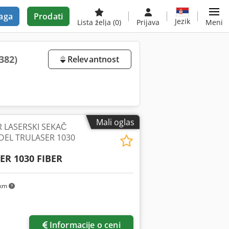
aga
Prodati
Jezik
Lista želja
(0)
Prijava
Meni
(382)
Relevantnost
Mali oglas
R LASERSKI SEKAČ
DEL TRULASER 1030
ER 1030 FIBER
 km
Informacije o ceni