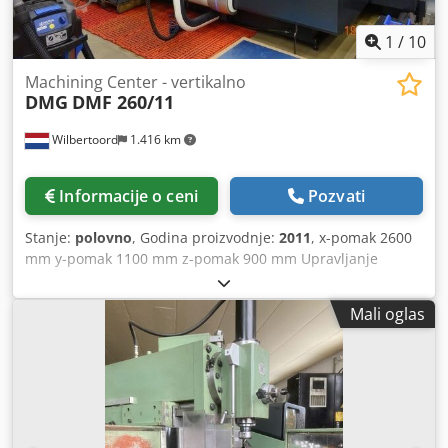
obezbeđen od strane kupca, a rashladna jedinica za
hlađenje vode nije uključena u ponudu. Alati za ekstruder
1
/
10
nisu deo ponude. Dwodpfx Aohx Elfsdhja
Machining Center - vertikalno
DMG
DMF 260/11
Wilbertoord
1.416 km
Informacije o ceni
Pozvati
Stanje:
polovno
, Godina proizvodnje:
2011
, x-pomak 2600
mm y-pomak 1100 mm z-pomak 900 mm Upravljanje
Heidenhain 530 b-os +/- 110° Težina mašine cca. 25050 kg
HSK63 Dwodpfey Sbl Sox Adhsa Magacin za 30 alata 18000
Mali oglas
obrtaja/min