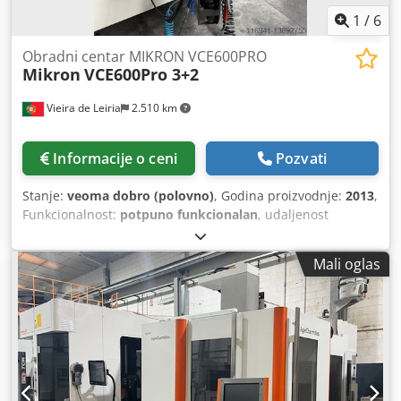
1
/
6
Obradni centar MIKRON VCE600PRO
Mikron
VCE600Pro 3+2
Vieira de Leiria
2.510 km
Informacije o ceni
Pozvati
Stanje:
veoma dobro (polovno)
, Godina proizvodnje:
2013
,
Funkcionalnost:
potpuno funkcionalan
, udaljenost
pomeranja ose X:
600 mm
, Y osa hod:
450 mm
, radni hod
Z-ose:
500 mm
, proizvođač kontrolera:
HEIDENHAIN
,
Mali oglas
model kontrolera:
TNC 530 i
, maksimalna brzina obrtanja:
10.000 o/min
, broj mjesta u izmjenjivaču alata:
24
,
MIKRON VCE600PRO obradni centar sa hodovima na 3+2
osa X 600 Y 450 Z 540 mm, SK40 sa 10.000 o/min i ATC za
24 alata. Odlično stanje. Dwjdpfx Ajqi Ufxsdhsa