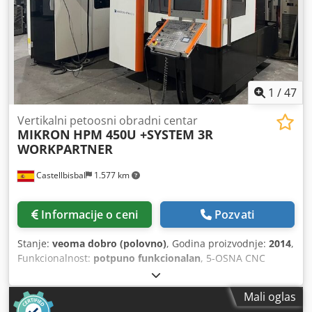
1
/
47
Vertikalni petoosni obradni centar
MIKRON
HPM 450U +SYSTEM 3R
WORKPARTNER
Castellbisbal
1.577 km
Informacije o ceni
Pozvati
Stanje:
veoma dobro (polovno)
, Godina proizvodnje:
2014
,
Funkcionalnost:
potpuno funkcionalan
, 5-OSNA CNC
OBRADNA CENTAR MIKRON HPM 450U + WORKPARTNER
SYSTEM 3R SA 115 POZICIJA, GODINA PROIZVODNJE 2014
Mali oglas
OPREMLJEN HEIDENHAIN TNC 530 ELEKTRONSKI VOLAN