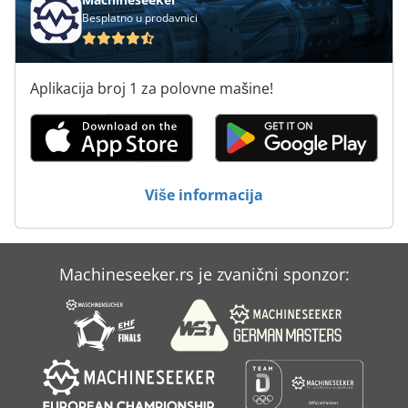
Besplatno u prodavnici
Aplikacija broj 1 za polovne mašine!
Više informacija
Machineseeker.rs je zvanični sponzor: