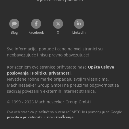
Blog
Facebook
X
LinkedIn
Sve informacije, ponude i cene na ovoj stranici su
neobavezujuće i nisu pravno obavezujuće!
Korišćenjem ove stranice prihvatate naše
Opšte uslove
poslovanja
i
Politiku privatnosti
.
Navedene robne marke pripadaju svojim vlasnicima.
Machineseeker Group GmbH ne preuzima odgovornost za
sadržaj povezanih eksternih internet stranica.
© 1999 - 2026 Machineseeker Group GmbH
Ova veb-stranica je zaštićena putem reCAPTCHA i primenjuju se Google
pravila o privatnosti
i
uslovi korišćenja
.