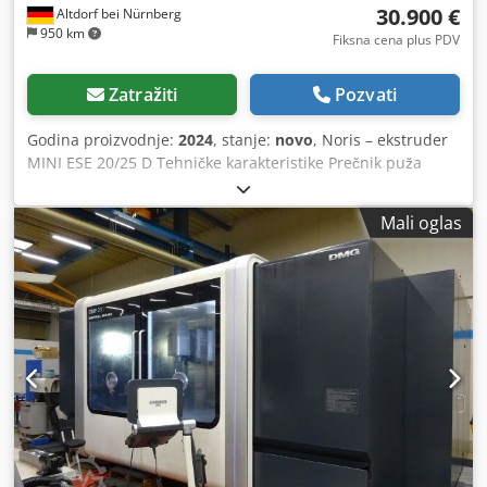
30.900 €
Altdorf bei Nürnberg
950 km
Fiksna cena plus PDV
Zatražiti
Pozvati
Godina proizvodnje:
2024
, stanje:
novo
, Noris – ekstruder
MINI ESE 20/25 D Tehničke karakteristike Prečnik puža
[mm] 20 Dužina puža [L/D] 25 Brzina rotacije puža [min-1]
20-200 min-1 Aksijalni pritisak puža [bar] 300, stalno
Mali oglas
opterećenje 350, maksimalno Pogon: trofazni motor sa
frekventnim pretvaračem Snaga pogona [kW] maks. 2,5
Planetarni reduktor sa integrisanim aksijalnim ležajem
Težina [kg] oko 160 Dimenzije [Dx Šx V] [mm] oko 1050 x
600 x 1590 *) Električni priključci 3 / N / PE Naponski napon
[V] 400 pri 50 Hz Upravljački napon [V] 230 Regulacija
temperature: električni grejači otpornosti, izvedeni od
sljude. Maks. temperatura obrade [°C] 300 Električni
ormarić i upravljačka ploča Elektroinstalacija ekstrudera se
nalazi u postolju mašine. Postolje sadrži sve potrebne
sklopne, upravljačke i indikatorske uređaje. Zona dovodnog
materijala je hlađena vodom, priključak za vodu je