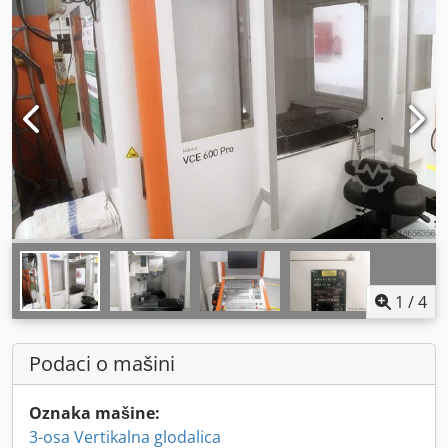
1
/
4
Podaci o mašini
Oznaka mašine:
3-osa Vertikalna glodalica