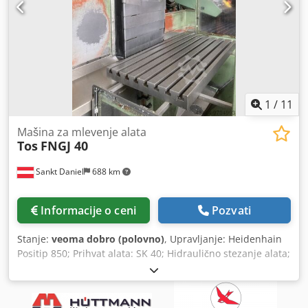
1
/
11
Mašina za mlevenje alata
Tos
FNGJ 40
Sankt Daniel
688 km
Informacije o ceni
Pozvati
Stanje:
veoma dobro (polovno)
, Upravljanje: Heidenhain
Positip 850; Prihvat alata: SK 40; Hidraulično stezanje alata;
Hod pinole: 100 mm; Sto: 800x480 mm; Parcijalni hodovi: x-
600 mm, y-400 mm, z-400 mm; Brzi pomaci; Posmaci: 63-
800 mm/min (18 stepeni); Obrtaji: 63-3150 o/min (18