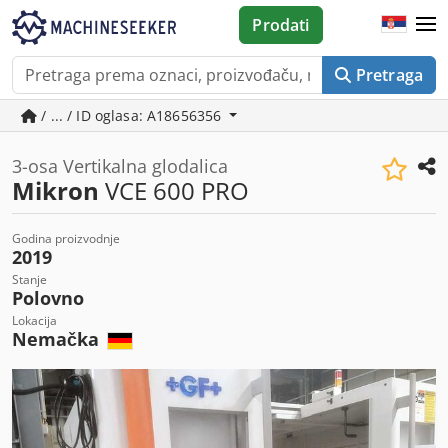
Prodati
Pretraga
/ ... / ID oglasa: A18656356
3-osa Vertikalna glodalica
Mikron
VCE 600 PRO
Godina proizvodnje
2019
Stanje
Polovno
Lokacija
Nemačka