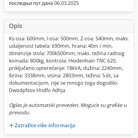
последњи пут дана 06.03.2025
Opis
Ks-osa: 600mm, I-osa: 500mm, Z-osa: 540mm, maks.
udaljenost tabela: 690mm, hrana: 40m / min,
dimenzije stola: 700k500mm, maks. težina radnog
komada: 800kg, kontrola: Heidenhain TNC 620,
priključeno opterećenje: 18kVA, dužina: 2240mm,
širina: 3338mm, visina: 2803mm, težina: 5.6t, sa
dokumentacijom, nije se mnogo toga dogodilo.
Dwodpfxov Hndfo Adhja
Oglas je automatski preveden. Moguće su greške u
prevodu.
Zatražite više informacija