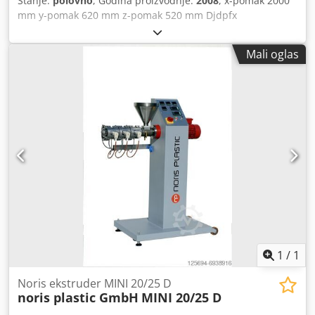
Stanje:
polovno
, Godina proizvodnje:
2008
, x-pomak 2000
proizvodnju? Ili želite da prodate svoju? Za više informacija
mm y-pomak 620 mm z-pomak 520 mm Djdpfx
ili kontakt, posetite našu web stranicu.
Adsulnbkohewa Veličina stola: 2500 x 600 mm Maksimalna
težina obratka: 2000 kg Stezna glava: SK40 Upravljanje:
Mali oglas
HEIDENHAIN Brzina vretena: 30 - 8000 o/min Radni
posmak: 45 m/min Brzi hod: 45 m/min Ukupna potrebna
snaga: 20 kW Težina mašine cca: 10.500 kg Potrebni
prostor cca: 5400 x 3300 x 3000 mm Oprema: - Upravljanje
Heidenhain iTNC 530 - Magazin alata sa 30 mesta -
Transporter strugotine - Sistem filtracije sa visokotlačnim
hlađenjem (IKZ) - Uputstvo za upotrebu Opcionalno (na
zahtev): - Bežični merni taster (Heidenhain) - Sistem za
merenje alata (Heidenhain TT 160)
1
/
1
Noris ekstruder MINI 20/25 D
noris plastic GmbH
MINI 20/25 D