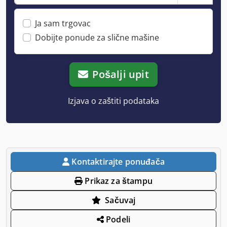
Ja sam trgovac
Dobijte ponude za slične mašine
Pošalji upit
Izjava o zaštiti podataka
Kontaktirajte ponuđača
Prikaz za štampu
Sačuvaj
Podeli