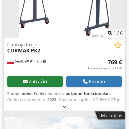
1
/
6
Gantrija Krejn
CORMAK
PK2
769 €
Siedlce
911 km
Fiksna cena plus PDV
Zatražiti
Pozvati
Stanje:
novo
, Funkcionalnost:
potpuno funkcionalan
,
Godina proizvodnje:
2026
, Nadzemna grlica CORMAK 2T je
robusna i pouzdana industrijska mašina, dizajnirana za
intenzivnu upotrebu u proizvodnim halama, radionicama,
Mali oglas
skladištima i drugim industrijskim objektima. Zahvaljujući
svojoj nosivosti do 2000 kg, izdržljivoj konstrukciji i