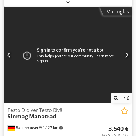
posuda miksera na željenu visinu i istakanje njihovog
sadržaja u levak. Dostupan u dve verzije: Stacionarna:
Mali oglas
namenjena za proizvodne linije i mobilna: pogodna za
transport posuda između uređaja. Potpuna konstrukcija od
nerđajućeg čelika za dugotrajnost i higijenu Dsdpou
Ttrcofx Acfjck Prilagođen dizajn za besprekornu integraciju
u proizvodne linije i stacionarne uređaje.
1
/
6
Testo Didiver Testo Bivši
Sinmag
Manotrad
3.540 €
Babenhausen
1.127 km
EXW VB plus PDV