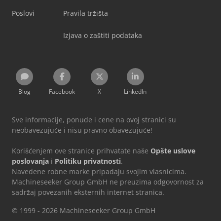
Poslovi
Pravila tržišta
Izjava o zaštiti podataka
Blog
Facebook
X
LinkedIn
Sve informacije, ponude i cene na ovoj stranici su
neobavezujuće i nisu pravno obavezujuće!
Korišćenjem ove stranice prihvatate naše
Opšte uslove
poslovanja
i
Politiku privatnosti
.
Navedene robne marke pripadaju svojim vlasnicima.
Machineseeker Group GmbH ne preuzima odgovornost za
sadržaj povezanih eksternih internet stranica.
© 1999 - 2026 Machineseeker Group GmbH