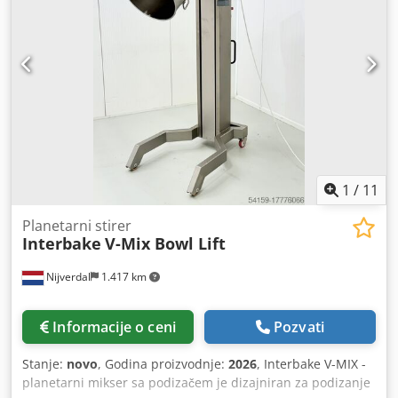
1
/
11
Planetarni stirer
Interbake
V-Mix Bowl Lift
Nijverdal
1.417 km
Informacije o ceni
Pozvati
Stanje:
novo
, Godina proizvodnje:
2026
, Interbake V-MIX -
planetarni mikser sa podizačem je dizajniran za podizanje