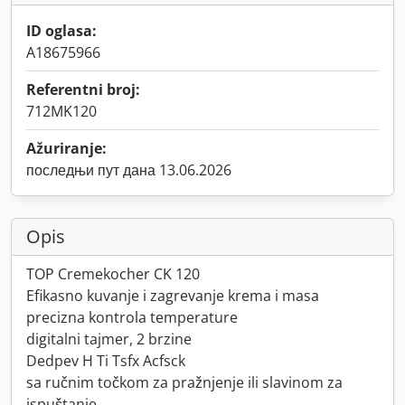
ID oglasa:
A18675966
Referentni broj:
712MK120
Ažuriranje:
последњи пут дана 13.06.2026
Opis
TOP Cremekocher CK 120
Efikasno kuvanje i zagrevanje krema i masa
precizna kontrola temperature
digitalni tajmer, 2 brzine
Dedpev H Ti Tsfx Acfsck
sa ručnim točkom za pražnjenje ili slavinom za
ispuštanje