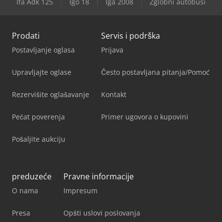
Ifa Adk 125
Igo 18
Iga 2008
Zglobni autobusi
Prodati
Servis i podrška
Postavljanje oglasa
Prijava
Upravljajte oglase
Često postavljana pitanja/Pomoć
Rezervišite oglašavanje
Kontakt
Pečat poverenja
Primer ugovora o kupovini
Pošaljite aukciju
preduzeće
Pravne informacije
O nama
Impresum
Presa
Opšti uslovi poslovanja