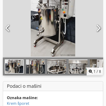
1
/
8
Podaci o mašini
Oznaka mašine:
Krem šporet