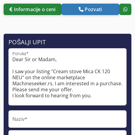
Informacije o ceni
Pozvati
POŠALJI UPIT
Poruka*
Naziv*