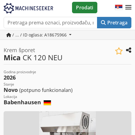
Prodati
Pretraga
/ ... / ID oglasa: A18675966
Krem šporet
Mica
CK 120 NEU
Godina proizvodnje
2026
Stanje
Novo
(potpuno funkcionalan)
Lokacija
Babenhausen