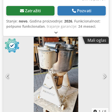
Zatražiti
Pozvati
Stanje:
novo
, Godina proizvodnje:
2026
, Funkcionalnost:
potpuno funkcionalan
, trajanje garancije:
24 meseci
,
ukupna širina:
620 mm
, ukupna dužina:
590 mm
, ukupna
visina:
1.960 mm
, prazna masa vozila:
75 kg
, Novo iz
Mali oglas
prodavnice 24 meseca garancije Prednosti: + ODPORAN
odnos cene i kvaliteta + robusna mašina za deljenje testa
sa 2 čvrsto montirana točka za brz i jednostavan transport
+ izvedba od nerđajućeg čelika + rešetke za sečenje i
probijanje se veoma lako menjaju + rešetke za probijanje:
profilirani noževi od POM plastike, optimalno zatvaranje
testa + omogućava ručno, tradicionalno deljenje i
oblikovanje testa + izvučni nosač za posudu za deljenje
testa + u mašinu može da se ubaci maksimalno 4 rešetke +
štedi prostor, može da se postavi čak i u najmanjoj pekari +
nije potrebno električno priključenje, ne zahteva
održavanje SERIJSKA oprema, uključena u cenu: + 1 rešetka
od nerđajućeg čelika (pogledajte PDF / informacije o
proizvodu) + 1 umetnik od nerđajućeg čelika sa POM
1
/
5