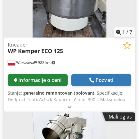
/ 60Hz 3ph Snabdevanje kompresorom vazduha: 6/87 bar /
psi Bučan nivo: na 400 RPM 72dBA; u 1200 RPM 82dBA
Težina: 1050/2310 kg / lb Dimenzije (D k Š k V): 1040 mm k
1050 mm k 2170 mm
1
/
7
Kneader
WP Kemper
ECO 125
Warszawa
922 km
Informacije o ceni
Pozvati
Stanje:
generalno remontovan (polovan)
, Specifikacije:
Dedjtuct Tspfx Acfsck Kapacitet činije: 300 l, Maksimalna
zapremina testa: 200 kg, Broj brzina: 2, Broj motora: 2
(činija/spirala), Broj tajmera: 2 kom, Napajanje: 380V/50Hz,
Mali oglas
Snaga: 6,2 kW, Dimenzije: 850x1400x1480 mm, Težina: 680
kg.