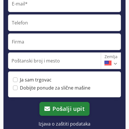
E-mail*
Telefon
Firma
Zemlja
Poštanski broj i mesto
Ja sam trgovac
Dobijte ponude za slične mašine
Pošalji upit
Izjava o zaštiti podataka