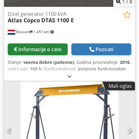
1
/
8
Dizel generator 1100 kVA
Atlas Copco
DTAS 1100 E
Rossum
1.451 km
Informacije o ceni
Pozvati
Stanje:
veoma dobro (polovno)
, Godina proizvodnje:
2016
,
radni sati:
160 h
, Funkcionalnost:
potpuno funkcionalan
,
nazivna snaga (prividna):
1.100 kVA
, Nudimo Atlas-Copco
DTAS 1100 E - 110 kVA agregat u dobrom stanju. Godina
Mali oglas
proizvodnje: 2016 Dsdeyy Dkaopfx Acfjck Radni sati: 160
sati Gorivo: dizel Kapacitet rezervoara: 1000 litara Pogoni
ga MTU motor. Više informacija na zahtev, agregat je
odmah dostupan.