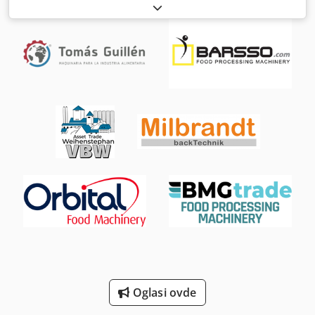
ulazne struje:
trofazni
, ukupna dužina:
1.200 mm
, ukupna
širina:
1.300 mm
, ukupna visina:
2.000 mm
, ukupna
težina:
385 kg
, trajanje garancije:
12 meseci
, maksimalna
visina proizvoda:
2.000 mm
, širina proizvoda (min.):
1.300
mm
, ulazni napon:
400 V
, ulazna frekvencija:
50 Hz
, DGUV
sertifikovan do:
07/2027
, NOVO NOVO Kotao za krem CK
200 NOVO NOVO Efikasan rad pri kuvanju i zagrevanju
krema i masa precizna kontrola temperature do max.
150°C 2 nivoa snage digitalni tajmer Zapremina kotla 200
litara Kapacitet: 22 min – 160 max. litara Izrada od
nerđajućeg čelika Ručka za nagibanje Grejanje termo-
uljem Mašina je pokretna sa fiksatorom samo kod nas
DGUV V3 provereno sa slavinom za ispuštanje Priključak
400V, 18 kW, 32A-CEE utikač Dcodsv H Tkdspfx Acfjk
Dimenzije 1300 x 1200 x 2000 mm, ŠxDxV NOVA mašina &
SAB proverena sa garancijom + servis rezervnih delova
Opcije: Leasing & iznajmljivanje Touch panel LCD jače
grejanje ugovor o održavanju servis paket + obuka &
puštanje u rad Imamo veliki izbor pekarskih mašina na
lageru!
Oglasi ovde