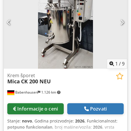
prostora:
1.420 mm
, Poluautomatska mašina za sečenje
kolača Krumbein model: KSSM-V1.4D Memorija programa
za 60 proizvoda za plehove do maks. 800 x 600 mm
Stacionarna mašina izrađena od nerđajućeg čelika
Priključak za vodu za čišćenje noža Dimenzije: 1420 x 1500
x 1700 mm, ŠxDxV Priključak 400V, 16A-CEE utikač
Dodpfxswmwk To Acfsck Polovna mašina, kao NOVA sa
garancijom Opcije: Ugovor o održavanju Dostava Servis
paket Obuka i puštanje u rad Posetite naš veliki lager
pekarskih mašina!
1
/
9
Krem šporet
Mica
CK 200 NEU
Babenhausen
1.126 km
Informacije o ceni
Pozvati
Stanje:
novo
, Godina proizvodnje:
2026
, Funkcionalnost:
potpuno funkcionalan
, broj mašine/vozila:
2026
, vrsta