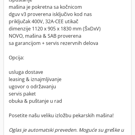
mašina je pokretna sa kočnicom
dguv v3 proverena isključivo kod nas
priključak 400V, 32A-CEE utikač
dimenzije 1120 x 905 x 1830 mm (ŠxDxV)
NOVO, mašina & SAB proverena
sa garancijom + servis rezervnih delova
Opcija:
usluga dostave
leasing & iznajmljivanje
ugovor o održavanju
servis paket
obuka & puštanje u rad
Posetite našu veliku izložbu pekarskih mašina!
Oglas je automatski preveden. Moguće su greške u