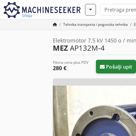
Srbija
Tehnika transporta i pogonska tehnika
E
Elektromotor 7,5 kV 1450 o / mi
MEZ
AP132M-4
Fiksna cena plus PDV
Pošalji upit
280 €