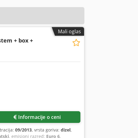
Mali oglas
stem + box +
Informacije o ceni
tracija:
09/2013
, vrsta goriva:
dizel
,
tski
, emisioni razred:
Euro 6
,