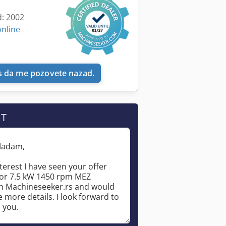
d: 2002
online
 da me pozovete nazad.
IT