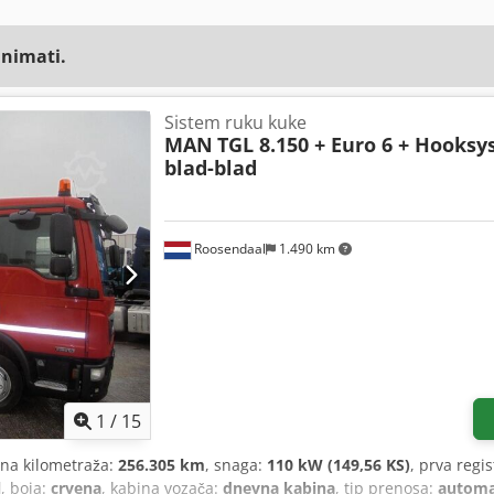
animati.
Sistem ruku kuke
MAN
TGL 8.150 + Euro 6 + Hooksy
blad-blad
Roosendaal
1.490 km
1
/
15
ena kilometraža:
256.305 km
, snaga:
110 kW (149,56 KS)
, prva regis
l
, boja:
crvena
, kabina vozača:
dnevna kabina
, tip prenosa:
automa