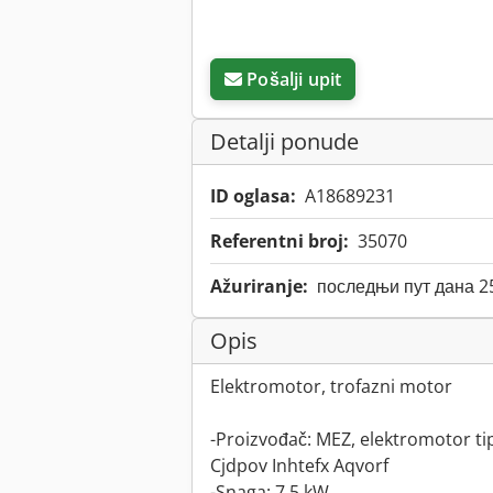
Pošalji upit
Detalji ponude
ID oglasa:
A18689231
Referentni broj:
35070
Ažuriranje:
последњи пут дана 2
Opis
Elektromotor, trofazni motor
-Proizvođač: MEZ, elektromotor t
Cjdpov Inhtefx Aqvorf
-Snaga: 7,5 kW