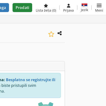
aga
Prodati
Jezik
Lista želja
(0)
Prijava
Meni
na:
Besplatno se registrujte ili
 biste pristupili svim
ma.