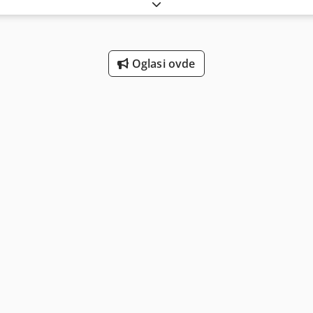
 mogućnosti, razmotrite HP 580 MFG COLOR koji nudimo na prodaju. K
 • Debljina sloja: 80 mikrometara • Rezolucija glave: 1200 dpi • Br
e u punoj boji) • Izlaz boje: puna CMYK paleta sa kontrolom na nivo
ftver: HP SmartStream 3D Build Manager • Podržani formati datotek
, 50/60 Hz Crjdpfx Aeyirxcoqvof • Tipična potrošnja energije: cca 4
Oglasi ovde