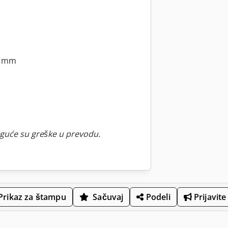
00 mm
guće su greške u prevodu.
Prikaz za štampu
Sačuvaj
Podeli
Prijavite