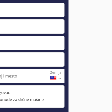
Zemlja
oj i mesto
rgovac
ponude za slične mašine