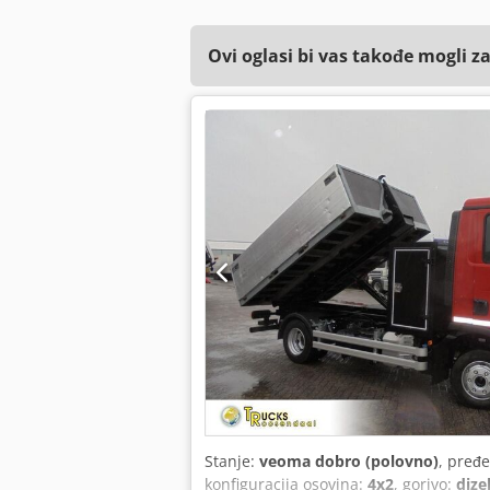
Ovi oglasi bi vas takođe mogli z
Stanje:
veoma dobro (polovno)
, pređ
konfiguracija osovina:
4x2
, gorivo:
dize