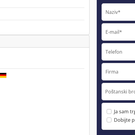
Naziv*
E-mail*
Telefon
Firma
Poštanski br
Ja sam t
Dobijte 