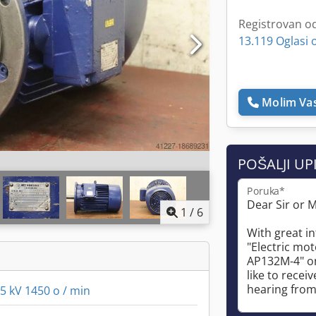
Registrovan o
13.119 Oglasi 
Molim Vas
POŠALJI UP
Poruka*
1
/
6
5 kV 1450 o / min