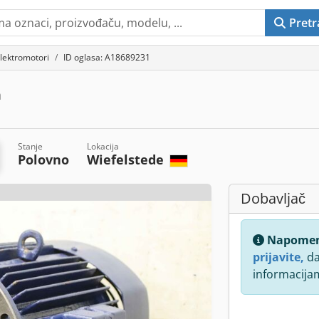
Pretr
lektromotori
ID oglasa: A18689231
n
Stanje
Lokacija
Polovno
Wiefelstede
Dobavljač
Napome
prijavite,
da
informacija