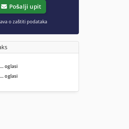
Pošalji upit
java o zaštiti podataka
aks
.. oglasi
.. oglasi