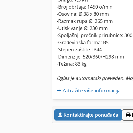
-Broj obrtaja: 1450 o/min
-Osovina: Ø 38 x 80 mm
-Razmak rupa Ø: 265 mm
-Utiskivanje Ø: 230 mm
-Spoljašnji prečnik prirubnice: 3
-Građevinska forma: B5
-Stepen zaštite: IP44
-Dimenzije: 520/360/H298 mm
-Težina: 83 kg
Oglas je automatski preveden. Mo
Zatražite više informacija
Kontaktirajte ponuđača