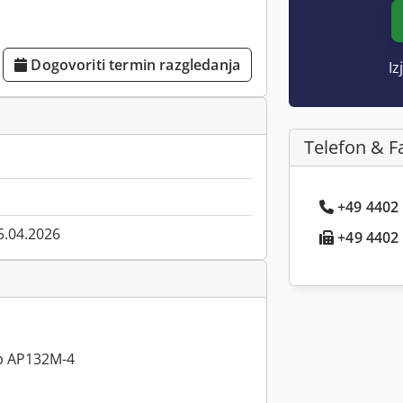
Dogovoriti termin razgledanja
Iz
Telefon & F
+49 4402 .
5.04.2026
+49 4402 .
ip AP132M-4