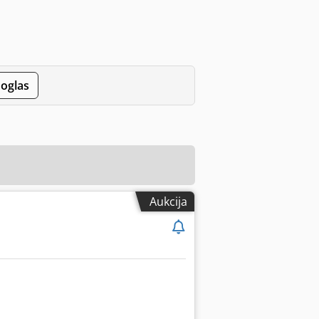
 oglas
Aukcija