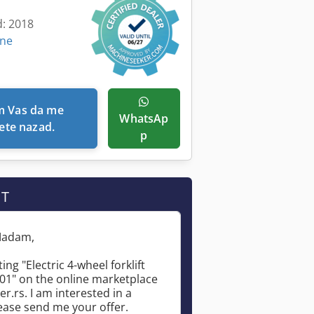
d: 2018
ine
WhatsAp
ete nazad.
p
IT