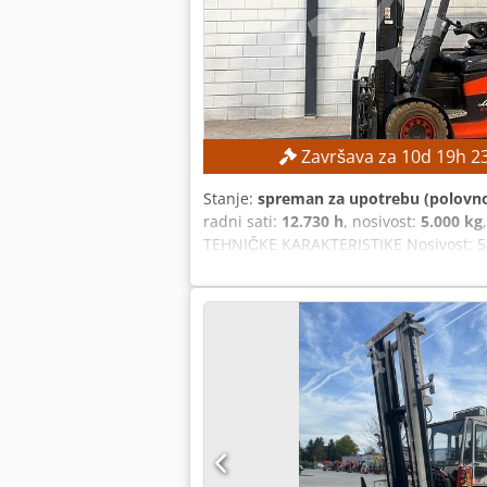
Završava za
10
d
19
h
2
Stanje:
spreman za upotrebu (polovn
radni sati:
12.730 h
, nosivost:
5.000 kg
TEHNIČKE KARAKTERISTIKE Nosivost: 5.0
KARAKTERISTIKE MAŠINE Tip jarbola: Dup
80 V Dcsdpfx Amozrmlueajk Dimenzije i 
točkova: 4 Radni sati: 12.730 h OPREM