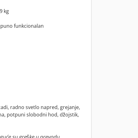
99 kg
tpuno funkcionalan
ozadi, radno svetlo napred, grejanje,
na, potpuni slobodni hod, džojstik,
guće su greške u prevodu.