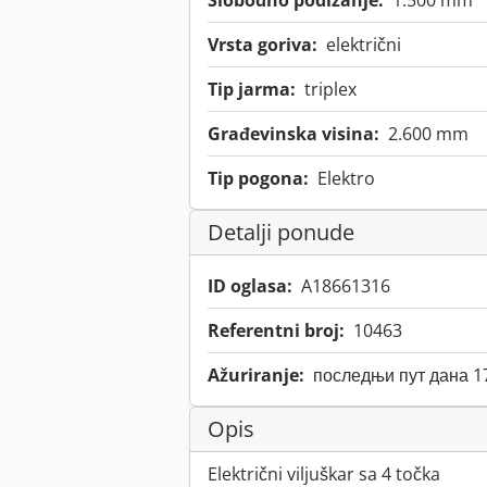
Slobodno podizanje:
1.500 mm
Vrsta goriva:
električni
Tip jarma:
triplex
Građevinska visina:
2.600 mm
Tip pogona:
Elektro
Detalji ponude
ID oglasa:
A18661316
Referentni broj:
10463
Ažuriranje:
последњи пут дана 1
Opis
Električni viljuškar sa 4 točka