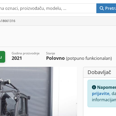
Pretr
 A18661316
Godina proizvodnje
Stanje
u
2021
Polovno
(potpuno funkcionalan)
Dobavljač
Napome
prijavite,
da
informacija