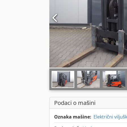
Podaci o mašini
Oznaka mašine:
Električni viljuš