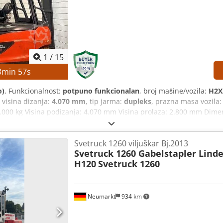
1
/
15
3
min
56
s
o)
, Funkcionalnost:
potpuno funkcionalan
, broj mašine/vozila:
H2X
, visina dizanja:
4.070 mm
, tip jarma:
dupleks
, prazna masa vozila
00 kg Visina podizanja: 4.070 mm Visina prolaza: 2.800 mm Dimen
leks Tip baterije: 6PzS930 Godina proizvodnje baterije: 2023 Kapa
težina Dimenzije za transport (D × Š × V): 3.000 × 1.450 × 2.800 m
Svetruck 1260 viljuškar Bj.2013
A Bočno pomeranje Četvorostruki rasipač viljuške Gume koje ne ost
Svetruck 1260 Gabelstapler Lind
H120
Svetruck 1260
Neumarkt
934 km