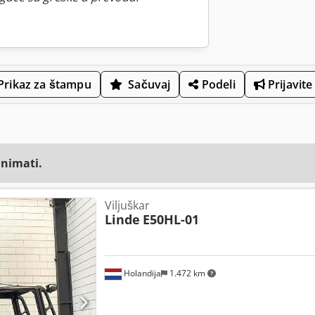
Prikaz za štampu
Sačuvaj
Podeli
Prijavite
animati.
Viljuškar
Linde
E50HL-01
Holandija
1.472 km