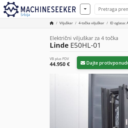
Srbija
Viljuškar
4-točka viljuškar
ID oglasa:
Električni viljuškar za 4 točka
Linde
E50HL-01
VB plus PDV
Dajte protivponud
44.950 €