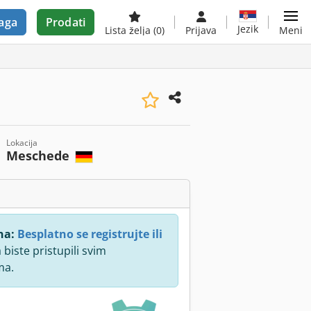
aga
Prodati
Jezik
Lista želja
(0)
Prijava
Meni
Lokacija
Meschede
na:
Besplatno se registrujte ili
 biste pristupili svim
ma.