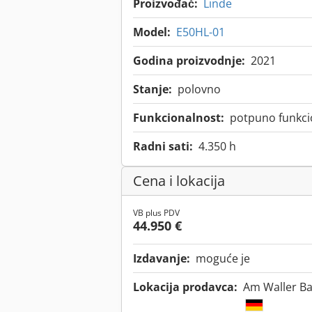
Proizvođač:
Linde
Model:
E50HL-01
Godina proizvodnje:
2021
Stanje:
polovno
Funkcionalnost:
potpuno funkci
Radni sati:
4.350 h
Cena i lokacija
VB plus PDV
44.950 €
Izdavanje:
moguće je
Lokacija prodavca:
Am Waller B