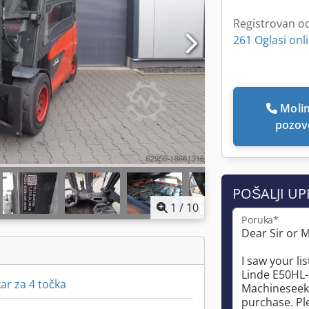
Registrovan o
261 Oglasi onl
Molim Vas da me
pozov
POŠALJI UP
1
/
10
Poruka*
kar za 4 točka