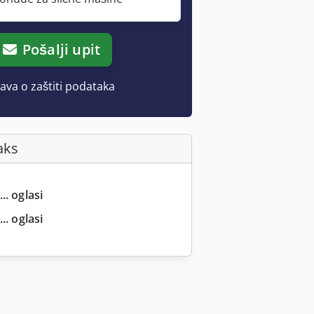
Pošalji upit
java o zaštiti podataka
aks
.. oglasi
.. oglasi