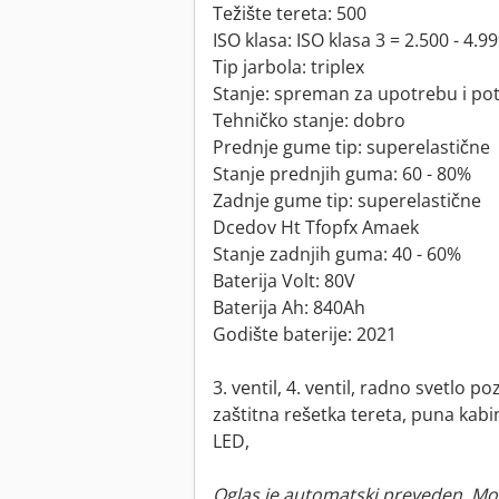
Težište tereta: 500
ISO klasa: ISO klasa 3 = 2.500 - 4.9
Tip jarbola: triplex
Stanje: spreman za upotrebu i po
Tehničko stanje: dobro
Prednje gume tip: superelastične
Stanje prednjih guma: 60 - 80%
Zadnje gume tip: superelastične
Dcedov Ht Tfopfx Amaek
Stanje zadnjih guma: 40 - 60%
Baterija Volt: 80V
Baterija Ah: 840Ah
Godište baterije: 2021
3. ventil, 4. ventil, radno svetlo p
zaštitna rešetka tereta, puna kabi
LED,
Oglas je automatski preveden. Mo