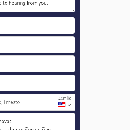
Zemlja
oj i mesto
rgovac
ponude za slične mašine