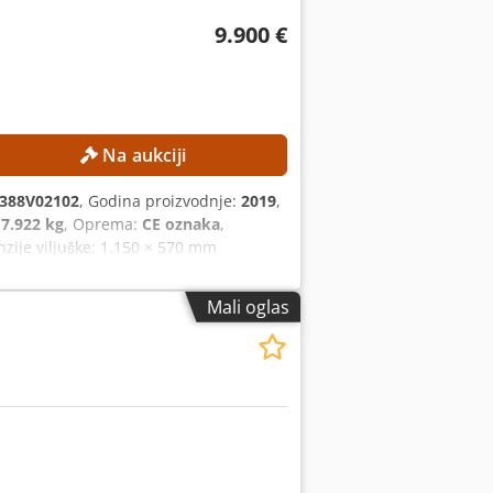
9.900 €
Na aukciji
388V02102
, Godina proizvodnje:
2019
,
:
7.922 kg
, Oprema:
CE oznaka
,
zije viljuške: 1.150 × 570 mm
citet baterije: 930 Ah Napon baterije:
m Sopstvena težina: 7.922 kg Broj
Mali oglas
avljaju tragove Radna svetla CE oznaka
e