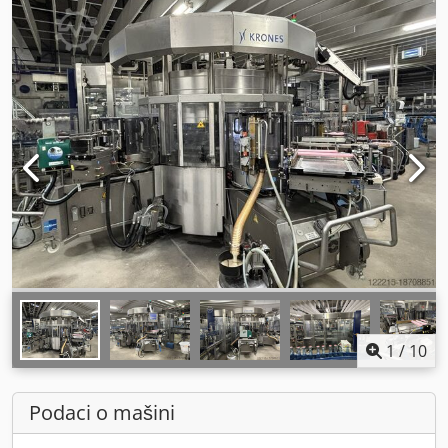
1
/
10
Podaci o mašini