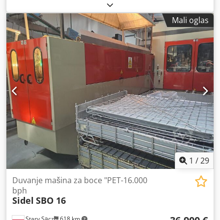
Dorf Tip: SBO 4 S1 Godina proizvodnje 1992 Kapacitet:
4.000 za boce od 1,5 L / 2 L Instalirana snaga: 150 kV
Mali oglas
Uključuje 1,5 L kalupe Preforma hranilica Tehničko stanje:
polovna mašina, počinje, program u ispravnom stanju
1
/
29
Duvanje mašina za boce "PET-16.000
bph
Sidel
SBO 16
Stary Sącz
618 km