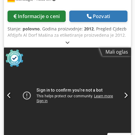
Informacije o ceni
Pozvati
Stanje:
polovno
, Godina proizvodnje:
2012
, Pregled Cjdezb
Afdjpfx Al Dorf Mašina za etiketiranje proizvedena je 2012.
godine od strane nemačkog proizvođača Krones. Mašina je
redovno održavana od strane originalnog proizvođača i
Mali oglas
biće u radu do početka 2027. godine. Budući da kompanija
za mineralnu vodu, koja prodaje mašinu, dobija potpuno
novu punionicu, prodaju se korišćene mašine postojeće
linije, koje su još uvek u dobrom stanju. Sa dve etiketirne
stanice, mašina može da lepi etikete na prednju, zadnju i
vratnu stranu flaša. U kompletu se nalazi štampač za
datum, koji je već instaliran na mašini. Tehnički detalji -
Kapacitet: 20.000 flaša na sat - Formati: 0,25 l Vichy, 0,5 l,
0,7 l i 0,75 l GDB i Schlegl - Prečnik radne kružnice: 600 mm
- Bez servo pogona ploča - Ulazni i izlazni pravac pod
uglom od 90° - Smer rotacije: suprotno od kazaljke na satu
- 36.000 radnih sati - Pumpe za lepak uključene u isporuku
- Smer rotacije: suprotno od kazaljke na satu