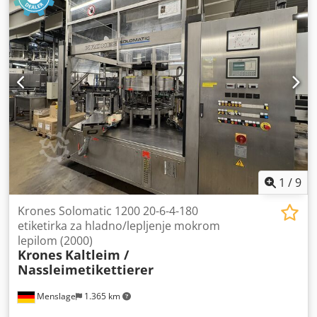
1
/
9
Krones Solomatic 1200 20-6-4-180
etiketirka za hladno/lepljenje mokrom
lepilom (2000)
Krones
Kaltleim /
Nassleimetikettierer
Menslage
1.365 km