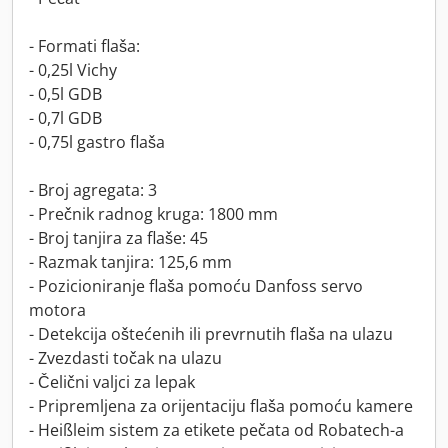
- Formati flaša:
- 0,25l Vichy
- 0,5l GDB
- 0,7l GDB
- 0,75l gastro flaša
- Broj agregata: 3
- Prečnik radnog kruga: 1800 mm
- Broj tanjira za flaše: 45
- Razmak tanjira: 125,6 mm
- Pozicioniranje flaša pomoću Danfoss servo
motora
- Detekcija oštećenih ili prevrnutih flaša na ulazu
- Zvezdasti točak na ulazu
- Čelični valjci za lepak
- Pripremljena za orijentaciju flaša pomoću kamere
- Heißleim sistem za etikete pečata od Robatech-a