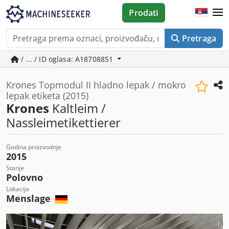
Prodati
Pretraga
/ ... / ID oglasa: A18708851
Krones Topmodul II hladno lepak / mokro
lepak etiketa (2015)
Krones
Kaltleim /
Nassleimetikettierer
Godina proizvodnje
2015
Stanje
Polovno
Lokacija
Menslage