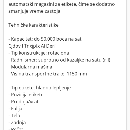
automatski magazini za etikete, čime se dodatno
smanjuje vreme zastoja.
Tehničke karakteristike
- Kapacitet: do 50.000 boca na sat
Cjdov I Tnxjpfx Al Derf
- Tip konstrukcije: rotaciona
- Radni smer: suprotno od kazaljke na satu (r-l)
- Modularna mašina
- Visina transportne trake: 1150 mm
- Tip etikete: hladno lepljenje
- Pozicija etikete:
- Prednja/vrat
- Folija
- Telo
- Zadnja
- Pečat