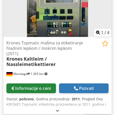
1
/
4
Krones Topmatic mašina za etiketiranje
hladnim lepkom / mokrim lepkom
(2011)
Krones
Kaltleim /
Nassleimetikettierer
Menslage
1.365 km
Informacije o ceni
Pozvati
Stanje:
polovno
, Godina proizvodnje:
2011
, Pregled Ova
KRONES Topmatic etiketirka proizvedena je 2011. godine i
prethodno je korišćena u proizvodnoj liniji za povratnu