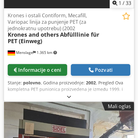
1
/
33
Krones i ostali Contiform, Mecafill,
Variopac linija za punjenje PET (za
jednokratnu upotrebu) (2002
Krones and others
Abfülllinie für
PET (Einweg)
Menslage
1.365 km
Informacije o ceni
Pozvati
Stanje:
polovno
, Godina proizvodnje:
2002
, Pregled Ova
kompletna PET punionica proizvedena je između 1999. i
2007. godine od strane kompanije Krones (Nemačka) i
drugih evropskih dobavljača. Trenutno je još uvek u
Mali oglas
pogonu i koristi se za punjenje gazirane vode i limunada u
PET flaše zapremine 1,5 litara. Postrojenje ima proizvodni
kapacitet do 16.000 flaša na sat. Redovno je održavana i
nalazi se u dobrom stanju. Dostupnost: kraj avgusta 2025.
Tehnički podaci - Kapacitet: do 16.000 flaša na sat