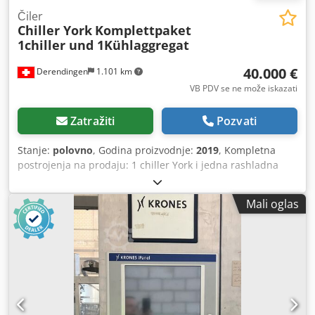
Čiler
Chiller York
Komplettpaket
1chiller und 1Kühlaggregat
40.000 €
Derendingen
1.101 km
VB PDV se ne može iskazati
Zatražiti
Pozvati
Stanje:
polovno
, Godina proizvodnje:
2019
, Kompletna
postrojenja na prodaju: 1 chiller York i jedna rashladna
jedinica Jäggi. Credpfxev Npgmo Al Djf
Mali oglas