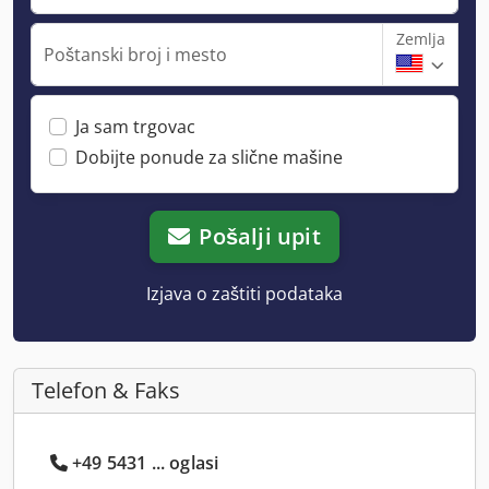
Zemlja
Poštanski broj i mesto
Ja sam trgovac
Dobijte ponude za slične mašine
Pošalji upit
Izjava o zaštiti podataka
Telefon & Faks
+49 5431 ... oglasi