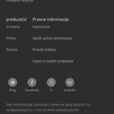
Pošaljite aukciju
preduzeće
Pravne informacije
O nama
Impresum
Presa
Opšti uslovi poslovanja
Poslovi
Pravila tržišta
Izjava o zaštiti podataka
Blog
Facebook
X
LinkedIn
Sve informacije, ponude i cene na ovoj stranici su
neobavezujuće i nisu pravno obavezujuće!