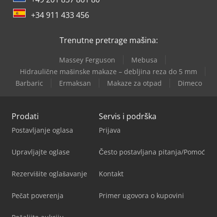
+34 911 433 456
Trenutne pretrage mašina:
Massey Ferguson
Mebusa
Hidraulične mašinske makaze – debljina reza do 5 mm
Barbaric
Ermaksan
Makaze za otpad
Dimeco
Prodati
Servis i podrška
Postavljanje oglasa
Prijava
Upravljajte oglase
Često postavljana pitanja/Pomoć
Rezervišite oglašavanje
Kontakt
Pečat poverenja
Primer ugovora o kupovini