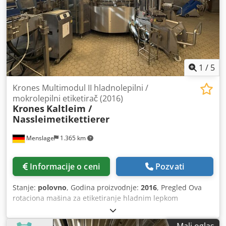
1
/
5
Krones Multimodul II hladnolepilni /
mokrolepilni etiketirač (2016)
Krones
Kaltleim /
Nassleimetikettierer
Menslage
1.365 km
Informacije o ceni
Pozvati
Stanje:
polovno
, Godina proizvodnje:
2016
, Pregled Ova
rotaciona mašina za etiketiranje hladnim lepkom
proizvedena je 2016. godine od strane nemačke kompanije
KRONES. Mašina je namenjena za visokobrzinske linije za
Mali oglas