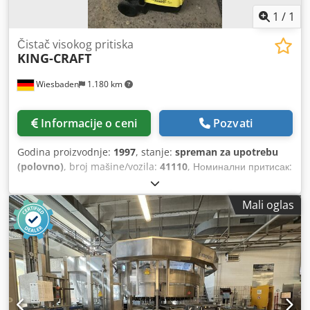
1
/
1
Čistač visokog pritiska
KING-CRAFT
Wiesbaden
1.180 km
Informacije o ceni
Pozvati
Godina proizvodnje:
1997
, stanje:
spreman za upotrebu
(polovno)
, broj mašine/vozila:
41110
, Номинални притисак:
110 бара при постојећој количини испоруке: 6 л / мин
Максимални улазни притисак: 12 бара Електр. Прикључак:
Mali oglas
230 В, 1.5 Crodpfxod D U T Ro Al Dsf