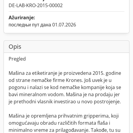
DE-LAB-KRO-2015-00002
Ažuriranje:
последњи пут дана 01.07.2026
Opis
Pregled
Mašina za etiketiranje je proizvedena 2015. godine
od strane nemačke firme Krones. Još uvek je u
pogonu i nalazi se kod nemačke kompanije koja se
bavi mineralnom vodom. Mašina je na prodaju jer
je prethodni vlasnik investirao u novo postrojenje.
Mašina je opremljena prihvatnim gripperima, koji
omogućavaju obradu različitih formata flaša i
minimalno vreme za prilagođavanje. Takođe, tu su