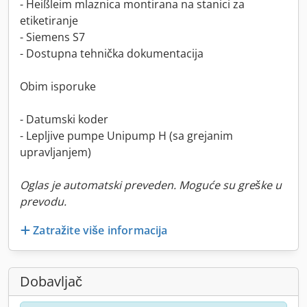
- Heißleim mlaznica montirana na stanici za
etiketiranje
- Siemens S7
- Dostupna tehnička dokumentacija
Obim isporuke
- Datumski koder
- Lepljive pumpe Unipump H (sa grejanim
upravljanjem)
Oglas je automatski preveden. Moguće su greške u
prevodu.
Zatražite više informacija
Dobavljač