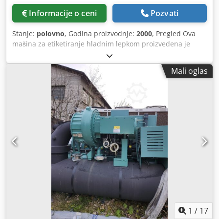
Informacije o ceni
Pozvati
Stanje:
polovno
, Godina proizvodnje:
2000
, Pregled Ova
mašina za etiketiranje hladnim lepkom proizvedena je
2000. godine od strane kompanije Krones. Mašina je
namenjena za nanošenje etiketa sa hladnim lepkom na
Mali oglas
boce. Opremljena je sa tri etiketir agaregata (prednja,
zadnja i etiketa za vrat/zaptivanje) i koristi rotacioni sto sa
20 glava, što je čini pogodnom za proizvodne linije pića sa
srednjom brzinom rada. Postrojenje poseduje integrisani
Krones Checkmat inspekcioni sistem za kontrolu kvaliteta i
prilagođeno je za 11 formata boca (0,5 – 1,0 l). Održavanje
je vršeno prema potrebi. Csdsy Azv Sspfx Al Djrf Tehnički
podaci - Kapacitet: do približno 15.000 boca na sat -
Formati: 0,5 l – 1,0 l, 11 formata - Upotreba: etiketiranje
boca hladnim lepkom - Konfiguracija: rotacioni sto sa 20
glava, 3 etiketir agregata - Pozicije etiketa: prednja, zadnja,
vratna/poklopna etiketa - Oprema: standardna kontrola
kompanije Krones - Uključeno: 3 pumpe za lepak za sistem
hladnog lepka, inspekcioni sistem (Krones Checkmat),
1
/
17
formatne delove, dokumentaciju