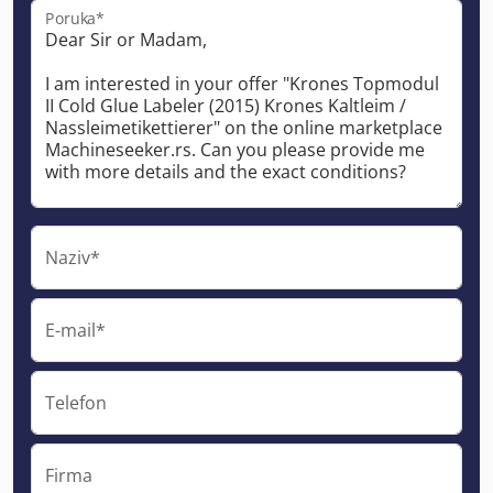
Poruka*
Naziv*
E-mail*
Telefon
Firma