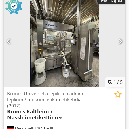
flaširanje pića i opremljena je sa tri agregata za
etiketiranje hladnim lepkom: za prednju, zadnju i vratnu
etiketu. Mašina je polovna i još uvek je u funkcionalnom
stanju. Tehnički podaci - Kapacitet: oko 33.000 flaša na sat
- Formati: - 0,75 GDB DN2 - 0,5 l dugovrata pivska flaša -
0,33 l Longneck - 0,25 l pojedinačna flaša - Primena:
Etiketiranje flaša za piće hladnim lepkom - Konfiguracija:
2.400-40-188.5, 3 agregata za etiketiranje hladnim lepkom
Cjdpfezhaadjx Al Dsrf - Pozicije etiketa: prednja, zadnja,
vrat - Integrisani sistemi: Domino sistem za kodiranje,
Krones Checkmat 731 inspekcioni sistem, Plasmatreat za
etikete za zaptivanje
1
/
5
Krones Universella lepilica hladnim
lepkom / mokrim lepkometiketirka
(2012)
Krones
Kaltleim /
Nassleimetikettierer
Menslage
1.365 km