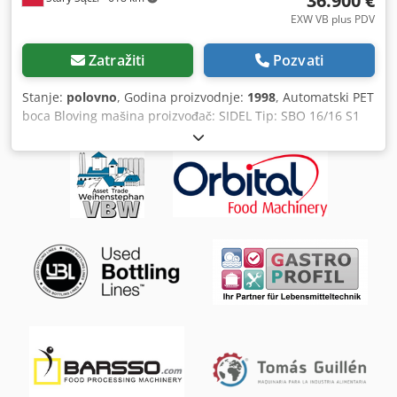
36.900 €
EXW VB plus PDV
Zatražiti
Pozvati
Stanje:
polovno
, Godina proizvodnje:
1998
, Automatski PET
boca Bloving mašina proizvođač: SIDEL Tip: SBO 16/16 S1
Godina proizvodnje 1998 Kapacitet: 16.000 za boce od 1,5 L
i do 19.000 bph za boce od 0,5 L Instalirana snaga: 347 kV
Uključuje 1,5 L kalupe Preforma hranilica Čiler čiler
Credpfx Asutni Rel Dof Tehničko stanje: mašina se koristi,
funkcionalna do demontaže. Mašina je trenutno
demontirana, sastavljena u elemente i pripremljena za
transport. Kompletna i originalna tehnička dokumentacija.