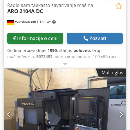
Radio sam taиkasto zavarivanje mašina
ARO
2104A DC
Wiesbaden
1.180 km
Informacije o ceni
Pozvati
Godina proizvodnje:
1990
, stanje:
polovno
, broj
mašine/vozila:
9072492
, називни капацитет: 100 кВА грло:
500 мм свећица ваздушни отвор: 330 - 500 мм електрични
прикључак: 400 В кВ потребан простор: 700 к 1420 к 2000
Mali oglas
мм тежина: 750 кг Djdpfsz H Dyox Accjwa