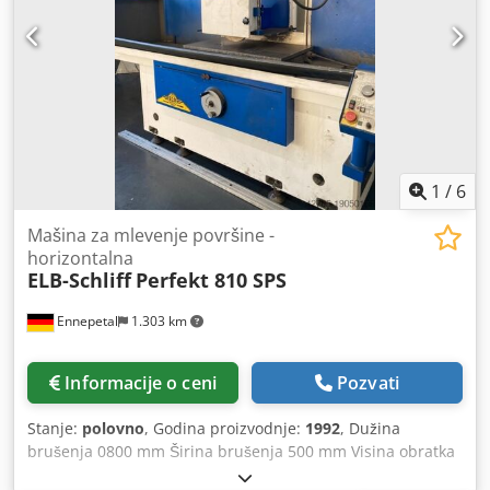
подешавањем исправљајућих ваљка путем ручни точкови,
аутоматска контрола окретне руке, врло добро стање
Djdpfscxxx Rox Accewa
1
/
6
Mašina za mlevenje površine -
horizontalna
ELB-Schliff
Perfekt 810 SPS
Ennepetal
1.303 km
Informacije o ceni
Pozvati
Stanje:
polovno
, Godina proizvodnje:
1992
, Dužina
brušenja 0800 mm Širina brušenja 500 mm Visina obratka
400 mm Veličina stola 800 x 400 mm Brzina stola 1 - 25