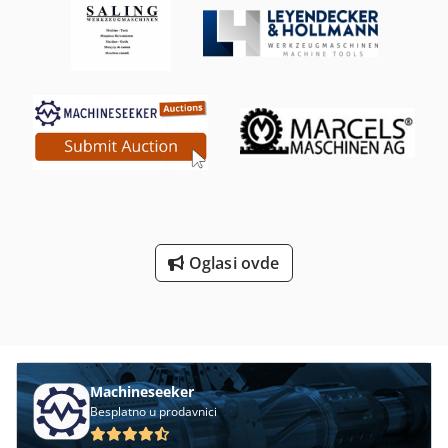
Stalak za alat Capto: 1x Djdpfx Asywllyjccswa - Indexabilna
burgija: 1x Ø37 + 1x Ø19,5
Oglasi ovde
Machineseeker
Besplatno u prodavnici