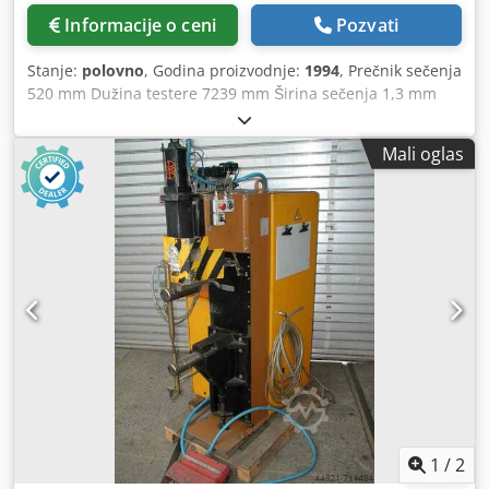
Informacije o ceni
Pozvati
Stanje:
polovno
, Godina proizvodnje:
1994
, Prečnik sečenja
520 mm Dužina testere 7239 mm Širina sečenja 1,3 mm
Kontrola POSIMOD Kvadratna površina sečenja 520 k 520
mm Dužina hrane 500 mm Dužina hrane više 4500 mm
Mali oglas
Najmanja dužina sekcije 6 mm Dužina ostatka min./maks.
10 / 100 mm Brzina sečenja 20 - 130 m / min Dimenzije
lista testere 7239 k 50 k 1,3 mm Motor testere 5,5 kV
Ukupna potreba za snagom 10.0 kV Težina mašine oko 3,8 t
Dimenzije mašine D k Š k V 3,42 k 2,30 k 2,40 m - 2-stub
vođen - Dodpfx Aswm Rm Ieccswa Dodatna oprema: Feed
valjak transporter 2500 mm, čip transporter, rashladne
tečnosti uređaj
1
/
2