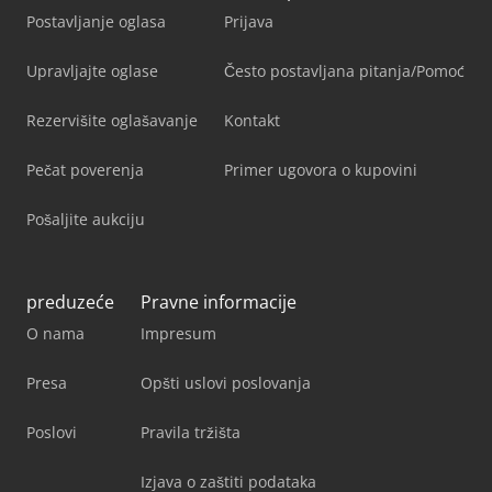
Postavljanje oglasa
Prijava
Upravljajte oglase
Često postavljana pitanja/Pomoć
Rezervišite oglašavanje
Kontakt
Pečat poverenja
Primer ugovora o kupovini
Pošaljite aukciju
preduzeće
Pravne informacije
O nama
Impresum
Presa
Opšti uslovi poslovanja
Poslovi
Pravila tržišta
Izjava o zaštiti podataka