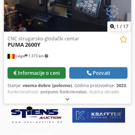
1
/
17
CNC strugarsko-glodački centar
PUMA
2600Y
Liège
1.373 km
Informacije o ceni
Pozvati
Stanje:
veoma dobro (polovno)
, Godina proizvodnje:
2023
,
Funkcionalnost:
potpuno funkcionalan
, dužina obrade:
760 mm
, prečnik obrade:
376 mm
, snaga motora vretena:
22 W
, brzina vretena (maks.):
4.000 o/min
, ukupna težina:
6.100 kg
, Mašina PUMA 2600Y Datum instalacije: 02/2023
Dodatna oprema: - Pravi držač Capto C3: 2x - Držač Capto
C3 pod uglom 90°: 1x - ER20 stezna glava Capto: 10x - ER32
stezna glava Capto: 4x - Weldon držač Ø20 Capto: 1x -