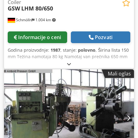
Coiler
GSW
LHM 80/650
Schmölln
1.004 km
Informacije o ceni
Pozvati
Godina proizvodnje:
1987
, stanje:
polovno
, Širina lista 150
mm Težina namotaja 80 kg Namotaj van prečnika 650 mm
Mandrel visina 1000 mm Raspon širenja 230 - 445 mm
Dedpfx Acefn Aqlscjwa Ukupan zahtev za napajanje kW
Mali oglas
Mašinska težina oko t Space requirement approx. m
motorizovana rolna