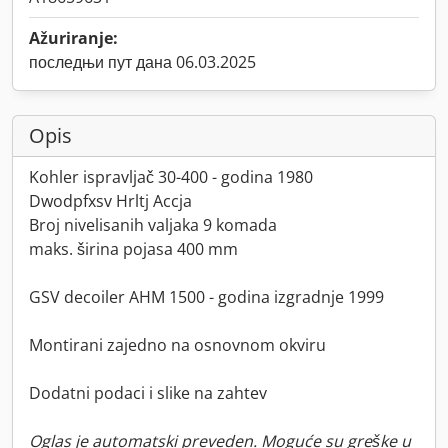
Ažuriranje:
последњи пут дана 06.03.2025
Opis
Kohler ispravljač 30-400 - godina 1980
Dwodpfxsv Hrltj Accja
Broj nivelisanih valjaka 9 komada
maks. širina pojasa 400 mm
GSV decoiler AHM 1500 - godina izgradnje 1999
Montirani zajedno na osnovnom okviru
Dodatni podaci i slike na zahtev
Oglas je automatski preveden. Moguće su greške u