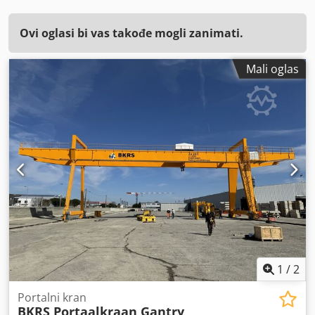
Ovi oglasi bi vas takođe mogli zanimati.
Mali oglas
1
/
2
Portalni kran
BKRS Portaalkraan Gantry