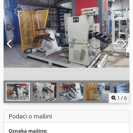
1
/
6
Podaci o mašini
Oznaka mašine: