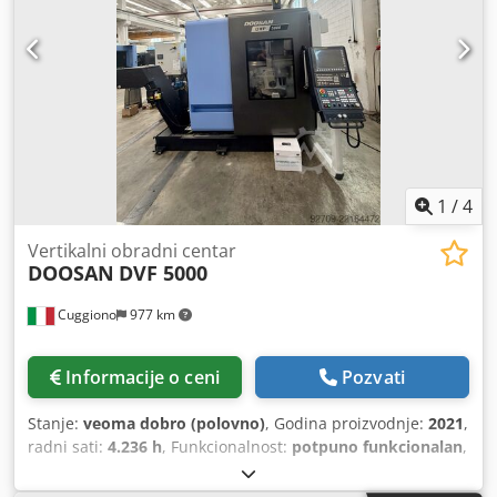
1
/
4
Vertikalni obradni centar
DOOSAN
DVF 5000
Cuggiono
977 km
Informacije o ceni
Pozvati
Stanje:
veoma dobro (polovno)
, Godina proizvodnje:
2021
,
radni sati:
4.236 h
, Funkcionalnost:
potpuno funkcionalan
,
udaljenost pomeranja ose X:
625 mm
, Y osa hod:
450 mm
,
radni hod Z-ose:
400 mm
, brzi hod po X-osi:
40 m/min
,