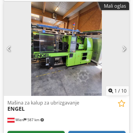
m/min Dwsdpfswgnz Ajx Accja Automatski poprečni pomak
Mali oglas
0 - 60 mm/hod Dimenzije brusnog točka 400 x 100 x 127
mm Broj obrtaja brusne vretena 1400/2800 o/min Ukupna
potrebna snaga 10 kW Napon 380 V Težina mašine cca. 6 t
Mašina je opremljena uređajem za hlađenje, automatskim
vertikalnim posmakom, uređajem za izvlačenje i nosačima
kamena. Upravljanje je zbog starosti nepouzdano!
1
/
10
Mašina za kalup za ubrizgavanje
ENGEL
Wien
587 km