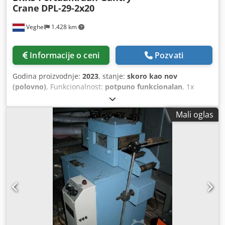
Crane
DPL-29-2x20
Veghel
1.428 km
Informacije o ceni
Pozvati
Godina proizvodnje:
2023
, stanje:
skoro kao nov
(polovno)
, Funkcionalnost:
potpuno funkcionalan
, 1x
BKRS portalna dizalica Radna nosivost: 2 x 20.000 = 40.000
kg Raspon: 29 m Prepust: 2 x 8,9 m Visina dizanja iznad
Mali oglas
šine: 10 m Putanja kuke: 13,5 m Daljinsko upravljanje
Bubanj za kabl pogodan za 90 m Dwjdpfx Aeyx Dv Tjccsa
Kompletno sa kranskom šinom UIC60, dužina: 2x 180 m