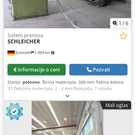
1
/
6
Sistem prenosa
SCHLEICHER
Schmölln
1.004 km
Informacije o ceni
Pozvati
Stanje:
polovno
, Širina materijala: 300 mm Težina kotura:
3 t Debljina materijala: 2 - 4 mm Ravnjača, 7 valjaka,
proizvođač Schleicher, tip RM 6-95/160 Širina trake: 300
mm Debljina trake: 2 - 4 mm Poprečni presek za ravnanje:
Mali oglas
1200 mm² Napon: 220/380 V 50 Hz Snaga: 3,1 kW Odvijač
sa pritisnom rolom, proizvođač Schleicher, tip H-3 Maks.
opterećenje: 3 t Širina trake: 400 mm Napon: 220/380 V 50
Hz Dodocdrmmopfx Accewa Snaga: 3,92 kW Bez
upravljanja