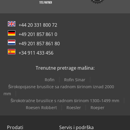
+44 20 331 800 72
+49 201 857 861 0
+49 201 857 861 80
+34 911 433 456
Trenutne pretrage mašina:
Rofin
Rofin Sinar
Širokopojasne brusilice sa radnom širinom iznad 2000
mm
Širokotračne brusilice s radnom širinom 1300–1499 mm
Roesen Robbert
Roesler
Roeper
Prodati
Servis i podrška