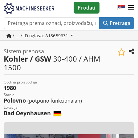
Prodati
Pretraga
/ ... / ID oglasa: A18659631
Sistem prenosa
Kohler / GSW
30-400 / AHM
1500
Godina proizvodnje
1980
Stanje
Polovno
(potpuno funkcionalan)
Lokacija
Bad Oeynhausen