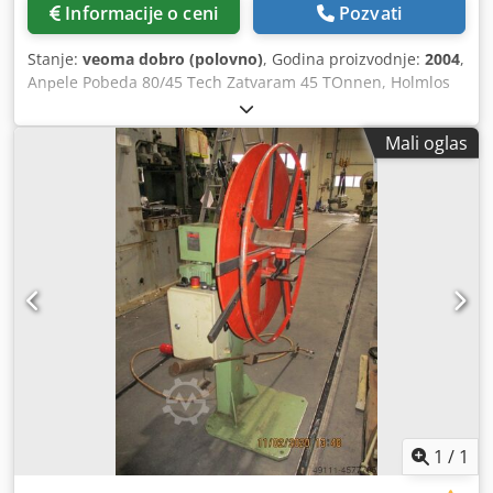
Informacije o ceni
Pozvati
Stanje:
veoma dobro (polovno)
, Godina proizvodnje:
2004
,
Anрele Pobeda 80/45 Tech Zatvaram 45 TOnnen, Holmlos
Skrau 22 mm YOC 2004 Dsdpfxsh Rawbo Accowa CC 200
Mali oglas
1
/
1