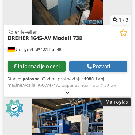
1
/
3
Roler leveller
DREHER
1645-AV Modell 738
Eislingen/Fils
1.011 km
Informacije o ceni
Pozvati
Stanje:
polovno
, Godina proizvodnje:
1980
, broj
mašine/vozila:
A-07/471A
, ширина лима - мак.:130 мм
пречник за исправљање ваљка: 40 мм: 5: 2 + 2 дебљина
лима - мин. корака,4 мм дебљина лима - мак. степен,5 мм
Mali oglas
тежина: 0,4 т димензије машине цца. 6к0,65к1,15 м са
интегрисаним подесивим варијабилним погоном,
реверзирањем, прекидачем за радни режим за ручни и
аутоматски рад, уводним ваљком, индикатором положаја за
исправљање ролни преко аналогног дисплеја,