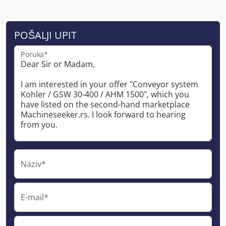
POŠALJI UPIT
Poruka*
Naziv*
E-mail*