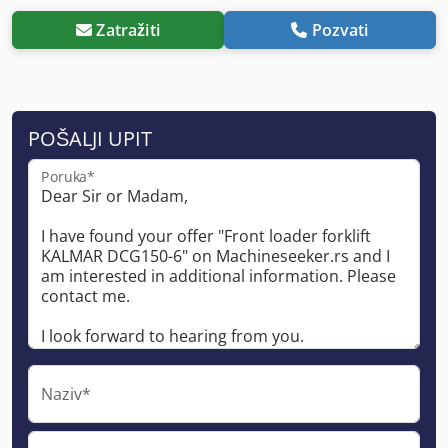
Zatražiti
Pozvati
POŠALJI UPIT
Poruka*
Naziv*