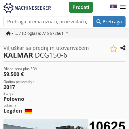
Prodati
Pretraga
/ ... / ID oglasa: A18672661
Viljuškar sa prednjim utovarivačem
KALMAR
DCG150-6
Fiksna cena plus PDV
59.500 €
Godina proizvodnje
2017
Stanje
Polovno
Lokacija
Legden