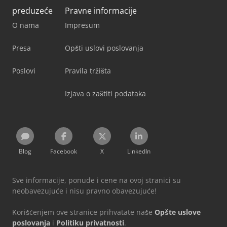
preduzeće
Pravne informacije
O nama
Impresum
Presa
Opšti uslovi poslovanja
Poslovi
Pravila tržišta
Izjava o zaštiti podataka
Blog
Facebook
X
LinkedIn
Sve informacije, ponude i cene na ovoj stranici su
neobavezujuće i nisu pravno obavezujuće!
Korišćenjem ove stranice prihvatate naše
Opšte uslove
poslovanja
i
Politiku privatnosti
.