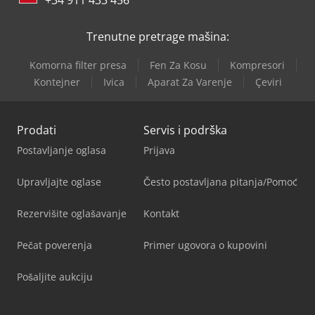
+34 911 433 456
Trenutne pretrage mašina:
Komorna filter presa
Fen Za Kosu
Kompresori
Kontejner
Ivica
Aparat Za Varenje
Çeviri
Prodati
Servis i podrška
Postavljanje oglasa
Prijava
Upravljajte oglase
Često postavljana pitanja/Pomoć
Rezervišite oglašavanje
Kontakt
Pečat poverenja
Primer ugovora o kupovini
Pošaljite aukciju