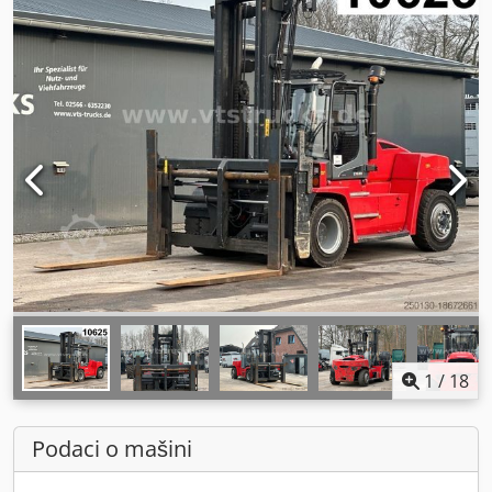
1
/
18
Podaci o mašini