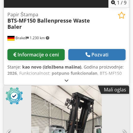
1
/
9
Papir Štampa
BTS-MF150 Ballenpresse Waste
Baler
Brakel
1.230 km
Informacije o ceni
Pozvati
Stanje:
kao novo (izložbena mašina)
, Godina proizvodnje:
2026
, Funkcionalnost:
potpuno funkcionalan
, BTS-MF150
je idealna bala za sabijanje vašeg rastresitog kartona i
filmskog otpada u balu do 150 kg. Balirka impresionira
Mali oglas
svojim jednostavnim i sigurnim radom i velikom
zapreminom punjenja, idealna je za srednje količine
materijala. Sabijanjem ovih materijala koji se mogu
reciklirati, postižete smanjenje zapremine do 90%,
značajno uštedite na troškovima odlaganja i pravilno
vratite materijal u ciklus materijala koji se može reciklirati.
Pritiskom sila: 8 tona Težina bale: do 150 kg (zavisno od