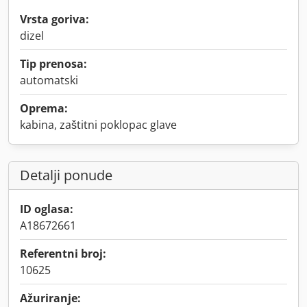
Vrsta goriva:
dizel
Tip prenosa:
automatski
Oprema:
kabina, zaštitni poklopac glave
Detalji ponude
ID oglasa:
A18672661
Referentni broj:
10625
Ažuriranje: