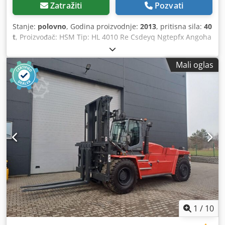
Zatražiti
Pozvati
Stanje:
polovno
, Godina proizvodnje:
2013
, pritisna sila:
40
t
, Proizvođač: HSM Tip: HL 4010 Re Csdeyq Ngtepfx Angoha
Godina proizvodnje: 2015 Pritisna snaga: 40 t
Mali oglas
1
/
10