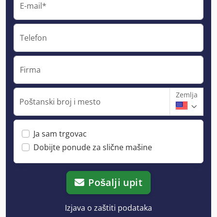
E-mail*
Telefon
Firma
Zemlja
Poštanski broj i mesto
Ja sam trgovac
Dobijte ponude za slične mašine
Pošalji upit
Izjava o zaštiti podataka