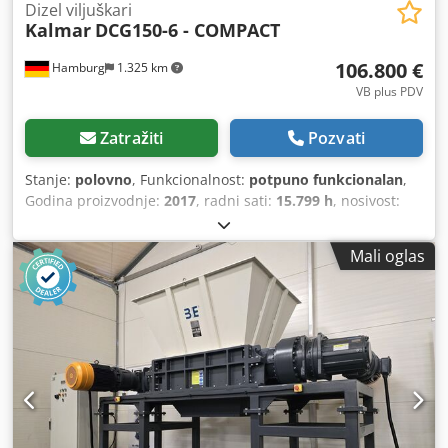
Dizel viljuškari
Kalmar
DCG150-6 - COMPACT
106.800 €
Hamburg
1.325 km
VB plus PDV
Zatražiti
Pozvati
Stanje:
polovno
, Funkcionalnost:
potpuno funkcionalan
,
Godina proizvodnje:
2017
, radni sati:
15.799 h
, nosivost:
15.000 kg
, visina dizanja:
3.070 mm
, slobodno podizanje:
1.500 mm
, vrsta goriva:
dizel
, tip jarma:
dupleks
,
Mali oglas
građevinska visina:
3.200 mm
, širina nosivog rama
viljuškara:
2.500 mm
, prazna masa vozila:
19.100 kg
,
ukupna dužina:
5.000 mm
, tip pogona:
Diesel
, radna
širina:
2.300 mm
, Dizel viljuškar Težište opterećenja: 600
Tip jarbola: Duplex Cjdsxxnmmjpfx Angjha Stanje:
Spreman za rad i potpuno funkcionalan Tehničko stanje:
veoma dobro Prednje gume tip: Superelastične Prednje
gume veličina: 12.00-20 Zadnje gume tip: Superelastične
Zadnje gume veličina: 12.00-20 Opis: Pored ovog Kalmar