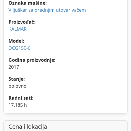
Oznaka mašine:
Viljuškar sa prednjim utovarivačem
Proizvođač:
KALMAR
Model:
DCG150-6
Godina proizvodnje:
2017
Stanje:
polovno
Radni sati:
17.185 h
Cena i lokacija