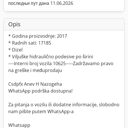
последњи пут дана 11.06.2026
Opis
* Godina proizvodnje: 2017
* Radnih sati: 17185
* Dizel
* Viljuške hidraulično podesive po širini
----Interni broj vozila 10625-----Zadržavamo pravo
na greške i međuprodaju
Csdpfx Anev H Nazogeha
WhatsApp podrška dostupna!
Za pitanja o vozilu ili dodatne informacije, slobodno
nam pišite putem WhatsApp-a
Whatsapp