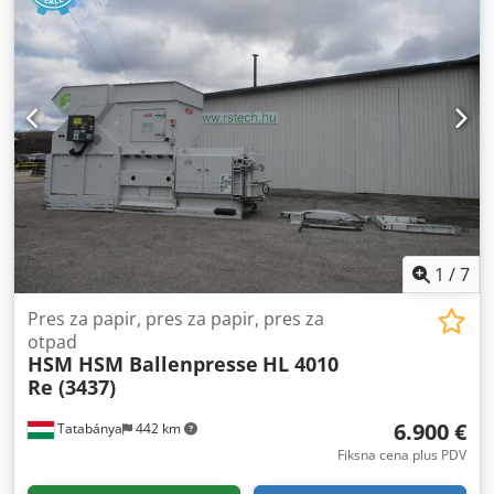
širina viljuške:
250 mm
, debljina viljuške:
100 mm
,
dimenzija prednje gume:
12.00*20
, dimenzija zadnje
gume:
12.00*20
, Oprema:
bočni pomak, centralizovani
sistem podmazivanja, kabina, osvetljenje
, Kalmar
EKG160-12 Li-Ion Godina izgradnje: 2024 grudnjak: 263
Mast: Dupleks standard Visina podizanja: 5.500 mm
Chedpfjwa Syiox Angsa Guma: 12.00 * 20
1
/
7
Pres za papir, pres za papir, pres za
otpad
HSM HSM Ballenpresse
HL 4010
Re (3437)
6.900 €
Tatabánya
442 km
Fiksna cena plus PDV