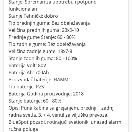
Stanje: Spreman za upotrebu i potpuno
funkcionalan
Stanje Tehnički: dobro
Tip prednjih guma: Bez obeležavanja
Veličina prednjih guma: 23x9-10
Prednje gume Stanje: 60 - 80%
Tip zadnje gume: Bez obeležavanja
Veličina zadnje gume: 18x7-8
Stanje zadnjih guma: 80 - 100%
Baterija Volt: 80V
Baterija Ah: 700Ah
Proizvođač baterije: FIAMM
Tip baterije: PzS
Baterija Godina proizvodnje: 2018
Stanje baterije: 60 - 80%
Opis: Puna kabina sa grejanjem, prednji + zadnji
radna svetla, 3. + 4. ventil za viljušku prevoza,
BlueSpot pozadi, rotirajući svetionik, unazad alarm,
ručna poluga