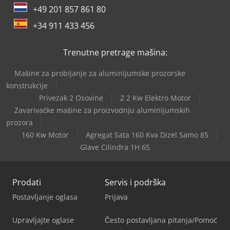
+49 201 857 861 80
+34 911 433 456
Trenutne pretrage mašina:
Mašine za probijanje za aluminijumske prozorske
konstrukcije
Privezak 2 Osovine
2 2 Kw Elektro Motor
Zavarivačke mašine za proizvodnju aluminijumskih
prozora
160 Kw Motor
Agregat Sata 160 Kva Dizel Samo 85
Glave Cilindra 1H 65
Prodati
Servis i podrška
Postavljanje oglasa
Prijava
Upravljajte oglase
Često postavljana pitanja/Pomoć