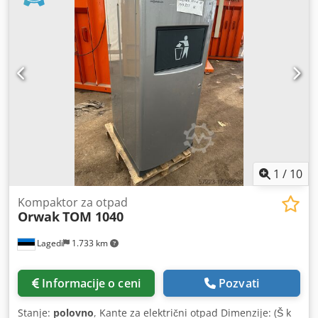
Pogon itd. spreman za povezivanje, motorna kontrola
opcionalna 6x podesiva mašinska stopala za poravnavanje
Ivica okna: 40x35mm (podesivo) Dwsdpfjht Ux Ajx Anija T-
20 studs - 400mm pitch (prilagodljivo) 2-slojno posebno
poprečno stabilno
1
/
10
Kompaktor za otpad
Orwak
TOM 1040
Lagedi
1.733 km
Informacije o ceni
Pozvati
Stanje:
polovno
, Kante za električni otpad Dimenzije: (Š k