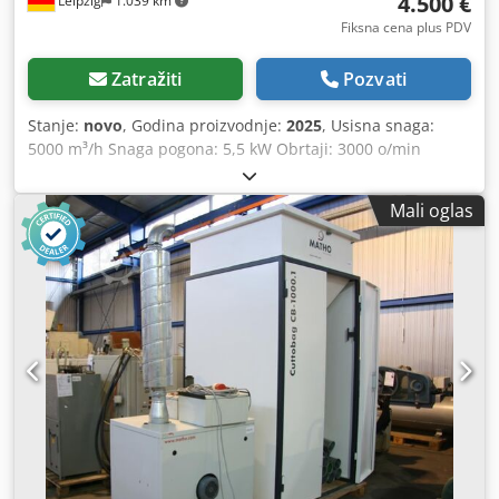
4.500 €
Leipzig
1.039 km
Fiksna cena plus PDV
Zatražiti
Pozvati
Stanje:
novo
, Godina proizvodnje:
2025
, Usisna snaga:
5000 m³/h Snaga pogona: 5,5 kW Obrtaji: 3000 o/min
Prečnik priključka: 280 mm Dimenzije (dužina/
širina/visina): 2460x1250x1600 mm Težina: 380 kg WINTER
Mali oglas
uređaji za odsisavanje metalne strugotine TIP MA-5000
Dwjdpfx Anjw Nbk Uoioa - Kapacitet usisavanja: 5000 m³/h
- Snaga motora: 5,5 kW - Broj obrtaja: 3000 o/min - Napon:
400 V, 50 Hz - Prečnik usisnog priključka: 280 mm -
Ciklonski separator - 2 filter patrone - 1 bure za strugotinu
sa steznim obručem dimenzija 500 x 500 x 600 mm (150
litara) - mobilno - Dimenzije D=2460, Š=1250, V=1600 mm -
Težina: 380 kg