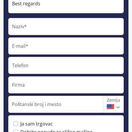
Naziv*
E-mail*
Telefon
Firma
Zemlja
Poštanski broj i mesto
Ja sam trgovac
Dobijte ponude za slične mašine