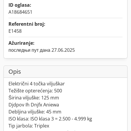
ID oglasa:
A18684651
Referentni broj:
E1458
Ažuriranje:
последњи пут дана 27.06.2025
Opis
Električni 4 točka viljuškar
Težište opterećenja: 500
Širina viljuške: 125 mm
Djdpov Ih Dnjfx Aniewa
Debljina viljuške: 45 mm
ISO klasa: ISO klasa 3 = 2.500 - 4.999 kg
Tip jarbola: Triplex