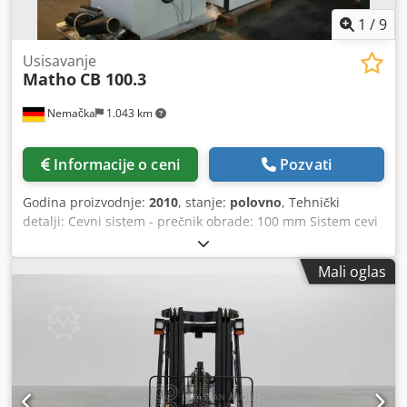
1
/
9
Usisavanje
Matho
CB 100.3
Nemačka
1.043 km
Informacije o ceni
Pozvati
Godina proizvodnje:
2010
, stanje:
polovno
, Tehnički
detalji: Cevni sistem - prečnik obrade: 100 mm Sistem cevi
- ulaz: usisni Ø 150 i izlazni Ø 130 mm Zapremina protoka
ventilatora - drobljenje: 2600 Nm³/h m³/h Tip filtera
Mali oglas
kertridža: Filter mat Ukupna potrebna snaga: 2,2 kV Težina
mašine cca.: 400 kg Kompaktan sistem ekstrakcije / godina
izgradnje cca. 2010 Dwodpfxsvc Al Nj Anisa Ventilator za
ekstrakciju za vađenje krupnih čipova u preradi plastike i
drveta Obim isporuke: -Usisni ventilator: Dantherm
Filtartion, tip T 0.56-224 RD0 D1, protok vazduha 2600
Nm³/h, usisni kolektor Ø 150mm do Ø 100mm, izlazna