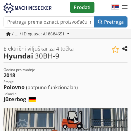
Prodati
Pretraga
/ ... / ID oglasa: A18684651
Električni viljuškar za 4 točka
Hyundai
30BH-9
Godina proizvodnje
2018
Stanje
Polovno
(potpuno funkcionalan)
Lokacija
Jüterbog