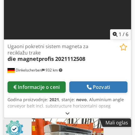
1
/
6
Ugaoni pokretni sistem magneta za
reciklažu trake
die magnetprofis
2021112508
Dinkelscherben
932 km
Informacije o ceni
Pozvati
Godina proizvodnje:
2021
, stanje:
novo
, Aluminium angle
conveyor belt incl. substructure horizontalni opseg
1500mm Rastući domet 2500mm Ugao u nastranosti: 35°
Širina pokretne trake 400mm PVC pokretna traka ink. nosač
Mali oglas
i ivica okna Pogon: Motor 0.55KW ( podesiv ), brzinski
apropus. 0,3m/sec Veza 220/240V, 50Hz zaštitna klasa IP54