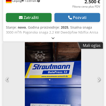
2.500 €
Leipzig
1.039 km
Fiksna cena plus PDV
Zatražiti
Pozvati
Stanje:
novo
, Godina proizvodnje:
2025
, Sisalna snaga
3000 m³/h Pogonska snaga 2,2 kW Dwedpfow Nblfsx Anisa
Obrtaji 3000 o/min Prečnik priključka 200 mm Dimenzije
(dužina/širina/visina) 1250x700x2000 mm Težina 160 kg
Mali oglas
WINTER usisni sistemi za metalne strugotine TIP MA-3000 -
Usisna snaga 3000 m³/h - Snaga motora 2,2 kW - Obrtaji
3000 o/min - Napon 400 V, 50 Hz - Prečnik usisnog
priključka 200 mm - Ciklonski separator - Kartušni filter - 1
posuda za strugotine sa steznim obručem 460 x 500 x 500
mm (115 litara) - Mobilan - Dimenzije D=1250, Š=700,
V=2000 mm - Težina 160 kg