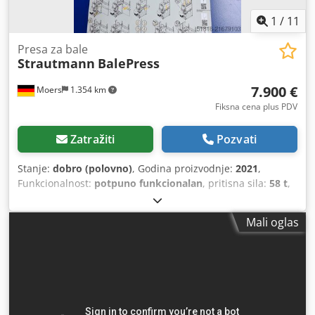
1
/
11
Presa za bale
Strautmann
BalePress
7.900 €
Moers
1.354 km
Fiksna cena plus PDV
Zatražiti
Pozvati
Stanje:
dobro (polovno)
, Godina proizvodnje:
2021
,
Funkcionalnost:
potpuno funkcionalan
, pritisna sila:
58 t
,
veoma dobro stanje, potpuno funkcionalna, malo radnih
sati, godina proizvodnje 2021 Pritisna snaga 58 tona
Mali oglas
Dwodsyzw U Uopfx Anioa Cena novog: viđena za 19.500,- €
Pritisni cilindar je demontiran radi transporta, Pregled
moguć po dogovoru. Ostale prese na lageru.