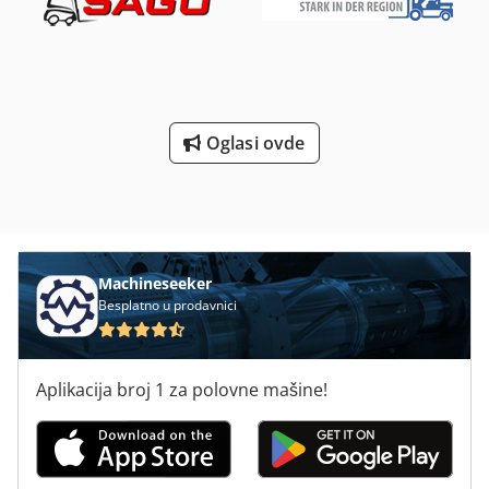
opcije i oprema = - Viljuška za palete = Napomene = Zemlja
porekla: Kina Dwsdey Tyk Njpfx Aniea Zapremina: 3.331
ccm Dimenzije: 2.690 x 1.220 x 2.170 mm Tip menjača:
Power Shift Tip jarbola: TF470 Viljuška: 1.200 mm
Proizvođač motora / Tip: Mitsubishi / SAS (Dizel) Dimenzije
za transport (D x Š x V): 2.690 mm x 1.220 mm x 2.170 mm
Oglasi ovde
Poreklo motora: Japan Sedište: Bez amortizacije Sigurnosni
pojas Bočno pomeranje: uključeno Kabina: Gornja zaštitna
konstrukcija Guma: Jedna Pneumatska Mcv: 3-SPL Nosač
viljuške: Uski (jednostruki) Rotaciono svetlo: Strobe Light
Nosivost / Nazivno opterećenje: 3.000 kg Visina spuštenog
jarbola: 2.190 mm FreeLift: 1.010 mm Visina podizanja:
3.005 mm Radijus okretanja: 2.395 mm Servisna kočnica:
Machineseeker
Bubanj kočnica
Besplatno u prodavnici
Aplikacija broj 1 za polovne mašine!