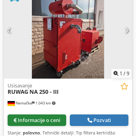
1
/
9
Usisavanje
RUWAG
NA 250 - III
Nemačka
1.043 km
Informacije o ceni
Pozvati
Stanje:
polovno
, Tehnički detalji: Tip filtera kertridža: