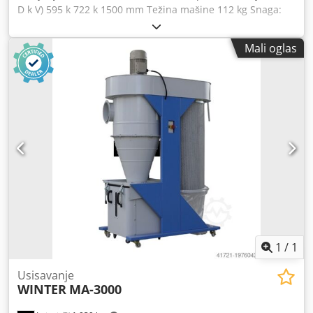
D k V) 595 k 722 k 1500 mm Težina mašine 112 kg Snaga:
100-240 v. 50/60 Hz Odnos sabijanja do 7: 1 Dwodeu R
Uiaopfx Anija
Mali oglas
1
/
1
Usisavanje
WINTER
MA-3000