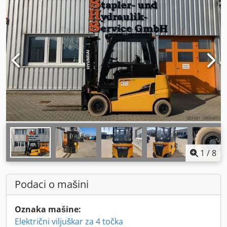
1
/
8
Podaci o mašini
Oznaka mašine:
Električni viljuškar za 4 točka