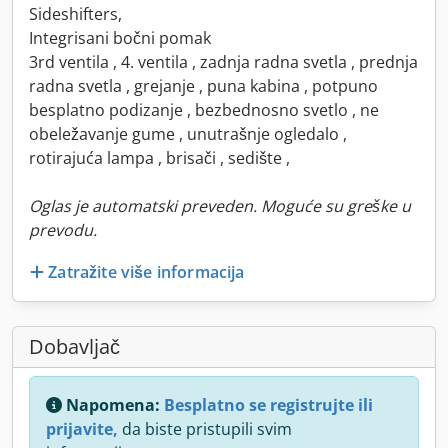
Sideshifters,
Integrisani bočni pomak
3rd ventila , 4. ventila , zadnja radna svetla , prednja
radna svetla , grejanje , puna kabina , potpuno
besplatno podizanje , bezbednosno svetlo , ne
obeležavanje gume , unutrašnje ogledalo ,
rotirajuća lampa , brisači , sedište ,
Oglas je automatski preveden. Moguće su greške u
prevodu.
Zatražite više informacija
Dobavljač
Napomena:
Besplatno se registrujte ili
prijavite,
da biste pristupili svim