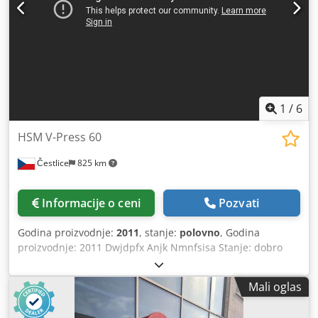
1
/
6
HSM V-Press 60
Čestlice
825 km
Informacije o ceni
Pozvati
Godina proizvodnje:
2011
, stanje:
polovno
, Godina
proizvodnje: 2011 Dwjdpfx Anjk Nmnfsisa Stanje: dobro
Pres za papir
Mali oglas