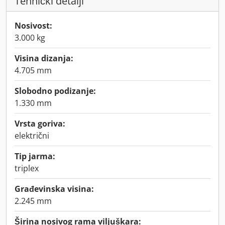
Tehnički detalji
Nosivost:
3.000 kg
Visina dizanja:
4.705 mm
Slobodno podizanje:
1.330 mm
Vrsta goriva:
električni
Tip jarma:
triplex
Građevinska visina:
2.245 mm
Širina nosivog rama viljuškara: