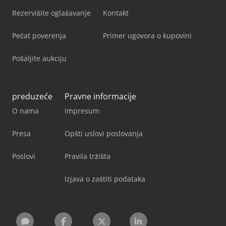
Rezervišite oglašavanje
Kontakt
Pečat poverenja
Primer ugovora o kupovini
Pošaljite aukciju
preduzeće
Pravne informacije
O nama
Impresum
Presa
Opšti uslovi poslovanja
Poslovi
Pravila tržišta
Izjava o zaštiti podataka