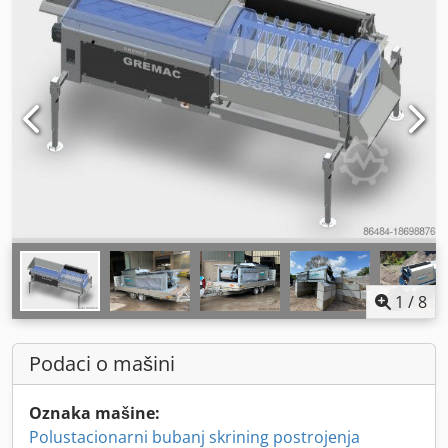
1
/
8
Podaci o mašini
Oznaka mašine:
Polustacionarni bubanj skrining postrojenja