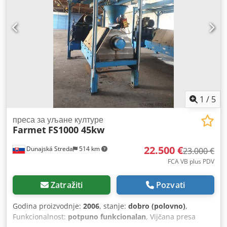
baler je već kompletno remontovan u našoj radionici
remonta. Ova revizija se odvija na osnovu veoma strogih
Bollegraaf OEM smernica za renoviranje. Nakon remonta,
ovaj baler se prodaje uključujući i dvogodišnju garanciju.
Codpjtvat Tefx Alnsha Ova štampa sadrži sledeće opcije:
*Bak * srednji levak, * Bale spout, * Platforme za žičane
rolne
1
/
5
преса за уљане културе
Farmet
FS1000 45kw
22.500 €
Dunajská Streda
514 km
23.000 €
FCA VB plus PDV
Zatražiti
Pozvati
Godina proizvodnje:
2006
, stanje:
dobro (polovno)
,
Funkcionalnost:
potpuno funkcionalan
, Vijčana presa