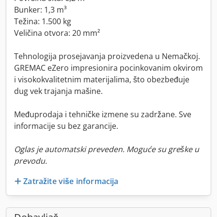
Bunker: 1,3 m³
Težina: 1.500 kg
Veličina otvora: 20 mm²
Tehnologija prosejavanja proizvedena u Nemačkoj.
GREMAC eZero impresionira pocinkovanim okvirom
i visokokvalitetnim materijalima, što obezbeđuje
dug vek trajanja mašine.
Međuprodaja i tehničke izmene su zadržane. Sve
informacije su bez garancije.
Oglas je automatski preveden. Moguće su greške u
prevodu.
Zatražite više informacija