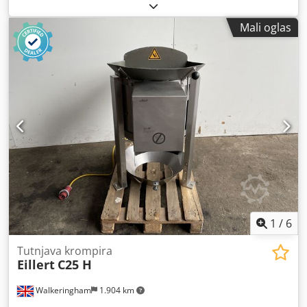
dimenzije 1 stanica: 810k100k580 mm (DkŠkV). Ukupne
dimenzije bloka: 4100k840k580 mm (DkŠkV). Kapacitet i
Mali oglas
primer na osnovu: 47,9 kg ribljeg fileta po stanici. 32 k 47,0
litarske stanice za zamrzavanje. Temperatura proizvoda od
+10°C do -18°C. Trajanje jednog ciklusa je 185 minuta,
uključujući odmrzavanje, utovar i istovar Temperatura
isparavanja -34°C. Riblji file: 497.3 kg/h Kapacitet i primer
na osnovu: 44.7 kg stan i haringa po stanici. 32 k 47,0
litarske stanice za zamrzavanje. Temperatura proizvoda od
+10°C do -18°C. Trajanje jednog ciklusa je 190 minuta,
uključujući deforst, utovar i istovar. Chederlk H Rspfx Alnsa
Temperatura isparavanja -34°C. Plat i haringa: 451.0 kg/hr
1
/
6
Tutnjava krompira
Eillert
C25 H
Walkeringham
1.904 km