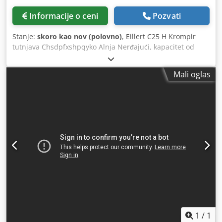
Informacije o ceni
Pozvati
Stanje:
skoro kao nov (polovno)
, Eillert C25 H Krompir
tutnjava Chsdpfxshpqyko Alnja Nerđajući, kapacitet od
25kg, pogodan za krompir, šargarepu i drugi koren vege,
3Ph
Mali oglas
1
/
1