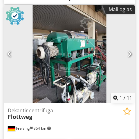
montiranim motorom, emulziv prečnik 120mm,
Mali oglas
promenljiva brzina, auto nagib za pražnjenje, na ćelijama
sa opterećenjem, 3Ph
1
/
11
Dekantir centrifuga
Flottweg
Freising
864 km