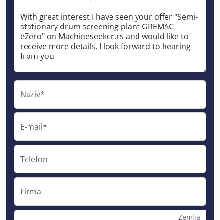
Naziv*
E-mail*
Telefon
Firma
Zemlja