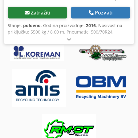
Zatražiti
Pozvati
Stanje:
polovno
, Godina proizvodnje:
2016
, Nosivost na
priključku: 5500 kg / 8,60 m. Pneumatici 500/70R24,
preostalo gazeće površine 30%. Hidraulični protok 176
l/min. Klima uređaj. Zatamnjena stakla / prozori. Chedpfsr
Ii T Tsx Alnja