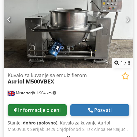
1
/
8
Kuvalo za kuvanje sa emulzifierom
Auriol
M500VBEX
Misterton
1.904 km
Informacije o ceni
Pozvati
Stanje:
dobro (polovno)
, Kuvalo za kuvanje Auriol
M500VBEX Serijal: 3429 Chjdpfonbd S Tsx Alnoa Nerđajući,
kapacitet od 500l, parno sako, emulzitor sa donjim