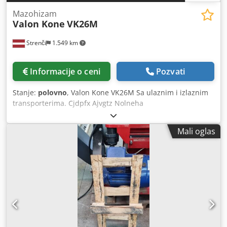
Mazohizam
Valon Kone
VK26M
Strenči
1.549 km
Informacije o ceni
Pozvati
Stanje:
polovno
, Valon Kone VK26M Sa ulaznim i izlaznim
transporterima. Cjdpfx Ajvgtz Nolneha
Mali oglas