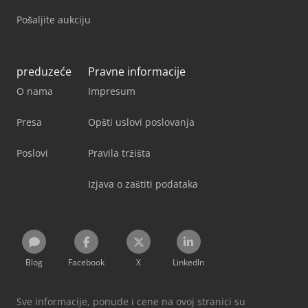
Pošaljite aukciju
preduzeće
Pravne informacije
O nama
Impresum
Presa
Opšti uslovi poslovanja
Poslovi
Pravila tržišta
Izjava o zaštiti podataka
Blog
Facebook
X
LinkedIn
Sve informacije, ponude i cene na ovoj stranici su