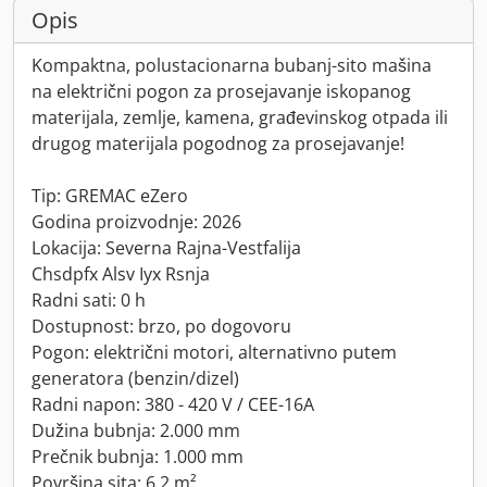
Opis
Kompaktna, polustacionarna bubanj-sito mašina
na električni pogon za prosejavanje iskopanog
materijala, zemlje, kamena, građevinskog otpada ili
drugog materijala pogodnog za prosejavanje!
Tip: GREMAC eZero
Godina proizvodnje: 2026
Lokacija: Severna Rajna-Vestfalija
Chsdpfx Alsv Iyx Rsnja
Radni sati: 0 h
Dostupnost: brzo, po dogovoru
Pogon: električni motori, alternativno putem
generatora (benzin/dizel)
Radni napon: 380 - 420 V / CEE-16A
Dužina bubnja: 2.000 mm
Prečnik bubnja: 1.000 mm
Površina sita: 6,2 m²