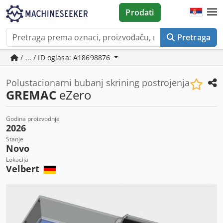
Prodati
Pretraga
/ ... / ID oglasa: A18698876
Polustacionarni bubanj skrining postrojenja
GREMAC
eZero
Godina proizvodnje
2026
Stanje
Novo
Lokacija
Velbert