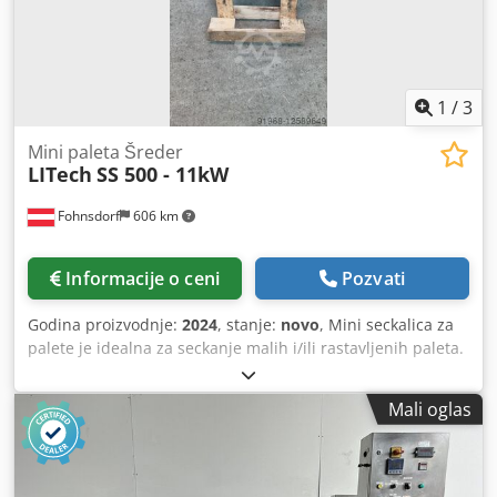
1
/
3
Mini paleta Šreder
LITech
SS 500 - 11kW
Fohnsdorf
606 km
Informacije o ceni
Pozvati
Godina proizvodnje:
2024
, stanje:
novo
, Mini seckalica za
palete je idealna za seckanje malih i/ili rastavljenih paleta.
Chsdpfx Ajpahwvjlnea
Mali oglas