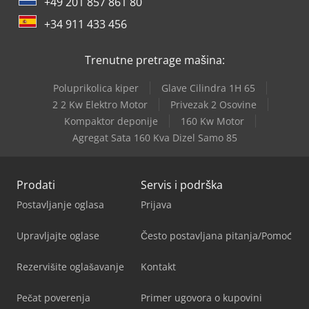
+49 201 857 861 80
+34 911 433 456
Trenutne pretrage mašina:
Poluprikolica kiper
Glave Cilindra 1H 65
2 2 Kw Elektro Motor
Privezak 2 Osovine
Kompaktor deponije
160 Kw Motor
Agregat Sata 160 Kva Dizel Samo 85
Prodati
Servis i podrška
Postavljanje oglasa
Prijava
Upravljajte oglase
Često postavljana pitanja/Pomoć
Rezervišite oglašavanje
Kontakt
Pečat poverenja
Primer ugovora o kupovini