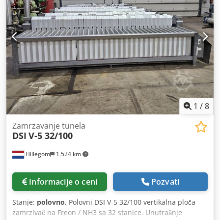
1
/
8
Zamrzavanje tunela
DSI
V-5 32/100
Hillegom
1.524 km
Informacije o ceni
Pozvati
Stanje:
polovno
, Polovni DSI V-5 32/100 vertikalna ploča
zamrzivač na Freon / NH3 sa 32 stanice. Unutrašnje