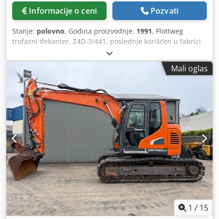
Informacije o ceni
Pozvati
Stanje:
polovno
, Godina proizvodnje:
1991
, Flottweg
trofazni dekanter, Z4D-3/441, poslednje korišćen u fabrici
voćnih sokova. Unutrašnji prečnik bubnja: 420 mm,
unutrašnja dužina bubnja: 1245 mm, debljina zida bubnja:
Mali oglas
10 mm. Medijum koji se razdvaja se uvodi u šuplju
centralnu osovinu dekantera. Čvrste materije se usled
centrifugalne sile skupljaju na omotaču bubnja. Putem
cilindro-konusa transportnog zavrtnja, prsten čvrstih
materija se doprema do izlaznih otvora i izbacuje u kućište
za čvrste materije. Dve tečne komponente se razdvajaju
prema svojoj specifičnoj gustini i formiraju dva prstena od
tečnosti. Pomoću ljuštilice i prelivnog prstena, prečnik
prstena tečnosti može se prilagoditi. Jedna od dve faze se
izbacuje bez pritiska, dok druga preko ljuštilice pod
pritiskom. Sadržaj vlažnosti čvrstih materija kao i čistoća
tečnosti mogu se regulisati uz pomoć: - promene prečnika
faza ljuštilice i ljuštilice, - brzine obrtanja dekantera, -
brzine obrtanja zavrtnja. Mašina (dodatno): trofazni
1
/
15
dekanter Cjdpfx Aoyr Iccolnsha Maks. brzina obrtanja