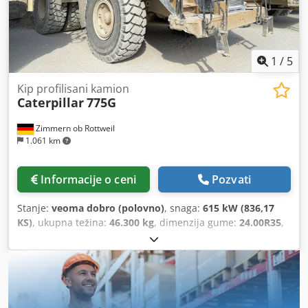
1
/
5
Kip profilisani kamion
Caterpillar
775G
Zimmern ob Rottweil
1.061 km
Informacije o ceni
Pozvati
Stanje:
veoma dobro (polovno)
, snaga:
615 kW (836,17
KS)
, ukupna težina:
46.300 kg
, dimenzija gume:
24.00R35
,
stanje pneumatika:
90 procenat
, Godina proizvodnje:
2020
,
radni sati:
7.819 h
, Oprema:
klima uređaj
, CATERPILLAR
775G Datum prodaje i isporuke: 2021 Godina proizvodnje:
2020 Radni sati: 7.819 sati zatvorena kabina radio klima
uređaj kamera za vožnju unazad grejanje korpe povećana