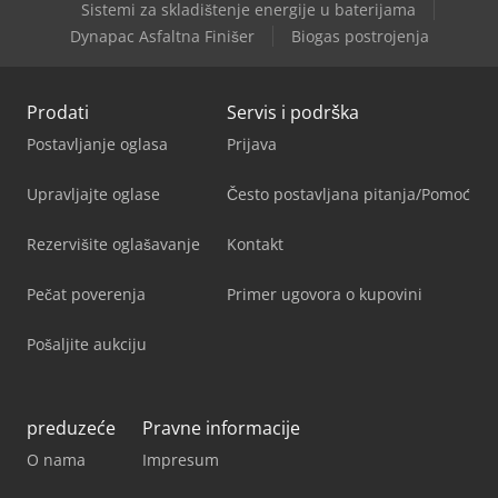
Sistemi za skladištenje energije u baterijama
Dynapac Asfaltna Finišer
Biogas postrojenja
Prodati
Servis i podrška
Postavljanje oglasa
Prijava
Upravljajte oglase
Često postavljana pitanja/Pomoć
Rezervišite oglašavanje
Kontakt
Pečat poverenja
Primer ugovora o kupovini
Pošaljite aukciju
preduzeće
Pravne informacije
O nama
Impresum