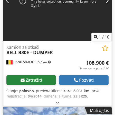
1
/
10
Kamion za otkači
BELL
B30E - DUMPER
108.900 €
HANDZAME
1.557 km
Fiksna cena plus PDV
Zatražiti
Pozvati
Stanje:
polovno
, pređena kilometraža:
8.061 km
, prva
registracija:
04/2014
, dimenzija gume:
23,5R25
,
konfiguracija osovina:
6x6
, međuosovinsko rastojanje:
4.150 mm
, boja:
žuta
, Godina proizvodnje:
2014
, radni sati:
Mali oglas
8.000 h
, Oprema:
klima uređaj
, Dimenzije pneumatika: