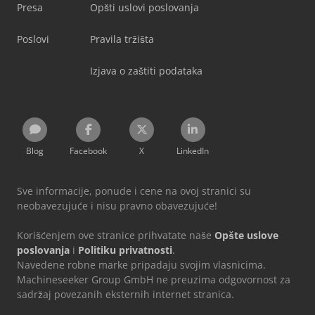
Presa
Opšti uslovi poslovanja
Poslovi
Pravila tržišta
Izjava o zaštiti podataka
Blog
Facebook
X
LinkedIn
Sve informacije, ponude i cene na ovoj stranici su
neobavezujuće i nisu pravno obavezujuće!
Korišćenjem ove stranice prihvatate naše
Opšte uslove
poslovanja
i
Politiku privatnosti
.
Navedene robne marke pripadaju svojim vlasnicima.
Machineseeker Group GmbH ne preuzima odgovornost za
sadržaj povezanih eksternih internet stranica.