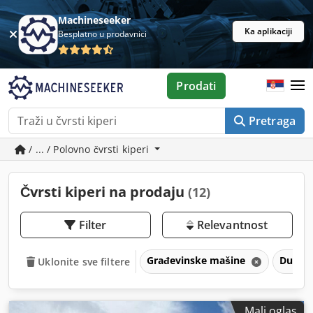
Machineseeker
Ka aplikaciji
Besplatno u prodavnici
Prodati
Pretraga
/ ... / Polovno čvrsti kiperi
Čvrsti kiperi na prodaju
(12)
Filter
Relevantnost
Građevinske mašine
Dump
Uklonite sve filtere
Mali oglas