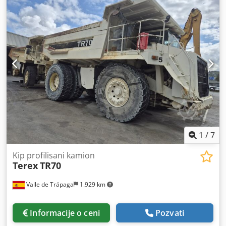
23,5R25 Dwsdewd Svlopfx Ablsa Pogon: na točkove Prazna
masa: 19.500 kg Marka motora: Mercedes-Benz
1
/
7
Kip profilisani kamion
Terex
TR70
Valle de Trápaga
1.929 km
Informacije o ceni
Pozvati