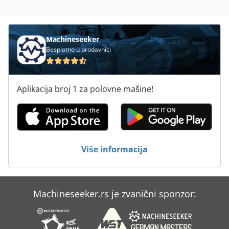
Za Pisanje Stamparije
Štampanje U St Sistemi
Machineseeker
Besplatno u prodavnici
Aplikacija broj 1 za polovne mašine!
Više informacija
Machineseeker.rs je zvanični sponzor: