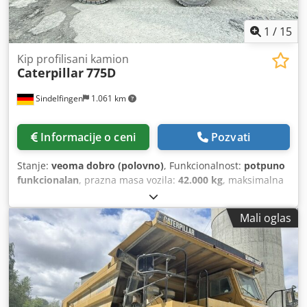
1
/
15
Kip profilisani kamion
Caterpillar
775D
Sindelfingen
1.061 km
Informacije o ceni
Pozvati
Stanje:
veoma dobro (polovno)
, Funkcionalnost:
potpuno
funkcionalan
, prazna masa vozila:
42.000 kg
, maksimalna
nosivost:
62.700 kg
, ukupna težina:
105.000 kg
, Godina
proizvodnje:
2011
, radni sati:
20.000 h
, * Godina
Mali oglas
proizvodnje 2011. (rekonstruisano, sa sertifikatom) * 20.000
radnih sati * Motor Cat V3412E (815 KS / 600 kW) *
Nosivost: 62,7 t * Sopa težina: 42.000 kg * Dovoljena
ukupna težina 105.000 kg * Zapremina rezervoara: 42 m³ *
Gume: 24.00 R35 Djdpfx Abjznbctjljwa * Odlično stanje