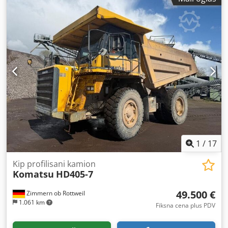
1
/
17
Kip profilisani kamion
Komatsu
HD405-7
49.500 €
Zimmern ob Rottweil
1.061 km
Fiksna cena plus PDV