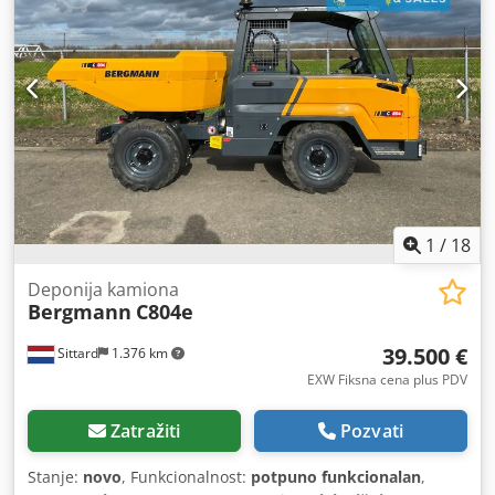
Vizuelno stanje: veoma dobro Dwsdpfsxdazaox Ablea
Dodatne informacije Kapacitet dodatne hidraulike: 66
l/min Maksimalna nosivost: 3000 kg Emisioni nivo: Stage V /
Tier V Uslovi isporuke: EXW Transportne dimenzije (D x Š x
V): 3,710 × 1,730 × 2,778 Zemlja proizvodnje: DE Dodatne
informacije Za više informacija obratite se prodajnom
odeljenju Collé Sittard. = Dodatne opcije i oprema = -
Rotaciono svetlo
1
/
18
Deponija kamiona
Bergmann
C804e
39.500 €
Sittard
1.376 km
EXW Fiksna cena plus PDV
Zatražiti
Pozvati
Stanje:
novo
, Funkcionalnost:
potpuno funkcionalan
,