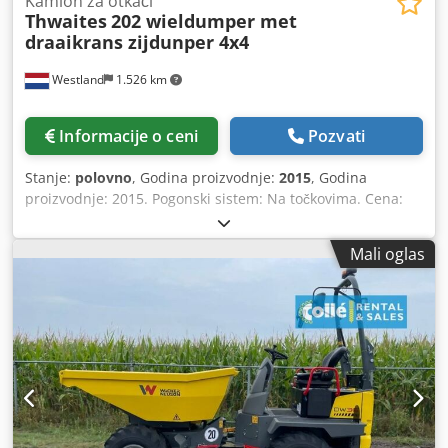
Kamion za otkači
Thwaites
202 wieldumper met
draaikrans zijdunper 4x4
Westland
1.526 km
Informacije o ceni
Pozvati
Stanje:
polovno
, Godina proizvodnje:
2015
, Godina
proizvodnje: 2015. Pogonski sistem: Na točkovima. Cena:
Na upit. Proizvođač: Thwaites JP. Dwsdpfx Abezlq Dholoa
Mali oglas