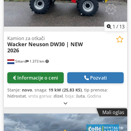
1
/
13
Kamion za otkači
Wacker Neuson
DW30 | NEW
2026
Sittard
1.373 km
Informacije o ceni
Pozvati
Stanje:
novo
, snaga:
19 kW (25,83 KS)
, tip prenosa:
hidrostat
, vrsta goriva:
dizel
, boja:
žuta
, Godina
proizvodnje:
2025
, radni sati:
1 h
, zapremina tovarnog
prostora:
2 m³
, gorivo:
dizel
, Tehničke informacije Marka
Mali oglas
motora: 3TNV76 Diesel Maksimalna brzina: 20 km/h Masa
bez tereta: 2.142 kg Funkcionalno CE-oznake: da Stanje
Opšte stanje: veoma dobro Tehničko stanje: veoma dobro