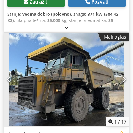
Zatražiti
Pozvati
Stanje:
veoma dobro (polovno)
, snaga:
371 kW (504,42
KS)
, ukupna težina:
35.000 kg
, stanje pneumatika:
35
procenat
, Godina proizvodnje:
2006
, radni sati:
27.056 h
,
KOMATSU HD405-7 Godina proizvodnje: 2006 Radnih sati:
Mali oglas
27.056 h Zatvorena kabina Radio Klima uređaj Kamera za
vožnju unazad Grejanje korpe Stanje korpe: 30-40%
preostalo Centralni sistem za podmazivanje Veličina
pneumatika: 18.00R33: oko 30-40% preostalo Motor snage
371 kW CE / EPA Dwjdoyx Hg Iopfx Abloa Radna težina: 35 t.
1
/
17