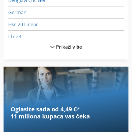
Dvoglavi Cnc Ger
German
Hsc 20 Linear
Idx 23
Prikaži više
Ka 77
Kontejneri Za Skladištenje
Masina Za Peskarenje
Mašina Za Hranu
Mašina Za Vezenje
Oglasite sada od 4,49 €
*
Od Iverice
11 miliona kupaca
vas čeka
Od Prskanja