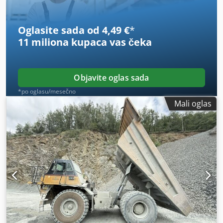
korpa centralni sistem za podmazivanje Bridgestone gume
veličine 24.00R35: oko 90% očuvane Dsdpfx Aezdi Txjblswa
C27 motor sa 615 kW CE radna masa: 46,3 t
Oglasite sada od 4,49 €
*
11 miliona kupaca
vas čeka
Objavite oglas sada
*po oglasu/mesečno
Mali oglas