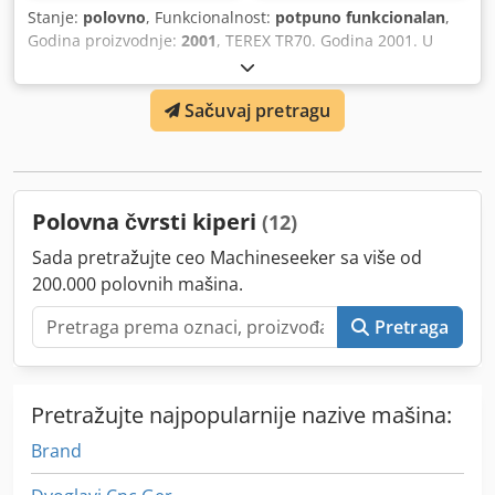
Stanje:
polovno
, Funkcionalnost:
potpuno funkcionalan
,
Godina proizvodnje:
2001
, TEREX TR70. Godina 2001. U
veoma dobrom stanju. Gume 24.00x35 na 70%, 80% i 90%.
Dwsdpfxeyymtkj Ablja
Sačuvaj pretragu
Polovna čvrsti kiperi
(12)
Sada pretražujte ceo Machineseeker sa više od
200.000 polovnih mašina.
Pretraga
Pretražujte najpopularnije nazive mašina:
Brand