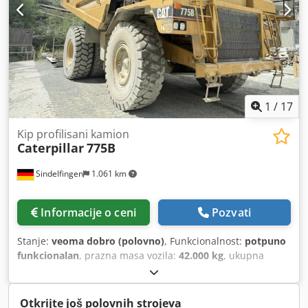
1
/
17
Kip profilisani kamion
Caterpillar
775B
Sindelfingen
1.061 km
Informacije o ceni
Pozvati
Stanje:
veoma dobro (polovno)
, Funkcionalnost:
potpuno
funkcionalan
, prazna masa vozila:
42.000 kg
, ukupna
težina:
102.000 kg
, Godina proizvodnje:
2009
, radni sati:
9.880 h
, * Godina proizvodnje 2009. (rekonstruisano i
sertifikovano) * 9.880 radnih sati * Motor Cat 3412 DI V12
Otkrijte još polovnih strojeva