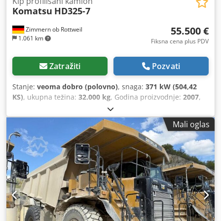
Kip profilisani kamion
Komatsu
HD325-7
55.500 €
Zimmern ob Rottweil
1.061 km
Fiksna cena plus PDV
Zatražiti
Pozvati
Stanje:
veoma dobro (polovno)
, snaga:
371 kW (504,42
KS)
, ukupna težina:
32.000 kg
, Godina proizvodnje:
2007
,
radni sati:
26.259 h
, KOMATSU HD325-7 Godina
proizvodnje: 2007 Radnih sati: 26.259 h Zatvorena kabina
Mali oglas
Radio Klima uređaj Kamera za vožnju unazad Grejanje
korpe Stanje korpe: sačuvano 60-70% Centralni sistem za
podmazivanje Dsdpfxoyybt Se Ablowa Dimenzija guma:
18.00R33: oko 80% preostalo Motor snage 371 kW CE / EPA
Radna težina: 32 t.