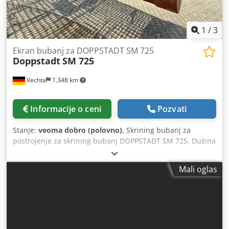
1
/
3
Ekran bubanj za DOPPSTADT SM 725
Doppstadt
SM 725
Vechta
1.348 km
Informacije o ceni
Pozvati
Stanje:
veoma dobro (polovno)
, Skrining bubanj za
postrojenje za skrining bubanj DOPPSTADT SM 725. Dužina
bubnja ekrana: 7.00 m Dkodpfjwrzknox Aavjr Prečnik
bubnja ekrana: 2, 50 m Perforacija bubnja ekrana: 60k60
Mali oglas
mm