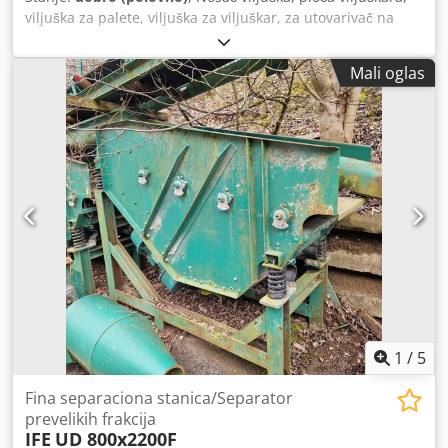
viljuška za palete, viljuška za viljuškar, za utovarivač na
točkovima, viljuškar, teleskopski utovarivač, viljuškar -
Nosač viljuške: sa viljuškama Dodpfeu Inqfsx Aavskr -
Mali oglas
Nosivost: 12.000 kg -Marka: Još uvek -Viljuške: dužina 1600
mm / 200 k 100 mm -Montažne dimenzije: vidi slike -
Ukupne dimenzije: 3000/2100 / H1530 mm -Težina: 2480 kg
1
/
5
Fina separaciona stanica/Separator
prevelikih frakcija
IFE
UD 800x2200F