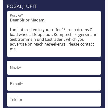
POŠALJI UPIT
Poruka*
Naziv*
E-mail*
Telefon