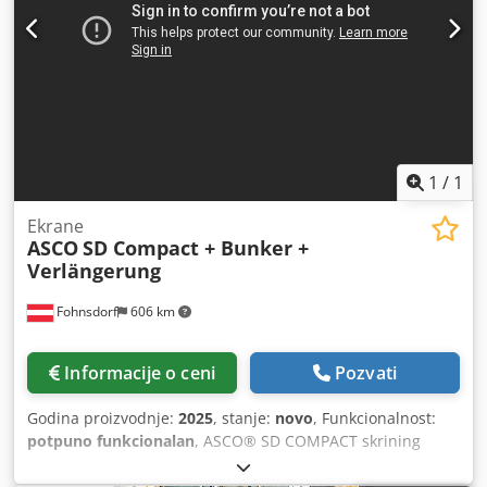
1
/
1
Ekrane
ASCO
SD Compact + Bunker +
Verlängerung
Fohnsdorf
606 km
Informacije o ceni
Pozvati
Godina proizvodnje:
2025
, stanje:
novo
, Funkcionalnost:
potpuno funkcionalan
, ASCO® SD COMPACT skrining
bubanj sa BUNKER i sa EKTENSION je napravljen od
robusne, sklopive konstrukcije, a mašina je polu-mobilni