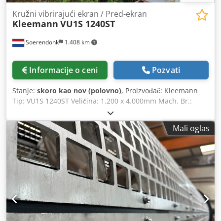
Kružni vibrirajući ekran / Pred-ekran
Kleemann
VU1S 1240ST
Soerendonk
1.408 km
Informacije o ceni
Pozvati
Stanje:
skoro kao nov (polovno)
, Proizvođač: Kleemann
Tip: VU1S 1240ST Veličina: 1.200 x 4.000mm Mach. Br.:
38016201 Godina proizvodnje: 1998 Paluba: 1 (Otvaranje
palube Ca. 80mm) Uključene: – Elektromotor – Opruge
Mali oglas
Dedpfxog Sty Ee Aavskr Vibrirajući ekran može biti peščano
i okrečen.