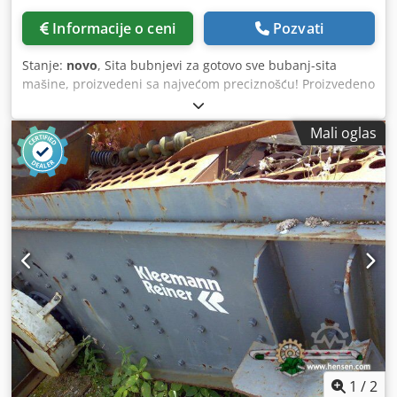
Informacije o ceni
Pozvati
Stanje:
novo
, Sita bubnjevi za gotovo sve bubanj-sita
mašine, proizvedeni sa najvećom preciznošću! Proizvedeno
u Nemačkoj – od projektovanja do proizvodnje, sve na
jednom mestu! Moguća realizacija gotovo svakog
Mali oglas
rasporeda otvora! Proizvodnja od čelika otpornog na
habanje! Kratki rokovi isporuke! Nenadmašne cene!
Dedpjw Izl Aefx Aavokr
1
/
2