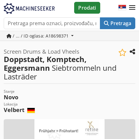
Prodati
Pretraga
/ ... / ID oglasa: A18698371
Screen Drums & Load Vheels
Doppstadt, Komptech,
Eggersmann
Siebtrommeln und
Lasträder
Stanje
Novo
Lokacija
Velbert