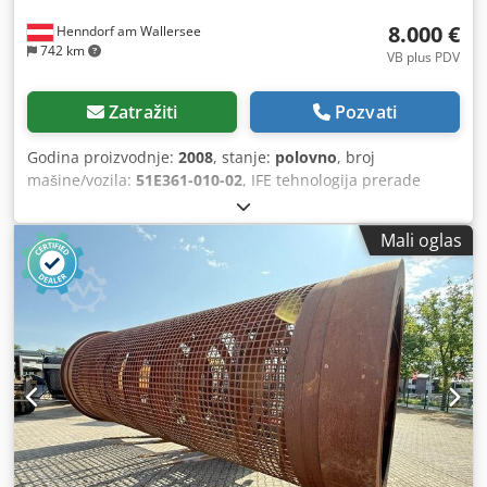
8.000 €
Henndorf am Wallersee
742 km
VB plus PDV
Zatražiti
Pozvati
Godina proizvodnje:
2008
, stanje:
polovno
, broj
mašine/vozila:
51E361-010-02
, IFE tehnologija prerade
Godina proizvodnje: 2008 Dksdpfx Aoxztbhsavor Na
prodaju su 2 identična sita, svako sa po 2 motora sa
Mali oglas
ekscentričnim tegovima Cena je za 1 sito