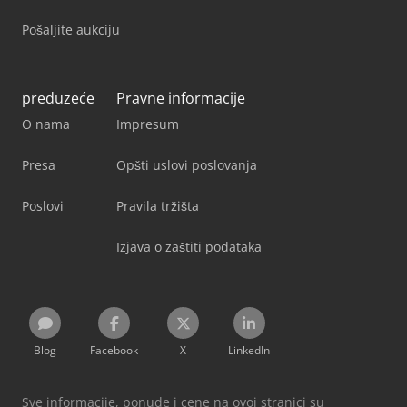
Pošaljite aukciju
preduzeće
Pravne informacije
O nama
Impresum
Presa
Opšti uslovi poslovanja
Poslovi
Pravila tržišta
Izjava o zaštiti podataka
Blog
Facebook
X
LinkedIn
Sve informacije, ponude i cene na ovoj stranici su