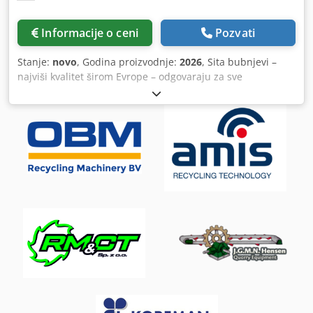
Informacije o ceni
Pozvati
Stanje:
novo
, Godina proizvodnje:
2026
, Sita bubnjevi –
najviši kvalitet širom Evrope – odgovaraju za sve
standardne modele sita mašina Nudimo sita bubnjeve
vrhunskog evropskog kvaliteta, kompatibilne sa sledećim
modelima: Doppstadt SM 314 / SM 414 / SM 518 / SM 618 /
SM 620 / SM 720 / SM 725, Terra Select T4 – T7, Komptech
Maxx, Mustang, Nemus, Cribus, Pronar, Terex,
Neuenhauser i mnoge druge tipove. Tehničke
karakteristike i izvedbe Proizvedeno prema vašim
individualnim zahtevima Perforacija: promenljiva, okrugla
ili kvadratna Raspored: pomeren ili prav Najmanje
pregrade za maksimalan kapacitet prosejavanja Uvareni
spirali za optimalan transport materijala Dostupne različite
debljine materijala Oštri perforirani limovi od
visokokvalitetnog specijalnog čelika Vaše prednosti Najviši
kvalitet širom Evrope PREKO 70 sita bubnjeva odmah
dostupno sa lagera Isporuka širom Nemačke (po zahtevu i
u EU) Dedeymflkjpfx Aavjkr Kratki rokovi isporuke i fer cene