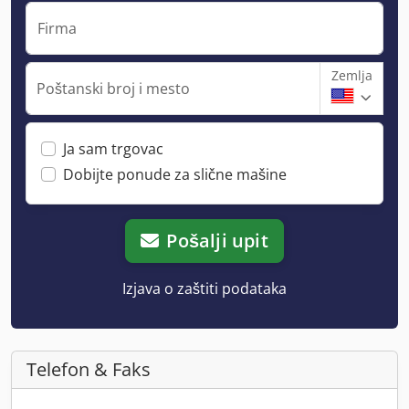
Firma
Zemlja
Poštanski broj i mesto
Ja sam trgovac
Dobijte ponude za slične mašine
Pošalji upit
Izjava o zaštiti podataka
Telefon & Faks