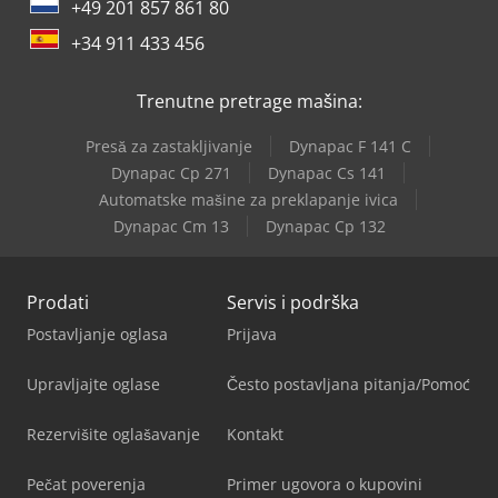
+49 201 857 861 80
+34 911 433 456
Trenutne pretrage mašina:
Presă za zastakljivanje
Dynapac F 141 C
Dynapac Cp 271
Dynapac Cs 141
Automatske mašine za preklapanje ivica
Dynapac Cm 13
Dynapac Cp 132
Prodati
Servis i podrška
Postavljanje oglasa
Prijava
Upravljajte oglase
Često postavljana pitanja/Pomoć
Rezervišite oglašavanje
Kontakt
Pečat poverenja
Primer ugovora o kupovini