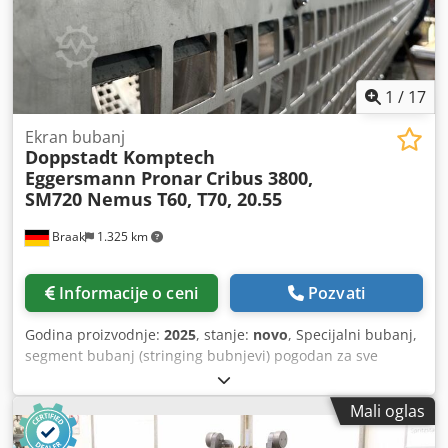
1
/
17
Ekran bubanj
Doppstadt Komptech
Eggersmann Pronar
Cribus 3800,
SM720 Nemus T60, T70, 20.55
Braak
1.325 km
Informacije o ceni
Pozvati
Godina proizvodnje:
2025
, stanje:
novo
, Specijalni bubanj,
segment bubanj (stringing bubnjevi) pogodan za sve
uobičajene skrining mašine, kao što su Doppstadt SM518 /
SM618 / SM620 / SM720 / Terra Select TKSNUMKS-T7,
Mali oglas
Komptech Makk, Mustang, Nemus , Cribus Pronar 18.47 ,
20.55 i drugi - Proizveden u skladu sa vašim