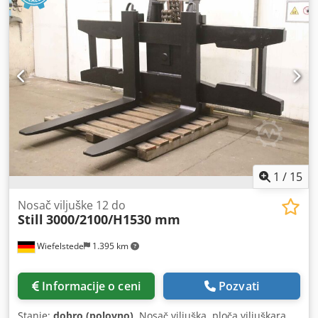
specifikacijama: - Moguće segmente sa perforacijama od 2
mm Dsdpfjwava Hex Aavokr - Jednostavna zamena
segmenata ekrana - Mogući su različiti segmenti unutar
jednog bubnja - Najmanji barovi - Hardoks segmenti -
Nerđajući čelik - Zavarena spirala - U različitim debljinama
žice - Kratki rokovi isporuke Mnogi ekran bubanj na lageru
1
/
15
Nosač viljuške 12 do
Still
3000/2100/H1530 mm
Wiefelstede
1.395 km
Informacije o ceni
Pozvati
Stanje:
dobro (polovno)
, Nosač viljuška, ploča viljuškara,