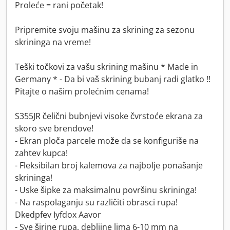
Proleće = rani početak!
Pripremite svoju mašinu za skrining za sezonu
skrininga na vreme!
Teški točkovi za vašu skrining mašinu * Made in
Germany * - Da bi vaš skrining bubanj radi glatko !!
Pitajte o našim prolećnim cenama!
S355JR čelični bubnjevi visoke čvrstoće ekrana za
skoro sve brendove!
- Ekran ploča parcele može da se konfiguriše na
zahtev kupca!
- Fleksibilan broj kalemova za najbolje ponašanje
skrininga!
- Uske šipke za maksimalnu površinu skrininga!
- Na raspolaganju su različiti obrasci rupa!
Dkedpfev Iyfdox Aavor
- Sve širine rupa, debljine lima 6-10 mm na