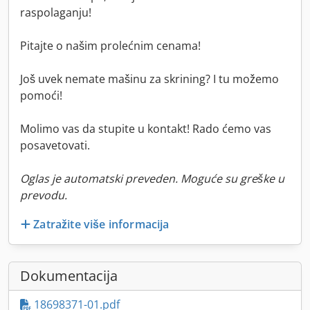
raspolaganju!
Pitajte o našim prolećnim cenama!
Još uvek nemate mašinu za skrining? I tu možemo
pomoći!
Molimo vas da stupite u kontakt! Rado ćemo vas
posavetovati.
Oglas je automatski preveden. Moguće su greške u
prevodu.
Zatražite više informacija
Dokumentacija
18698371-01.pdf