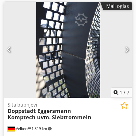
Mali oglas
1
/
7
Sita bubnjevi
Doppstadt Eggersmann
Komptech uvm.
Siebtrommeln
Velbert
1.319 km