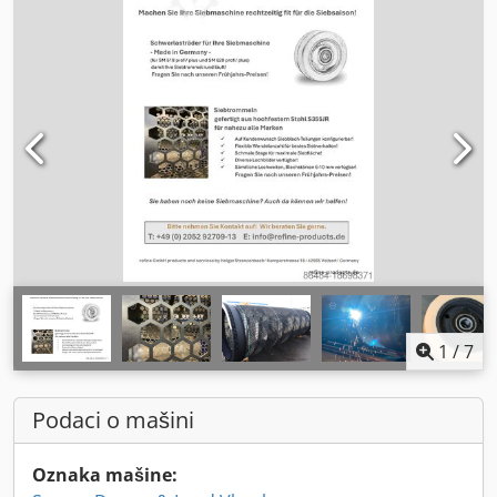
1
/
7
Podaci o mašini
Oznaka mašine: