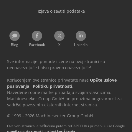
Izjava o zaštiti podataka
Blog
Facebook
X
LinkedIn
Sve informacije, ponude i cene na ovoj stranici su
neobavezujuće i nisu pravno obavezujuće!
Korišćenjem ove stranice prihvatate naše
Opšte uslove
poslovanja
i
Politiku privatnosti
.
Navedene robne marke pripadaju svojim vlasnicima.
Machineseeker Group GmbH ne preuzima odgovornost za
sadržaj povezanih eksternih internet stranica.
© 1999 - 2026 Machineseeker Group GmbH
Ova veb-stranica je zaštićena putem reCAPTCHA i primenjuju se Google
pravila o privatnosti
i
uslovi korišćenja
.