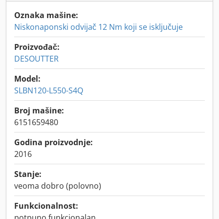
Oznaka mašine:
Niskonaponski odvijač 12 Nm koji se isključuje
Proizvođač:
DESOUTTER
Model:
SLBN120-L550-S4Q
Broj mašine:
6151659480
Godina proizvodnje:
2016
Stanje:
veoma dobro (polovno)
Funkcionalnost:
potpuno funkcionalan