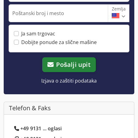
Zemlja
Poštanski broj i mesto
Ja sam trgovac
Dobijte ponude za slične mašine
Pošalji upit
Izjava o zaštiti podataka
Telefon & Faks
+49 9131 ... oglasi