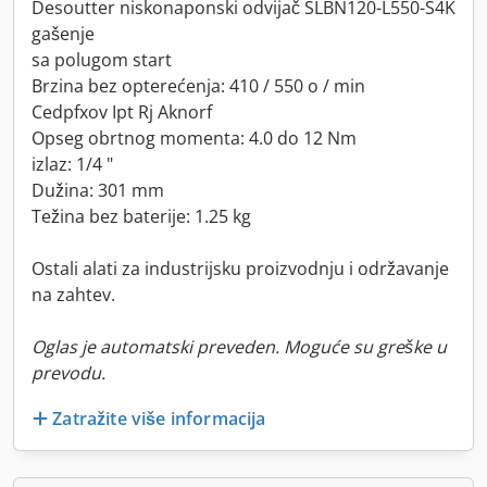
Desoutter niskonaponski odvijač SLBN120-L550-S4K
gašenje
sa polugom start
Brzina bez opterećenja: 410 / 550 o / min
Cedpfxov Ipt Rj Aknorf
Opseg obrtnog momenta: 4.0 do 12 Nm
izlaz: 1/4 "
Dužina: 301 mm
Težina bez baterije: 1.25 kg
Ostali alati za industrijsku proizvodnju i održavanje
na zahtev.
Oglas je automatski preveden. Moguće su greške u
prevodu.
Zatražite više informacija