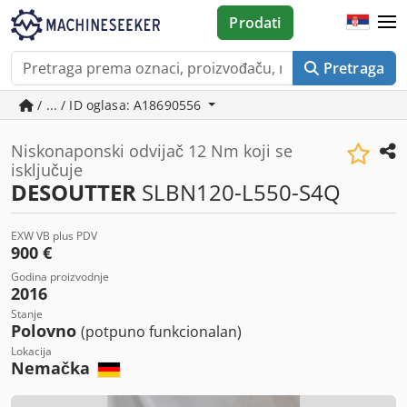
Prodati
Pretraga
/ ... / ID oglasa: A18690556
Niskonaponski odvijač 12 Nm koji se
isključuje
DESOUTTER
SLBN120-L550-S4Q
EXW VB plus PDV
900 €
Godina proizvodnje
2016
Stanje
Polovno
(potpuno funkcionalan)
Lokacija
Nemačka