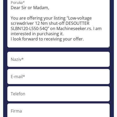
Poruka*
Naziv*
E-mail*
Telefon
Firma