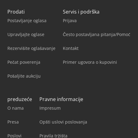
Prodati
Servis i podrška
Postavljanje oglasa
Prijava
Upravljajte oglase
Često postavljana pitanja/Pomoć
Rezervišite oglašavanje
Kontakt
Pečat poverenja
Primer ugovora o kupovini
Pošaljite aukciju
preduzeće
Pravne informacije
O nama
Impresum
Presa
Opšti uslovi poslovanja
Poslovi
Pravila tržišta