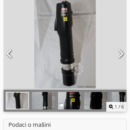
1
/
6
Podaci o mašini