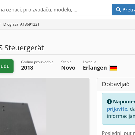
Pretr
ID oglasa: A18691221
 Steuergerät
Godina proizvodnje
Stanje
Lokacija
nudu
2018
Novo
Erlangen
Dobavljač
Napome
prijavite,
da
informacija
Poslednji put 