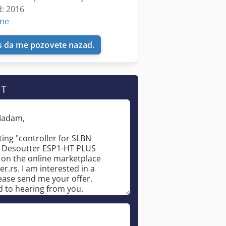
d: 2016
ine
 da me pozovete nazad.
IT