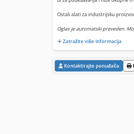
brža podešavanja i niže ukupne tr
Ostali alati za industrijsku proizv
Oglas je automatski preveden. Mo
Zatražite više informacija
Kontaktirajte ponuđača