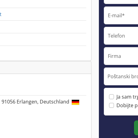
t
E-mail*
Telefon
Firma
Poštanski br
Ja sam t
, 91056 Erlangen, Deutschland
Dobijte 