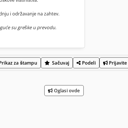
oškove vlasništva.
odnju i održavanje na zahtev.
guće su greške u prevodu.
Prikaz za štampu
Sačuvaj
Podeli
Prijavite
Oglasi ovde