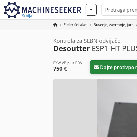
Srbija
Električni alati
Bušenje, zavrtanje, jure
Kontrola za SLBN odvijače
Desoutter
ESP1-HT PLUS
EXW VB plus PDV
Dajte protivpo
750 €