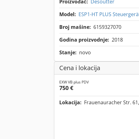
Proizvođač:
Desoutter
Model:
ESP1-HT PLUS Steuergerä
Broj mašine:
6159327070
Godina proizvodnje:
2018
Stanje:
novo
Cena i lokacija
EXW VB plus PDV
750 €
Lokacija:
Frauenauracher Str. 61