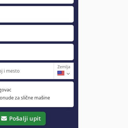
Zemlja
oj i mesto
rgovac
ponude za slične mašine
Pošalji upit