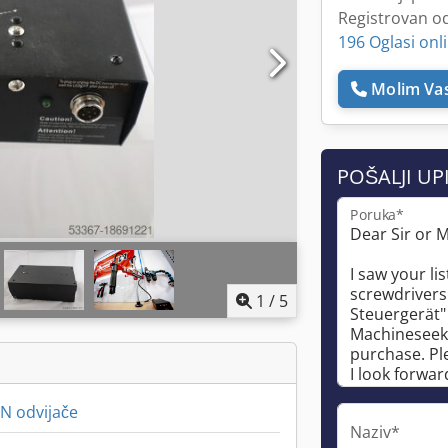
Registrovan o
196 Oglasi onl
Molim Vas
POŠALJI UP
Poruka*
1
/
5
N odvijače
Naziv*