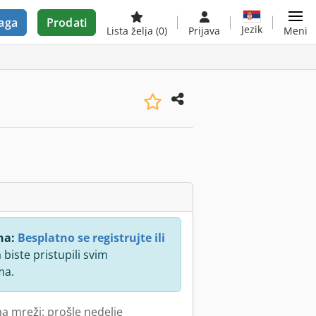
aga
Prodati
Jezik
Lista želja
(0)
Prijava
Meni
na:
Besplatno se registrujte ili
 biste pristupili svim
ma.
na mreži: prošle nedelje