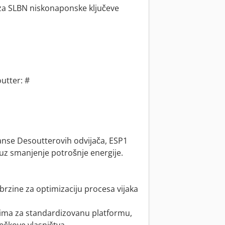
za SLBN niskonaponske ključeve
utter: #
anse Desoutterovih odvijača, ESP1
uz smanjenje potrošnje energije.
 brzine za optimizaciju procesa vijaka
zima za standardizovanu platformu,