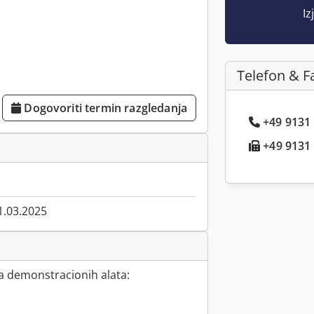
Iz
Telefon & F
Dogovoriti termin razgledanja
+49 9131 .
+49 9131 .
1.03.2025
a demonstracionih alata: