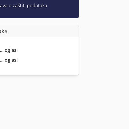
java o zaštiti podataka
aks
.. oglasi
.. oglasi