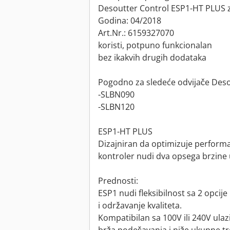
Desoutter Control ESP1-HT PLUS 
Godina: 04/2018
Art.Nr.: 6159327070
koristi, potpuno funkcionalan
bez ikakvih drugih dodataka
Pogodno za sledeće odvijače Deso
-SLBN090
-SLBN120
ESP1-HT PLUS
Dizajniran da optimizuje perform
kontroler nudi dva opsega brzine 
Prednosti:
ESP1 nudi fleksibilnost sa 2 opcije
i održavanje kvaliteta.
Kompatibilan sa 100V ili 240V ula