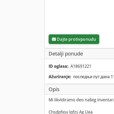
Dajte protivponudu
Detalji ponude
ID oglasa:
A18691221
Ažuriranje:
последњи пут дана 1
Opis
Mi likvidiramo deo našeg inventar
Chsdpfxsv Iqfzs Ag Uea