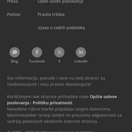
Presa
Opšti uslovi poslovanja
Poslovi
Pravila tržišta
Izjava o zaštiti podataka
Blog
Facebook
X
LinkedIn
Sve informacije, ponude i cene na ovoj stranici su
neobavezujuće i nisu pravno obavezujuće!
Korišćenjem ove stranice prihvatate naše
Opšte uslove
poslovanja
i
Politiku privatnosti
.
Navedene robne marke pripadaju svojim vlasnicima.
Machineseeker Group GmbH ne preuzima odgovornost za
sadržaj povezanih eksternih internet stranica.