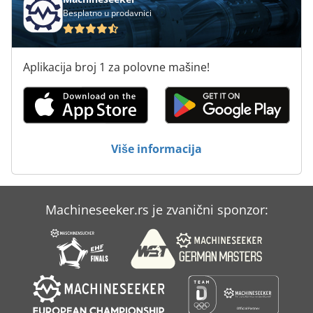
Besplatno u prodavnici
Aplikacija broj 1 za polovne mašine!
Više informacija
Machineseeker.rs je zvanični sponzor: