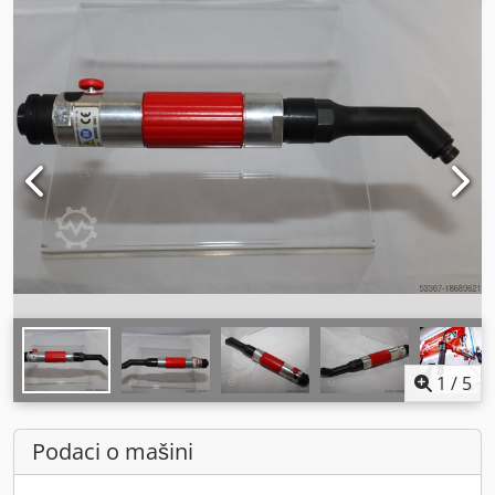
1
/
5
Podaci o mašini