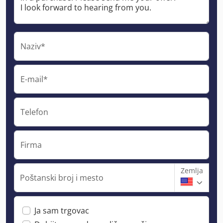
Naziv*
E-mail*
Telefon
Firma
Zemlja
Poštanski broj i mesto
Ja sam trgovac