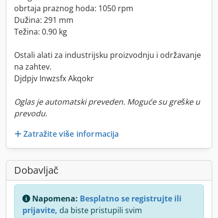
obrtaja praznog hoda: 1050 rpm
Dužina: 291 mm
Težina: 0.90 kg
Ostali alati za industrijsku proizvodnju i održavanje
na zahtev.
Djdpjv Inwzsfx Akqokr
Oglas je automatski preveden. Moguće su greške u
prevodu.
Zatražite više informacija
Dobavljač
Napomena:
Besplatno se registrujte ili
prijavite,
da biste pristupili svim