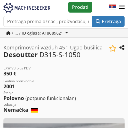
Prodati
Pretraga
/ ... / ID oglasa: A18689621
Komprimovani vazduh 45 ° Ugao bušilica
Desoutter
D315-S-1050
EXW VB plus PDV
350 €
Godina proizvodnje
2001
Stanje
Polovno
(potpuno funkcionalan)
Lokacija
Nemačka