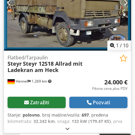
1
/
10
Flatbed/Tarpaulin
Steyr
Steyr 12S18 Allrad mit
Ladekran am Heck
24.000 €
Hennef
1.269 km
Fiksna cena plus PDV
Zatražiti
Pozvati
Stanje:
polovno
, broj mašine/vozila:
697
, pređena
kilometraža:
32.242 km
, snaga:
132 kW (179,47 KS)
, prva
registracija:
01/1995
, vrsta goriva:
dizel
, prazna masa
vozila:
9.500 kg
, maksimalna nosivost:
2.300 kg
, ukupna