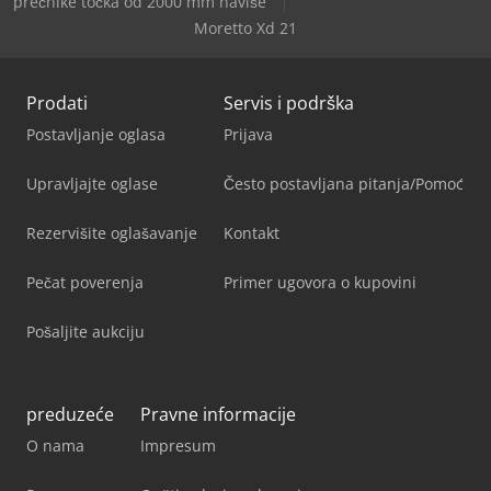
prečnike točka od 2000 mm naviše
Moretto Xd 21
Prodati
Servis i podrška
Postavljanje oglasa
Prijava
Upravljajte oglase
Često postavljana pitanja/Pomoć
Rezervišite oglašavanje
Kontakt
Pečat poverenja
Primer ugovora o kupovini
Pošaljite aukciju
preduzeće
Pravne informacije
O nama
Impresum