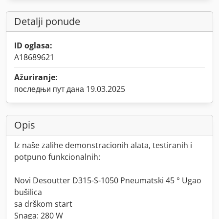
Detalji ponude
ID oglasa:
A18689621
Ažuriranje:
последњи пут дана 19.03.2025
Opis
Iz naše zalihe demonstracionih alata, testiranih i
potpuno funkcionalnih:
Novi Desoutter D315-S-1050 Pneumatski 45 ° Ugao
bušilica
sa drškom start
Snaga: 280 W