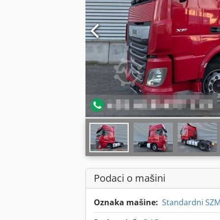
Podaci o mašini
Oznaka mašine:
Standardni SZ