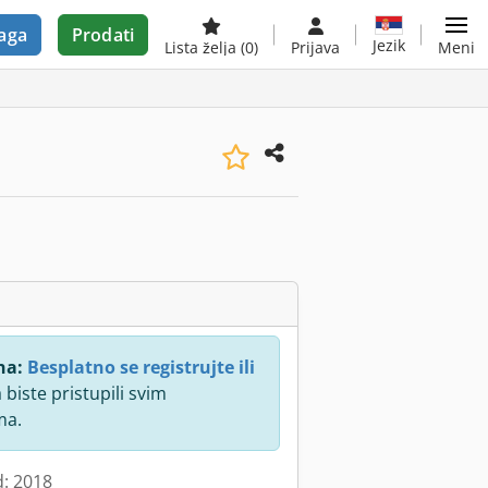
aga
Prodati
Jezik
Lista želja
(0)
Prijava
Meni
na:
Besplatno se registrujte ili
 biste pristupili svim
ma.
d: 2018