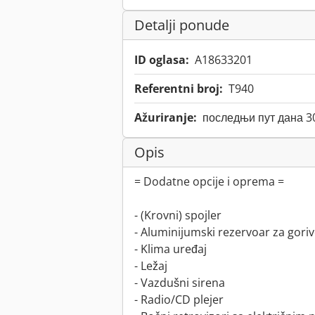
Detalji ponude
ID oglasa:
A18633201
Referentni broj:
T940
Ažuriranje:
последњи пут дана 3
Opis
= Dodatne opcije i oprema =
- (Krovni) spojler
- Aluminijumski rezervoar za gori
- Klima uređaj
- Ležaj
- Vazdušni sirena
- Radio/CD plejer