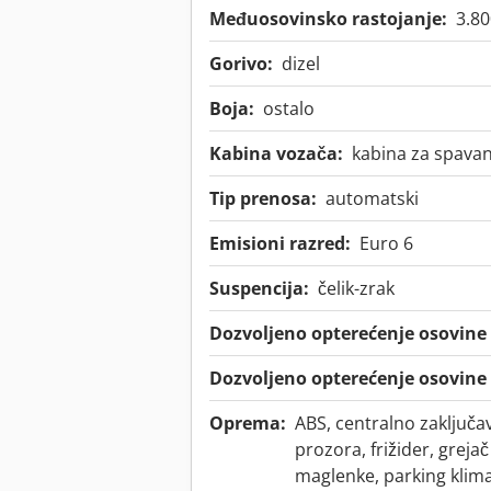
Međuosovinsko rastojanje:
3.8
Gorivo:
dizel
Boja:
ostalo
Kabina vozača:
kabina za spavan
Tip prenosa:
automatski
Emisioni razred:
Euro 6
Suspencija:
čelik-zrak
Dozvoljeno opterećenje osovine 
Dozvoljeno opterećenje osovine 
Oprema:
ABS, centralno zaključa
prozora, frižider, grejač
maglenke, parking klim