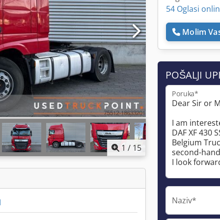
54 Oglasi onli
Molim Vas
POŠALJI UP
Poruka*
1
/
15
Naziv*
M