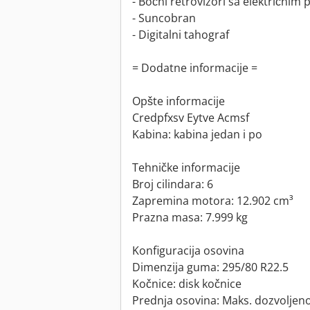
- Bočni retrovizori sa električni
- Suncobran
- Digitalni tahograf
= Dodatne informacije =
Opšte informacije
Credpfxsv Eytve Acmsf
Kabina: kabina jedan i po
Tehničke informacije
Broj cilindara: 6
Zapremina motora: 12.902 cm³
Prazna masa: 7.999 kg
Konfiguracija osovina
Dimenzija guma: 295/80 R22.5
Kočnice: disk kočnice
Prednja osovina: Maks. dozvoljeno