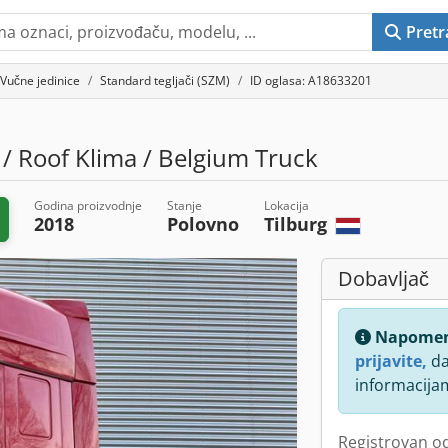
Pretr
Vučne jedinice
Standard tegljači (SZM)
ID oglasa: A18633201
 / Roof Klima / Belgium Truck
Godina proizvodnje
Stanje
Lokacija
2018
Polovno
Tilburg
Dobavljač
Napome
prijavite,
da
informacija
Registrovan o