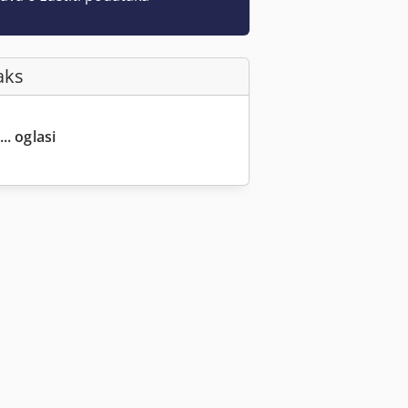
aks
.. oglasi