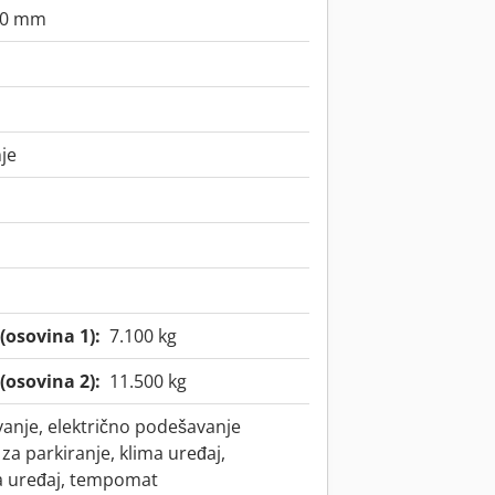
00 mm
je
(osovina 1):
7.100 kg
(osovina 2):
11.500 kg
vanje, električno podešavanje
 za parkiranje, klima uređaj,
a uređaj, tempomat