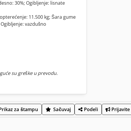
sno: 30%; Ogibljenje: lisnate
 opterećenje: 11.500 kg; Šara gume
 Ogibljenje: vazdušno
guće su greške u prevodu.
Prikaz za štampu
Sačuvaj
Podeli
Prijavite