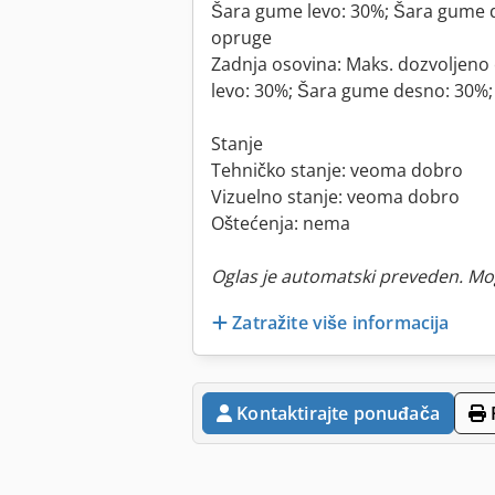
Šara gume levo: 30%; Šara gume de
opruge
Zadnja osovina: Maks. dozvoljeno
levo: 30%; Šara gume desno: 30%;
Stanje
Tehničko stanje: veoma dobro
Vizuelno stanje: veoma dobro
Oštećenja: nema
Oglas je automatski preveden. Mo
Zatražite više informacija
Kontaktirajte ponuđača