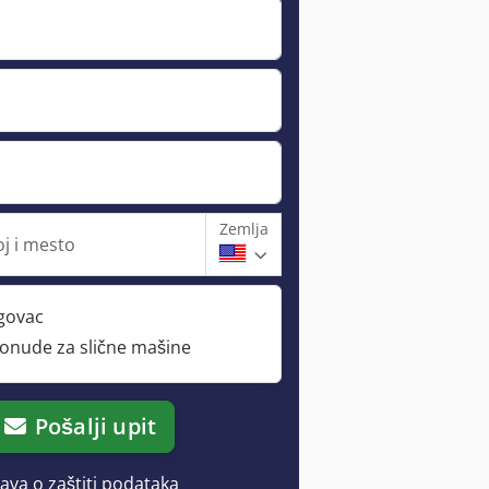
Zemlja
oj i mesto
rgovac
ponude za slične mašine
Pošalji upit
java o zaštiti podataka