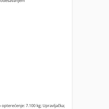
m podešavanjem
 opterećenje: 7.100 kg; Upravljačka;