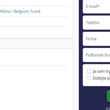
E-mail*
 Klima / Belgium Truck
Telefon
Firma
Poštanski br
Ja sam t
Dobijte 
Iz