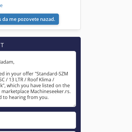
ne
 da me pozovete nazad.
IT