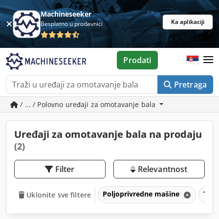
Machineseeker
Ka aplikaciji
Besplatno u prodavnici
Prodati
Pretraga
/ ... / Polovno uređaji za omotavanje bala
Uređaji za omotavanje bala na prodaju
(2)
Filter
Relevantnost
Poljoprivredne mašine
Tehn
Uklonite sve filtere