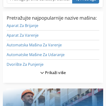
Pretražujte najpopularnije nazive mašina:
Aparat Za Brijanje
Aparat Za Varenje
Automatska Mašina Za Varenje
Automatske Mašine Za Udaranje
Dvorište Za Punjenje
Prikaži više
Izvor Za Raspoređivanje Opterećenja
Mašina Za Valjanje
Mašina Za Vezenje
Mlin Za Uređaj