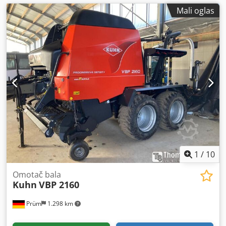
Mali oglas
1
/
10
Omotač bala
Kuhn
VBP 2160
Prüm
1.298 km