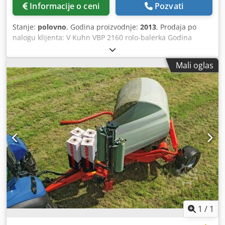
Informacije o ceni
Pozvati
Stanje:
polovno
, Godina proizvodnje:
2013
, Prodaja po
nalogu klijenta: V Kuhn VBP 2160 rolo-balerka Godina
proizvodnje 2013 16.257 bala 23 noža 3D omotač Mašina je
prošle zime generalno remontovana: - novi rotor, - novo
Mali oglas
sekačko dno, - novi beskonačni kaiševi (original Kuhn), -
pickup sa novim ležajevima, - gume u dobrom stanju, -
nema zastoja u održavanju. Balerka je u izuzetnom stanju i
potpuno spremna za rad bez ikakvih zadrški. Kombinaciju
balerke i omotača prodajemo zbog planirane kupovine
nove opreme. Prodaja samo nakon pregleda. Bez garancije
ili odgovornosti. Mesto skladištenja: null Dwedpfjylrtfex Al
Rja
1
/
1