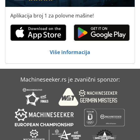
Uređaj Za Prikupljanje Otpadnog Ulja
Aplikacija broj 1 za polovne mašine!
Uređaja Za Fotoslog
Voda Za Hlađenje Uređaja
Vodič Za Ogradu
Više informacija
Vozi Uređaja
Machineseeker.rs je zvanični sponzor: