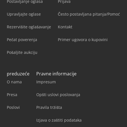
Postavljanje oglasa
Prijava
Upravljajte oglase
Često postavljana pitanja/Pomoć
Rezervišite oglašavanje
Kontakt
Pečat poverenja
Primer ugovora o kupovini
Pošaljite aukciju
preduzeće
Pravne informacije
O nama
Impresum
Presa
Opšti uslovi poslovanja
Poslovi
Pravila tržišta
Izjava o zaštiti podataka