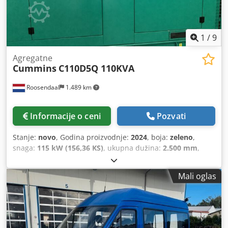
1
/
9
Agregatne
Cummins
C110D5Q 110KVA
Roosendaal
1.489 km
Informacije o ceni
Pozvati
Stanje:
novo
, Godina proizvodnje:
2024
, boja:
zeleno
,
snaga:
115 kW (156,36 KS)
, ukupna dužina:
2.500 mm
,
ukupna širina:
1.150 mm
, ukupna visina:
1.550 mm
,
Prazna masa: 1.975 kg Csdjxf Dr Sspfx An Eerf
Mali oglas