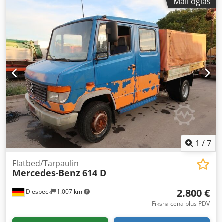
Mali oglas
tako da oprema nikada nije instalirana niti puštena u rad.
Postrojenje uključuje sledeću glavnu opremu: - MAN 12-
cilindrični motor, snage 273 kW, 50Hz, 1500 o/min - Marelli
MBX-E 250 MA4 generator, snage 169 kVA, 400V, 50Hz,
1500 o/min - AFR sistem kontrole odnosa vazduh-gorivo
proizvođača Motortech - Sistem upravljanja generatorom
proizvođača ComAp Dostupno (14) jedinica. Crjdpfx Anjyhc
T Is Esf
1
/
7
Flatbed/Tarpaulin
Mercedes-Benz
614 D
2.800 €
Diespeck
1.007 km
Fiksna cena plus PDV