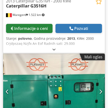
2013 Caterpillar G3516H - 2000 KWe
Caterpillar
G3516H
Waregem
1.522 km
Informacije o ceni
Pozvati
Stanje:
polovno
, Godina proizvodnje:
2013
, KWe: 2000
Crjdpszaq Nzjfx An Eof Radnih sati: 29.000
Mali oglas