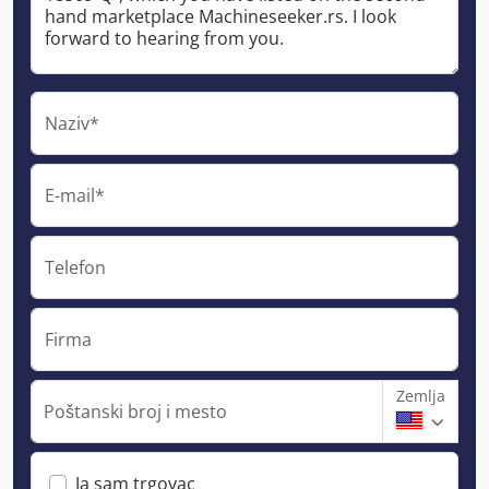
Naziv*
E-mail*
Telefon
Firma
Zemlja
Poštanski broj i mesto
Ja sam trgovac