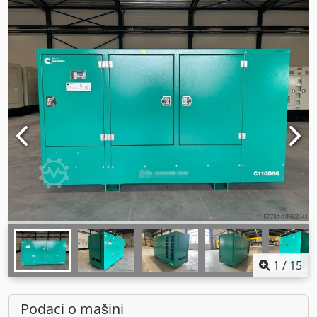
1
/
15
Podaci o mašini