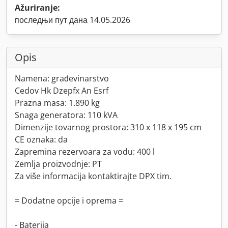
Ažuriranje:
последњи пут дана 14.05.2026
Opis
Namena: građevinarstvo
Cedov Hk Dzepfx An Esrf
Prazna masa: 1.890 kg
Snaga generatora: 110 kVA
Dimenzije tovarnog prostora: 310 x 118 x 195 cm
CE oznaka: da
Zapremina rezervoara za vodu: 400 l
Zemlja proizvodnje: PT
Za više informacija kontaktirajte DPX tim.
= Dodatne opcije i oprema =
- Baterija