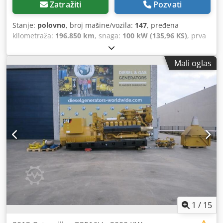
Zatražiti
Pozvati
Stanje:
polovno
, broj mašine/vozila:
147
, pređena
kilometraža:
196.850 km
, snaga:
100 kW (135,96 KS)
, prva
registracija:
01/1999
, vrsta goriva:
dizel
, prazna masa
vozila:
3.195 kg
, maksimalna nosivost:
2.795 kg
, ukupna
Mali oglas
težina:
5.990 kg
, dimenzija gume:
215/75 R16c
,
konfiguracija osovina:
2 osovine
, međuosovinsko
rastojanje:
3.600 mm
, boja:
plava
, tip prenosa:
mehanički
,
emisioni razred:
euro2
, suspencija:
čelik
, Oprema:
nizak
nivo buke, vučna spojnica prikolice
, Radna zapremina
4.240 ccm Duplo sedište 7 sedišta Difransijal sa konusnim i
tanjirastim zupčanikom na zadnjoj osovini neispravan NIJE
SPREMNO ZA VOŽNJU! Credonkc Elspfx An Eof Broj šasije
(VIN): N079381 Zadržavamo pravo na greške.
1
/
15