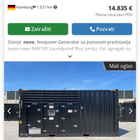
14.835 €
Hamburg
1.321 km
Fiksna cena plus PDV
Zatražiti
Pozvati
Stanje:
novo
, Nevpover Generator sa ponosom predstavlja
svoju novu NVK100 Soundproof Plus seriju. Ovi agregati su
opremljeni dodatnim zvučnim zavesama u kabinama, što
garantuje smanjenje nivoa buke od 15 odsto u odnosu na
Mali oglas
standardnu seriju. Jedinica je nova, kompletna uklj.
kontrola, rezervoar za dizel, izduvne baterije, elektronska
kontrola brzine, AVR, punjač baterija, bojler za hlađenje,
utičnice, RCD zaštitni prekidač. - Ojačana zvučna izolacija -
Ekstra tihi rad - Praćenje mreže, napajanje mreže -
Spreman za upotrebu Specifikacije: Model: NVK100 Zvučno
izolovan plus hitne generatora Favde motora Nevpover
generator set sa dodatnom zvučnom izolacijom Motor:
Favde CA4DF2-12D, 4 cilindra, vodeno hlađenje Generator:
Nevpover SZ / N100 Kontinuirana snaga: 72 kV / 90 kVA
Maksimalna snaga: 80 kV / 100 kVA Nivo buke (7m): 64 dB