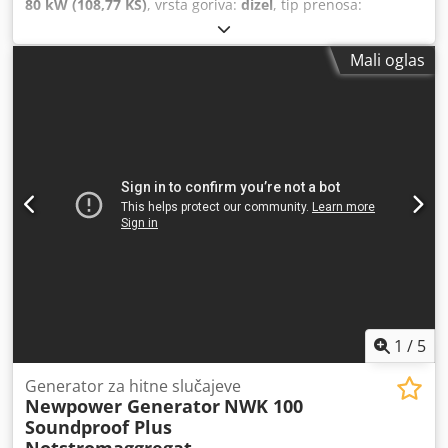
80 kW (108,77 KS)
, vrsta goriva:
dizel
, tip prenosa:
mehanički
, ukupna težina:
3.500 kg
, prva registracija:
03/2001
, sledeća inspekcija (TÜV):
05/2027
, boja:
plava
,
Mali oglas
broj sedišta:
9
, ukupna dužina:
5.645 mm
, ukupna širina:
1.933 mm
, ukupna visina:
2.800 mm
, Oprema:
ABS, grejač
za parkiranje
, Mercedes Benz Sprinter Bus sa opcijom 9
sedišta (6 pojedinačnih sedišta su izvadiva), trenutno 6.
L2H2. Unutrašnja visina 1.800 mm. Redovno servisiran po
servisnoj knjižici. Kilometraža dokaziva. Pomoćno grejanje.
Električni retrovizori. Kuka za prikolicu maksimalno 2.000
kg (tahograf za vuču prikolice). Dozvoljena ukupna masa
vozila 3.500 kg / nosivost 945 kg. Maksimalna brzina 140
km/h. Nove gume. Nove felne. Nova baterija. !!!
Zadržavamo pravo na greške, izmene i posrednu prodaju
!!! Credpfx Anjxf Rnae Ejf
1
/
5
Generator za hitne slučajeve
Newpower Generator
NWK 100
Soundproof Plus
Notstromaggregat