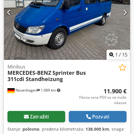
1
/
15
Minibus
MERCEDES-BENZ
Sprinter Bus
311cdi Standheizung
11.900 €
Neuenhagen
1.089 km
Fiksna cena PDV se ne može
iskazati
Zatražiti
Pozvati
Stanje:
polovno
, pređena kilometraža:
138.000 km
, snaga: