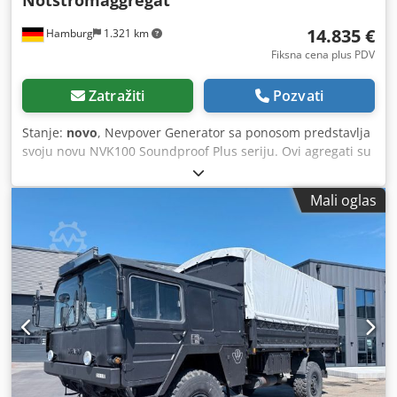
14.835 €
Hamburg
1.321 km
Fiksna cena plus PDV
Zatražiti
Pozvati
Stanje:
novo
, Nevpover Generator sa ponosom predstavlja
svoju novu NVK100 Soundproof Plus seriju. Ovi agregati su
opremljeni dodatnim zvučnim zavesama u kabinama, što
garantuje smanjenje nivoa buke od 15 odsto u odnosu na
Mali oglas
standardnu seriju. Jedinica je nova, kompletna uklj.
kontrola, rezervoar za dizel, izduvne baterije, elektronska
kontrola brzine, AVR, punjač baterija, bojler za hlađenje,
utičnice, RCD zaštitni prekidač. - Ojačana zvučna izolacija -
Ekstra tihi rad - Praćenje mreže, napajanje mreže -
Spreman za upotrebu Specifikacije: Model: NVK100 Zvučno
izolovan plus hitne generatora Favde motora Nevpover
generator set sa dodatnom zvučnom izolacijom Motor:
Favde CA4DF2-12D, 4 cilindra, vodeno hlađenje Generator:
Nevpover SZ / N100 Kontinuirana snaga: 72 kV / 90 kVA
Maksimalna snaga: 80 kV / 100 kVA Nivo buke (7m): 64 dB