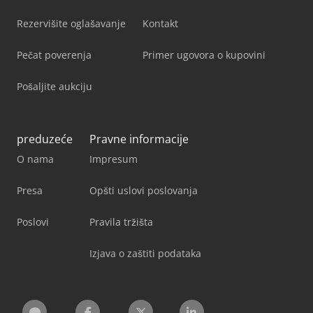
Rezervišite oglašavanje
Kontakt
Pečat poverenja
Primer ugovora o kupovini
Pošaljite aukciju
preduzeće
Pravne informacije
O nama
Impresum
Presa
Opšti uslovi poslovanja
Poslovi
Pravila tržišta
Izjava o zaštiti podataka