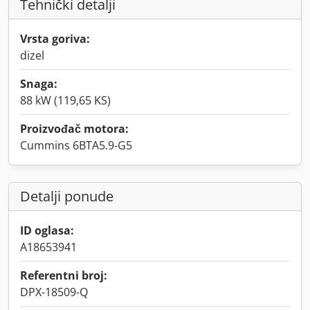
Tehnički detalji
Vrsta goriva:
dizel
Snaga:
88 kW (119,65 KS)
Proizvođač motora:
Cummins 6BTA5.9-G5
Detalji ponude
ID oglasa:
A18653941
Referentni broj:
DPX-18509-Q