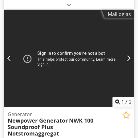
motora:
Cummins QSL9-G7
, Svrha upotrebe:
Građevinarstvo Crjdsv N Tlaepfx An Ejf Prazna masa: 3.400
Mali oglas
kg Snaga generatora: 330 kVA Dimenzije tovarnog prostora:
402 x 140 x 250 cm CE oznaka: da Zapremina rezervoara za
vodu: 995 l Zemlja proizvodnje: PT Kontaktirajte DPX tim za
dodatne informacije. = Dodatne opcije i oprema = - Baterija
- Kontrolna tabla - Čelični krov - Rezervoar
1
/
5
Generator
Newpower Generator
NWK 100
Soundproof Plus
Notstromaggregat