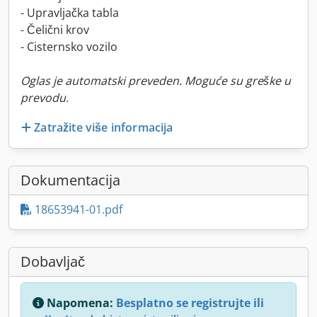
- Upravljačka tabla
- Čelični krov
- Cisternsko vozilo
Oglas je automatski preveden. Moguće su greške u
prevodu.
Zatražite više informacija
Dokumentacija
18653941-01.pdf
Dobavljač
Napomena:
Besplatno se registrujte ili