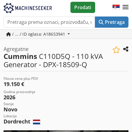
Prodati
Pretraga
/ ... / ID oglasa: A18653941
Agregatne
Cummins
C110D5Q - 110 kVA
Generator - DPX-18509-Q
Fiksna cena plus PDV
19.150 €
Godina proizvodnje
2026
Stanje
Novo
Lokacija
Dordrecht