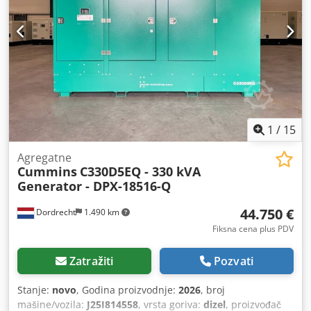
Menjač: Manuelni, pretvarač Rezervoar za dizel: 1
Zapremina rezervoara (l): 350 Kamera za vožnju unazad: ?
Bubnjasta kočnica: ? Dimenzije pneumatika: 14.00R20
Preostali šara: 40 - 40 % Prednje oslanjanje: Lisnate opruge
Zadnje oslanjanje: Lisnate opruge Kutija za alat: ? Ukupna
masa: 14300 kg Neto masa: 8920 kg
1
/
15
Agregatne
Cummins
C330D5EQ - 330 kVA
Generator - DPX-18516-Q
44.750 €
Dordrecht
1.490 km
Fiksna cena plus PDV
Zatražiti
Pozvati
Stanje:
novo
, Godina proizvodnje:
2026
, broj
mašine/vozila:
J25I814558
, vrsta goriva:
dizel
, proizvođač