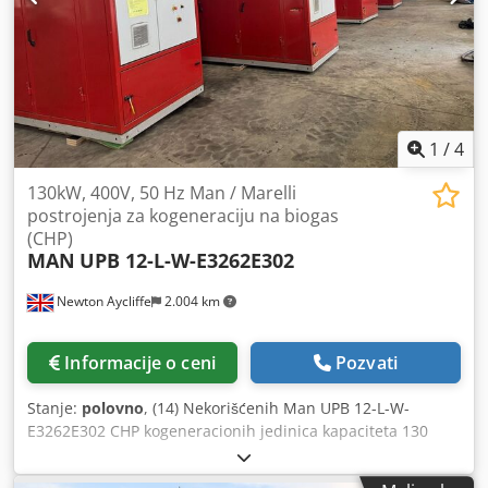
1
/
4
130kW, 400V, 50 Hz Man / Marelli
postrojenja za kogeneraciju na biogas
(CHP)
MAN
UPB 12-L-W-E3262E302
Newton Aycliffe
2.004 km
Informacije o ceni
Pozvati
Stanje:
polovno
, (14) Nekorišćenih Man UPB 12-L-W-
E3262E302 CHP kogeneracionih jedinica kapaciteta 130
kWel i 226 kWTh, proizvedenih 2022. godine i
projektovanih za rad na drvni gas. Projekat je obustavljen,