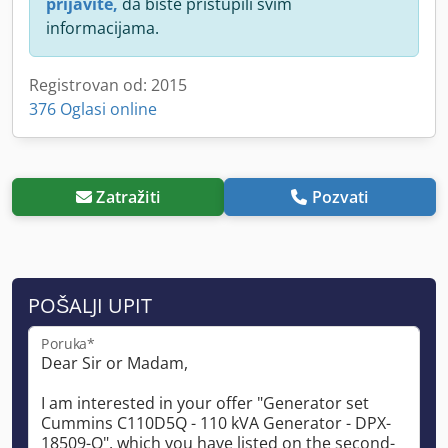
prijavite,
da biste pristupili svim
informacijama.
Registrovan od: 2015
376 Oglasi online
Zatražiti
Pozvati
POŠALJI UPIT
Poruka*