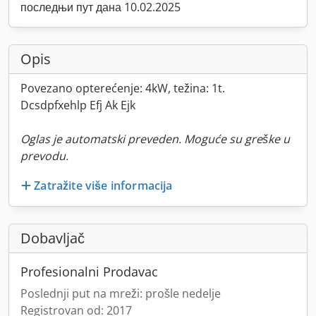
последњи пут дана 10.02.2025
Opis
Povezano opterećenje: 4kW, težina: 1t.
Dcsdpfxehlp Efj Ak Ejk
Oglas je automatski preveden. Moguće su greške u
prevodu.
Zatražite više informacija
Dobavljač
Profesionalni Prodavac
Poslednji put na mreži: prošle nedelje
Registrovan od: 2017