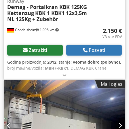
Runway
Demag - Portalkran KBK 125KG
Kettenzug
KBK 1 KBK1 12x3,5m
NL 125Kg + Zubehör
2.150 €
Gondelsheim
1.098 km
VB plus PDV
Zatražiti
Pozvati
Godina proizvodnje:
2012
, stanje:
veoma dobro (polovno)
,
broj mašine/vozila:
MBHF-KBK1
, DEMAG KBK Crane
Canopy Crane Runway Dimensions approx. 12m × 3.5m
Ostale dimenzije molimo vas da se ras ras raspitate! Tovar
Mali oglas
/ podizanje tereta 125 KG - 0,125to Tehnički podaci
sistema: Kran pista napravljena od Demag KBK1 šina
Sistem se isporučuje dovršeno: KBK Rails, Rail Connectors,
Chassis, End Plates, Cable Trail, Power Cable,
Brackets/Hangers itd. Dodpfx Aspiarnsk Esck incl. 1 most
with 125KG Demag DC-COM chain hoist Kran je
demontiran i odmah dostupan Jako dobro iskorišćeno
stanje, pogledajte slike Lokacija artikla je 75053