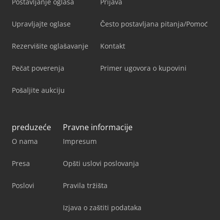
Postavljanje oglasa
Prijava
Upravljajte oglase
Često postavljana pitanja/Pomoć
Rezervišite oglašavanje
Kontakt
Pečat poverenja
Primer ugovora o kupovini
Pošaljite aukciju
preduzeće
Pravne informacije
O nama
Impresum
Presa
Opšti uslovi poslovanja
Poslovi
Pravila tržišta
Izjava o zaštiti podataka