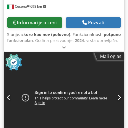
dizajn Podesivi oslonci Dsdpfoyidbmsx Ak Ejck Radio
Cesena
698 km
daljinski upravljač Ekološki režimi rada === STANJE ===
Odlično stanje (novo) – potpuno pregledan, održavan i
testiran od strane sertifikovanih stručnjaka. Moguća je
Informacije o ceni
Pozvati
inspekcija na zahtev. === LOKACIJA I CENA === Lokacija:
Sittard, Holandija. Moguća isporuka širom sveta. Cena:
Stanje:
skoro kao nov (polovno)
, Funkcionalnost:
potpuno
81.500 € (EXW / plus PDV). Pouzdane mašine iz prve ruke,
funkcionalan
, Godina proizvodnje:
2024
, vrsta upravljača:
sa kompletnom istorijom servisiranja i profesionalnom
NC upravljanje
, stepen automatizacije:
automatski
, tip
tehničkom podrškom. Iskoristite prednosti jednog od
aktuacije:
hidraulični
, proizvođač kontrolera:
SIEMENS
,
najvećih evropskih zaliha novih i polovnih mašina. Sve
Mali oglas
model kontrolera:
PLC
, broj valjaka:
4
, prečnik donjeg
mašine su potpuno proverene, CE sertifikovane i spremne
valjka:
150 mm
, prečnik valjka (gornji):
150 mm
, prečnik
za upotrebu. Rezervni delovi i tehnička podrška dostupni
bočnog valjka:
140 mm
, prečnik valjka:
150 mm
, dužina
na zahtev. === ISPORUKA === Uklanjanje krana moguć po
valjka:
2.050 mm
, radna širina:
2.000 mm
, podešavanje
zahtevu. Fleksibilne opcije isporuke u zavisnosti od
visine valjka:
18 mm
, radna visina:
800 mm
, debljina lima
odredišta i logističkih zahteva. Sve isporuke profesionalno
(maks.):
6 mm
, debljina lima čelika (maks.):
6 mm
, debljina
organizuje logistički tim kompanije Collé Rental & Sales.
lima od nerđajućeg čelika (maks.):
4 mm
, maks. debljina
aluminijskog lima:
6 mm
, debljina lima (mesing) maks.:
6
mm
, debljina lima bakra (maks.):
6 mm
, ukupna težina:
2.800 kg
, ukupna dužina:
3.800 mm
, ukupna širina:
1.200
mm
, ukupna visina:
1.100 mm
, snaga:
3 kW (4,08 KS)
,
ulazni napon:
400 V
, ulazna frekvencija:
50 Hz
, broj