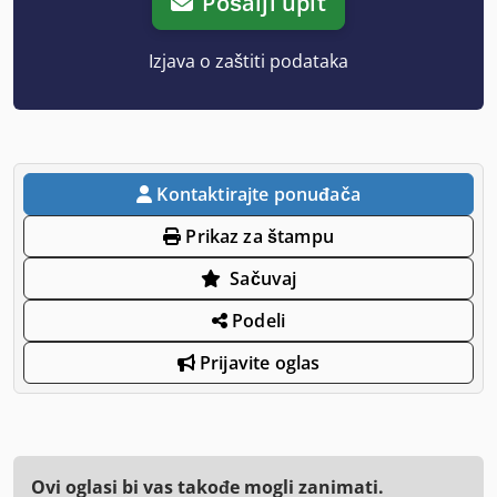
Pošalji upit
Izjava o zaštiti podataka
Kontaktirajte ponuđača
Prikaz za štampu
Sačuvaj
Podeli
Prijavite oglas
Ovi oglasi bi vas takođe mogli zanimati.