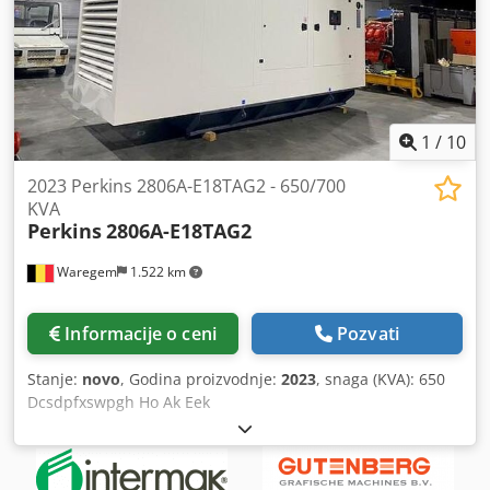
Gondelsheim Isporuka po teretnom prosleđivanje ili pik-ap
samo po zakazanoj obavezi Demag KBK1, KBK2 i KBK3 šine
su na lageru ! Ostali KBK sistemi su takođe na lageru.
Tovar 125KG - 1600KG Molimo vas da se ras raspitate o
vašoj pisti sa sveće i dimenzijama.
1
/
10
2023 Perkins 2806A-E18TAG2 - 650/700
KVA
Perkins
2806A-E18TAG2
Waregem
1.522 km
Informacije o ceni
Pozvati
Stanje:
novo
, Godina proizvodnje:
2023
, snaga (KVA): 650
Dcsdpfxswpgh Ho Ak Eek