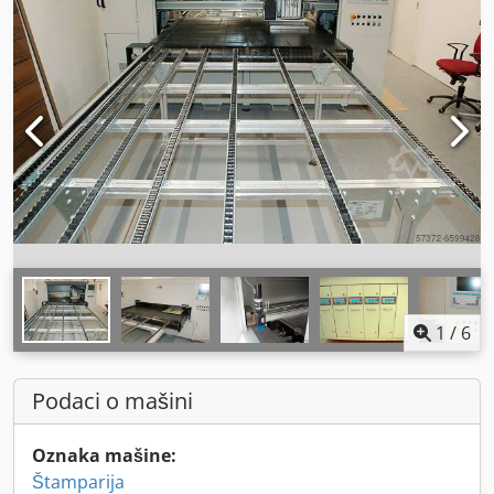
1
/
6
Podaci o mašini
Oznaka mašine:
Štamparija