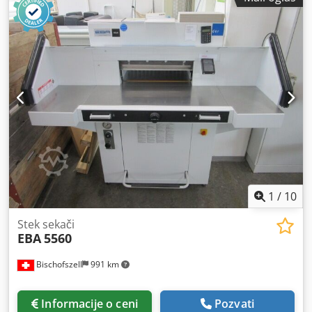
nožem Spremni za momentalnu upotrebu
1
/
10
Stek sekači
EBA
5560
Bischofszell
991 km
Informacije o ceni
Pozvati