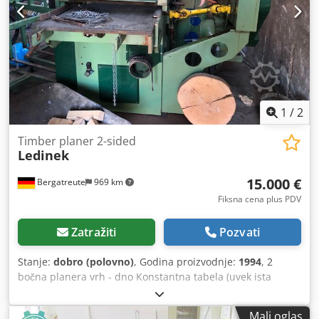
Sigurnosni sistem sa dugmetom za zaustavljanje u nuždi
Uputstvo za upotrebu i održavanje Dimenzije (mm): 3800 x
1200 x H1100 Težina: 2800 kg
1
/
2
Timber planer 2-sided
Ledinek
15.000 €
Bergatreute
969 km
Fiksna cena plus PDV
Zatražiti
Pozvati
Stanje:
dobro (polovno)
, Godina proizvodnje:
1994
, 2
bočna planera vrh - dno Konstantna tabela (uvek ista
visina dovoda) širina planera 600 mm planiranje visine 280
mm Djdpfx Aehuthyjk Eock Planiranje otvora sa striptiz
Mali oglas