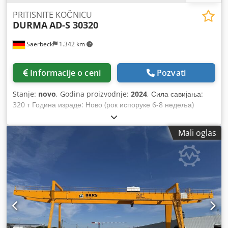
PRITISNITE KOČNICU
DURMA
AD-S 30320
Saerbeck
1.342 km
Informacije o ceni
Pozvati
Stanje:
novo
, Godina proizvodnje:
2024
, Сила савијања:
320 т Година израде: Ново (рок испоруке 6-8 недеља)
Управљање: ДТ 15 дужина савијања: 3050 мм удаљеност
између стубова: 2600 мм И Велика брзина: 160 мм / с И
Mali oglas
Радна брзина: 10 мм / с И Брзина повлачења: 140 мм / с
Дуљина стола за моторизирање круна: 630 мм Ширина
стола: 154 мм Висина стола: 900 мм ход: 365 мм
Пројекција: 410 мм 2 носача руку 2 Пртљажни прсти Брзина
кретања оси Кс: 250 мм / с Р -осовинска радна брзина:
(макс.) 140 мм / с Р ос: 250 мм Стандардна опрема: И1, И2,
Кс (3-осна) И1, И2, Кс = 650 мм (двострука вођица,
алуминијум) Софтвер Д-БЕНД за 3Д симулацију савијања и
поравнавање Ручно кружно премотање Р оса, ручно