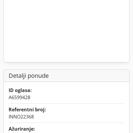
Detalji ponude
ID oglasa:
A6599428
Referentni broj:
INNO22368
Ažuriranje: