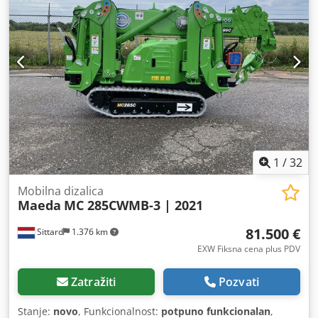
1
/
32
Mobilna dizalica
Maeda
MC 285CWMB-3 | 2021
81.500 €
Sittard
1.376 km
EXW Fiksna cena plus PDV
Zatražiti
Pozvati
Stanje:
novo
, Funkcionalnost:
potpuno funkcionalan
,