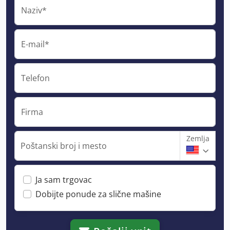
Naziv*
E-mail*
Telefon
Firma
Zemlja
Poštanski broj i mesto
Ja sam trgovac
Dobijte ponude za slične mašine