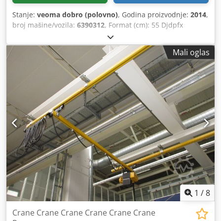
Stanje:
veoma dobro (polovno)
, Godina proizvodnje:
2014
,
broj mašine/vozila:
6390312
, Format (cm): 55 Djdpfx
Akexugv So Eeck Oprema / dodatne informacije: Bočni
stolovi, svetlosne barijere, 1x rezervno sečivo
Mali oglas
1
/
8
Crane Crane Crane Crane Crane Crane