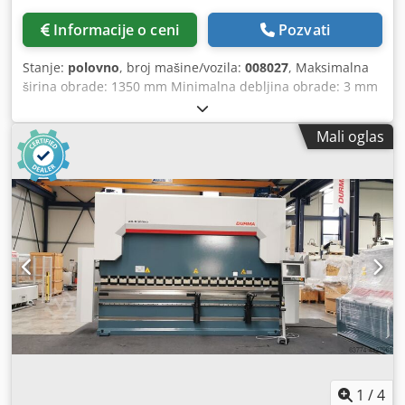
Informacije o ceni
Pozvati
Stanje:
polovno
, broj mašine/vozila:
008027
, Maksimalna
širina obrade: 1350 mm Minimalna debljina obrade: 3 mm
Radni sto: fiksna visina Vakuumski sto: da Dcjdpfx Akswvq
E As Esk Broj radnih agregata: 4 kom.
Mali oglas
1
/
4