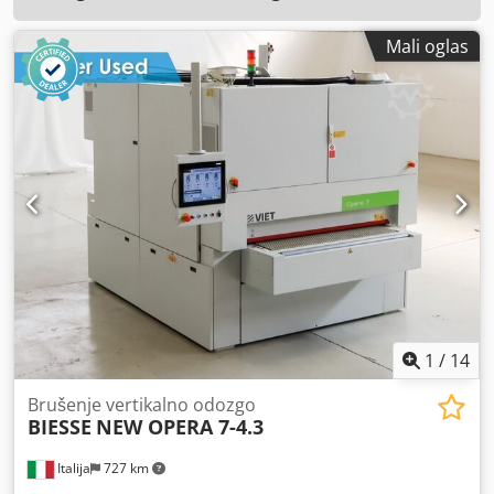
Mali oglas
1
/
14
Brušenje vertikalno odozgo
BIESSE
NEW OPERA 7-4.3
Italija
727 km