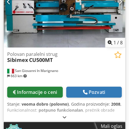
na ovoj stranici su prikupljene prema najboljem znanju i
savesti od nas i, koliko je moguće, od proizvođača.
Informacije su date u dobroj nameri, ali tačnost se ne
može garantovati. Prema tome, ne predstavljaju nikakvo
zastupanje niti ugovorne uslove. Preporučujemo da
proverite sve bitne detalje.
1
/
8
Polovan paralelni strug
Sibimex
CU500MT
San Giovanni In Marignano
663 km
Informacije o ceni
Pozvati
Stanje:
veoma dobro (polovno)
, Godina proizvodnje:
2008
,
Funkcionalnost:
potpuno funkcionalan
, prečnik obrade
iznad poprečne letve:
300 mm
, prolaz vretena:
100 mm
,
prečnik obrteža iznad kliznog ležaja:
500 mm
, visina
Mali oglas
centra:
250 mm
, širina centra:
400 mm
, dužina obrade: