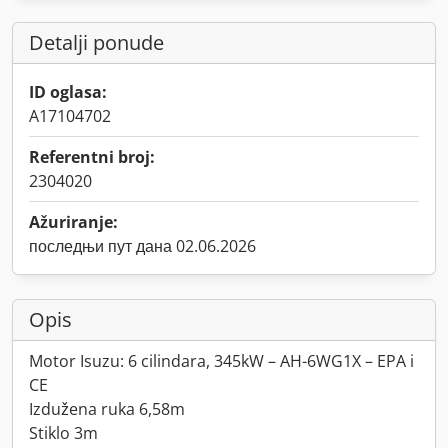
Detalji ponude
ID oglasa:
A17104702
Referentni broj:
2304020
Ažuriranje:
последњи пут дана 02.06.2026
Opis
Motor Isuzu: 6 cilindara, 345kW – AH-6WG1X – EPA i
CE
Izdužena ruka 6,58m
Stiklo 3m