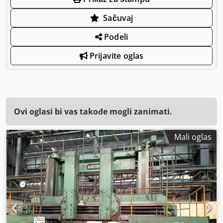
Sačuvaj
Podeli
Prijavite oglas
Ovi oglasi bi vas takođe mogli zanimati.
Mali oglas