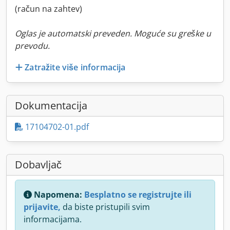
(račun na zahtev)
Oglas je automatski preveden. Moguće su greške u
prevodu.
Zatražite više informacija
Dokumentacija
17104702-01.pdf
Dobavljač
Napomena:
Besplatno se registrujte ili
prijavite,
da biste pristupili svim
informacijama.