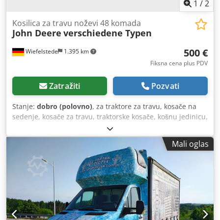
1
/
2
Kosilica za travu noževi 48 komada
John Deere
verschiedene Typen
500 €
Wiefelstede
1.395 km
Fiksna cena plus PDV
Zatražiti
Pozvati
Stanje:
dobro (polovno)
, za traktore za travu, kosače na
sedenje, kosače za travu, traktorske kosače, košnu jedinicu,
kosače za travu, košni greben, disk kosaču - Noževi za
kosaču: 48 komada - Tipovi: različiti - Paket: kompletan
Mali oglas
Cedpjb A R Uhsfx Ag Uoha - Cena: komplet - Težina: 120 kg