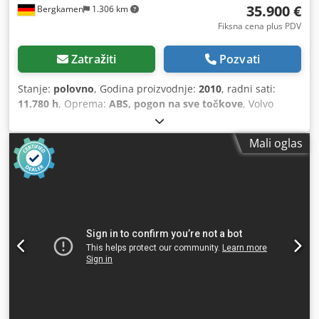
35.900 €
Bergkamen
1.306 km
Fiksna cena plus PDV
Zatražiti
Pozvati
Stanje:
polovno
, Godina proizvodnje:
2010
, radni sati:
11.780 h
, Oprema:
ABS, pogon na sve točkove
, Volvo
BAGER EW140C klima uređaj 16.850 kg Cedeyltr Aopfx Ag
Uoha 91 kW Odlično stanje
Mali oglas