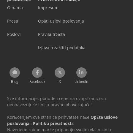
O nama
Impresum
Presa
Opšti uslovi poslovanja
Poslovi
Pravila tržišta
Izjava o zaštiti podataka
Blog
Facebook
X
LinkedIn
Sve informacije, ponude i cene na ovoj stranici su
neobavezujuće i nisu pravno obavezujuće!
Korišćenjem ove stranice prihvatate naše
Opšte uslove
poslovanja
i
Politiku privatnosti
.
Navedene robne marke pripadaju svojim vlasnicima.