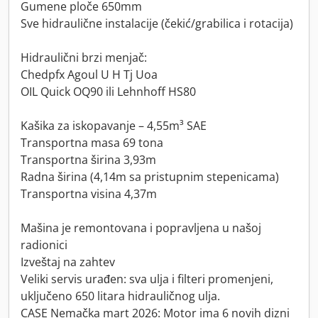
Gumene ploče 650mm
Sve hidraulične instalacije (čekić/grabilica i rotacija)
Hidraulični brzi menjač:
Chedpfx Agoul U H Tj Uoa
OIL Quick OQ90 ili Lehnhoff HS80
Kašika za iskopavanje – 4,55m³ SAE
Transportna masa 69 tona
Transportna širina 3,93m
Radna širina (4,14m sa pristupnim stepenicama)
Transportna visina 4,37m
Mašina je remontovana i popravljena u našoj
radionici
Izveštaj na zahtev
Veliki servis urađen: sva ulja i filteri promenjeni,
uključeno 650 litara hidrauličnog ulja.
CASE Nemačka mart 2026: Motor ima 6 novih dizni