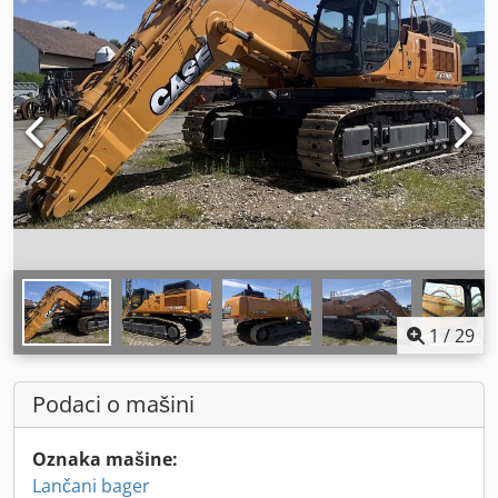
1
/
29
Podaci o mašini
Oznaka mašine:
Lančani bager