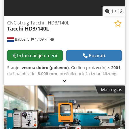
1
/
12
CNC strug Tacchi - HD3/140L
Tacchi
HD3/140L
Babberich
1.409 km
Informacije o ceni
Pozvati
Stanje:
veoma dobro (polovno)
, Godina proizvodnje:
2001
,
dužina obrade:
8.000 mm
, prečnik obrteža iznad kliznog
ležaja:
2.000 mm
, maksimalna težina obratka:
25.000 kg
,
prečnik obrtanja iznad gornjeg suporta:
1.550 mm
, Prečnik
Mali oglas
obrte na ležaju Ø 2000 mm Chsdpfxsxxxbzs Ag Usa Prečnik
obrte na klizaču 1550 mm Dužina obrade 8000 mm Provrt
vretena 150 mm Snaga vretena 95 kW Širina ležaja 1400
mm Pinola Ø 260 Hod pinole 200 mm Prijem vretena Metric
80 Mk Težina radnog komada 25000 kg Struja 95 A Brzina
obrtanja 360 o/min Posmak X-osa 0 - 6000 mm/min Posmak
Z-osa 0 - 6000 mm/min Molimo imajte na umu: Informacije