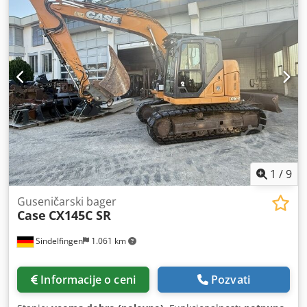
Sprinter Chodpfxszcurxe Ag Uja Motor 3.0 318 CDI V6 184
KS Trenutna kilometraža iznosi 522600 km Tehnički
pregled važi do 22.12.2026 Vozilo zahteva limarske
popravke, mehanički u dobrom stanju.
1
/
9
Guseničarski bager
Case
CX145C SR
Sindelfingen
1.061 km
Informacije o ceni
Pozvati