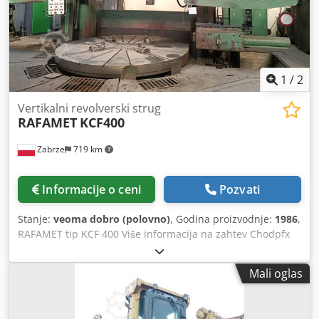
1
/
2
Vertikalni revolverski strug
RAFAMET
KCF400
Zabrze
719 km
Informacije o ceni
Pozvati
Stanje:
veoma dobro (polovno)
, Godina proizvodnje:
1986
,
RAFAMET tip KCF 400 Više informacija na zahtev Chodpfx
Ageytq T Ho Uoa
Mali oglas