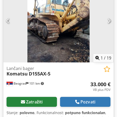
1
/
19
Lančani bager
Komatsu
D155AX-5
33.000 €
Beograd
101 km
VB plus PDV
Zatražiti
Pozvati
Stanje:
polovno
, Funkcionalnost:
potpuno funkcionalan
,