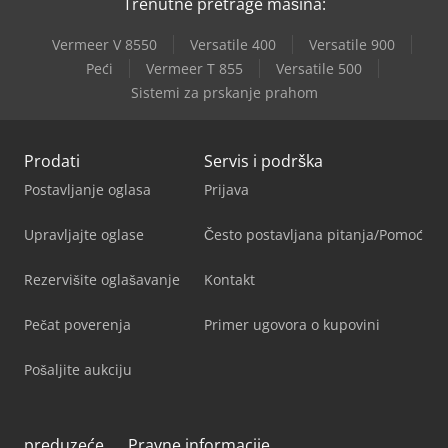
Trenutne pretrage mašina:
Vermeer V 8550
Versatile 400
Versatile 900
Peći
Vermeer T 855
Versatile 500
Sistemi za prskanje prahom
Prodati
Servis i podrška
Postavljanje oglasa
Prijava
Upravljajte oglase
Često postavljana pitanja/Pomoć
Rezervišite oglašavanje
Kontakt
Pečat poverenja
Primer ugovora o kupovini
Pošaljite aukciju
preduzeće
Pravne informacije