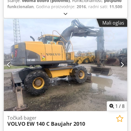
Stanje:
veoma dobro (polovno)
, Funkcionalnost:
potpuno
funkcionalan
, Godina proizvodnje:
2016
, radni sati:
11.500
h
, * 11.500 радних сати * Радна тежина 15.700 kg * Снага
мотора 77 kW Cjdpfx Agoy Rm H Es Ueha * Roadliner *
Mali oglas
Хидраулични брзи спој * Клима уређај
1
/
8
Točkaš bager
VOLVO
EW 140 C Baujahr 2010