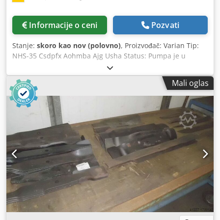
Informacije o ceni
Pozvati
Stanje:
skoro kao nov (polovno)
, Proizvođač: Varian Tip:
NHS-35 Csdpfx Aohmba Ajg Usha Status: Pumpa je u
veoma dobrom stanju i takođe dostupna sa ugaoni ventil
ako je potrebno! Garancija: 3 meseca Vreme isporuke: sa
Mali oglas
zaliha