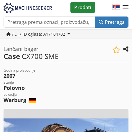
Prodati
Pretraga
/ ... / ID oglasa: A17104702
Lančani bager
Case
CX700 SME
Godina proizvodnje
2007
Stanje
Polovno
Lokacija
Warburg