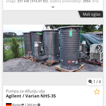
snaga:
231 kW (314,07 KS)
, Godina proizvodnje:
2004
, broj
mašine/vozila:
KMTODO61E02076058
, potpuno
funkcionalan Chjdpjylyp Usfx Ag Uoa
Mali oglas
1
/
4
Pumpa za difuziju ulja
Agilent / Varian
NHS-35
Borken
1.364 km