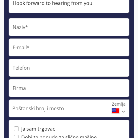
Naziv*
E-mail*
Telefon
Firma
Zemlja
Poštanski broj i mesto
Ja sam trgovac
Dobijte ponude za slične mašine