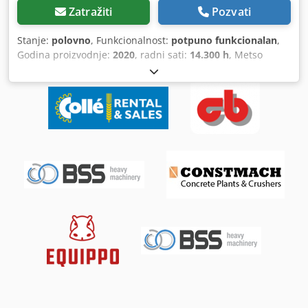
Zatražiti
Pozvati
Stanje:
polovno
, Funkcionalnost:
potpuno funkcionalan
,
Godina proizvodnje:
2020
, radni sati:
14.300 h
, Metso
Nordberg HP200 – Konusna drobilica na prodaju Radni
sati: 14.300 Chjdpfsxyi Riox Ag Uoa Stanje: Potpuno
funkcionalna, trenutno u upotrebi, redovno servisirana
Opis mašine Nudimo Metso Nordberg HP200 konusnu
drobilicu – jedan od najpouzdanijih i najefikasnijih uređaja
u svojoj klasi. Mašina je još uvek u svakodnevnom radu,
održava se prema uputstvima proizvođača i nalazi se u
veoma dobrom tehničkom stanju. Idealan izbor za
proizvodnju visokokvalitetnog agregata, kako u
stacionarnim postrojenjima tako i u mobilnim aplikacijama.
Ključne karakteristike - Visoka efikasnost drobljenja i
konstantan kvalitet finalnog proizvoda - Odlične
performanse pri drobljenju tvrdih i srednje tvrdih
materijala - Hidrauličko podešavanje zazora (CSS) -
Stabilan rad uz niske troškove habanja - Pouzdana,
robusna konstrukcija, naširoko korišćena u evropskim
kamenolomima Tehničke specifikacije (HP200) - Prečnik