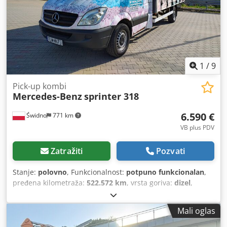
1
/
9
Pick-up kombi
Mercedes-Benz
sprinter 318
6.590 €
Świdno
771 km
VB plus PDV
Zatražiti
Pozvati
Stanje:
polovno
, Funkcionalnost:
potpuno funkcionalan
,
pređena kilometraža:
522.572 km
, vrsta goriva:
dizel
,
prazna masa vozila:
2.605 kg
, konfiguracija osovina:
2
osovine
, gorivo:
dizel
, dužina tovarnog prostora:
4.300
Mali oglas
mm
, širina utovarnog prostora:
2.100 mm
, visina tovarnog
prostora:
2.100 mm
, Godina proizvodnje:
2008
, Mercedes