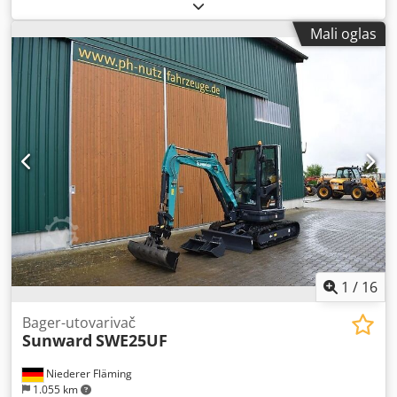
Mali oglas
1
/
16
Bager-utovarivač
Sunward
SWE25UF
Niederer Fläming
1.055 km