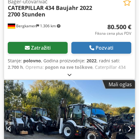
Bager-utovarivač
CATERPILLAR
434 Baujahr 2022
2700 Stunden
80.500 €
Bergkamen
1.306 km
Fiksna cena plus PDV
Zatražiti
Pozvati
Stanje:
polovno
, Godina proizvodnje:
2022
, radni sati:
2.700 h
, Oprema:
pogon na sve točkove
, Caterpillar 434
Bager-utovarivač 2.700 radnih sati * Broj modela: 434 *
Godina proizvodnje: 2022 Dkodpfozr Tqwex Abfor * Radna
Mali oglas
masa: 9.520 kg * Odlično stanje