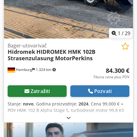
1
/
29
Bager-utovarivač
Hidromek
HIDROMEK HMK 102B
Strasenzulasung MotorPerkins
84.300 €
Hamburg
1.324 km
Fiksna cena plus PDV
Zatražiti
Pozvati
Stanje:
novo
, Godina proizvodnje:
2024
, Cena 99.000 € +
PDV HMK 102 B Alpha Stage 5, turbodiesel motor 99,8 KS
(74,4 kW, 4,4 litra, 4 cilindra Perkins) Moguća registracija za
drumski saobraćaj Luksuzna staklena kabina „Jumbo“
najnovije generacije, FOPS/ROPS sertifikovana, sa 2 vrata
Klima i grejanje CD-MP3 audio uređaj sa antenom i