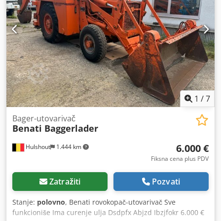
1
/
7
Bager-utovarivač
Benati Baggerlader
6.000 €
Hulshout
1.444 km
Fiksna cena plus PDV
Zatražiti
Pozvati
Stanje:
polovno
, Benati rovokopač-utovarivač Sve
funkcioniše Ima curenje ulja Dsdpfx Abjzd Ibzjfokr 6.000 €