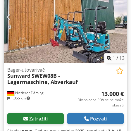
kabine, Livelink Direktna montaža, multifunkcionalna
lopata sa 6 funkcija, 2350 mm (92) 300 mm (12") standardni
profil sa zubima 600 mm (24") standardni profil sa zubima
Cevi za hidraulični sistem, 3/8" Cevi za hidraulični čekić,
prigušivač na kraju ruke Prednja svetla (RH Dip) Rotirajuća
svetlosna signalizacija Zvučni signal za vožnju unazad =
Dodatne informacije = Godina proizvodnje: 2026 Pogonsko
rešenje: Točkovi Broj cilindara: 4 Masa bez opterećenja:
8.135 kg Dimenzije (D x Š x V): 565 x 235 x 361 cm
1
/
13
Bager-utovarivač
Sunward
SWEW08B -
Lagermaschine, Abverkauf
13.000 €
Niederer Fläming
1.055 km
Fiksna cena PDV se ne može
iskazati
Zatražiti
Pozvati
Stanje:
novo
, Godina proizvodnje:
2025
, radni sati:
2 h
, Mi