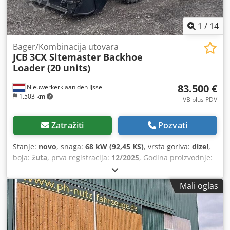
1
/
14
Bager/Kombinacija utovara
JCB
3CX Sitemaster Backhoe
Loader (20 units)
83.500 €
Nieuwerkerk aan den IJssel
1.503 km
VB plus PDV
Zatražiti
Pozvati
Stanje:
novo
, snaga:
68 kW (92,45 KS)
, vrsta goriva:
dizel
,
boja:
žuta
, prva registracija:
12/2025
, Godina proizvodnje:
2025
, = Dodatne opcije i pribor = Dkjdpfx Abjzqdt Hsfjr -
Svetlo za upozorenje koje svetli u svim pravcima -
Mali oglas
Automatski sistem za zagrevanje = Napomene = Tip: 3CX
14 sa produženom rukom Motor, stepen II Ručne kontrole
(STD LIFT) Paket modela 3CX Sitemaster Ručni menjač,
4WD/2WS Kabina sa klimom i grejanjem Električni sistemi