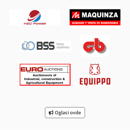
Od Prskanja
On 06 Utovarivač
Pribor Za Varenje
Prostor Za Proizvodnju
Sistem Za Varenje
Sok Od Novinara
Stavostroj Vp 200
Univerzalna Mašina Za Pro-
Uputstva Za Upotrebu
Oglasi ovde
Utovarivač Sa Bager
Za Zavarivanje