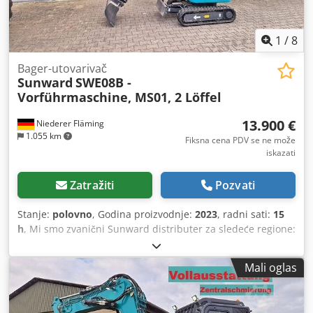
garancije i odgovornosti, podložne greškama i prodaji. ?
1
/
8
Bager-utovarivač
Sunward
SWE08B -
Vorführmaschine, MS01, 2 Löffel
13.900 €
Niederer Fläming
1.055 km
Fiksna cena PDV se ne može
iskazati
Zatražiti
Pozvati
Stanje:
polovno
, Godina proizvodnje:
2023
, radni sati:
15
h
, Mi smo zvanični Sunward distributer za sledeće regione:
Berlin, savezna pokrajina Brandenburg i istočni deo Saske.
Sunward SWE08B Godina proizvodnje: 2023 otprilike 15
Mali oglas
radnih sati - demo mašina Radna masa: 980 kg Podesivo
podvozje: od 750 mm do 1000 mm LED radna svetla 2
brzine vožnje Uključeno: MS01, uska kašika 25 cm i široka