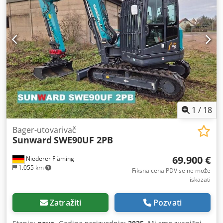
kašika 60 cm Pregled mašine moguć u bilo koje vreme uz
prethodni telefonski dogovor. Sve informacije bez
garancije. Moguća je zamena za vašu staru mašinu. Mi
smo Sunward distributer za sledeće regione: Dedpeyq A N
Uofx Abfskr Okrug Wittenberg, okrug Nordsachsen, okrug
Leipzig, grad Leipzig, okrug Elbe-Elster, okrug
Oberspreewald-Lausitz, grad Cottbus, okrug Spree-Neiße,
okrug Oberhavel, okrug Barnim, okrug Märkisch-Oderland,
grad Frankfurt Oder, okrug Oder-Spree, okrug Dahme-
Spreewald, okrug Teltow-Fläming, okrug Potsdam-
Mittelmark, grad Potsdam, grad Brandenburg, okrug
1
/
18
Havelland, grad Berlin.
Bager-utovarivač
Sunward
SWE90UF 2PB
69.900 €
Niederer Fläming
1.055 km
Fiksna cena PDV se ne može
iskazati
Zatražiti
Pozvati