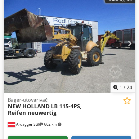
1
/
24
Bager-utovarivač
NEW HOLLAND
LB 115-4PS,
Reifen neuwertig
Ardagger Stift
662 km