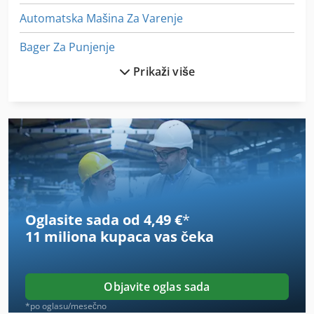
Automatska Mašina Za Varenje
Bager Za Punjenje
Prikaži više
Bubanj Sito Za Prisvojila Drvo
Disk Sa Upravljačkim Programom
Dvoglavi Cnc Ger
Ka 77
Masina Za Peskarenje
Oglasite sada od 4,49 €
*
Mašina Za Hranu
11 miliona kupaca
vas čeka
Mašina Za Vezenje
Od Iverice
Objavite oglas sada
Od Livenog
*po oglasu/mesečno