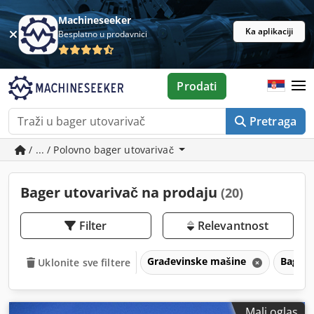
Machineseeker
Ka aplikaciji
Besplatno u prodavnici
Prodati
Pretraga
/ ... / Polovno bager utovarivač
Bager utovarivač na prodaju
(20)
Filter
Relevantnost
Građevinske mašine
Bager
Uklonite sve filtere
Mali oglas