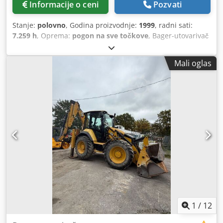
Informacije o ceni
Pozvati
Stanje:
polovno
, Godina proizvodnje:
1999
, radni sati:
7.259 h
, Oprema:
pogon na sve točkove
, Bager-utovarivač
New Holland LB 115, 4 konjske snage, sa sistemom
upravljanja „pasji hod“, gume skoro nove, bager ima
Mali oglas
austrijske dokumente, sopstvena težina: 8.300 kg, fabrički
broj: 031015705, kontakt: Ivelina Redl (ruski, bugarski,
srpski, engleski, nemački), broj telefona: [broj telefona],
podložno greškama i mogućnosti prodaje tokom perioda!
Dedpfezp Sy Ejx Abfokr Pažnja: Naša kancelarija je
zatvorena zbog godišnjeg odmora od 01.08.2026. do
16.08.2026. Od ponedeljka, 17.08.2026, ponovo smo
dostupni!
1
/
12