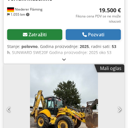
zamenu.
19.500 €
Niederer Fläming
1.055 km
Fiksna cena PDV se ne može
iskazati
Zatražiti
Pozvati
Stanje:
polovno
, Godina proizvodnje:
2025
, radni sati:
53
h
, SUNWARD SWE20F Godina proizvodnje: 2025 oko 53
radna sata (može biti više zbog demonstracija) Težina: 1,94
t Motor: Yanmar trocilindarski dizel motor 3TNE88 Japan
Mali oglas
Snaga: 13,4 kW/2200 o/min Teleskopski hodni mehanizam,
širina 99-132 cm Preklopna ravnalica (Planierschild) 2
brzine vožnje Knikmatik (rad direktno uz zidove i živu
ogradku) Dugačka ruka kašike, dubina kopanja 238 cm
Ventil za zadržavanje tereta Pumpe: Kayaba Japan 2x
proporcionalni džojstik LED radna svetla Radio sa SD/USB
2x dodatna hidraulična instalacija (za grabilicu/čekić/škare)
1x brza zamena, hidraulične cevi Sa pravim protivtegom,
kopije imaju samo limenu oblogu pozadi što dovodi do
prevrtanja mašine. 4 godine preostale garancije prema