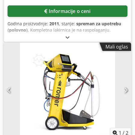
Informacije o ceni
Godina proizvodnje:
2011
, stanje:
spreman za upotrebu
(polovno)
, Kompletna lakirnica je na raspolaganju.
Komponente: (1) nadzemni transporter, (2) površina za
prskanje/zid četke, dužina: 4000mm, širina: 1500mm,
Mali oglas
visina: 4800mm, sa gorionikom Makson, cevi za odvod,
fioke za odlaganje suvih ostataka, šest filter prostirki, razni
filteri, (3) površina isparavanja, (4) kabina za sušenje,
dužina: 6500mm, širina: 5200mm, visina: 3150mm, sa
gasnim gorionikom Weishaupt WG10N/1-D ZM-LN. Ukupne
dimenzije sistema: 24.000mm / 10.000mm, maks. snaga:
45kW. Dokumentacija je dostupna. Cedsup Ehiopfx An
Eoha
1
/
2