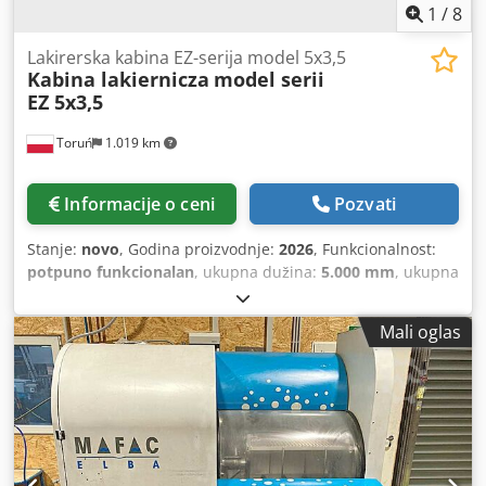
1
/
8
Lakirerska kabina EZ-serija model 5x3,5
Kabina lakiernicza
model serii
EZ 5x3,5
Toruń
1.019 km
Informacije o ceni
Pozvati
Stanje:
novo
, Godina proizvodnje:
2026
, Funkcionalnost:
potpuno funkcionalan
, ukupna dužina:
5.000 mm
, ukupna
širina:
3.500 mm
, ukupna visina:
2.950 mm
, unutrašnja
visina:
2.650 mm
, unutrašnja dužina:
4.900 mm
,
Mali oglas
unutrašnja širina:
3.400 mm
, Oprema:
kabina
, Kabina za
lakiranje vozila Kabina za lakiranje vozila predstavlja
osnovni uređaj u tehnologiji popravke lakova. Omogućava
izvođenje lakirerskih radova u sigurnim i udobnim
uslovima, istovremeno minimizirajući negativne uticaje na
okolinu i životnu sredinu. Tehnički podaci: - Spoljašnje
dimenzije: 5000 (+ centrala za dovod vazduha 1350 × 2900