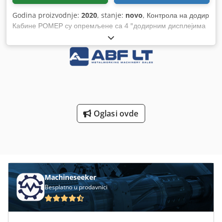
Godina proizvodnje:
2020
, stanje:
novo
, Контрола на додир
Кабине РОМЕР су опремљене са 4 "додирним дисплејима
у боји. Руковање кабином је интуитивно, одвија се у 3
режима, аутоматски (временски), аутоматски (заснован на
запушеном сензору филтера) или ручно Сензор за
зачепљење филтера У кабинама је инсталиран сензор који
ставља филтере у ред за чишћење када се зачепе. Систем
вас такође обавештава када се филтри истроше
Аутоматско чишћење филтера Електронски систем
аутоматског чишћења филтера има низ фреквенција
Oglasi ovde
чишћења и подешавања времена снимања. Сваки од
филтера се чисти одвојено, филтери се такође могу ручно
очистити помоћу тастера. Из искуства знамо да је
оператеру тешко да примени чишћење филтера.
Захваљујући овом систему, оператер више неће морати да
размишља о томе. Слаб звук Алуминијумски вентилатори
Machineseeker
су врло тихи, раде на нивоу од 74-79дБ - Није много. са
Besplatno u prodavnici
стандардном структуром кабине, чак је и тешко
разговарати. Машина за провлачење кроз кабину Кабина
повлачењем вешајућих носача унутар кабине побољшава