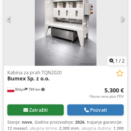
šota: oko 62g do 77g, pritisak brizganja: do 2500bar.
Pregled moguć uz prethodni dogovor. Cjdox I Rqcopfx An
Ejha
1
/
2
Kabina za prah TQN2020
Bumex Sp. z o.o.
5.300 €
Bliżyn
789 km
Fiksna cena plus PDV
Zatražiti
Pozvati
Stanje:
novo
, Godina proizvodnje:
2026
, trajanje garancije:
12 meseci
, ukupna širina:
2.300 mm
, ukupna dužina:
1.300