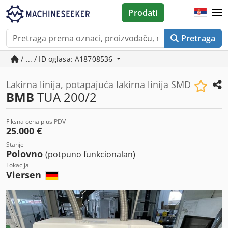
Prodati
Pretraga
/ ... / ID oglasa: A18708536
Lakirna linija, potapajuća lakirna linija SMD
BMB
TUA 200/2
Fiksna cena plus PDV
25.000 €
Stanje
Polovno
(potpuno funkcionalan)
Lokacija
Viersen