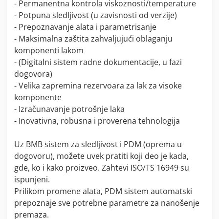
- Permanentna kontrola viskoznosti/temperature
- Potpuna sledljivost (u zavisnosti od verzije)
- Prepoznavanje alata i parametrisanje
- Maksimalna zaštita zahvaljujući oblaganju
komponenti lakom
- (Digitalni sistem radne dokumentacije, u fazi
dogovora)
- Velika zapremina rezervoara za lak za visoke
komponente
- Izračunavanje potrošnje laka
- Inovativna, robusna i proverena tehnologija
Uz BMB sistem za sledljivost i PDM (oprema u
dogovoru), možete uvek pratiti koji deo je kada,
gde, ko i kako proizveo. Zahtevi ISO/TS 16949 su
ispunjeni.
Prilikom promene alata, PDM sistem automatski
prepoznaje sve potrebne parametre za nanošenje
premaza.