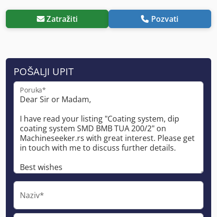
Zatražiti
Pozvati
POŠALJI UPIT
Poruka*
Naziv*