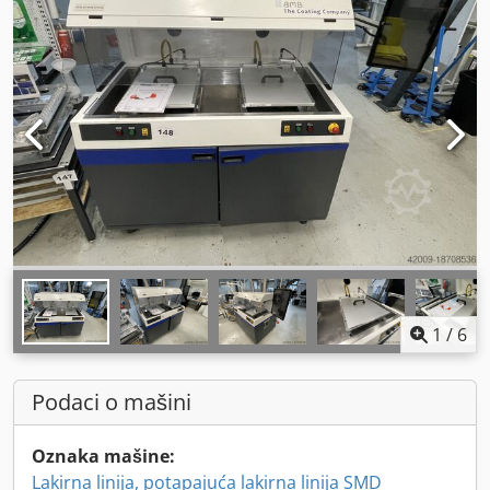
1
/
6
Podaci o mašini
Oznaka mašine:
Lakirna linija, potapajuća lakirna linija SMD