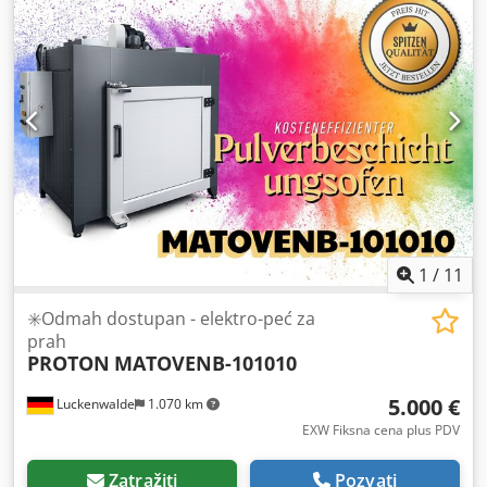
težina: cca. 950kg. Mašina je remontovana 2024. godine i
od tada se ne koristi. Uključuje rotaciju korpe sa okretnim
pogonom, automatsko punjenje vode i odvajanje ulja sa
koalescenčnom jedinicom za odvajanje i rezervoarom za
ulov ulja. Dokumentacija dostupna. Moguća je inspekcija
na licu mesta. Cjdpfx Aswr Dxhjn Eeha
1
/
11
✳️Odmah dostupan - elektro-peć za
prah
PROTON
MATOVENB-101010
5.000 €
Luckenwalde
1.070 km
EXW Fiksna cena plus PDV
Zatražiti
Pozvati