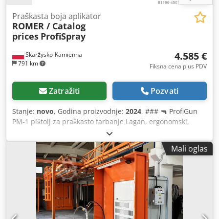
Praškasta boja aplikator
ROMER / Catalog
prices
ProfiSpray
4.585 €
Skarżysko-Kamienna
791 km
Fiksna cena plus PDV
Zatražiti
Pozvati
Stanje:
novo
, Godina proizvodnje:
2024
, ### 🔫 ProfiGun
PM-1 pištolj za praškasto farbanje Lagan, ergonomski,
savršeno izbalansiran sa profilisanom drškom. Podesiva
količina praha i promjena programa direktno na pištolju.
Mali oglas
Keramička kaskada do 100.000 V za efikasno nabijanje svih
tipova praha. Mlaznice nove generacije poboljšavaju
penetraciju na složenim delovima. Profilisani prsten za
sigurno držanje + provodljiva drška za vrhunsko
uzemljenje operatera. Materijali otporni na udarce,
potpuno rastavljiva konstrukcija, zamenjiva cev za prolaz
praha. Patentirano u EU i SAD. Polaritet: negativan.