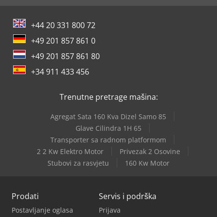
povlačenjem vešajućih nosača unutar kabine poboljšava
efikasnost rada, olakšavajući tako moleru koji više ne mora
+44 20 331 800 72
da ih pomera ručno. Dizajn otporan na eksploziju Cjdpfjfz
A Ilox An Ejha Kabine su dizajnirane da spreče stvaranje
+49 201 857 861 0
eksplozivne smeše tokom procesa farbanja. Svaka od
+49 201 857 861 80
komponenti je pažljivo odabrana kako bi se ovaj rizik sveo
na minimum.
+34 911 433 456
Trenutne pretrage mašina:
Agregat Sata 160 Kva Dizel Samo 85
Glave Cilindra 1H 65
Transporter sa radnom platformom
2 2 Kw Elektro Motor
Privezak 2 Osovine
Stubovi za rasvjetu
160 Kw Motor
Prodati
Servis i podrška
Postavljanje oglasa
Prijava