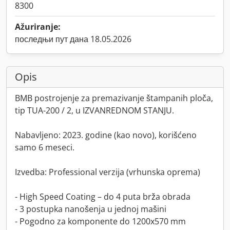
8300
Ažuriranje:
последњи пут дана 18.05.2026
Opis
BMB postrojenje za premazivanje štampanih ploča,
tip TUA-200 / 2, u IZVANREDNOM STANJU.
Nabavljeno: 2023. godine (kao novo), korišćeno
samo 6 meseci.
Izvedba: Professional verzija (vrhunska oprema)
- High Speed Coating – do 4 puta brža obrada
- 3 postupka nanošenja u jednoj mašini
- Pogodno za komponente do 1200x570 mm