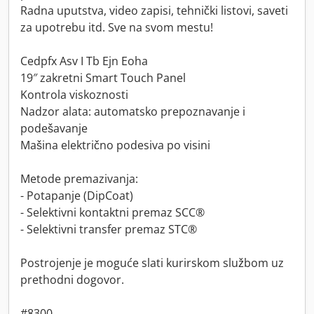
Radna uputstva, video zapisi, tehnički listovi, saveti
za upotrebu itd. Sve na svom mestu!
Cedpfx Asv I Tb Ejn Eoha
19″ zakretni Smart Touch Panel
Kontrola viskoznosti
Nadzor alata: automatsko prepoznavanje i
podešavanje
Mašina električno podesiva po visini
Metode premazivanja:
- Potapanje (DipCoat)
- Selektivni kontaktni premaz SCC®
- Selektivni transfer premaz STC®
Postrojenje je moguće slati kurirskom službom uz
prethodni dogovor.
#8300