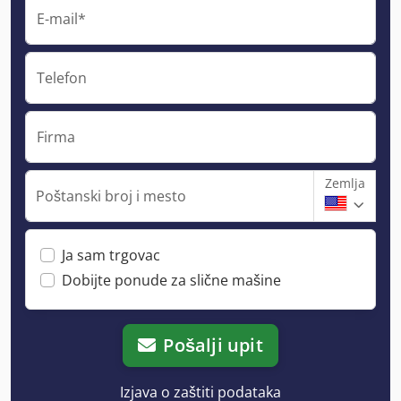
E-mail*
Telefon
Firma
Zemlja
Poštanski broj i mesto
Ja sam trgovac
Dobijte ponude za slične mašine
Pošalji upit
Izjava o zaštiti podataka