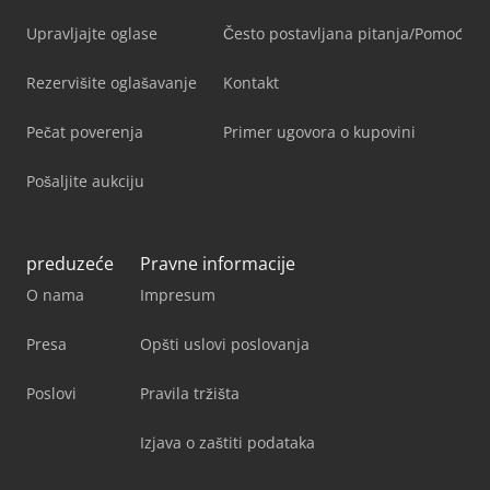
Upravljajte oglase
Često postavljana pitanja/Pomoć
Rezervišite oglašavanje
Kontakt
Pečat poverenja
Primer ugovora o kupovini
Pošaljite aukciju
preduzeće
Pravne informacije
O nama
Impresum
Presa
Opšti uslovi poslovanja
Poslovi
Pravila tržišta
Izjava o zaštiti podataka