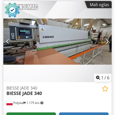
Mali oglas
1
/
6
BIESSE JADE 340
BIESSE
JADE 340
Poljska
1.175 km