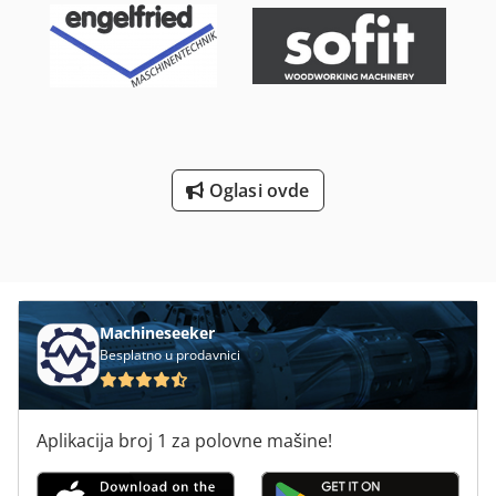
Oglasi ovde
Machineseeker
Besplatno u prodavnici
Aplikacija broj 1 za polovne mašine!