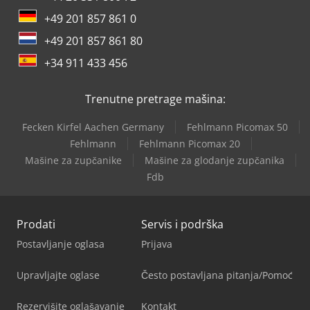
+49 201 857 861 0
+49 201 857 861 80
+34 911 433 456
Trenutne pretrage mašina:
Fecken Kirfel Aachen Germany
Fehlmann Picomax 50
Fehlmann
Fehlmann Picomax 20
Mašine za zupčanike
Mašine za glodanje zupčanika
Fdb
Prodati
Servis i podrška
Postavljanje oglasa
Prijava
Upravljajte oglase
Često postavljana pitanja/Pomoć
Rezervišite oglašavanje
Kontakt