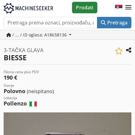
Prodati
Pretraga
/ ... / ID oglasa: A18658136
3-TAČKA GLAVA
BIESSE
Fiksna cena plus PDV
190 €
Stanje
Polovno
(neispitano)
Lokacija
Pollenzo