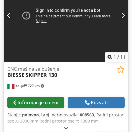
1
/
11
CNC mašina za bušenje
BIESSE
SKIPPER 130
Italija
727 km
Informacije o ceni
Pozvati
Stanje:
polovno
, broj mašine/vozila:
008563
, Radni prostor
ose X: 3000 mm Radni prostor ose Y: 1300 mm
Dksdpjzruxvjfx Amysr Broj vretena za bušenje: 82