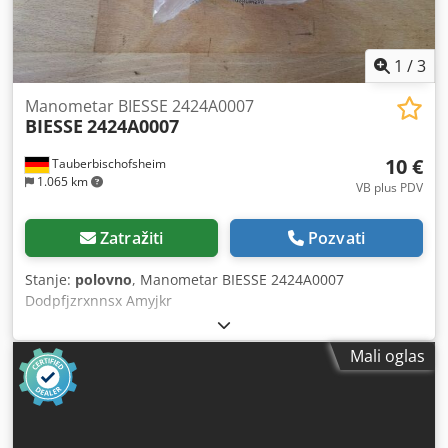
1
/
3
Manometar BIESSE 2424A0007
BIESSE
2424A0007
10 €
Tauberbischofsheim
1.065 km
VB plus PDV
Zatražiti
Pozvati
Stanje:
polovno
, Manometar BIESSE 2424A0007
Dodpfjzrxnnsx Amyjkr
Mali oglas