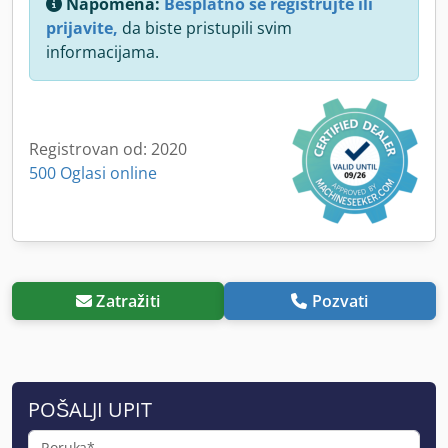
Napomena:
Besplatno se registrujte ili
prijavite,
da biste pristupili svim
informacijama.
Registrovan od: 2020
500 Oglasi online
Zatražiti
Pozvati
POŠALJI UPIT
Poruka*