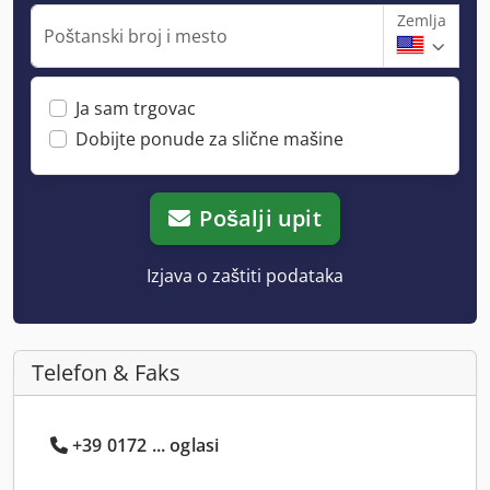
Zemlja
Poštanski broj i mesto
Ja sam trgovac
Dobijte ponude za slične mašine
Pošalji upit
Izjava o zaštiti podataka
Telefon & Faks
+39 0172 ... oglasi