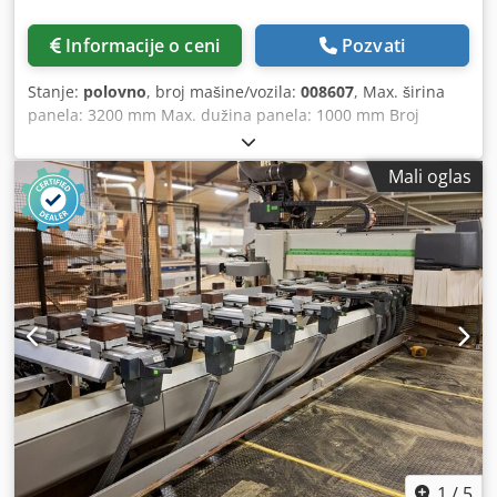
Informacije o ceni
Pozvati
Stanje:
polovno
, broj mašine/vozila:
008607
, Max. širina
panela: 3200 mm Max. dužina panela: 1000 mm Broj
agregata: 6 Broj agregata: 4 Bočne horizontalne grupe: da
Dkjdpfx Amszqz N Eoyor
Mali oglas
1
/
5