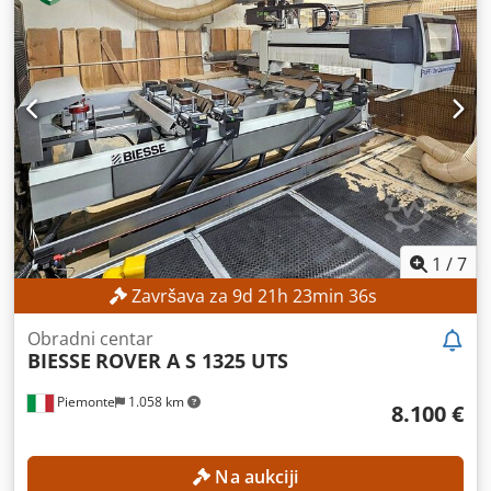
1
/
7
Završava za
9
d
21
h
23
min
35
s
Obradni centar
BIESSE
ROVER A S 1325 UTS
Piemonte
1.058 km
8.100 €
Na aukciji