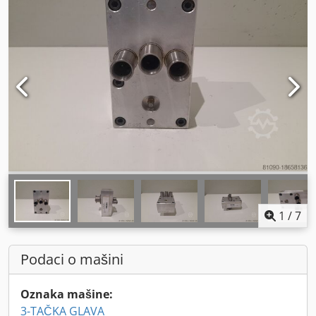
1
/
7
Podaci o mašini
Oznaka mašine:
3-TAČKA GLAVA