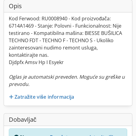
Opis
Kod Ferwood: RU0008940 - Kod proizvođača:
6714A1469 - Stanje: Polovni - Funkcionalnost: Nije
testirano - Kompatibilna mašina: BIESSE BUŠILICA
TECHNO FDT - TECHNO F - TECHNO S - Ukoliko
zainteresovani nudimo remont usluga,
kontaktirajte nas.
Djdpfx Amsv Hp I Esyekr
Oglas je automatski preveden. Moguće su greške u
prevodu.
Zatražite više informacija
Dobavljač