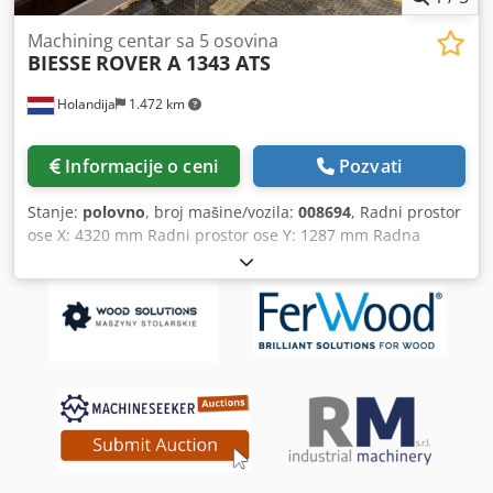
Machining centar sa 5 osovina
BIESSE
ROVER A 1343 ATS
Holandija
1.472 km
Informacije o ceni
Pozvati
Stanje:
polovno
, broj mašine/vozila:
008694
, Radni prostor
ose X: 4320 mm Radni prostor ose Y: 1287 mm Radna
površina: sa vakuumskim nosačima Snaga glavnog vretena:
11 kW Broj kontrolisanih osa: 5 osa Broj bušnih vretena: 16
Broj mesta za alat: 31 Dsdpszqz Nxjfx Amyskr