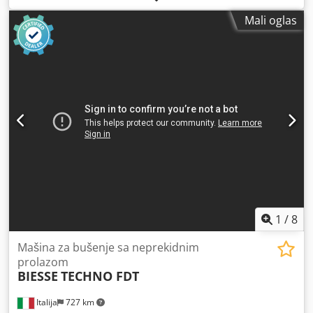
Pozicioniranje putem NC upravljača: da Bočne
Mali oglas
horizontalne grupe: da
1
/
8
Mašina za bušenje sa neprekidnim
prolazom
BIESSE
TECHNO FDT
Italija
727 km