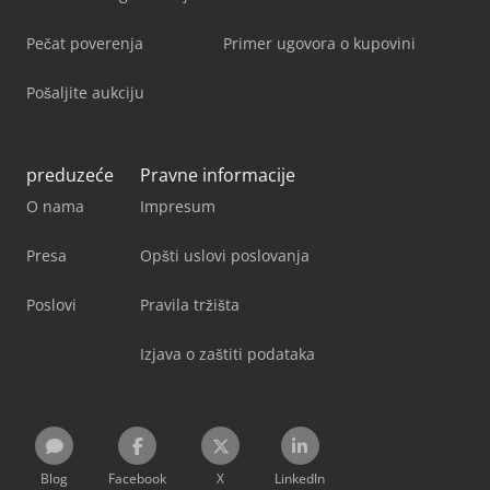
Pečat poverenja
Primer ugovora o kupovini
Pošaljite aukciju
preduzeće
Pravne informacije
O nama
Impresum
Presa
Opšti uslovi poslovanja
Poslovi
Pravila tržišta
Izjava o zaštiti podataka
Blog
Facebook
X
LinkedIn