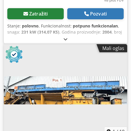
VB plus PDV
Zatražiti
Pozvati
Stanje:
polovno
, Funkcionalnost:
potpuno funkcionalan
,
snaga:
231 kW (314,07 KS)
, Godina proizvodnje:
2004
, broj
mašine/vozila:
KMTODO61E02076058
, potpuno
funkcionalan Cedpfx Ajylyp Ujhtoha
Mali oglas