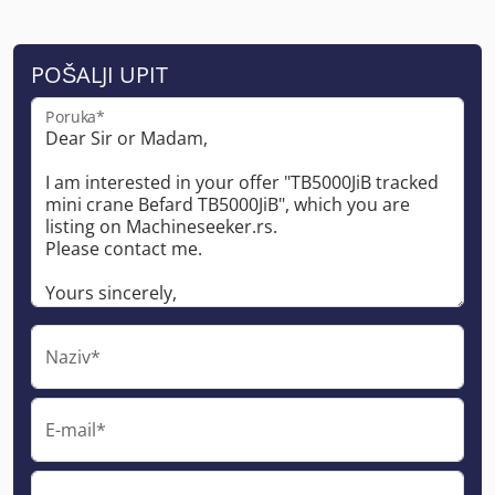
POŠALJI UPIT
Poruka*
Naziv*
E-mail*