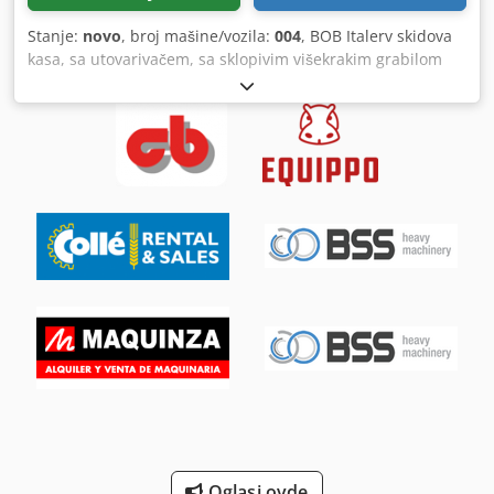
Stanje:
novo
, broj mašine/vozila:
004
, BOB Italerv skidova
kasa, sa utovarivačem, sa sklopivim višekrakim grabilom
iza kabine, sa izvlačivim i hidraulički rotirajućim
stabilizatorima, kasa od Ardox čelika sa zadnjim vratima.
Cedpfei Hm Nujx Ahteha
Oglasi ovde