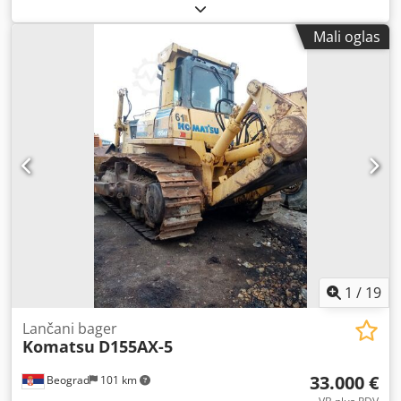
BKRS portalna dizalica Radna nosivost: 2 x 20.000 = 40.000
opreme.
kg Raspon: 29 m Prepust: 2 x 8,9 m Chsdoyx Dv Tspfx Ahtea
Mali oglas
Visina dizanja iznad šine: 10 m Putanja kuke: 13,5 m
Daljinsko upravljanje Bubanj za kabl pogodan za 90 m
Kompletno sa kranskom šinom UIC60, dužina: 2x 180 m
1
/
19
Lančani bager
Komatsu
D155AX-5
33.000 €
Beograd
101 km