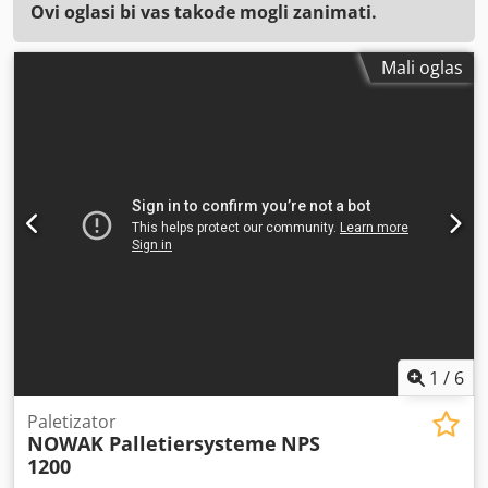
Ovi oglasi bi vas takođe mogli zanimati.
Mali oglas
1
/
6
Paletizator
NOWAK Palletiersysteme
NPS
1200