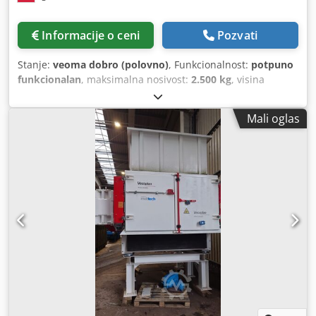
vozila, sa specijalizacijom uglavnom u oblasti upravljanja
otpadom. Specijalizovani za kamione, prikolice i opremu sa
Informacije o ceni
Pozvati
kontejnerom. Sa flotom vozila spremnom za isporuku, koja
uključuje preko 50 kamiona i preko 150 kontejnera, sa i bez
Stanje:
veoma dobro (polovno)
, Funkcionalnost:
potpuno
krana. S.E.&O S obzirom na količinu oglasa i detalja, Aurora
funkcionalan
, maksimalna nosivost:
2.500 kg
, visina
poziva da se tačnost podataka proveri sa komercijalnim
dizanja:
17.000 mm
, Godina proizvodnje:
2022
, radni sati:
predstavnikom.
1.522 h
, Ovo je primerak u veoma dobrom stanju –
Mali oglas
korišćen od strane naših operatera. Kupovinom od
ovlašćenog distributera imate sigurnost u pogledu
kvaliteta kupljene mašine, garancije za rezervne delove i
servis. Postoji mogućnost dogovora za prezentaciju ili
iznajmljivanje. Chjdownd Nljpfx Ahtsa Najvažnije
informacije o opremi: Model M250 je trenutno
najpopularnija dizalica u Poljskoj za montažu
aluminijumske stolarije na visinama preko 10 m. U
poređenju sa konkurencijom, izdvaja se pre svega: -
YANMAR dizel motor jači nego kod popularne mini dizalice
Maeda - potpuno hidraulički produživi JIB odmah spreman
za rad - daljinski upravljač u standardu (brend – Scanreco,
koji se koristi u najboljim mašinama sveta) - gusenice na