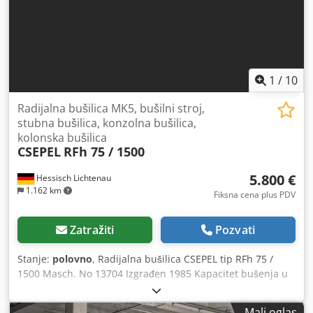
1
/
10
Radijalna bušilica MK5, bušilni stroj,
stubna bušilica, konzolna bušilica,
kolonska bušilica
CSEPEL
RFh 75 / 1500
5.800 €
Hessisch Lichtenau
1.162 km
Fiksna cena plus PDV
Zatražiti
Pozvati
Stanje:
polovno
, Radijalna bušilica CSEPEL tip RFh 75 /
1500 Masch. No 13704 Izgrađen 1985 Kapacitet bušenja u
čeliku Ø 75 mm Kapacitet bušenja u livenog gvožđa Ø 90
mm vreteno nosač MK 5 Nominalna projekcija 1500 mm
Mali oglas