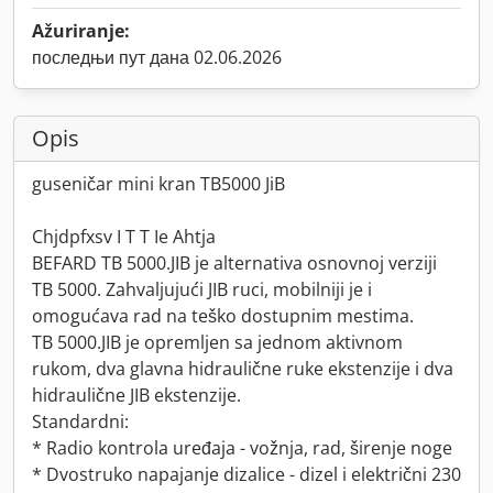
Ažuriranje:
последњи пут дана 02.06.2026
Opis
guseničar mini kran TB5000 JiB
Chjdpfxsv I T T Ie Ahtja
BEFARD TB 5000.JIB je alternativa osnovnoj verziji
TB 5000. Zahvaljujući JIB ruci, mobilniji je i
omogućava rad na teško dostupnim mestima.
TB 5000.JIB je opremljen sa jednom aktivnom
rukom, dva glavna hidraulične ruke ekstenzije i dva
hidraulične JIB ekstenzije.
Standardni:
* Radio kontrola uređaja - vožnja, rad, širenje noge
* Dvostruko napajanje dizalice - dizel i električni 230