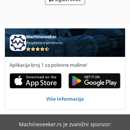
Machineseeker
Besplatno u prodavnici
Aplikacija broj 1 za polovne mašine!
Više informacija
Machineseeker.rs je zvanični sponzor: