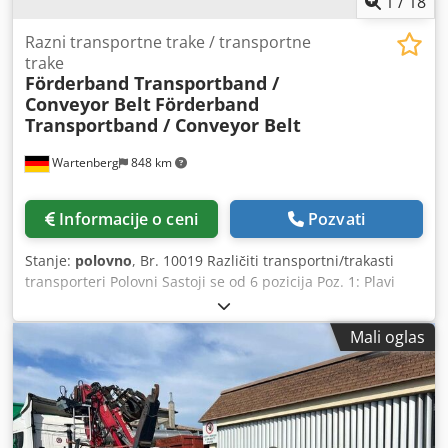
1
/
18
Razni transportne trake / transportne
trake
Förderband Transportband /
Conveyor Belt
Förderband
Transportband / Conveyor Belt
Wartenberg
848 km
Informacije o ceni
Pozvati
Stanje:
polovno
, Br. 10019 Različiti transportni/trakasti
transporteri Polovni Sastoji se od 6 pozicija Poz. 1: Plavi
transportni transporter, cca 8000 x 800 mm (D x Š),
korišćen za otpad Poz. 2: Narandžasti transportni
Mali oglas
transporter, cca 12000 x 1200 mm (D x Š), kao nov Poz. 4:
Dva plava pokretna transportna transportera, svaki cca
10000 x 800 mm (D x Š) Poz. 5: Dva tirkizna transportna
transportera, 1. traka cca 10000 x 1600 mm (D x Š), 2. traka
cca 4500 x 1400 mm (D x Š), vrlo masivne konstrukcije – sa