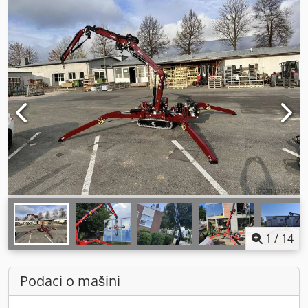
1
/
14
Podaci o mašini