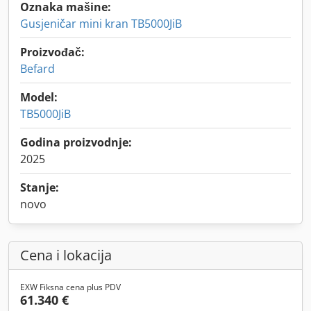
Oznaka mašine:
Gusjeničar mini kran TB5000JiB
Proizvođač:
Befard
Model:
TB5000JiB
Godina proizvodnje:
2025
Stanje:
novo
Cena i lokacija
EXW Fiksna cena plus PDV
61.340 €