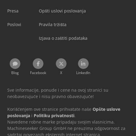
Presa
Opšti uslovi poslovanja
Poslovi
Pravila tržišta
Izjava o zaštiti podataka
Blog
Facebook
X
LinkedIn
Sve informacije, ponude i cene na ovoj stranici su
neobavezujuće i nisu pravno obavezujuće!
Korišćenjem ove stranice prihvatate naše
Opšte uslove
poslovanja
i
Politiku privatnosti
.
Navedene robne marke pripadaju svojim vlasnicima.
Machineseeker Group GmbH ne preuzima odgovornost za
sadržaj povezanih eksternih internet stranica.