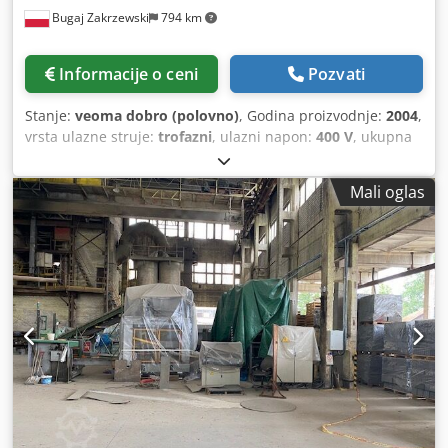
Bugaj Zakrzewski
794 km
Informacije o ceni
Pozvati
Stanje:
veoma dobro (polovno)
, Godina proizvodnje:
2004
,
vrsta ulazne struje:
trofazni
, ulazni napon:
400 V
, ukupna
dužina:
4.700 mm
, ukupna visina:
4.380 mm
, ukupna
širina:
4.220 mm
, PRODAJA AUTOMATSKE PALETIZIRKE
Mali oglas
NOWAK NPS 1200 Na prodaju: Automatska paletizirka
NOWAK NPS 1200, godina proizvodnje 2004, u veoma
dobrom tehničkom stanju, potpuno ispravna i korišćena do
kraja radnog veka. Oprema je idealna za paletizaciju vreća
i pakovanja u industrijskim sistemima. ⸻ Najvažnije
informacije o mašini • Model: NPS 1200 Chodpfx Ajxwy
Dhehtea • Proizvođač: NOWAK Palettiersysteme GmbH •
Kapacitet: do 1200 vreća na sat (prema specifikaciji –
strana 1 dokumenta) • Tipovi paleta: - EURO 800 × 1200
mm - Jednokratne 800 × 1200 mm - Industrijske 1000 ×
1200 mm (strana 1) ⸻ Oprema i agregati uključeni u
set (prema strani 2 dokumenta) • Magacin praznih paleta –