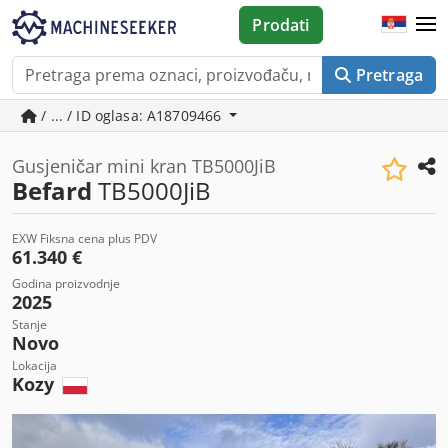
Prodati
Pretraga
/ ... / ID oglasa: A18709466
Gusjeničar mini kran TB5000JiB
Befard
TB5000JiB
EXW Fiksna cena plus PDV
61.340 €
Godina proizvodnje
2025
Stanje
Novo
Lokacija
Kozy