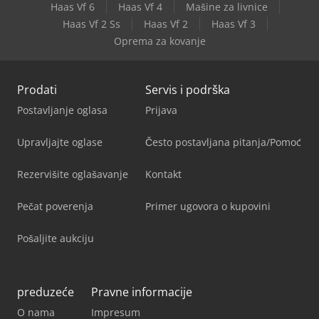
Haas Vf 6
Haas Vf 4
Mašine za livnice
Haas Vf 2 Ss
Haas Vf 2
Haas Vf 3
Oprema za kovanje
Prodati
Servis i podrška
Postavljanje oglasa
Prijava
Upravljajte oglase
Često postavljana pitanja/Pomoć
Rezervišite oglašavanje
Kontakt
Pečat poverenja
Primer ugovora o kupovini
Pošaljite aukciju
preduzeće
Pravne informacije
O nama
Impresum