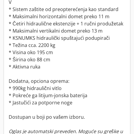
V
* Sistem zaštite od preopterećenja kao standard
* Maksimalni horizontalni domet preko 11 m
* Četiri hidraulične ekstenzije + 1 ručni produžetak
* Maksimalni vertikalni domet preko 13 m
* KSNUMKS hidraulički spuštajući podupirači
* Težina cca. 2200 kg
* Visina oko 195 cm
* Širina oko 88 cm
* Aktivna ruka
Dodatna, opciona oprema:
* 990kg hidraulični vitlo
* Pokreće ga litijum-jonska baterija
* Jastučići za potporne noge
Dostupan u boji po vašem izboru.
Oglas je automatski preveden. Moguće su greške u