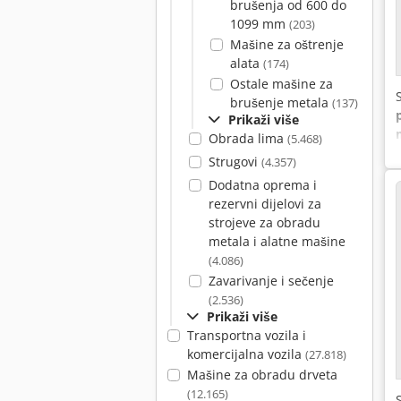
brušenja od 600 do
1099 mm
(203)
Mašine za oštrenje
alata
(174)
Ostale mašine za
brušenje metala
(137)
Prikaži više
Obrada lima
(5.468)
Strugovi
(4.357)
Dodatna oprema i
rezervni dijelovi za
strojeve za obradu
metala i alatne mašine
(4.086)
Zavarivanje i sečenje
(2.536)
Prikaži više
Transportna vozila i
komercijalna vozila
(27.818)
Mašine za obradu drveta
(12.165)