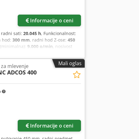
Informacije o ceni
, radni sati:
20.045 h
, Funkcionalnost:
a hod:
300 mm
, radni hod Z-ose:
450
 (minimalna):
9.000 o/min
, nosivost
50 mm
, Oprema:
ica Hauser S35-400, godište 1997, u
Mali oglas
 za mlevenje
 hodovi: X-osovina: 500 mm Y-osovina:
CNC ADCOS 400
no promenjiva): 0,5-14000 mm/min
g Dsdpfx Ajyywb Socbsck Upravljanje:
pna težina: 4500 kg Mašina je odmah
m
Informacije o ceni
I-putovanje 450 mm, radni predmet