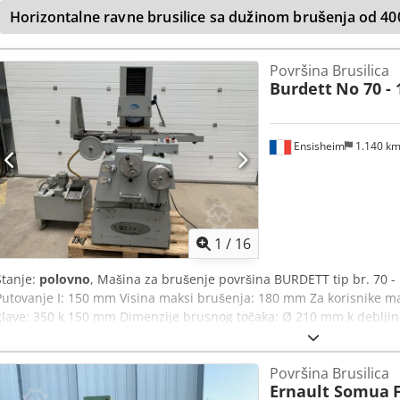
vidi Plaćanje: samo neto - po prijemu računa
Horizontalne ravne brusilice sa dužinom brušenja od 4
Površina Brusilica
Burdett
No 70 - 
Ensisheim
1.140 k
1
/
16
Stanje:
polovno
, Mašina za brušenje površina BURDETT tip br. 70 -
Putovanje I: 150 mm Visina maksi brušenja: 180 mm Za korisnike 
glave: 350 k 150 mm Dimenzije brusnog točaka: Ø 210 mm k debljin
uzimanje prolaza Z Axe: uputstvo Dedszmw Ayepfx Acbock Rezervo
Dimenzije (D k Š k V): 1300 k 1200 k 1700 mm Težina: oko 1 T
Površina Brusilica
Ernault Somua