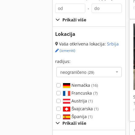
-
Prikaži više
Lokacija
Vaša otkrivena lokacija:
Srbija
(izmeniti)
radijus:
neograničeno
(29)
Nemačka
(16)
Francuska
(7)
Austrija
(1)
Švajcarska
(1)
Španija
(1)
Prikaži više