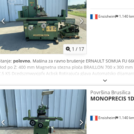
Ensisheim
1.140 k
1
/
17
Stanje:
polovno
, Mašina za ravno brušenje ERNAULT SOMUA FU 66
Hod po Z: 400 mm Magnetna stezna ploča BRAILLON 700 x 300 mm 
7,5 KS Dcedszmwyxjpfx Acbsk Rotirajuća glava Automatsko dijamant
- Z Rezervoar za mazivo Hidraulična grupa Napon: 220 V trofazni
Ukupna visina: 2200 mm Težina: oko 4,5 T
Površina Brusilica
MONOPRECIS
1
Ensisheim
1.140 k