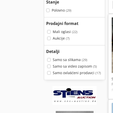
Stanje
nom Površinom
Površina
Koordinirajte Tabele
Polovno
(29)
Prodajni format
Mali oglasi
(22)
Aukcije
(7)
Detalji
Samo sa slikama
(29)
Samo sa video zapisom
(5)
Samo ovlašćeni prodavci
(17)