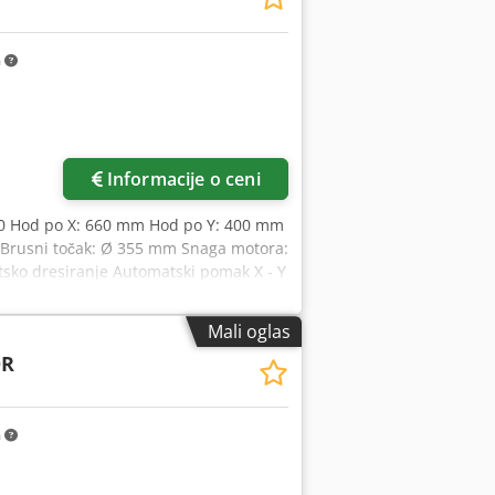
m
Informacije o ceni
0 Hod po X: 660 mm Hod po Y: 400 mm
Brusni točak: Ø 355 mm Snaga motora:
sko dresiranje Automatski pomak X - Y
 Dužina: 2900 mm Dubina: 2000 mm
Mali oglas
DR
m