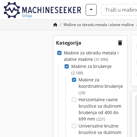
Srbija
Mašine za obradu metala i alatne mašine
Kategorija
Mašine za obradu metala i
alatne mašine
(31.990)
Mašine za brušenje
(2.188)
Mašine za
koordinatno brušenje
(29)
Horizontalne ravne
brusilice sa dužinom
brušenja od 400 do
699 mm
(221)
Universalne kružne
brusilice sa dužinom