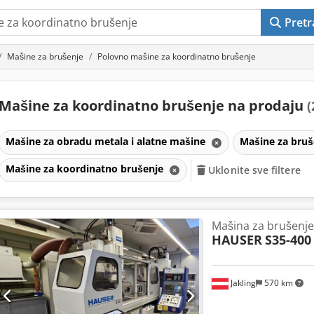
Pretr
Mašine za brušenje
Polovno mašine za koordinatno brušenje
Mašine za koordinatno brušenje na prodaju
(
Mašine za obradu metala i alatne mašine
Mašine za bru
Mašine za koordinatno brušenje
Uklonite sve filtere
Mašina za brušenje
HAUSER
S35-400
Jakling
570 km