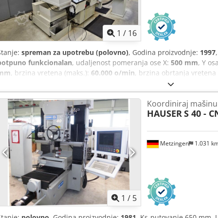
1
/
16
Stanje:
spreman za upotrebu (polovno)
, Godina proizvodnje:
1997
potpuno funkcionalan
, udaljenost pomeranja ose X:
500 mm
, Y os
mm
, brzina vretena (maks.):
60.000 o/min
, brzina obrtanja vretena
stola:
300 kg
, ukupna težina:
4.500 kg
, putanja pomeranja W-ose:
4
dokumentacija/priručnik
, Prodaje se korišćena koordinatna brusil
Koordiniraj mašinu
održavanom stanju, sa raznovrsnim priborom prema slikama. Radni
HAUSER
S 40 - 
300 mm W-osovina: 450 mm Brzina pomeranja Z-osovine (beskonač
Dimenzije stola: 600 x 380 mm Maksimalno opterećenje stola: 300 k
GE Fanuc Series 16-M Dimenzije (D/Š/V): 4,25 m x 4 m x 3,25 m Uku
Metzingen
1.031 k
dostupna! Cena uključuje utovar na kamion!
1
/
5
Stanje:
polovno
, Godina proizvodnje:
1981
, Ks-putovanje 650 mm, 