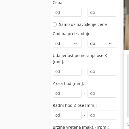
Cena:
-
Samo uz navođenje cene
Godina proizvodnje:
-
Udaljenost pomeranja ose X
[mm]:
-
Y osa hod [mm]:
-
Radni hod Z-ose [mm]:
-
Brzina vretena (maks.) [rpm]: