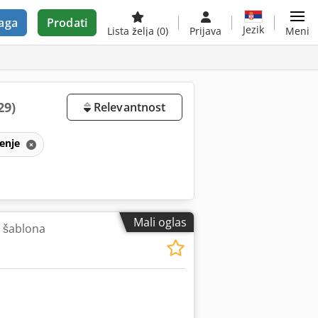
aga
Prodati
Jezik
Lista želja
(0)
Prijava
Meni
29)
Relevantnost
šenje
Mali oglas
 šablona