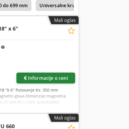
00 do 699 mm
Universalne kružne brusilice sa dužin
Mali oglas
18" x 6"
m
Informacije o ceni
 18 "k 6" Putovanje Ks: 350 mm
magnetni glava Dimenzije magnetne
a 25 mm Ks i I ose: automatsko
ar za podmazivanje Napon: 380 V
Mali oglas
FU 660