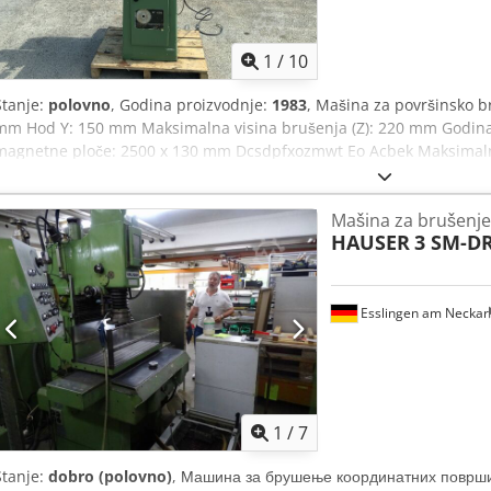
1
/
10
Stanje:
polovno
, Godina proizvodnje:
1983
, Mašina za površinsko
mm Hod Y: 150 mm Maksimalna visina brušenja (Z): 220 mm Godina
magnetne ploče: 2500 x 130 mm Dcsdpfxozmwt Eo Acbek Maksimaln
Dijamantski sistem Ručni pomeraj Napon: 380 V Dimenzije (D x Š x 
800 kg
Mašina za brušenje
HAUSER
3 SM-D
Esslingen am Neckar
1
/
7
Stanje:
dobro (polovno)
, Машина за брушење координатних површи