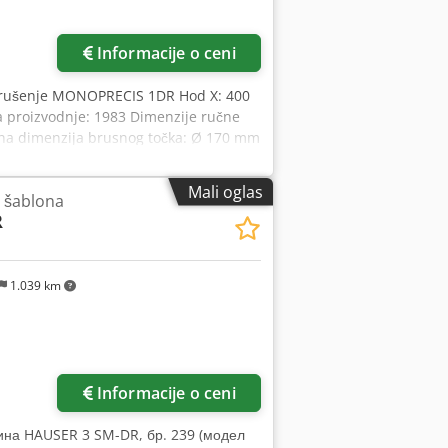
Informacije o ceni
 brušenje MONOPRECIS 1DR Hod X: 400
 proizvodnje: 1983 Dimenzije ručne
a dimenzija brusnog točka: Ø 170 mm
V): 1300 x 1200 x 1800 mm Težina: cca
Mali oglas
 šablona
R
1.039 km
Informacije o ceni
на HAUSER 3 SM-DR, бр. 239 (модел