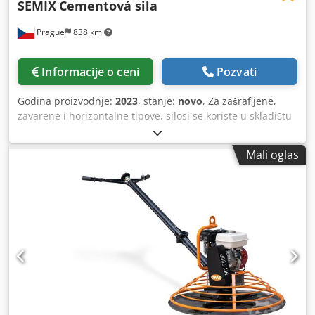
SEMIX
Cementová sila
Prague
838 km
Informacije o ceni
Pozvati
Godina proizvodnje:
2023
, stanje:
novo
, Za zašrafljene,
zavarene i horizontalne tipove, silosi se koriste u skladištu
cementa, mušičarenja pepela, bentonita i drugih masovnih
materijala. Zavareni silosi Dsdpegau Umjfx Ahkeck Sa
Mali oglas
malim skladišnim kapacitetima, poželjni su zavareni silosi,
mogu se sastaviti i staviti u rad za 2 sata jednim kranom.
Poželjno je u on-premise rešenjima gde se troškovi
isporuke mogu zanemariti. Semix može da proizvede
zavarene silose u rasponu od 50 do 150 tona. Zabravljeni
silosi Zabravljeni silosi su poželjni za prevoz zbog svoje
kompaktnosti. Mogu se transportovati u kontejnerima kako
bi se izbegli troškovi transporta. Zahvaljujući svojoj
modularnosti, Semix može da proizvede zavarene silose u
rasponu od 100 do 2.000 tona. Semix obezbeđuje
mehaničku kontrolu ispravnog sklopa zabravljenog silosa.