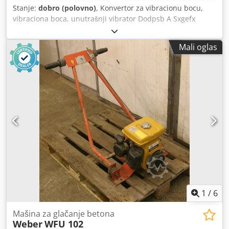
Stanje:
dobro (polovno)
, Konvertor za vibracionu bocu,
vibraciona boca, unutrašnji vibrator Dodpsb A Sxgefx
Ahkock -Frekventni konvertor -Broj vibracionih boca: 1
komad -Dužina kabla: cca 6 m -Težina: 72 kg -
Mali oglas
Funkcionalnost proverena
1
/
6
Mašina za glačanje betona
Weber
WFU 102