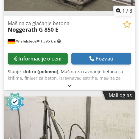
1
/
8
Mašina za glačanje betona
Noggerath
G 850 E
Wiefelstede
1.395 km
Informacije o ceni
Pozvati
Stanje:
dobro (polovno)
, Mašina za ravnanje betona sa
krilima, finišer za beton, izravnavač estriha, mašina za
zaglađivanje betona, mašina za ravnanje betona sa krilima
- Proizvođač: Noggerath, ručno vođena mašina za
Mali oglas
zaglađivanje betona, tip G 850 E - Snaga: 2,4/1,5 kW /
2820/1425 obrtaja/min Dcjdpfehabkyjx Ahkjk - Prečnik
tanjira: 900 mm - Transportne dimenzije: 1550/1000/V1130
mm - Težina: 88 kg