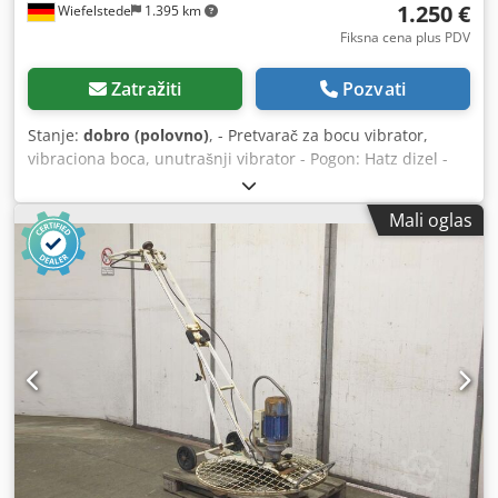
1.250 €
Wiefelstede
1.395 km
Fiksna cena plus PDV
Zatražiti
Pozvati
Stanje:
dobro (polovno)
, - Pretvarač za bocu vibrator,
vibraciona boca, unutrašnji vibrator - Pogon: Hatz dizel -
Frekventni pretvarač: Dcedpfx Aob A Ri Sohkek - Vibracione
boce: 2 komada 1x vibraciona boca Ø 60 x 450 mm 1x
Mali oglas
vibraciona boca Ø 50 x 450 mm - Dužina kabla: po 6 m -
Dimenzije: 1550/800/V1150 mm - Težina: 220 kg