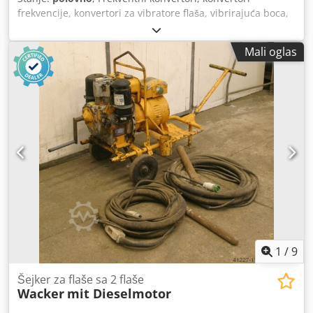
frekvencije, konvertori za vibratore flaša, vibrirajuća boca,
unutrašnji vibratori - Frekventni konvertori -Snaga: 2.8 kW -
Izlaz: 42 V -Frekvencija: 200 Hz Dcjdpoc Nfd Hjfx Ahkok -
Mali oglas
Dimenzije: 1160/600/H720 mm -Težina: 74 kg
1
/
9
Šejker za flaše sa 2 flaše
Wacker
mit Dieselmotor