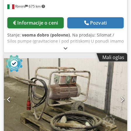
Rimini
675 km
Informacije o ceni
Pozvati
Stanje:
veoma dobro (polovno)
, Na prodaju: Silomat /
Silos pumpe (gravitacione i pod pritiskom) U ponudi imamo
širok asortiman silomata različitih brendova, dostupnih u
gravitacionoj (tip slobodnog pada) i verziji pod pritiskom.
Mali oglas
Svi sistemi su potpuno REFABRIKOVANI i profesionalno
remontovani: - Zamena ulja - Nove kompozitne lopatice -
Novi ležajevi - Profesionalno peskarenje i potpuno farbanje
Dedpfslf Niqex Ahkock Mašine su spremne za upotrebu i
dostupne za kupovinu sa novim dodacima ili bez njih.
Dostupni modeli gravitacionog tipa / slobodnog pada
(ukupno oko 40 komada): PFT E100L MALTECH MB100 M-
TEC F100E Kontaktirajte nas za više informacija, cene i
dostupne konfiguracije.