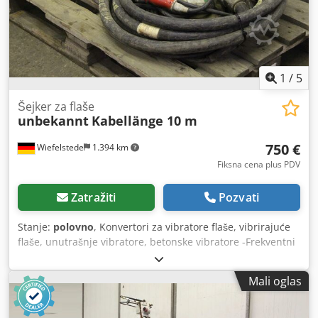
1
/
5
Šejker za flaše
unbekannt
Kabellänge 10 m
750 €
Wiefelstede
1.394 km
Fiksna cena plus PDV
Zatražiti
Pozvati
Stanje:
polovno
, Konvertori za vibratore flaše, vibrirajuće
flaše, unutrašnje vibratore, betonske vibratore -Frekventni
konvertor: dimenzije 550/480/H260 mm -Vibrirajuca boca:
dužina 450 mm -Dužina creva: 10 m Dcedjfngxfspfx Ahkok -
Mali oglas
Težina: 98 kg