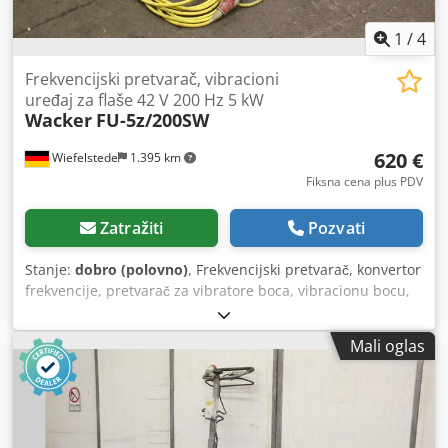
1
/
4
Frekvencijski pretvarač, vibracioni
uređaj za flaše 42 V 200 Hz 5 kW
Wacker
FU-5z/200SW
620 €
Wiefelstede
1.395 km
Fiksna cena plus PDV
Zatražiti
Pozvati
Stanje:
dobro (polovno)
, Frekvencijski pretvarač, konvertor
frekvencije, pretvarač za vibratore boca, vibracionu bocu,
unutrašnji vibrator -Frekvencijski pretvarač -Snaga: 5 kW -
Izlaz: 42 V Dsdpfxsc Nfd Te Ahkock -Frekvencija: 200 Hz -
Mali oglas
Dimenzije: 1160/600/V740 mm -Težina: 88 kg