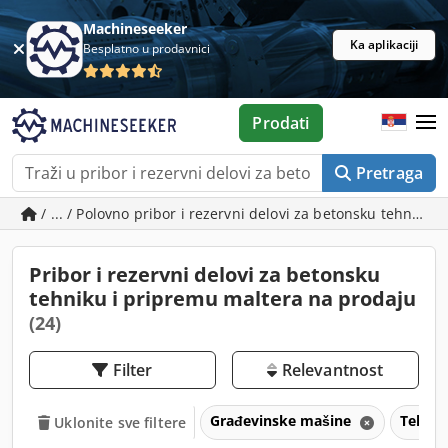
Machineseeker
Ka aplikaciji
Besplatno u prodavnici
Prodati
Pretraga
/ ... / Polovno pribor i rezervni delovi za betonsku tehniku
Pribor i rezervni delovi za betonsku
tehniku i pripremu maltera na prodaju
(24)
Filter
Relevantnost
Građevinske mašine
Tehnol
Uklonite sve filtere