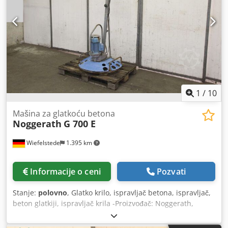
1
/
10
Mašina za glatkoću betona
Noggerath
G 700 E
Wiefelstede
1.395 km
Informacije o ceni
Pozvati
Stanje:
polovno
, Glatko krilo, ispravljač betona, ispravljač,
beton glatkiji, ispravljač krila -Proizvođač: Noggerath,
Ručna mašina za uglačavanje betona tip G 700 E -
Elektromotor: 2.0 / 1.35 kW Djdpsg T I Nwefx Ahkock -