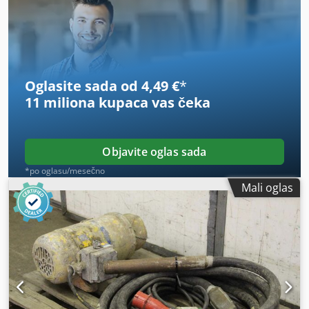
Motor: 2 kW -Vibrirajuca boca: dužina 430 mm -Dužina
creva: 6 m -Dimenzije: 1380/580/H600 mm -Težina: 87 kg
Oglasite sada od 4,49 €
*
11 miliona kupaca
vas čeka
Objavite oglas sada
*po oglasu/mesečno
Mali oglas