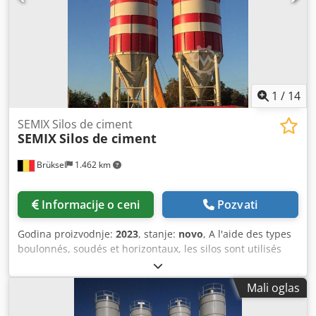
1
/
14
SEMIX Silos de ciment
SEMIX
Silos de ciment
Brüksel
1.462 km
Informacije o ceni
Pozvati
Godina proizvodnje:
2023
, stanje:
novo
, A l'aide des types
boulonnés, soudés et horizontaux, les silos sont utilisés
pour stocker le ciment, les cendres volantes, la bentonite
et d'autres matériaux en vrac. Silos Soudés
Mali oglas
Dcodpfxegavanj Ahksk Les silos soudés sont préférés pour
les faibles capacités de stockage, ils peuvent être