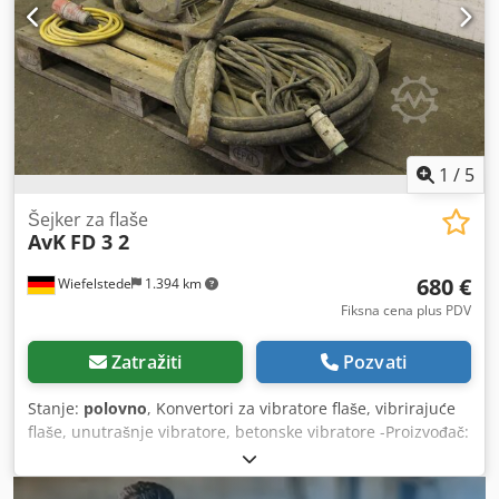
1
/
5
Šejker za flaše
AvK
FD 3 2
680 €
Wiefelstede
1.394 km
Fiksna cena plus PDV
Zatražiti
Pozvati
Stanje:
polovno
, Konvertori za vibratore flaše, vibrirajuće
flaše, unutrašnje vibratore, betonske vibratore -Proizvođač:
Wacker - Primopredaja: kao što se vidi Djdpofngxhefx
Ahkock -Kočija: Impeller oštećen, pogledajte fotografiju -