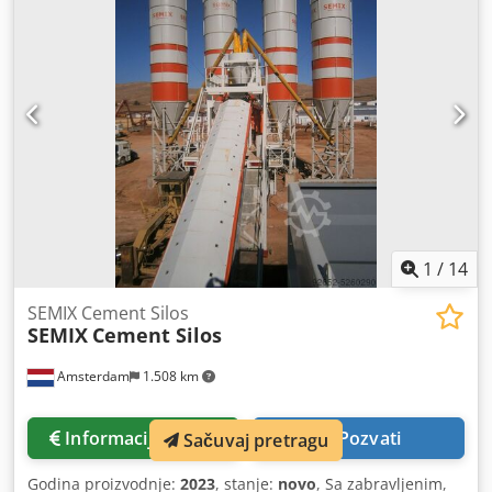
assemblés et opérés en 2 heures à l'aide d'une grue. Il est
préféré pour les solutions locales o les frais de transport
peuvent être négligés. Semix est capable de fabriquer des
silos soudés dans une gamme entre 50 et 150 tone. Silos
Boulonnés Les silos boulonnés sont préférés en raison de
leur compacité pour le transport. Il peut être transporté
avec des conteneurs pour éviter les frais de transport.
Grâce à sa modularité, Semix est capable de fabriquer des
silos soudés dans une gamme entre 100 et 2000 tona.
Semix fournit un superviseur mécanique pour
l'assemblage correcte du silo boulonné. Semix a réussi à
installer des silos boulonnés au Pérou, en Israël, en
1
/
14
Allemagne et au Royaume-Uni.
SEMIX Cement Silos
SEMIX
Cement Silos
Amsterdam
1.508 km
Informacije o ceni
Pozvati
Sačuvaj pretragu
Godina proizvodnje:
2023
, stanje:
novo
, Sa zabravljenim,