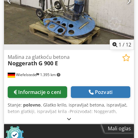
1
/
12
Mašina za glatkoću betona
Noggerath
G 900 E
Wiefelstede
1.395 km
Informacije o ceni
Pozvati
Stanje:
polovno
, Glatko krilo, ispravljač betona, ispravljač,
beton glatkiji, ispravljač krila -Proizvođač: Noggerath,
Ručna mašina za glatkoću betona tip G 900 E -Snaga:
1.5/1.8 kW 1400/2850 rpm Dedehgm Ekepfx Ahkjck -Prečnik
Mali oglas
ploče: 835 mm -Dimenzije transporta: 1200/1000/H1260
mm -Težina: 81 kg