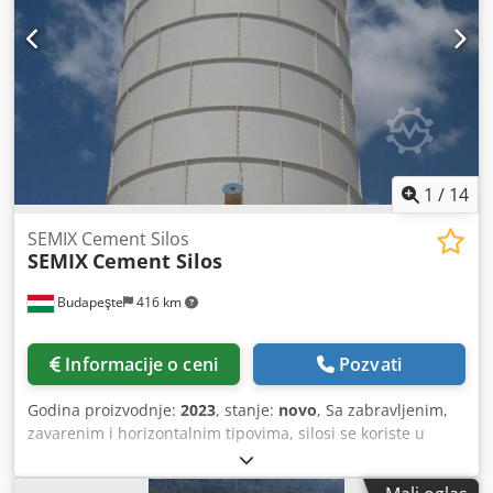
1
/
14
SEMIX Cement Silos
SEMIX
Cement Silos
Budapeşte
416 km
Informacije o ceni
Pozvati
Godina proizvodnje:
2023
, stanje:
novo
, Sa zabravljenim,
zavarenim i horizontalnim tipovima, silosi se koriste u
skladištenju cementa, letećem pepelu, bentonitu i drugim
masovnim materijalima. Zavareni Silosi Dcedpfxsgava Do