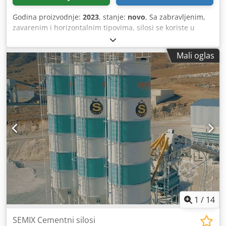
Godina proizvodnje:
2023
, stanje:
novo
, Sa zabravljenim,
zavarenim i horizontalnim tipovima, silosi se koriste u
skladištenju cementa, letećem pepelu, bentonitu i drugim
masovnim materijalima. Zavareni Silosi Zavareni silosi su
Mali oglas
poželjni u niskim kapacitetima skladištenja, mogu se
sastaviti i raditi za 2 sata sa jednom dizalicom. Poželjno je
u lokalnim rešenjima gde se troškovi prevoza mogu
zanemariti. Semix je u stanju da proizvodi zavarene silose
u rasponu između 50 i 150 tona. Dcjdpfxjgau Uij Ahksk
Zabravljeni Silosi Zabravljeni silosi su poželjni zbog
njegove kompaktnosti za transport. Može se transportovati
kontejnerima za izbegavanje troškova prevoza. Zbog svoje
modularnosti, Semix je u stanju da proizvodi zavarene
silose u rasponu između 100 i 2000 tona. Semix
obezbeđuje mehaničkog supervizora za pravilno sklapanje
zabravljenog silosa. Semiks je uspeo da postavi
zabravljene silose u Peruu, Izraelu, Nemačkoj i Velikoj
Britaniji.
1
/
14
SEMIX Cementni silosi