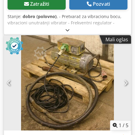
Zatražiti
Pozvati
Stanje:
dobro (polovno)
, - Pretvarač za vibracionu bocu,
vibracioni unutrašnji vibrator - Frekventni regulator -
Vibracione boce: 2 - Dužina kabla: po 6 m - Težina: 100 kg
Dcedpjb A Hg Sjfx Ahksk
Mali oglas
1
/
5