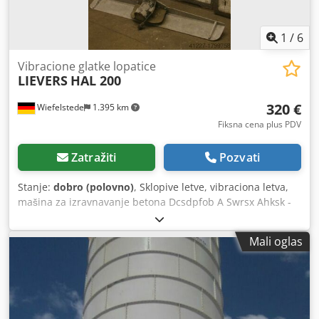
1
/
6
Vibracione glatke lopatice
LIEVERS
HAL 200
320 €
Wiefelstede
1.395 km
Fiksna cena plus PDV
Zatražiti
Pozvati
Stanje:
dobro (polovno)
, Sklopive letve, vibraciona letva,
mašina za izravnavanje betona Dcsdpfob A Swrsx Ahksk -
električni pogon - priključak: 230 V - radna širina: 1500 mm
- dimenzije: 1500/350/H450 mm - težina: 17 kg
Mali oglas