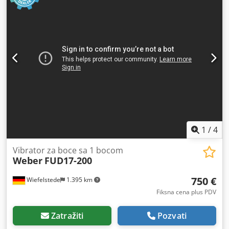
1
/
4
Vibrator za boce sa 1 bocom
Weber
FUD17-200
750 €
Wiefelstede
1.395 km
Fiksna cena plus PDV
Zatražiti
Pozvati