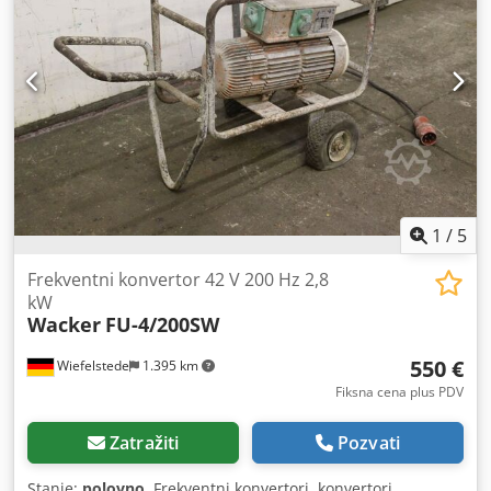
1
/
5
Frekventni konvertor 42 V 200 Hz 2,8
kW
Wacker
FU-4/200SW
550 €
Wiefelstede
1.395 km
Fiksna cena plus PDV
Zatražiti
Pozvati
Stanje:
polovno
, Frekventni konvertori, konvertori