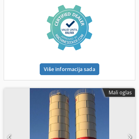
1,7 l/h - Kapacitet goriva: 3.6 л - Kapacitet nafte: 0.6 L -
Neto težina: 100 kg Isporuka: širom Evrope (samo-naplata
je takođe moguća) Ukoliko imate bilo kakvih pitanja,
molimo vas da se ne ustručavate da nas kontaktirate!
Više informacija sada
Mali oglas