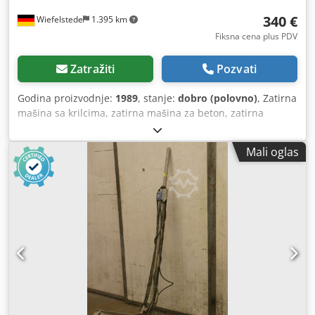
340 €
Wiefelstede
1.395 km
Fiksna cena plus PDV
Zatražiti
Pozvati
Godina proizvodnje:
1989
, stanje:
dobro (polovno)
, Zatirna
mašina sa krilcima, zatirna mašina za beton, zatirna
mašina za estrih -bez gleterice Dcjdpfxsb A Hdfo Ahkek -
težina: 60 kg
Mali oglas