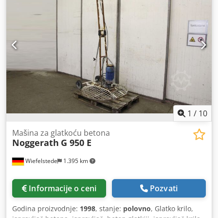
1
/
10
Mašina za glatkoću betona
Noggerath
G 950 E
Wiefelstede
1.395 km
Informacije o ceni
Pozvati
Godina proizvodnje:
1998
, stanje:
polovno
, Glatko krilo,