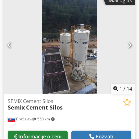
Mali oglas
Ahkek Zavareni silosi su poželjni u niskim kapacitetima
skladištenja, mogu se sastaviti i raditi za 2 sata sa jednom
dizalicom. Poželjno je u lokalnim rešenjima gde se troškovi
prevoza mogu zanemariti. Semix je u stanju da proizvodi
zavarene silose u rasponu između 50 i 150 tona.
Zabravljeni Silosi Zabravljeni silosi su poželjni zbog
njegove kompaktnosti za transport. Može se transportovati
kontejnerima za izbegavanje troškova prevoza. Zbog svoje
modularnosti, Semix je u stanju da proizvodi zavarene
silose u rasponu između 100 i 2000 tona. Semix
obezbeđuje mehaničkog supervizora za pravilno sklapanje
zabravljenog silosa. Semiks je uspeo da postavi
zabravljene silose u Peruu, Izraelu, Nemačkoj i Velikoj
Britaniji.
1
/
14
SEMIX Cement Silos
Semix
Cement Silos
Bratislava
550 km
Informacije o ceni
Pozvati