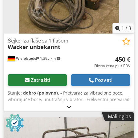
1
/
3
Šejker za flaše sa 1 flašom
Wacker
unbekannt
450 €
Wiefelstede
1.395 km
Fiksna cena plus PDV
Zatražiti
Pozvati
Stanje:
dobro (polovno)
, - Pretvarač za vibracione boce,
vibrirajuće boce, unutrašnji vibrator - Frekventni pretvarač
- Dužina kabla: oko 6 m Dcsdpfjb A Sxvex Ahkok - Težina:
150 kg
Mali oglas