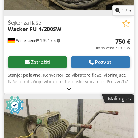
1
/
5
Šejker za flaše
Wacker
FU 4/200SW
750 €
Wiefelstede
1.394 km
Fiksna cena plus PDV
Zatražiti
Pozvati
Stanje:
polovno
, Konvertori za vibratore flaše, vibrirajuće
flaše, unutrašnje vibratore, betonske vibratore -Proizvođač:
Wacker - Primopredaja: kao što se vidi -Transportni okvir
točkova neispravan, pogledajte sliku -Motor: 2.8 kW -
Mali oglas
Vibrirajuca boca: dužina 360 mm Dedpfx Aofngxgohkeck -
Dužina creva: 5 m -Dimenzije: 1150/520/H690 mm -Težina:
116 kg