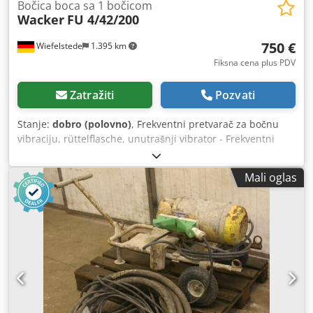
Bočica boca sa 1 bočicom
Wacker
FU 4/42/200
750 €
Wiefelstede
1.395 km
Fiksna cena plus PDV
Zatražiti
Pozvati
Stanje:
dobro (polovno)
, Frekventni pretvarač za bočnu
vibraciju, rüttelflasche, unutrašnji vibrator - Frekventni
pretvarač Dodpfxjb A Sxdj Ahkjck - Broj rüttelflascha: 1 -
Dužina kabla: cca 6 m - Težina: 105 kg
Mali oglas