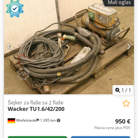
Mali oglas
Prečnik ploče: 700 mm -Dimenzije transporta:
1040/780/H1300 mm -Težina: 69 kg
1
/
1
Šejker za flaše sa 2 flaše
Wacker
TU1.6/42/200
950 €
Wiefelstede
1.395 km
Fiksna cena plus PDV