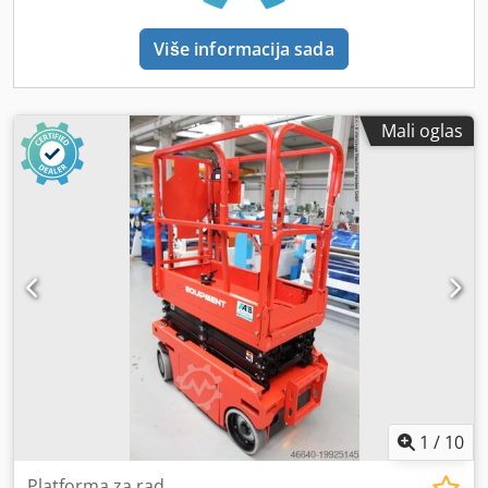
odabrano iz pouzdanih izvora sa proverljivom istorijom CE
pogodna je za različite namene. Spoljašnje električno
sertifikat i potpuna dokumentacija uključeni Spremna za
napajanje omogućava čist i efikasan rad, dok vučena
Više informacija sada
trenutni transport i korišćenje Detaljna tehnička
izvedba olakšava i čini transport isplativim. Mašina je nova,
dokumentacija na raspolaganju === STANJE === Nova /
CE sertifikovana i dostupna odmah na lageru u Sittardu,
nekorišćena mašina sa 0 radnih sati. Odlično radno stanje
Holandija. === ISPORUKA === Utovar kranom moguć na
– potpuno proverena, servisirana i testirana od strane
Mali oglas
upit za nesmetan transport. Fleksibilne opcije isporuke u
sertifikovanih stručnjaka. Pregled moguć na zahtev. ===
zavisnosti od destinacije. Kompletan transport može
LOKACIJA I CENA === Lokacija: Sittard, Holandija. Moguća
profesionalno organizovati logistički tim kompanije Collé
isporuka širom sveta. Cena na upit, EXW / plus PDV.
Rental & Sales.
Pouzdana mašina sa kompletnom dokumentacijom i
profesionalnom tehničkom podrškom. Iskoristite jednu od
najvećih ponuda novih i polovnih mašina u Evropi. Sve
mašine su potpuno proverene, CE-sertifikovane i odmah
spremne za rad. Rezervni delovi i profesionalna podrška
dostupni na zahtev. === ISPORUKA === Fleksibilne opcije
isporuke, prilagođene vašoj destinaciji i logističkim
zahtevima. Kompletnu organizaciju transporta
profesionalno preuzima logistički tim kompanije Collé
Rental & Sales.
1
/
10
Platforma za rad