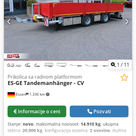
kočenjem, 100 km/h (opciono), sa sklopivom utovarnom
rampom (opciono), niskopodni, sa mogućnošću spuštanja
platforme Visina utovara: 400 mm Zadržavamo pravo na
greške i prethodnu prodaju.
1
/
11
Prikolica sa radnom platformom
ES-GE
Tandemanhänger - CV
Essen
1.336 km
Informacije o ceni
Pozvati
Stanje:
novo
, maksimalna nosivost:
14.910 kg
, ukupna
težina:
20.000 kg
, konfiguracija osovina:
2 osovine
, dužina