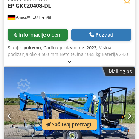
EP
GKCZ0408-DL
Ahaus
1.371 km
Informacije o ceni
Pozvati
Stanje:
polovno
, Godina proizvodnje:
2023
, Visina
podizanja oko 4.500 mm Neto težina 1065 kg Baterija 24.0
V električni bum lift kao NOVO sa samo oko 10 radnih sati
(!!) Opremu: - Mobilni električni makaze lift - Za rad na
Mali oglas
velikim visinama Crsdjxacf Hopfx Anmsf - Brz i jednostavan
pristup višim radnim područjima - Velika radna površina -
Elektrohidraulični podešavanje visine podizanja
(beskonačno promenljivo) - Rad šasije + jarbola bez napora
preko džojstika * alternativno sa zemlje - Šasija nudi
visoku mobilnost i stabilnost - Kabl za punjenje uključen
Sačuvaj pretragu