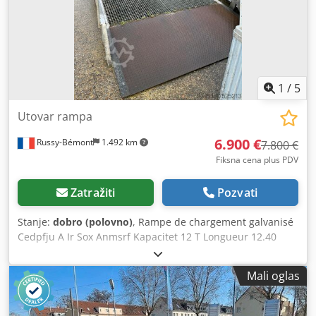
1
/
5
Utovar rampa
6.900 €
Russy-Bémont
1.492 km
7.800 €
Fiksna cena plus PDV
Zatražiti
Pozvati
Stanje:
dobro (polovno)
, Rampe de chargement galvanisé
Cedpfju A Ir Sox Anmsrf Kapacitet 12 T Longueur 12.40
metra. Unutrašnjost largeur 2.15 metra. Total Largeur 2,35
mètres avec ou sans
Mali oglas