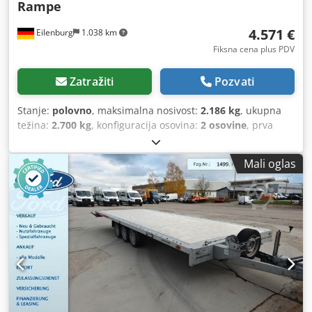
Rampe
4.571 €
Eilenburg
1.038 km
Fiksna cena plus PDV
Zatražiti
Pozvati
Stanje:
polovno
, maksimalna nosivost:
2.186 kg
, ukupna
težina:
2.700 kg
, konfiguracija osovina:
2 osovine
, prva
registracija:
02/2026
, dužina tovarnog prostora:
3.005 mm
,
širina utovarnog prostora:
1.400 mm
, visina tovarnog
Mali oglas
prostora:
200 mm
, ukupna širina:
2.035 mm
, ukupna
visina:
2.130 mm
, A45 GW26G000189, Transporter za
građevinske mašine proizvođača STEMA, tip BMAT .2,
Ukupna masa: 2.700 kg, sa čeličnim rampama za utovar, sa
inercionom kočnicom, 100 km/h, 3,01 m x 1,40 m Ugrađeni
amortizeri za 100 km/h * Tandem niskopodni prikolica po
izboru sa STEMA V vučnom oje ili centralnom cevi Crjdpfx
Ajyqdqmsnmof * Šasija od masivnog čeličnog lima,
zavarena i toplo pocinkovana potapanjem * Prednji i bočni
zidovi od 3 mm zavarene crne čelične ploče * Zavarene