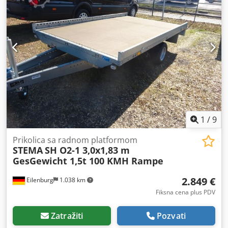
Broj prethodnih vlasnika: 1---- Vozilo nije pripremljeno!
Isporuka širom Nemačke moguća uz doplatu. Zadržavamo
pravo na greške i prethodnu prodaju. Vaše vozilo rado
primamo u zamenu. Finansiranje / lizing moguće i bez
učešća! Imate pitanja? Rado ćemo vas savetovati!
1
/
9
Prikolica sa radnom platformom
STEMA
SH O2-1 3,0x1,83 m
GesGewicht 1,5t 100 KMH Rampe
2.849 €
Eilenburg
1.038 km
Fiksna cena plus PDV
Zatražiti
Pozvati