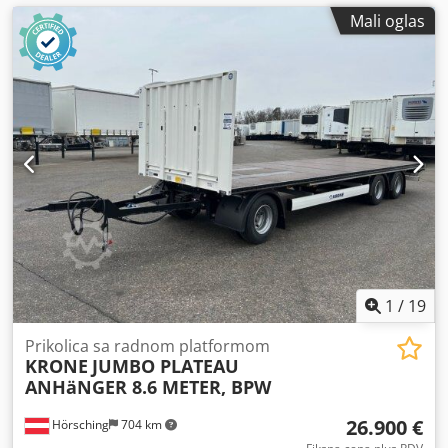
Mali oglas
1
/
19
Prikolica sa radnom platformom
KRONE
JUMBO PLATEAU
ANHäNGER 8.6 METER, BPW
26.900 €
Hörsching
704 km