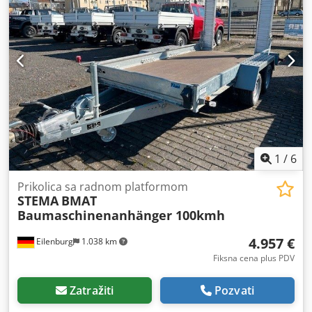
1
/
6
Prikolica sa radnom platformom
STEMA
BMAT
Baumaschinenanhänger 100kmh
4.957 €
Eilenburg
1.038 km
Fiksna cena plus PDV
Zatražiti
Pozvati