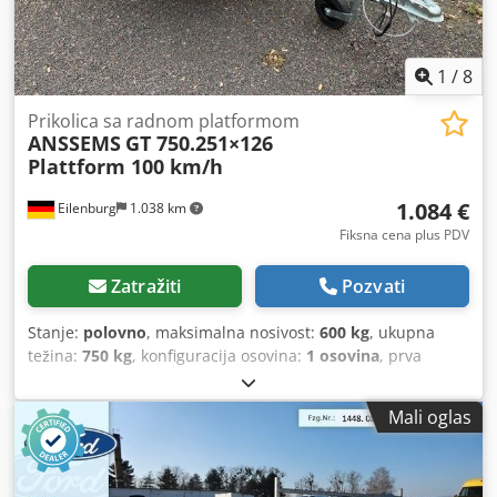
1
/
8
Prikolica sa radnom platformom
ANSSEMS
GT 750.251×126
Plattform 100 km/h
1.084 €
Eilenburg
1.038 km
Fiksna cena plus PDV
Zatražiti
Pozvati
Stanje:
polovno
, maksimalna nosivost:
600 kg
, ukupna
težina:
750 kg
, konfiguracija osovina:
1 osovina
, prva
registracija:
04/2025
, dužina tovarnog prostora:
2.500 mm
,
širina utovarnog prostora:
1.260 mm
, visina tovarnog
Mali oglas
prostora:
300 mm
, ukupna širina:
1.710 mm
, ukupna
visina:
790 mm
, Kastenski prikolica je izrađena od stabilne
aluminijumske konstrukcije i poda od habajućeg drveta.
Zadržavamo pravo na greške i međuprodaju. Csdpfx Ajy A