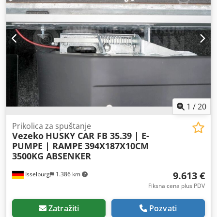
Anmerf ----Vozilo nije pripremljeno! Isporuka širom zemlje
moguća uz doplatu. Pravo na greške i prethodnu prodaju
je zadržano. Rado uzimamo vaše vozilo u zamenu.
Finansiranje/leasing moguće i bez akontacije! Imate li još
pitanja? Rado ćemo vas savetovati!
1
/
20
Prikolica za spuštanje
Vezeko
HUSKY CAR FB 35.39 | E-
PUMPE | RAMPE 394X187X10CM
3500KG ABSENKER
9.613 €
Isselburg
1.386 km
Fiksna cena plus PDV
Zatražiti
Pozvati