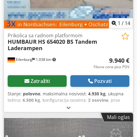
1
/
14
Prikolica sa radnom platformom
HUMBAUR
HS 654020 BS Tandem
Laderampen
9.940 €
Eilenburg
1.038 km
Fiksna cena plus PDV
Zatražiti
Pozvati
Stanje:
polovno
, maksimalna nosivost:
4.930 kg
, ukupna
težina:
6.500 kg
, konfiguracija osovina:
2 osovine
, prva
registracija:
03/2022
, dužina tovarnog prostora:
4.100 mm
,
širina utovarnog prostora:
1.990 mm
, ukupna širina:
2.545
Mali oglas
mm
, ukupna visina:
2.850 mm
, Pravo na greške i
prethodnu prodaju je zadržano! Interni broj: 1457.
1083677 ----Oprema i stanje prema slikama. Cjdswtvvnopfx