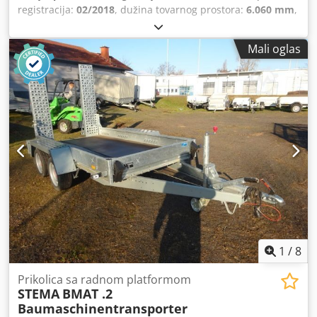
registracija:
02/2018
, dužina tovarnog prostora:
6.060 mm
,
širina utovarnog prostora:
2.200 mm
, visina tovarnog
prostora:
300 mm
, Greške i prethodna prodaja su mogući!
Mali oglas
Interni broj: 1448. OPREMA * Platformska prikolica * 3
osovine * Pomoćni točak * AL-KO kuka za vuču * Ograde
okolo ... i mnogo toga više. ---- Vozilo je u neobrađenom
stanju! Dostava širom zemlje moguća uz doplatu. Greške i
prethodna prodaja su mogući. Rado prihvatamo vaše
vozilo u kompenzaciju. Codpfx Aovwh U Senmorf
Finansiranje / lizing moguće i bez učešća! Imate još
pitanja? Rado ćemo vas posavetovati!
1
/
8
Prikolica sa radnom platformom
STEMA
BMAT .2
Baumaschinentransporter