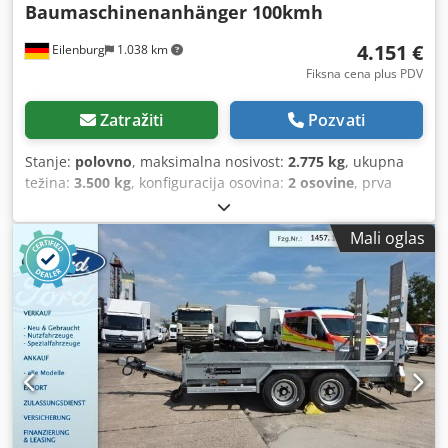
Baumaschinenanhänger 100kmh
4.151 €
Eilenburg
1.038 km
Fiksna cena plus PDV
Zatražiti
Pozvati
Stanje:
polovno
, maksimalna nosivost:
2.775 kg
, ukupna
težina:
3.500 kg
, konfiguracija osovina:
2 osovine
, prva
registracija:
02/2026
, dužina tovarnog prostora:
3.530 mm
,
širina utovarnog prostora:
1.650 mm
, ukupna širina:
2.435
Mali oglas
mm
, ukupna visina:
2.130 mm
, A15 GW26NG00315
Transporter za građevinske mašine proizvođača STEMA, tip
BMAT, ukupna masa: 3.500 kg, niskopodni prikolica,
inerciona kočnica, 100 km/h, sa aluminijumskim rampama,
3,53 m x 1,65 m ...i još mnogo toga. Zadržavamo pravo na
greške i međuprodaju. Visina utovara 500 mm Csdpoym
Iftsfx Anmorf