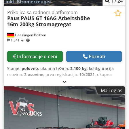
1
/
24
Prikolica sa radnom platformom
Paus
PAUS GT 16AG Arbeitshöhe
16m 200kg Stromagregat
Heeslingen Boitzen
1.341 km
Informacije o ceni
Pozvati
Stanje:
polovno
, ukupna težina:
2.100 kg
, konfiguracija
osovina:
2 osovine
, prva registracija:
10/2021
, ukupna
širina:
2.150 mm
, ukupna visina:
2.330 mm
, Oprema:
dizalica
, Vrlo dobro održavana prikolica sa radnom
Mali oglas
platformom, sa radnom visinom od 16 m, nosivošću
platforme od 200 kg i bočnim izbacajem od 9,45 m, kao i
priključkom za napajanje platforme, uključujući i agregat.
Inspekcija u skladu sa propisima o bezbednosti i zdravlju
na radu (UVV) izvršena je u martu 2026. godine od strane
kompanije Paus. Cjdpfx Anoznr Rbsmerf GT 16 AG radna
platforma Radna visina 16 m Teleskopska verzija Bočni