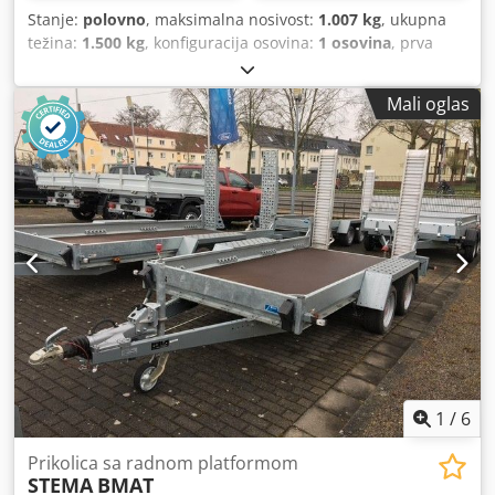
Stanje:
polovno
, maksimalna nosivost:
1.007 kg
, ukupna
težina:
1.500 kg
, konfiguracija osovina:
1 osovina
, prva
registracija:
03/2026
, dužina tovarnog prostora:
3.070 mm
,
širina utovarnog prostora:
1.870 mm
, visina tovarnog
Mali oglas
prostora:
100 mm
, ukupna širina:
1.960 mm
, ukupna
visina:
925 mm
, A66 GW26NG000373 Homologacija za 100
km/h Platformska prikolica Potporni točak Utovarno-silazne
rampe Uz zadržavanje prava na greške i prethodnu
prodaju Crodeyq U Enspfx Anmsf
1
/
6
Prikolica sa radnom platformom
STEMA
BMAT