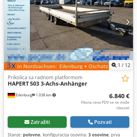
A Snsnmjrf
1
/
12
Prikolica sa radnom platformom
HAPERT
503 3-Achs-Anhänger
6.840 €
Eilenburg
1.038 km
Fiksna cena PDV se ne može
iskazati
Zatražiti
Pozvati
Stanje:
polovno
, konfiguracija osovina:
3 osovine
, prva