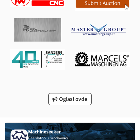
Pribor Za Drvo
Prikolica Za
Profesionalni Bezbednosti I Zdravlja
Prostor Za Proizvodnju
Univerzalna Mašina Za Pro-
Za Hlađenje
Za Proizvodnju
Oglasi ovde
Za Skladištenje
Machineseeker
Besplatno u prodavnici