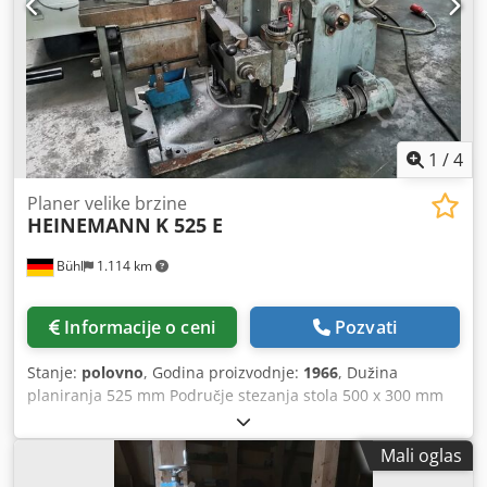
1
/
4
Planer velike brzine
HEINEMANN
K 525 E
Bühl
1.114 km
Informacije o ceni
Pozvati
Stanje:
polovno
, Godina proizvodnje:
1966
, Dužina
planiranja 525 mm Područje stezanja stola 500 x 300 mm
Visina radnog dela mm Dodpfstumrasx Adyewa Dimenzije
mašine L x W x H 1.98 x 1.06 x 1.42 m Dodatna oprema:
Mali oglas
Mašina više (širina vilice 200 mm) na okretnici, Uređaj za
vertikalno planiranje, poletanje dleta