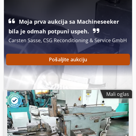
greške i netačne unose.
Moja prva aukcija sa Machineseeker
bila je odmah potpuni uspeh.
Carsten Sasse, CSG Reconditioning & Service GmbH
Pošaljite aukciju
Mali oglas