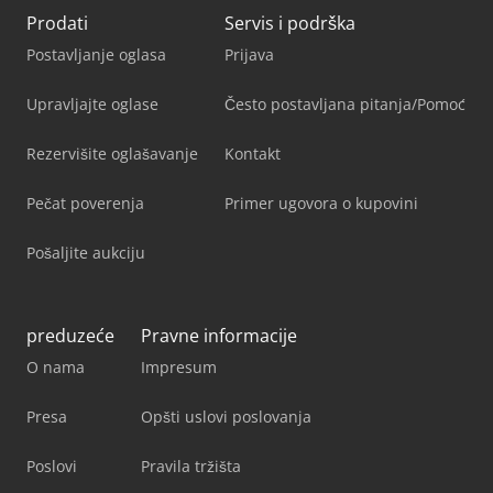
Prodati
Servis i podrška
Postavljanje oglasa
Prijava
Upravljajte oglase
Često postavljana pitanja/Pomoć
Rezervišite oglašavanje
Kontakt
Pečat poverenja
Primer ugovora o kupovini
Pošaljite aukciju
preduzeće
Pravne informacije
O nama
Impresum
Presa
Opšti uslovi poslovanja
Poslovi
Pravila tržišta