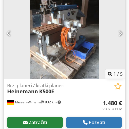
1
/
5
Brzi planeri / kratki planeri
Heinemann
K500E
1.480 €
Missen-Wilhams
932 km
VB plus PDV
Zatražiti
Pozvati