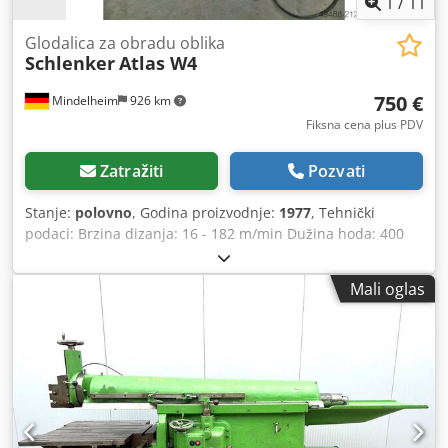
1
/
11
Glodalica za obradu oblika
Schlenker
Atlas W4
750 €
Mindelheim
926 km
Fiksna cena plus PDV
Zatražiti
Pozvati
Stanje:
polovno
, Godina proizvodnje:
1977
, Tehnički
podaci: Brzina dizanja: 16 - 182 m/min Dužina hoda: 400
mm automatsko pomeranje stola u X/Z: 0,2 - 4,0 mm
Nagibna glava: da Dimenzije, približno: 1950 x 1330 x 1570
Mali oglas
mm Težina, približno: 1500 kg Dwjdpfx Adjyi E Aboyja