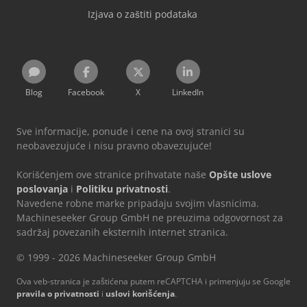
Izjava o zaštiti podataka
Blog
Facebook
X
LinkedIn
Sve informacije, ponude i cene na ovoj stranici su
neobavezujuće i nisu pravno obavezujuće!
Korišćenjem ove stranice prihvatate naše
Opšte uslove
poslovanja
i
Politiku privatnosti
.
Navedene robne marke pripadaju svojim vlasnicima.
Machineseeker Group GmbH ne preuzima odgovornost za
sadržaj povezanih eksternih internet stranica.
© 1999 - 2026 Machineseeker Group GmbH
Ova veb-stranica je zaštićena putem reCAPTCHA i primenjuju se Google
pravila o privatnosti
i
uslovi korišćenja
.