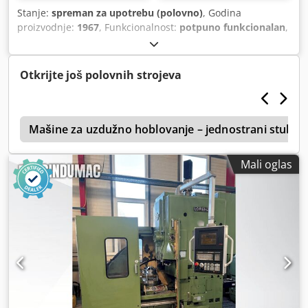
Stanje:
spreman za upotrebu (polovno)
, Godina
proizvodnje:
1967
, Funkcionalnost:
potpuno funkcionalan
,
-Heinemann planer velike brzine -K500E -Koristi -
Funkcioniše -Flash rđa vidi slike -Učitavanje moguće
Dsdpfxsvrzqio Adyewa
Otkrijte još polovnih strojeva
s
Mašine za uzdužno hoblovanje – jednostrani stubni 
Mali oglas