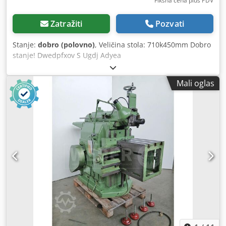
Fiksna cena plus PDV
Zatražiti
Pozvati
Stanje:
dobro (polovno)
, Veličina stola: 710k450mm Dobro
stanje! Dwedpfxov S Ugdj Adyea
Mali oglas