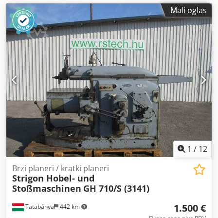
Mali oglas
1
/
12
Brzi planeri / kratki planeri
Strigon Hobel- und
Stoßmaschinen
GH 710/S (3141)
1.500 €
Tatabánya
442 km