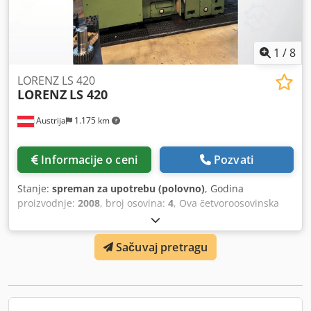
1
/
8
LORENZ LS 420
LORENZ
LS 420
Austrija
1.175 km
Informacije o ceni
Pozvati
Stanje:
spreman za upotrebu (polovno)
, Godina
proizvodnje:
2008
, broj osovina:
4
, Ova četvoroosovinska
Lorenz LS 420 proizvedena je 2008. godine. Opremljena je
NUM upravljačkim sistemom koji može obrađivati spoljne i
Sačuvaj pretragu
unutrašnje ozubljenja, pojedinačne tačke i segmentna
ozubljenja. Može obrađivati ozubljenja do B = 25 mm i
klinasta profilna ležišta. Dužina hoda iznosi 140 mm.
Razmotrite mogućnost kupovine ove Lorenz LS 420.
Kontaktirajte nas za više informacija. Dodatna oprema •