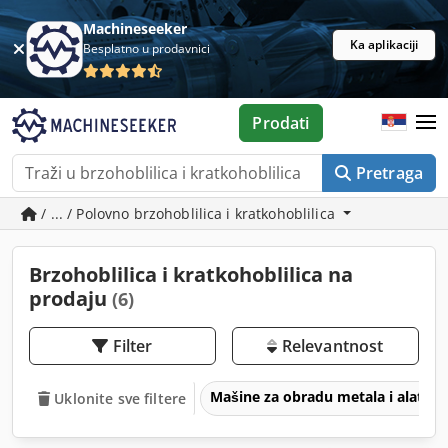
Machineseeker
Ka aplikaciji
Besplatno u prodavnici
Prodati
Pretraga
/ ... / Polovno brzohoblilica i kratkohoblilica
Brzohoblilica i kratkohoblilica na
prodaju
(6)
Filter
Relevantnost
Mašine za obradu metala i alatne
Uklonite sve filtere