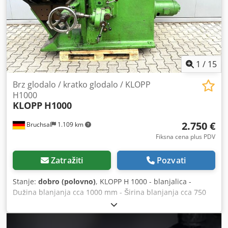
1
/
15
Brz glodalo / kratko glodalo / KLOPP
H1000
KLOPP
H1000
2.750 €
Bruchsal
1.109 km
Fiksna cena plus PDV
Zatražiti
Pozvati
Stanje:
dobro (polovno)
, KLOPP H 1000 - blanjalica -
Dužina blanjanja cca 1000 mm - Širina blanjanja cca 750
mm - Automatsko uvlačenje (posmak) Dwsdpfxozfv Nve
Adyea - Proširenje radnog stola Dimenzije: D x Š x V 3,4 x
1,5 x 1,7 metara / Težina 3800 kg Zadržavamo pravo na