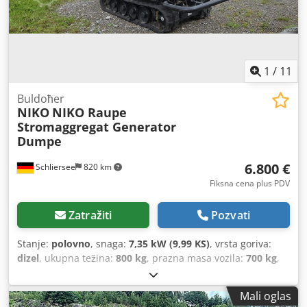
za stubove, nadogradnja za kipu, platforma itd. Stanje
radnih sati prema brojaču Vozilo se prvenstveno prodaje
pravnim licima ili za izvoz. Privatno- fizička lica: uz rezervu
Prodaja bez garancije Neto cena za izvoz Neto: 6.800 EUR +
(19 % PDV) 1.292 EUR = Bruto: 8.092 EUR Navedeni podaci
1
/
11
nisu obavezujući; greške, izmene i međuprodaja su
mogući! Potrebna izvozna dozvola Tel: 08026/2188
Buldoћer
NIKO
NIKO Raupe
Stromaggregat Generator
Dumpe
6.800 €
Schliersee
820 km
Fiksna cena plus PDV
Zatražiti
Pozvati
Stanje:
polovno
, snaga:
7,35 kW (9,99 KS)
, vrsta goriva:
dizel
, ukupna težina:
800 kg
, prazna masa vozila:
700 kg
,
Godina proizvodnje:
2008
, radni sati:
70 h
, Oprema:
dodatna prednja svetla
, Gusjeničasto podvozje,
Mali oglas
proizvođač: NIKO maks. brzina 4,8 km/h napred, 4,8 km/h