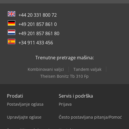
+44 20 331 800 72
+49 201 857 861 0
+49 201 857 861 80
+34 911 433 456
Trenutne pretrage mašina:
Kombinovani valjci
Tandem valjak
Theisen Bonitz Tb 310 Fp
Prodati
Servis i podrška
Postavljanje oglasa
Prijava
Upravljajte oglase
Često postavljana pitanja/Pomoć