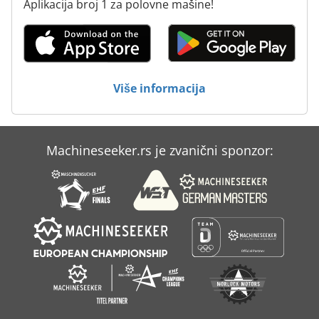
Aplikacija broj 1 za polovne mašine!
Više informacija
Machineseeker.rs je zvanični sponzor: