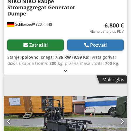
NIKO
NIKO Raupe
Stromaggregat Generator
Dumpe
6.800 €
Schliersee
820 km
Fiksna cena plus PDV
Zatražiti
Pozvati
Stanje:
polovno
, snaga:
7,35 kW (9,99 KS)
, vrsta goriva:
dizel
, ukupna težina:
800 kg
, prazna masa vozila:
700 kg
,
Godina proizvodnje:
2008
, radni sati:
70 h
, Oprema:
dodatna prednja svetla
, Proizvođač guseničnog hodnog
Mali oglas
mehanizma: NIKO Maksimalna brzina: 4,8 km/h unapred,
4,8 km/h unazad Godina proizvodnje: 12/2008 Radni sati:
70 Hatz 1B50 T-4, četvorotaktni dizel motor, vazdušno
hlađenje, 7,6 kW (≈ 10,36 KS) (Profesionalni) generator za
proizvodnju struje, integrisan u hodni mehanizam; uređaj
se može koristiti samostalno, bez nadgradnje (modula za
dekontaminaciju), 230/400 V Proizvođač generatora: GTS,
400/230 V pri 400 V: 6,4–8 kW; 11,6 A; 8 kVA pri 230 V: 4–5
kW; 21,7 A; 5 kVA Rukovanje pomoću jednog ručnog