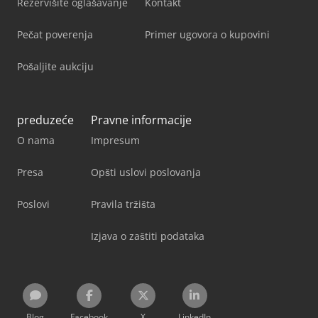
Rezervišite oglašavanje
Kontakt
Pečat poverenja
Primer ugovora o kupovini
Pošaljite aukciju
preduzeće
Pravne informacije
O nama
Impresum
Presa
Opšti uslovi poslovanja
Poslovi
Pravila tržišta
Izjava o zaštiti podataka
Blog
Facebook
X
LinkedIn