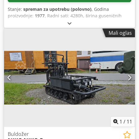
Stanje:
spreman za upotrebu (polovno)
, Godina
proizvodnje:
1977
, Radni sati: 4280h, širina guseničnih
ploča: 550mm, razmak gusenica: 1520mm, oslonac
gusenica: 2090mm, dužina podvozja: 2080mm, širina štita:
Mali oglas
3000mm, dimenzije mašine X/Y/Z: cca
52050mm/1900mm/1850mm, težina: cca 10000kg. Pregled
na licu mesta je moguć. Dwedpfjzf Ncvjx Afuja
1
/
11
Buldožer