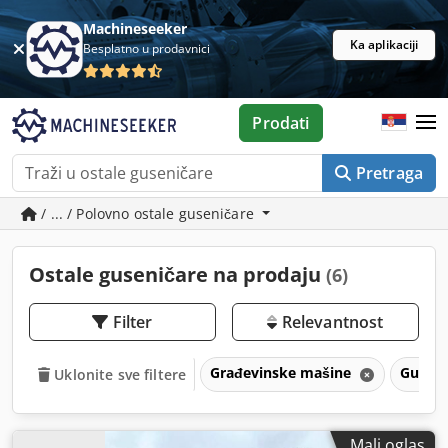
Machineseeker
Ka aplikaciji
Besplatno u prodavnici
Prodati
Pretraga
/ ... / Polovno ostale guseničare
Ostale guseničare na prodaju
(6)
Filter
Relevantnost
Građevinske mašine
Guseni
Uklonite sve filtere
Mali oglas