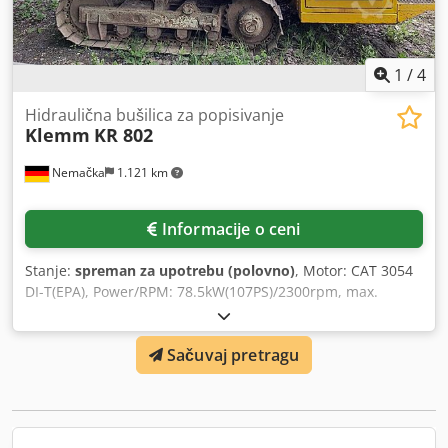
1
/
4
Hidraulična bušilica za popisivanje
Klemm
KR 802
Nemačka
1.121 km
Informacije o ceni
Stanje:
spreman za upotrebu (polovno)
, Motor: CAT 3054
DI-T(EPA), Power/RPM: 78.5kW(107PS)/2300rpm, max.
Snaga: 80.5kW (110PS), Kapacitet dizel rezervoara: 160l.
Hidraulični sistem: Hidraulične pumpe: 1) Cirkulacija:
Sačuvaj pretragu
92l/min, 2) Cirkulacija: 73.6l/min, 3) Cirkulacija: 18.4l/min,
4) Tiraž: 8l/min, Pritisak sistema: 250bar Kapacitet
hidrauličnog rezervoara: 350l. Šasija puzača: Tip: B1,
Traktivna sila: 75kN, Brzina putovanja: 2,2km/h, Specifičan
prizemni pritisak: 5.3N/cm², Ukupna širina: 2200mm,