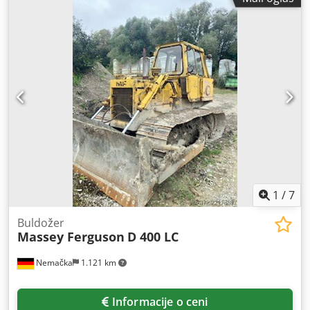
1
/
7
Buldožer
Massey Ferguson
D 400 LC
Nemačka
1.121 km
Informacije o ceni