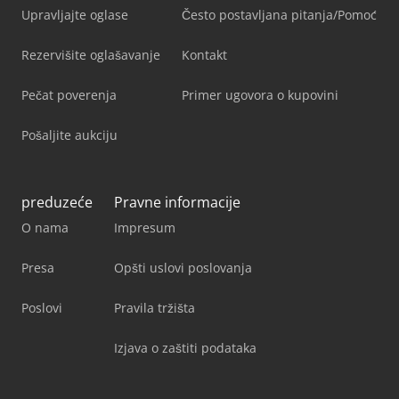
Upravljajte oglase
Često postavljana pitanja/Pomoć
Rezervišite oglašavanje
Kontakt
Pečat poverenja
Primer ugovora o kupovini
Pošaljite aukciju
preduzeće
Pravne informacije
O nama
Impresum
Presa
Opšti uslovi poslovanja
Poslovi
Pravila tržišta
Izjava o zaštiti podataka