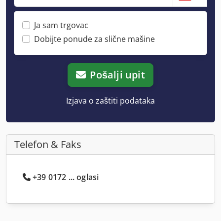
Ja sam trgovac
Dobijte ponude za slične mašine
Pošalji upit
Izjava o zaštiti podataka
Telefon & Faks
+39 0172 ... oglasi