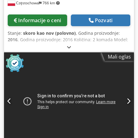
Częstochowa
766 km
Informacije o ceni
Pozvati
Stanje:
skoro kao nov (polovno)
, Godina proizvodnje:
2016
, Godina proizvodnje: 2016 Količina: 2 komada Model:
MPL 160B Tip: YR-MPL 0160D Proizvođač: Yaskawa
Motoman Broj osa: 4 Nosivost: 160 kg Domet: 3159 mm
Mali oglas
Dodpfxsywyv To Acpsck Upravljanje: DX200 (2017)
Operaterski panel: JZRCR-YPP21 Boja: plava Oprema:
kontroler, operaterski panel, kabliranje.