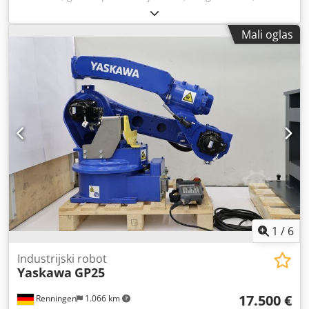
robotska stanica za zavarivanje YASKAWA, svaka sa
kontrolnom jedinicom DX200, serijski broj: 17170585,
Mali oglas
godina proizvodnje: 2017, serijski broj: 202289, godina
proizvodnje: 2020, MIG/MAG glava za zavarivanje,
automatsko dovođenje žice, zamenjiva paleta sa rotacionim
uređajem, zavesa, sa plastičnim umetkom, rešetkasta
zaštita, sistem svetlosnih barijera SICK, centralna kontrola
SIEMENS SIMATIC HMI, dodirni panel, SKS Q80 sistem za
nadzor zavarivanja. Dcsdpfozqzdpsx Acpjk
1
/
6
Industrijski robot
Yaskawa
GP25
17.500 €
Renningen
1.066 km