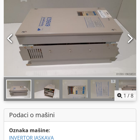
1
/
8
Podaci o mašini
Oznaka mašine:
INVERTOR IASKAVA