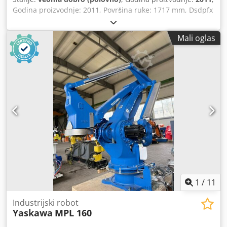
Godina proizvodnje: 2011, Površina ruke: 1717 mm, Dsdpfx
Ajtxymmscpock Težina: 20 kg, Kontrola: DKS100
Mali oglas
1
/
11
Industrijski robot
Yaskawa
MPL 160