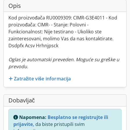
Opis
Kod proizvođača RU0009309: CIMR-G3E4011 - Kod
proizvođača: CIMR- - Stanje: Polovni -
Funkcionalnost: Nije testirano - Ukoliko ste
zainteresovani, molimo Vas da nas kontaktirate.
Dsdpfx Acsv Hrhnjpsck
Oglas je automatski preveden. Moguće su greške u
prevodu.
Zatražite više informacija
Dobavljač
Napomena:
Besplatno se registrujte ili
prijavite,
da biste pristupili svim