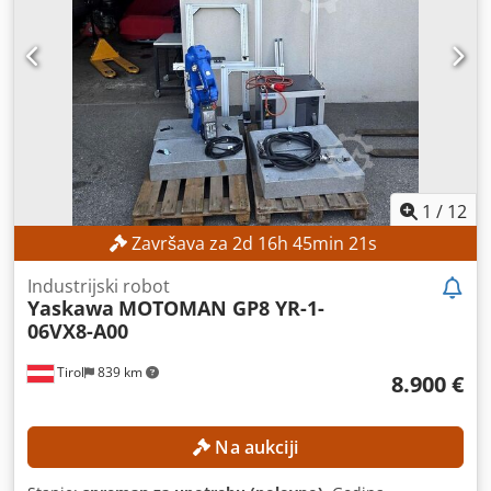
1
/
12
Završava za
2
d
16
h
45
min
20
s
Industrijski robot
Yaskawa
MOTOMAN GP8 YR-1-
06VX8-A00
Tirol
839 km
8.900 €
Na aukciji