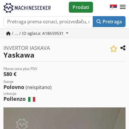
Prodati
Pretraga
/ ... / ID oglasa: A18659531
INVERTOR IASKAVA
Yaskawa
Fiksna cena plus PDV
580 €
Stanje
Polovno
(neispitano)
Lokacija
Pollenzo