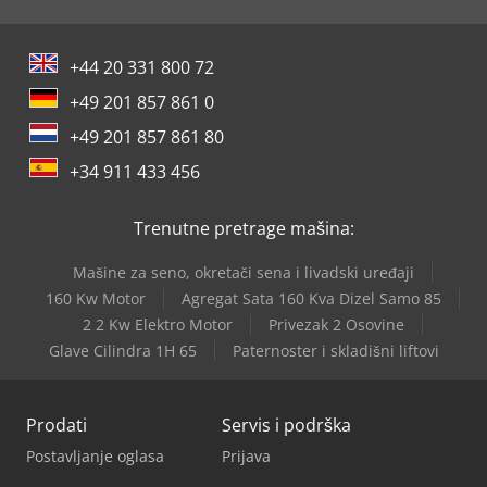
+44 20 331 800 72
+49 201 857 861 0
+49 201 857 861 80
+34 911 433 456
Trenutne pretrage mašina:
Mašine za seno, okretači sena i livadski uređaji
160 Kw Motor
Agregat Sata 160 Kva Dizel Samo 85
2 2 Kw Elektro Motor
Privezak 2 Osovine
Glave Cilindra 1H 65
Paternoster i skladišni liftovi
Prodati
Servis i podrška
Postavljanje oglasa
Prijava