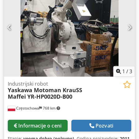
1
/
3
Industrijski robot
Yaskawa Motoman KrauSS
Maffei
YR-HP0020D-B00
Częstochowa
768 km
Informacije o ceni
Pozvati
Stanje:
veoma dobro (polovno)
, Godina proizvodnje:
2011
,