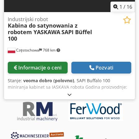
1
/
16
Industrijski robot
Kabina do satynowania z
robotem YASKAWA
SAPI Büffel
100
Częstochowa
768 km
Informacije o ceni
Pozvati
Stanje:
veoma dobro (polovno)
, SAPI Buffalo 100
miniranja kabinet sa IASKAVA robota Godina proizvodnje:
2020 Dcedpfx Ajvyh Dlscpsk Serijski broj: 20648 sa
industrijskim robotom IASKAVA IR-1-06VKS-A00, serijski
broj: K18777-473-1 Kontrola: IASKAVA Eras-1000-06VKS8-
E10 Ćelija je korišćena za satenske završne plastične
elemente.