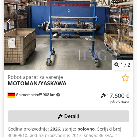
Dodpfx Aszqzdcecpeck
1
/
2
Robot aparat za varenje
MOTOMAN/YASKAWA
17.600 €
Gaimersheim
908 km
Još 26 dana
Detalji
Godina proizvodnje:
2026
, stanje:
polovno
, Serijski broj:
30069610, godina proizvodnje: 2017, snaga: 36 kVA, 2