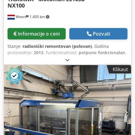
NX100
Weert
1.400 km
Informacije o ceni
Pozvati
Stanje:
radionički remontovan (polovan)
, Godina
proizvodnje:
2013
, Funkcionalnost:
potpuno funkcionalan
,
broj mašine/vozila:
ES165D NX100
, ukupna težina:
1.100
kg
, nosivost:
165 kg
, dohvat ruke:
2.651 mm
, proizvođač
Klikaut
kontrolera:
YASKAWA-Motoman
, model kontrolera:
NX100
, proizvođač teach pendanta:
Fanuc
, Oprema:
dokumentacija/priručnik
, IRS Robotics® – obnovljeni
industrijski robot. Pouzdanost kao standard. 100%
kompletan i potpuno funkcionalan: robotska ruka,
kontroler, sva kablovska mreža i upravljačka ploča.
Uključuje našu garanciju i detaljnu evaluaciju prema
protokolu sa 77 tačaka, koju izvode naši interni inženjeri za
robotiku. Marka: YASKAWA - Motoman Tip: ES165D
Kontroler: NX100 Opšta namena: Za veće opterećenje,
postavljanje na pod Nosivost: 165 kg Domet: 2651 mm