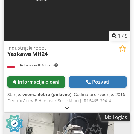
1
/
5
Industrijski robot
Yaskawa
MH24
Częstochowa
768 km
Informacije o ceni
Pozvati
Stanje:
veoma dobro (polovno)
, Godina proizvodnje: 2016
Dedpfx Acow E H Irspsck Serijski broj: R16465-394-4
Nosivost: 10 kg Masa robota: 280 kg Maksimalni
pneumatski pritisak: 490 kPa Napajanje: AC 400V, trofazno,
Mali oglas
50/60 Hz Upravljanje: DX200