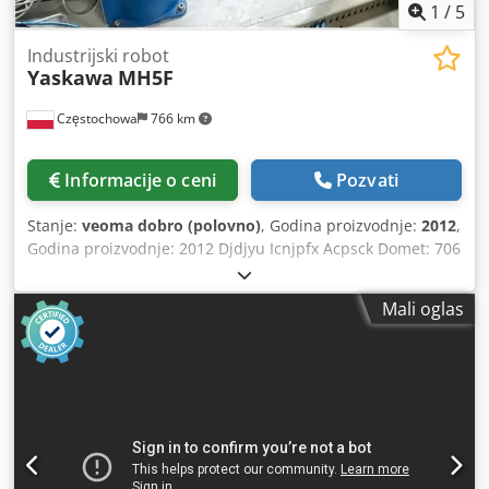
1
/
5
Industrijski robot
Yaskawa
MH5F
Częstochowa
766 km
Informacije o ceni
Pozvati
Stanje:
veoma dobro (polovno)
, Godina proizvodnje:
2012
,
Godina proizvodnje: 2012 Djdjyu Icnjpfx Acpsck Domet: 706
mm Nosivost: 5 kg
Mali oglas