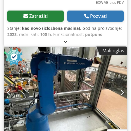
EXW VB plus PDV
Zatražiti
Pozvati
Stanje:
kao novo (izložbena mašina)
, Godina proizvodnje:
2023
, radni sati:
100 h
, Funkcionalnost:
potpuno
funkcionalan
, ukupna težina:
250 kg
, nosivost:
25 kg
,
dohvat ruke:
1.730 mm
, opseg zakretanja:
340 °
,
Mali oglas
proizvođač kontrolera:
Yaskawa
, model kontrolera:
Yaskawa
, širina upravljačkog ormara:
500 mm
, visina
upravljačkog ormara:
600 mm
, tačnost ponavljanja:
0,02
mm
, U savršenom stanju, od proizvođača mašina,
korišćeno samo jednom prilikom na sajmu u SAD-u.
Lokacija u SAD-u; prilikom prodaje, biće poslato u
Nemačku. Dcodpjzbag Eofx Acpek