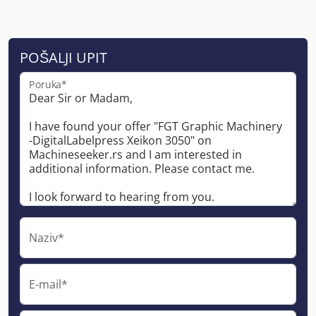
POŠALJI UPIT
Poruka*
Naziv*
E-mail*