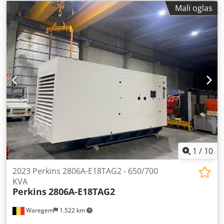
Centerline referencama, sa kontrolom prisustva tabaka
Mali oglas
Pogurivačka grupa suprotno od strane operatera Detektor
duplih tabaka Centriranje i zatvaranje opreme za
štancovanje Stanica za ekstrakciju otpada sa brzim
stezanjem alata Izlaz za visoku slaganje Bobst CUBE II
Podignut za 35 cm Rama za pripremu tabaka van mašine
Maksimalni format: 102x142 cm Djdpsy D Ht Sefx Ahvekr
Minimalni format: 50x70 cm Minimalna gramatura papira:
80 g/m² Maksimalna gramatura kartona: 2.000 g
Maksimalna debljina talasastog kartona: 4 mm Maksimalna
brzina: 7.000 tabaka/h Maksimalni pritisak: 600 tona
Dostupno septembar/oktobar 2026
1
/
10
2023 Perkins 2806A-E18TAG2 - 650/700
KVA
Perkins
2806A-E18TAG2
Waregem
1.522 km