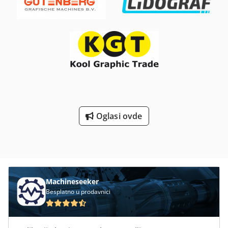
Тежиште оптерећења: 900 Ширина виљушке: 300 мм
Дебљина виљушке: 105 мм Тип крила: Дуплекс Мењач: ZF
WG211 Стање: Спреман за рад и у потпуности
функционалан Техничко стање: добро Предње гуме тип:
пнеуматске Предње гуме димензије: 16.00-25 Стање
предњих гума: 20 - 40% Задње гуме тип: пнеуматске Задње
гуме димензије: 16.00-25 Стање задњих гума: 60 - 80%
Опис: Поред овог МОДЕЛА- ПРОИЗВОЂАЧА, имамо још око
150 тешких виљушкара, контејнерских виљушкара,
ричстекера, виљушкара и терминалних тегљача у нашем
Oglasi ovde
складишту у Олденбургу. Посетите наш сајт – hinrichs-
Forklifts. Лизинг, куповина на рате и финансирање под
повољним условима су нам увек могући. Купујемо и ваш
половни уређај, чак и ако не купите возило код нас.
Позовите ме, Марко Леверман, радо ћу вам дати детаљне
савете у вези овог МОДЕЛА - ПРОИЗВОЂАЧА. Узгред: Наша
специјализована радионица за виљушкаре је
Machineseeker
специјализована за поправку и одржавање великих уређаја
Besplatno u prodavnici
од 8 тона и више. Радујемо се и да ваш уређај изложимо
код нас за комисиону продају. Бочни померач, подесив
уређај за виљушке, Dkedpfexzv Htox Ahvsr Пуна кабина,