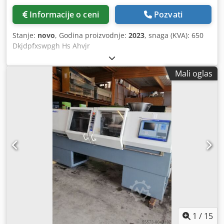
Informacije o ceni
Pozvati
Stanje:
novo
, Godina proizvodnje:
2023
, snaga (KVA): 650
Dkjdpfxswpgh Hs Ahvjr
Mali oglas
1
/
15