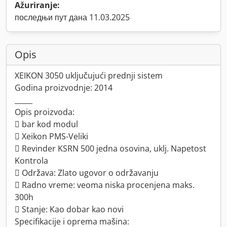
Ažuriranje:
последњи пут дана 11.03.2025
Opis
XEIKON 3050 uključujući prednji sistem
Godina proizvodnje: 2014
_____
Opis proizvoda:
 bar kod modul
 Xeikon PMS-Veliki
 Revinder KSRN 500 jedna osovina, uklj. Napetost
Kontrola
 Održava: Zlato ugovor o održavanju
 Radno vreme: veoma niska procenjena maks.
300h
 Stanje: Kao dobar kao novi
Specifikacije i oprema mašina: