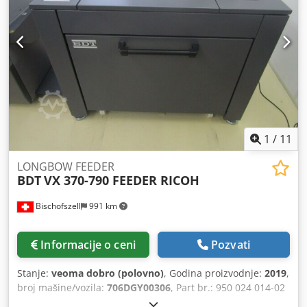
fleksibilnim za korišćenje na različitim lokacijama Dksdorbz
Rxopfx Ahvor - kontrolna tabla za pregled procesa -
nosivost do 22 kg i visina paletizacije do 2.200 mm - brzo i
lako prilagođavanje drugim zadacima - Plug-and-Play
(potrebna 230 V struja) i 6 bara komprimovanog vazduha
1
/
11
LONGBOW FEEDER
BDT
VX 370-790 FEEDER RICOH
Bischofszell
991 km
Informacije o ceni
Pozvati
Stanje:
veoma dobro (polovno)
, Godina proizvodnje:
2019
,
broj mašine/vozila:
706DGY00306
, Part br.: 950 024 014-02
Brojač: 220.000 araka Oprema / dodatne informacije: