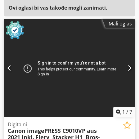
Ovi oglasi bi vas takođe mogli zanimati.
Mali oglas
1
/
7
Digitalni
Canon imagePRESS C9010VP aus
2021 inkl.
Fiery, Stacker H1, Bros-