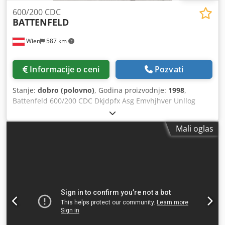
600/200 CDC
BATTENFELD
Wien
587 km
Informacije o ceni
Pozvati
Stanje:
dobro (polovno)
, Godina proizvodnje:
1998
,
Battenfeld 600/200 CDC Dkjdpfx Asg Emvhjhver Unllog
4000 Zatvaranje 60 TO Godina proizvodnje 1997 Skrau 30
mm Ubrizgavanje-omekšavanje oko 90 g
Mali oglas