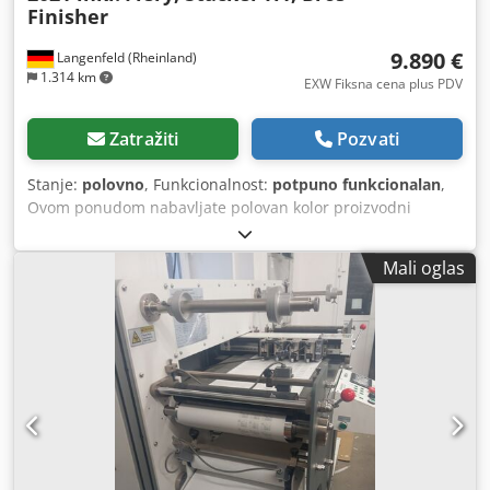
Finisher
9.890 €
Langenfeld (Rheinland)
1.314 km
EXW Fiksna cena plus PDV
Zatražiti
Pozvati
Stanje:
polovno
, Funkcionalnost:
potpuno funkcionalan
,
Ovom ponudom nabavljate polovan kolor proizvodni
sistem "Canon imagePRESS C9010 VP". Predmet prodaje: 1
x Canon imagePRESS C9010 VP sa sledećom opremom: -
Mali oglas
uključuje Prisma Controller ili Fiery Controller - uključuje
brošura finišer N2 - uključuje POD Deck D1 Brojači:
Dkedpeu Ecl Eefx Ahvor Ukupno: oko 1.880.920 stranica
Stanje: Ovaj oglas se odnosi na polovnu opremu koja može
imati tragove korišćenja (manje ogrebotine ili žućkaste
tonove). Uređaj je testiran na funkcionalnost. Testni otisak
možete videti na fotografiji. Pakovanje i isporuka: Uređaj
možete pogledati tokom naših radnih sati. Molimo Vas da
unapred zakažete termin! Morsko-otporna ambalaža i
isporuka širom sveta dostupni na zahtev! Pre slanja ili