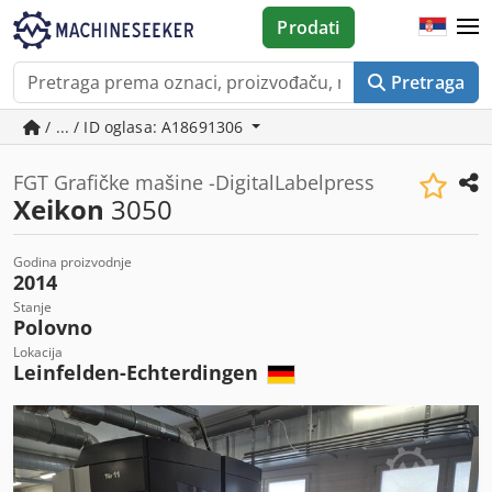
Prodati
Pretraga
/ ... / ID oglasa: A18691306
FGT Grafičke mašine -DigitalLabelpress
Xeikon
3050
Godina proizvodnje
2014
Stanje
Polovno
Lokacija
Leinfelden-Echterdingen