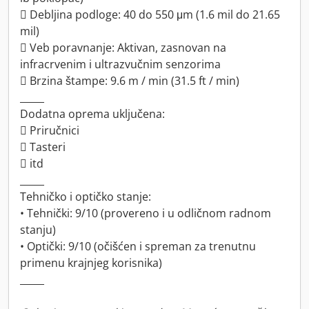
 Debljina podloge: 40 do 550 μm (1.6 mil do 21.65
mil)
 Veb poravnanje: Aktivan, zasnovan na
infracrvenim i ultrazvučnim senzorima
 Brzina štampe: 9.6 m / min (31.5 ft / min)
_____
Dodatna oprema uključena:
 Priručnici
 Tasteri
 itd
_____
Tehničko i optičko stanje:
• Tehnički: 9/10 (provereno i u odličnom radnom
stanju)
• Optički: 9/10 (očišćen i spreman za trenutnu
primenu krajnjeg korisnika)
_____