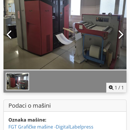
1
/
1
Podaci o mašini
Oznaka mašine:
FGT Grafičke mašine -DigitalLabelpress