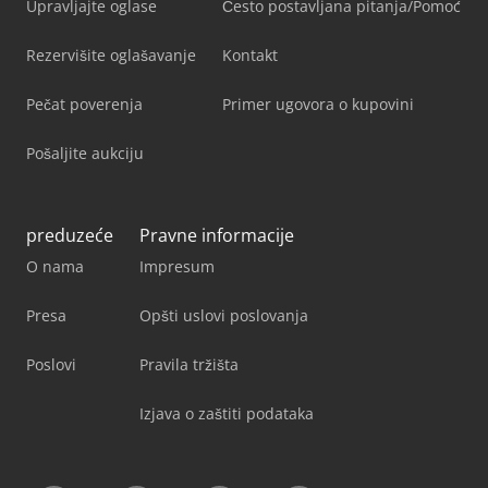
Upravljajte oglase
Često postavljana pitanja/Pomoć
Rezervišite oglašavanje
Kontakt
Pečat poverenja
Primer ugovora o kupovini
Pošaljite aukciju
preduzeće
Pravne informacije
O nama
Impresum
Presa
Opšti uslovi poslovanja
Poslovi
Pravila tržišta
Izjava o zaštiti podataka