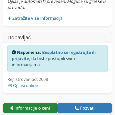
Oglas je automatski preveden. Moguće su greške u
prevodu.
Zatražite više informacija
Dobavljač
Napomena:
Besplatno se registrujte ili
prijavite,
da biste pristupili svim
informacijama.
Registrovan od: 2008
99 Oglasi online
Informacije o ceni
Pozvati