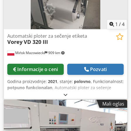
preuzimanja, funkcionalnost uređaja će biti proverena i
snimljena na video. Za dodatne informacije možete nas
lično kontaktirati.
1
/
4
Automatski ploter za sečenje etiketa
Vorey
VD 320 III
Mińsk Mazowiecki
909 km
Informacije o ceni
Pozvati
Godina proizvodnje:
2021
, stanje:
polovno
, Funkcionalnost:
potpuno funkcionalan
, Automatski ploter za sečenje
etiketa i nalepnica sa rolne VD 320 III Veoma malo korišćen
Uređaj je opremljen sa 4 sečene glave Integrisani sistem
Mali oglas
vođica za traku garantuje pravo vođenje tokom celokupnog
procesa sečenja Elektromagnetna (prašinska) kočnica na
odmataču i namotavačima osigurava konstantnu
zategnutost, sa elektronskom regulacijom Hladna
laminacija sa podešavanjem slaganja folije na traku