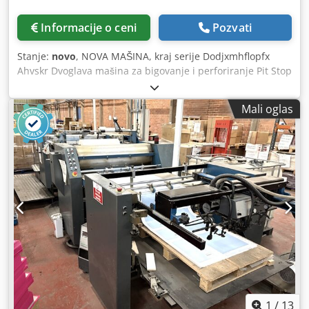
Informacije o ceni
Pozvati
Stanje:
novo
, NOVA MAŠINA, kraj serije Dodjxmhflopfx
Ahvskr Dvoglava mašina za bigovanje i perforiranje Pit Stop
D2H High Speed opremljena sa 2 standardna kompleta za
bigovanje (za glavu A i glavu B) i točkićima. Druga glava, za
Mali oglas
razliku od prve, radi odozdo nagore. Na ovu drugu glavu
mogu se montirati svi alati za bigovanje i perforaciju.
Izuzetno produktivna mašina za bigovanje sa maksimalnim
kapacitetom do 14.000 araka na sat. Jednostavno
podešavanje funkcija omogućava do 100 bigovanja ili
perforacija na jednom arku, a u memoriju se može
sačuvati do 200 poslova. Mašina može bigovati, perforirati i
bušiti, zbog čega se može koristiti za WIRE-O povezivanje i
izradu kalendara. Ova mašina "kraj serije" može biti
opremljena sledećim opcionim alatima: - digitalni komplet
za bigovanje (za glavu A i glavu B) - komplet za perforaciju
2/1-3/1-4/1 (za glavu A i glavu B) - komplet za
mikroperforaciju (za glavu A i glavu B) - produžetak za
ulaganje 100 cm - komplet za bušenje u različitim
1
/
13