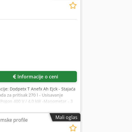
Informacije o ceni
cije: Dodpetx T Anefx Ah Ejck - Stajaća
da za pritisak 270 l - Usisavanje
- Pogon 400 V / 4.0 kW -Manometar - 3
e okona. 240 kg
Mali oglas
mske profile