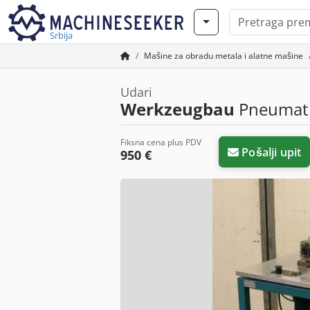
Srbija
Mašine za obradu metala i alatne mašine
Udari
Werkzeugbau
Pneumati
Fiksna cena plus PDV
Pošalji upit
950 €