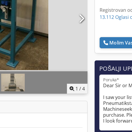
Registrovan o
13.112 Oglasi 
Molim Vas
POŠALJI UP
Poruka*
1
/
4