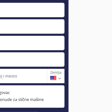
Zemlja
oj i mesto
rgovac
ponude za slične mašine