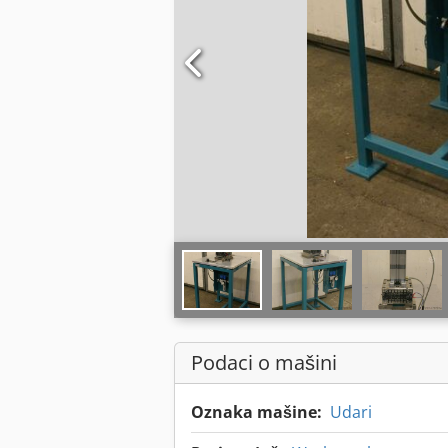
Podaci o mašini
Oznaka mašine:
Udari