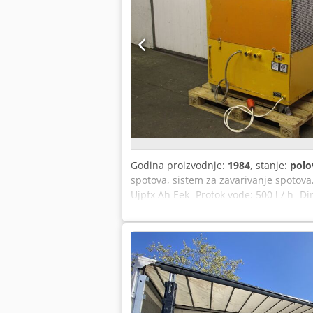
Menzel minimalno podmazivanje Regulac
Pneumatski poprečni pomerač
Godina proizvodnje:
1984
, stanje:
polo
spotova, sistem za zavarivanje spotova,
Ujpfx Ah Eek -Protok vode: 500 l / h -