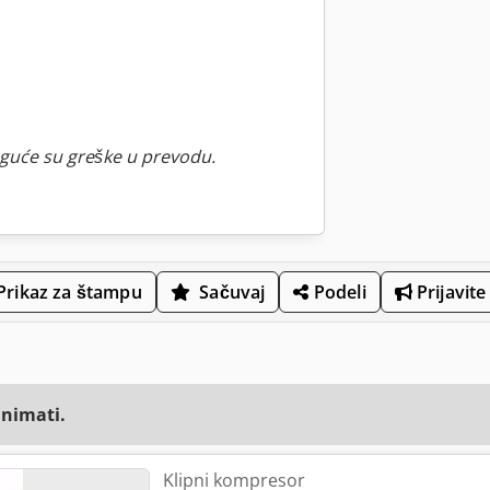
guće su greške u prevodu.
Prikaz za štampu
Sačuvaj
Podeli
Prijavite
animati.
Klipni kompresor