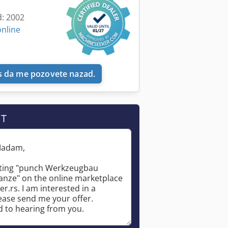
d: 2002
online
 da me pozovete nazad.
IT