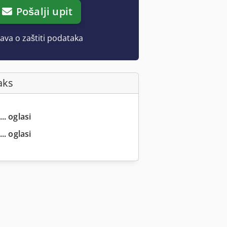
Pošalji upit
java o zaštiti podataka
aks
.. oglasi
.. oglasi