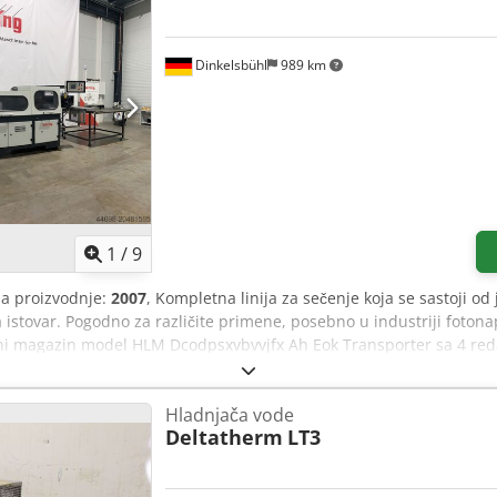
Dinkelsbühl
989 km
1
/
9
na proizvodnje:
2007
, Kompletna linija za sečenje koja se sastoji od
 istovar. Pogodno za različite primene, posebno u industriji fotonap
rni magazin model HLM Dcodpsxvbvvjfx Ah Eok Transporter sa 4 reda 
na materijala kao kod rezne oblasti testere, okrugli materijal mak
 dodatna osnova, Minimalna dužina profila 2.700 mm, maksimalna 
Hladnjača vode
ROFILMA 510 E-SA Maksimalni prečnik testernog lista 500 mm Bezbr
Deltatherm
LT3
lista, stepenasto podešavanje, od pozadi ka napred Siemens S7-30
odova do maksimalno 5.000 mm Električni potisak materijala 3 – 1.
zvlakač Klapa za otpad posle testere za odsečke i ostatke Dužina od