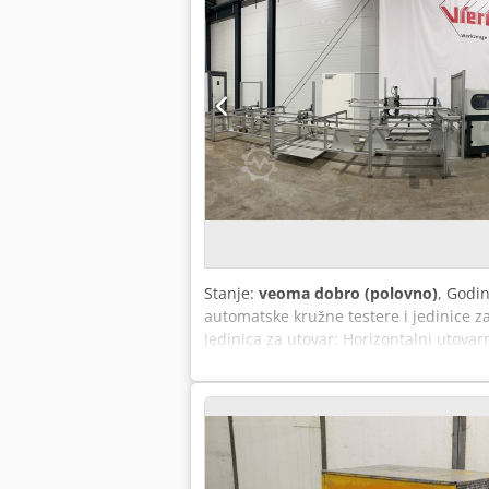
Stanje:
veoma dobro (polovno)
, Godi
automatske kružne testere i jedinice za
Jedinica za utovar: Horizontalni utova
mm za prihvat profila; maksimalna visi
letvice između zupčastih kaiševa kao
kružna testera Pressta-Eisele model P
Hidropneumatsko ubacivanje testernog 
na dodir Reverzirajuća jedinica sa 5 h
širine reza sa obe strane Pneumatski i