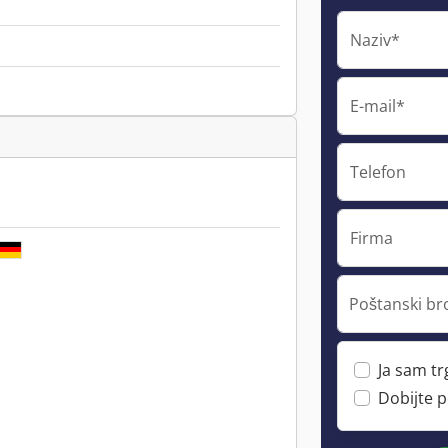
Naziv*
E-mail*
Telefon
Firma
Poštanski br
Ja sam t
Dobijte 