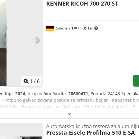
RENNER
RICOH 700-270 ST
Rödermark
1.135 km
1
/
6
vodnje:
2024
, broj mašine/vozila:
20660471
, Ponuda 24143 Specifika
r - Potpuno galvanizovana posuda za pritisak / bojler - Kapacitet bro
70 l/min - Brzina kompresora 940 rpm - Cilindrični stadijum 2 - 2 
600 mm - Svemirski zahtev oko. W 800 x H 1850 x D 800 mm - Težina j
Automatska kružna testera za aluminiju
Pressta-Eisele
Profilma 510 E-SA