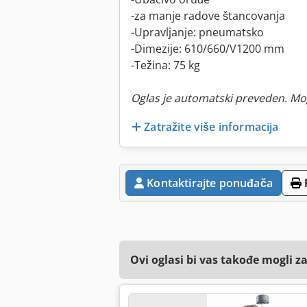
-za manje radove štancovanja
-Upravljanje: pneumatsko
-Dimezije: 610/660/V1200 mm
-Težina: 75 kg
Oglas je automatski preveden. Mo
Zatražite više informacija
Kontaktirajte ponuđača
Ovi oglasi bi vas takođe mogli z