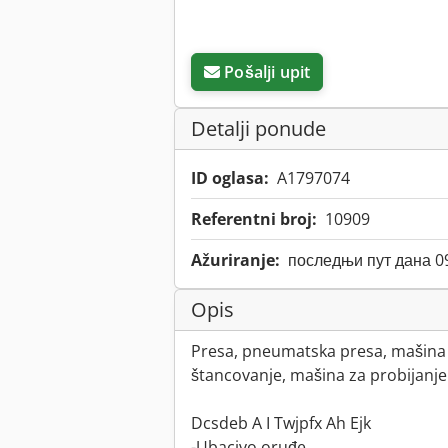
Pošalji upit
Detalji ponude
ID oglasa:
A1797074
Referentni broj:
10909
Ažuriranje:
последњи пут дана 0
Opis
Presa, pneumatska presa, mašina 
štancovanje, mašina za probijanj
Dcsdeb A I Twjpfx Ah Ejk
-Ubacivo oruđe