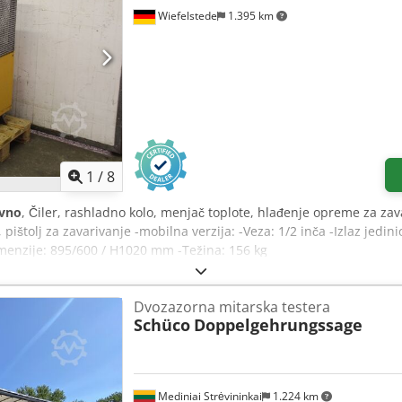
ija sile stezanja 2 priključka za odsisavanje Istovar: Površina st
Wiefelstede
1.395 km
1
/
8
vno
, Čiler, rashladno kolo, menjač toplote, hlađenje opreme za zav
 pištolj za zavarivanje -mobilna verzija: -Veza: 1/2 inča -Izlaz jedi
Dimenzije: 895/600 / H1020 mm -Težina: 156 kg
Dvozazorna mitarska testera
Schüco
Doppelgehrungssage
Mediniai Strėvininkai
1.224 km