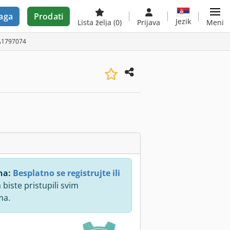
aga
Prodati
Jezik
Lista želja
(0)
Prijava
Meni
 A1797074
na:
Besplatno se registrujte ili
 biste pristupili svim
ma.