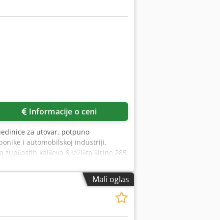
Informacije o ceni
 jedinice za utovar, potpuno
onike i automobilskoj industriji.
zupčastih kaiševa 6 ležišta širine 285
simalnog prečnika 130 mm 3 klizne
6.500 mm Testera: Potpuno automatska
Mali oglas
ižno podesiva brzina
0 upravljanje sa ekranom osetljivim
000 mm (jednostruki hod) Proširenje
sečka zavisi od profila, od 8 mm