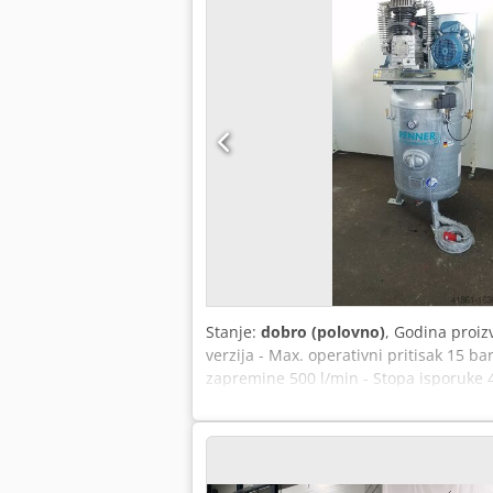
Stanje:
dobro (polovno)
, Godina proiz
verzija - Max. operativni pritisak 15 ba
zapremine 500 l/min - Stopa isporuke 4
ljuljaške - Kettle prečnika otprilike. 