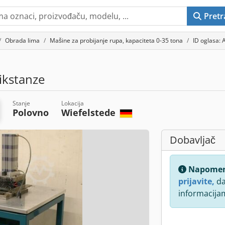
Pretr
Obrada lima
Mašine za probijanje rupa, kapaciteta 0-35 tona
ID oglasa:
kstanze
Stanje
Lokacija
Polovno
Wiefelstede
Dobavljač
Napome
prijavite,
da
informacija