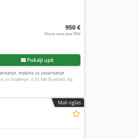
ola za odlaganje 1.500 mm x 2.500 mm
950 €
Fiksna cena plus PDV
Pošalji upit
arivanje, mašina za zavarivanje
nice za hlađenje: 0.33 kW Dcedodz Aq
Mali oglas