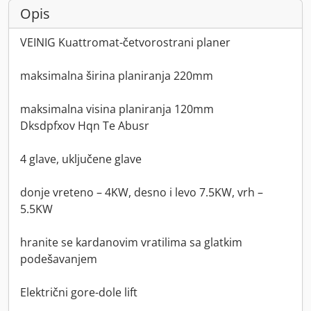
Opis
VEINIG Kuattromat-četvorostrani planer
maksimalna širina planiranja 220mm
maksimalna visina planiranja 120mm
Dksdpfxov Hqn Te Abusr
4 glave, uključene glave
donje vreteno – 4KW, desno i levo 7.5KW, vrh –
5.5KW
hranite se kardanovim vratilima sa glatkim
podešavanjem
Električni gore-dole lift