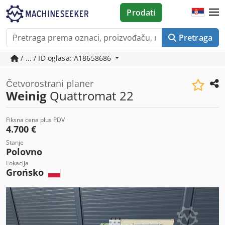
Prodati
Pretraga
/ ... / ID oglasa: A18658686
Četvorostrani planer
Weinig
Quattromat 22
Fiksna cena plus PDV
4.700 €
Stanje
Polovno
Lokacija
Grońsko