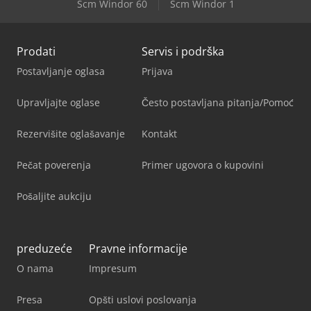
Scm Windor 60
Scm Windor 1
Prodati
Servis i podrška
Postavljanje oglasa
Prijava
Upravljajte oglase
Često postavljana pitanja/Pomoć
Rezervišite oglašavanje
Kontakt
Pečat poverenja
Primer ugovora o kupovini
Pošaljite aukciju
preduzeće
Pravne informacije
O nama
Impresum
Presa
Opšti uslovi poslovanja