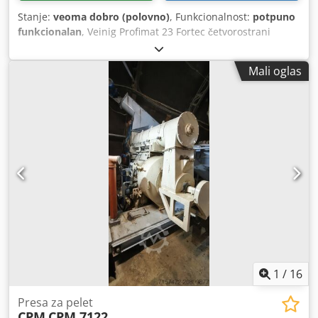
Stanje:
veoma dobro (polovno)
, Funkcionalnost:
potpuno
funkcionalan
, Veinig Profimat 23 Fortec četvorostrani
planer Dedjumxqrepfx Abujkr Radna širina 230mm Radna
visina 140mm Broj vretena 6 vreteno aranžman dno 7.5kv
Mali oglas
Prava Otišao 11kw Vrh 7.5kv Vrh 5.5kv dno 5.5kv
Pneumatske stege Brzina hranjenja podesiva na varijatoru
Vozite na kardanskim vratilima CE sertifikovan
1
/
16
Presa za pelet
CPM
CPM 7122