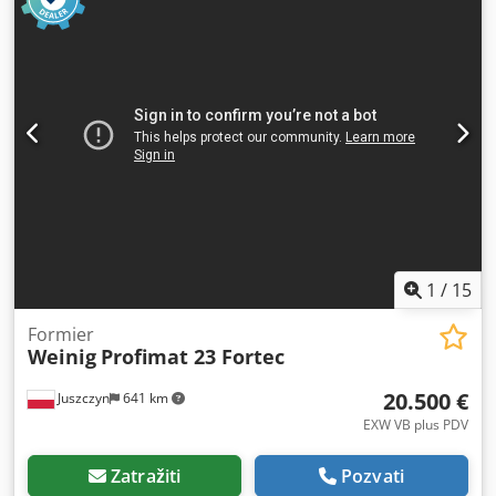
savijanje Širine segmenta: 25, 35, 40, 50, 75, 100, 125, 150,
250 mm.
1
/
15
Formier
Weinig
Profimat 23 Fortec
20.500 €
Juszczyn
641 km
EXW VB plus PDV
Zatražiti
Pozvati