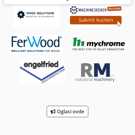
od 3.700 mm. Demonstraciona mašina je u originalnom
stanju, tako da imate punu garanciju. - Maksimalni prečnik
debla 550 mm - Maksimalna širina daski 530 mm -
Maksimalna dužina rezanja 3.700 mm (3,7 metara),
proširivo! - Minimalna dužina rezanja 900 mm (0,9 metara)
- Hod testere min./maks. = 20/540 mm - Maksimalna
dubina rezanja 220 mm - Prečnik/širina točka = 400/25 mm
- Snaga motora 5,5 kW (4,0 kW S1/100%) - Snaga motora za
podešavanje visine 0,12 kW - Dužina testere 3.200 mm -
Brzina testere 15 m/s - Ukupna dužina osnovne verzije
4.600 mm (4,6 metara) - Težina oko 350 kg Mašina se nalazi
u A-5431 Kuchl i može se pregledati tokom našeg radnog
vremena. Prodaja podložna prethodnoj prodaji! Povezani
termini: Fabrika cirkularnih testera, cirkularna testera za
rezanje blokova, cirkularna testera, mašina Referenca: R-
A0117
Oglasi ovde