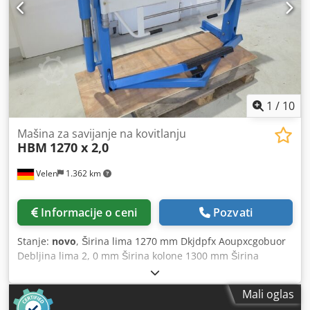
1
/
10
Mašina za savijanje na kovitlanju
HBM
1270 x 2,0
Velen
1.362 km
Informacije o ceni
Pozvati
Stanje:
novo
, Širina lima 1270 mm Dkjdpfx Aoupxcgobuor
Debljina lima 2, 0 mm Širina kolone 1300 mm Širina
otvaranja 48 mm Ugao savijanja maks. 135 ° Ukupna
potreba za snagom Priručnik Težina mašine cca. 0, 4 t
Mali oglas
Dimenzije cca. 1, 6 k 0, 9 k 1, 2 m Segment mašina za