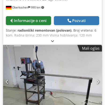
Oberkochen
990 km
Informacije o ceni
Pozvati
Stanje:
radionički remontovan (polovan)
, Broj vretena: 6
kom. Radna širina: 230 mm Visina hoblovanja: 120 mm
Dužina stola za ravnanje: 2500 mm Motor za uvlačenje: 3
kW Brzina uvlačenja: 5–24 m/min Ukupna potrebna snaga:
Mali oglas
27 kW Dimenzije (dužina/širina/visina): 3900 x 2200 x 2000
mm Težina mašine: cca 2500 kg Weinig četvorostrana
blanjalica Profimat 23, verzija za prozore, sa uređajem za
izrezivanje letvica za staklo ili se može koristiti kao utorna
vretena. ATS upravljanje i programska kontrola. -----
Mašinu je 2024. godine generalno remontovala firma
Weinig. Tehnički podaci – pregled (dodatnu opremu na
upit) ----- Opšti podaci — > Radna širina: 230 mm > Radna
visina: 120 mm > Broj vretena: 6 kom. > Dužina stola za
ravnanje: 2500 mm > Motor za uvlačenje: 3 kW > Brzina
uvlačenja: 5–24 m/min > Ukupna potrebna snaga: 27 kW >
Dimenzije: 3900 x 2200 x 2000 mm > Težina mašine, cca: