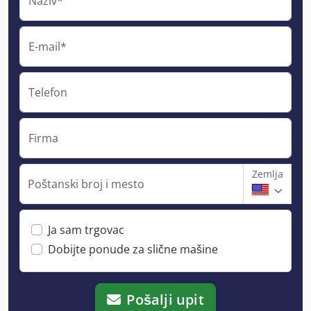
Naziv*
E-mail*
Telefon
Firma
Zemlja
Poštanski broj i mesto
Ja sam trgovac
Dobijte ponude za slične mašine
Pošalji upit