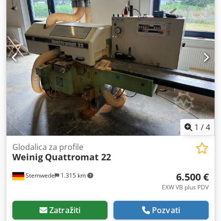
Vreteno od 40mm hranite se kardan oknima, beskonačno
podesivim robusni WEINIG planer, dužina mašine 415cm
Dkedsrigxyspfx Abujr mašina proverena u originalnom
stanju
1
/
4
Glodalica za profile
Weinig
Quattromat 22
6.500 €
Stemwede
1.315 km
EXW VB plus PDV
Zatražiti
Pozvati