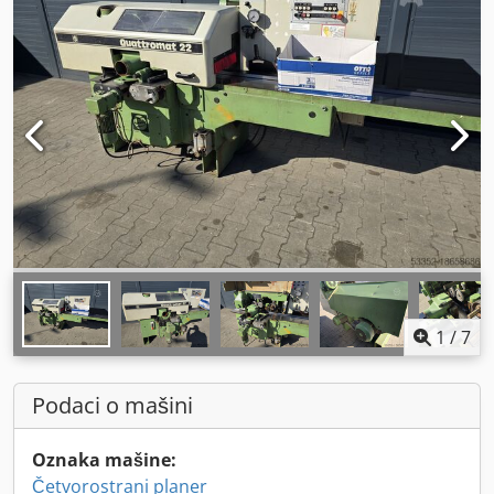
1
/
7
Podaci o mašini
Oznaka mašine:
Četvorostrani planer