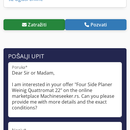
Zatražiti
Pozvati
POŠALJI UPIT
Poruka*