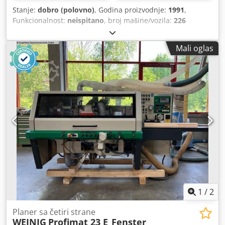
Stanje:
dobro (polovno)
, Godina proizvodnje:
1991
,
Funkcionalnost:
neispitano
, broj mašine/vozila:
226
500123
, Weinig četvorostrana glodalica u dobrom,
korišćenom stanju. Quattromat 22 – godina proizvodnje
Mali oglas
1991. Dodatna oprema: 4 glodalice Glodalica je dugi niz
godina korišćena u proizvodnji masivnog drveta. Mašina se
prodaje u sklopu zatvaranja naše stolarske radionice. Cena
za lično preuzimanje – isporuka moguća na zahtev. Prodaja
se vrši uz isključenje odgovornosti za materijalne
nedostatke. Odgovornost za namerno oštećenje, grubu
nepažnju, kao i za štetu nastalu usled povrede života,
telesnog integriteta ili zdravlja, ostaje neizmenjena.
Zahtevi zbog prikrivenih nedostataka takođe ostaju
neizmenjeni. Moguća je inspekcija mašine uz dogovor.
Fiksni termin za inspekciju je 18.07. ili 01.08. od 10 do 14
časova u našoj radionici u Stemvedeu. Dodpeziu I Esfx
Abujkr
1
/
2
Planer sa četiri strane
WEINIG
Profimat 23 E_Fenster