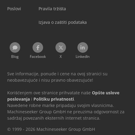
Poslovi
Pravila tržišta
Izjava o zaštiti podataka
Blog
Facebook
X
LinkedIn
Sve informacije, ponude i cene na ovoj stranici su
neobavezujuće i nisu pravno obavezujuće!
Korišćenjem ove stranice prihvatate naše
Opšte uslove
poslovanja
i
Politiku privatnosti
.
Navedene robne marke pripadaju svojim vlasnicima.
Machineseeker Group GmbH ne preuzima odgovornost za
sadržaj povezanih eksternih internet stranica.
© 1999 - 2026 Machineseeker Group GmbH