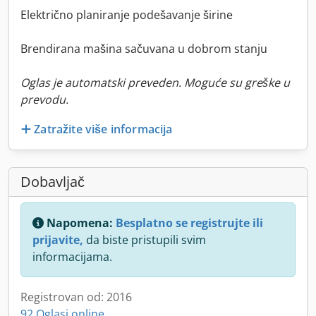
Električno planiranje podešavanje širine
Brendirana mašina sačuvana u dobrom stanju
Oglas je automatski preveden. Moguće su greške u
prevodu.
Zatražite više informacija
Dobavljač
Napomena:
Besplatno se registrujte ili
prijavite,
da biste pristupili svim
informacijama.
Registrovan od: 2016
92 Oglasi online