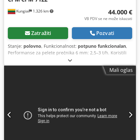
44.000 €
Kungiai
1.326 km
VB PDV se ne može iskazati
Zatražiti
Pozvati
Stanje:
polovno
, Funkcionalnost:
potpuno funkcionalan
,
Performanse za pelete prečnika 6 mm: 2,5–3 t/h. Koristili
smo ga oko 5 godina. Kupljen je polovan, ali u veoma
dobrom stanju. Svi ležajevi su zamenjeni pre godinu dana.
Mali oglas
Radio je veoma dobro pre nego što je rastavljen. Nova
matrica sa valjcima je izrađena za ovu mašinu i dostupna
je uz dodatnu doplatu. Za dodatne informacije pišite na
Whatsapp. Dksdpfx Asx S Ibgjbujr