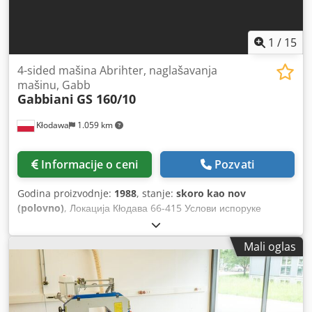
1
/
15
4-sided mašina Abrihter, naglašavanja
mašinu, Gabb
Gabbiani
GS 160/10
Kłodawa
1.059 km
Informacije o ceni
Pozvati
Godina proizvodnje:
1988
, stanje:
skoro kao nov
(polovno)
, Локација Кłодава 66-415 Услови испоруке
ВЛАСНИ ПРИЈАВЕ Цена испоруке Поклопац купца Почетни
тип се договара Опис Коментари Четверострани резач,
Mali oglas
трачна трака, Габбиани машина за шиљање Максимална
ширина скобљања: 160 мм Максимална висина скобљања:
100 мм Мин. Дужина елемента: 180 мм Промјер вретена:
30 мм Број вретена: 6 Редослијед вретена: доња права,
лијева, планина, дно планине Довод гусјенице: горњи,