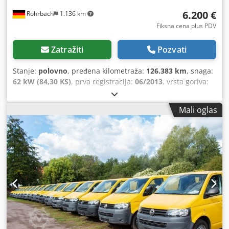
6.200 €
Rohrbach
1.136 km
Fiksna cena plus PDV
Zatražiti
Pozvati
Stanje:
polovno
, pređena kilometraža:
126.383 km
, snaga:
62 kW (84,30 KS)
, prva registracija:
06/2013
, vrsta goriva:
dizel
, prazna masa vozila:
1.762 kg
, maksimalna nosivost:
1.038 kg
, ukupna težina:
2.800 kg
, konfiguracija osovina:
Mali oglas
4x2
, međuosovinsko rastojanje:
3.000 mm
, sledeća
inspekcija (TÜV):
07/2027
, gorivo:
dizel
, CO₂ emisije:
190
g/km
, potrošnja goriva (gradska vožnja):
9,4 l/100 km
,
potrošnja goriva (vangradska vožnja):
6 l/100 km
, potrošnja
goriva (kombinovana):
7,2 l/100 km
, boja:
žuta
, kabina
vozača:
ostalo
, tip prenosa:
mehanički
, emisioni razred:
Euro 5
, suspencija:
ostalo
, broj sedišta:
3
, ukupna dužina:
4.892 mm
, dužina tovarnog prostora:
2.501 mm
, širina
utovarnog prostora:
1.600 mm
, visina tovarnog prostora:
1.300 mm
, Godina proizvodnje:
2013
, građevinska visina:
1.970 mm
, Oprema:
ABS, centralno zaključavanje,