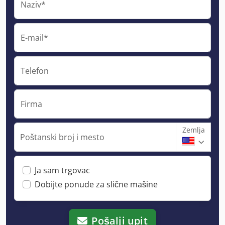
Naziv*
E-mail*
Telefon
Firma
Zemlja
Poštanski broj i mesto
Ja sam trgovac
Dobijte ponude za slične mašine
Pošalji upit