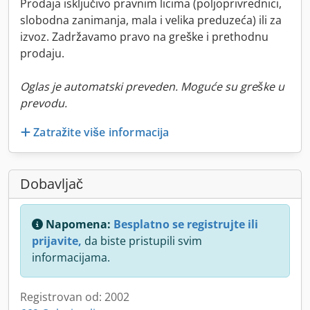
Prodaja isključivo pravnim licima (poljoprivrednici,
slobodna zanimanja, mala i velika preduzeća) ili za
izvoz. Zadržavamo pravo na greške i prethodnu
prodaju.
Oglas je automatski preveden. Moguće su greške u
prevodu.
Zatražite više informacija
Dobavljač
Napomena:
Besplatno se registrujte ili
prijavite,
da biste pristupili svim
informacijama.
Registrovan od: 2002