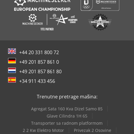
stanju i predstavlja praktičan izbor za firme kojima je
potrebna pouzdanost u voznom parku. Prodaja isključivo
pravnim licima (poljoprivreda, slobodna zanimanja, mala i
velika preduzeća) ili za izvoz. Zadržavamo pravo na greške i
prethodnu prodaju.
+44 20 331 800 72
+49 201 857 861 0
+49 201 857 861 80
+34 911 433 456
Trenutne pretrage mašina:
Agregat Sata 160 Kva Dizel Samo 85
Glave Cilindra 1H 65
Transporter sa radnom platformom
2 2 Kw Elektro Motor
Privezak 2 Osovine