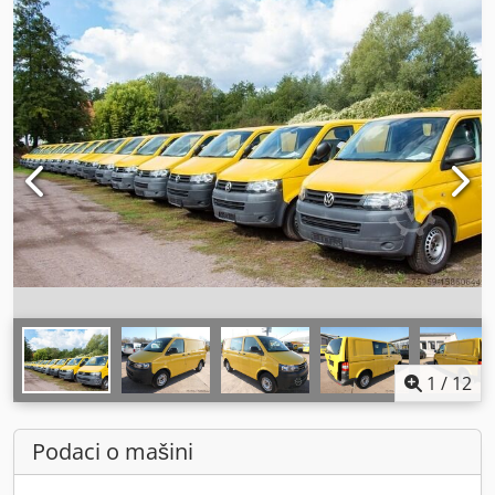
1
/
12
Podaci o mašini