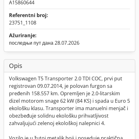
A15860644
Referentni broj:
23751_1108
Ažuriranje:
последњи пут дана 28.07.2026
Opis
Volkswagen T5 Transporter 2.0 TDI COC, prvi put
registrovan 09.07.2014, je polovan furgon sa
pređenih 158.557 km. Opremljen je 2.0-litarskim
dizel motorom snage 62 kW (84 KS) i spada u Euro 5
ekološku klasu. Transporter ima manuelni menjač i
obezbeđuje solidnu ekološku prihvatljivost
zahvaljujući zelenoj ekološkoj nalepnici 4.
Vozilo je u žutoj metalik boji i poseduje praktična