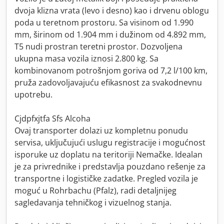
dvoja klizna vrata (levo i desno) kao i drvenu oblogu
poda u teretnom prostoru. Sa visinom od 1.990
mm, širinom od 1.904 mm i dužinom od 4.892 mm,
T5 nudi prostran teretni prostor. Dozvoljena
ukupna masa vozila iznosi 2.800 kg. Sa
kombinovanom potrošnjom goriva od 7,2 l/100 km,
pruža zadovoljavajuću efikasnost za svakodnevnu
upotrebu.
Cjdpfxjtfa Sfs Alcoha
Ovaj transporter dolazi uz kompletnu ponudu
servisa, uključujući uslugu registracije i mogućnost
isporuke uz doplatu na teritoriji Nemačke. Idealan
je za privrednike i predstavlja pouzdano rešenje za
transportne i logističke zadatke. Pregled vozila je
moguć u Rohrbachu (Pfalz), radi detaljnijeg
sagledavanja tehničkog i vizuelnog stanja.