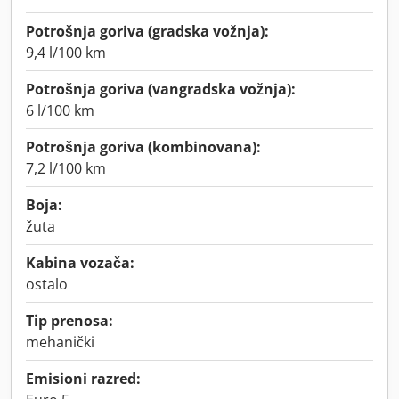
Potrošnja goriva (gradska vožnja):
9,4 l/100 km
Potrošnja goriva (vangradska vožnja):
6 l/100 km
Potrošnja goriva (kombinovana):
7,2 l/100 km
Boja:
žuta
Kabina vozača:
ostalo
Tip prenosa:
mehanički
Emisioni razred: