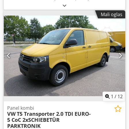
Стезна бушилица 1-16 мм / Б-16 Доме МК 4 Брзина
вретена (12) 75-3200 о / мин Распон напајања 0,10 0,18
Mali oglas
0,26 мм / У Дубина грла 295 мм Удаљеност од вретена /
стола мак 775 мм Удаљеност од вретена / постоља 1185
мм Отпорни ход 125 мм Промјер ступца 115 мм Величина
стола 500 к 455 мм Т - величина прореза 14 мм Радна
површина доње плоче 375 к 365 мм С1 снага мотора 100%
1,1 / 1,5 кВ (400 В) Снага мотора С6 40% 1,5 / 2,2 кВ (400 В)
Димензије машине (Ш к Д к В) 630 к 700 к 2050 мм Тежина
око. 340 кг Опсег испоруке Бушилица без кључа Цхуцк 1-16
мм / Б-16 Цхуцк Дорн МК 4 / Б-16 Систем расхладне
течности редукциони оков МК 4/3 Штитник подесив по
висини Дигитални индикатор дубине бушења Направа за
резање навоја ЛЕД машинске светиљке Алат за управљање
Cjdpfxjd Hbwie Alceha
1
/
12
Panel kombi
VW
T5 Transporter 2.0 TDI EURO-
5 CoC 2xSCHIEBETÜR
PARKTRONIK