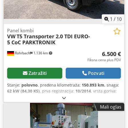
1
/
10
Panel kombi
VW
T5 Transporter 2.0 TDI EURO-
5 CoC PARKTRONIK
6.500 €
Rohrbach
1.136 km
Fiksna cena plus PDV
Zatražiti
Pozvati
Stanje:
polovno
, pređena kilometraža:
150.893 km
, snaga:
62 kW (84,30 KS)
, prva registracija:
10/2014
, vrsta goriva:
dizel
, prazna masa vozila:
1.762 kg
, maksimalna nosivost:
1.038 kg
, ukupna težina:
2.800 kg
, konfiguracija osovina:
Mali oglas
4x2
, međuosovinsko rastojanje:
3.000 mm
, sledeća
inspekcija (TÜV):
11/2026
, gorivo:
dizel
, CO₂ emisije:
190
g/km
, potrošnja goriva (gradska vožnja):
9,4 l/100 km
,
potrošnja goriva (vangradska vožnja):
6 l/100 km
, potrošnja