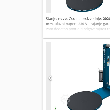
Stanje:
novo
, Godina proizvodnje:
202
mm
, ulazni napon:
230 V
, trajanje gar
Vam dodatno ponuditi odgovarajuću ram
Naš paletari paleta „Basic“ je poluaut
potpuno ujednačene rezultate i time i
Vašim potrebama i memorisanje u progr
Takođe se za svaki program mogu sačuv
kreirati individualne programe za sav
do 1200 kg. Naš Basic model poseduje
prepoznavanje paleta (preko fotoćelije
na drugo mesto, lako se može podići i
povoljan paletari paleta koji se može 
isporučuje naručenu robu – partner mo
na raspolaganju i u slučaju problema i 
srednjim preduzećima za rešenja u vezi 
optimalno rešenje za Vaše zahteve!