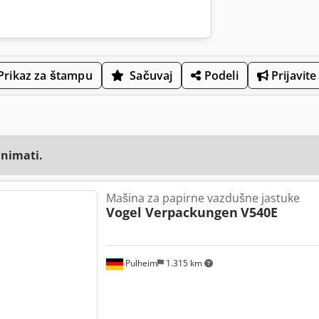
Prikaz za štampu
Sačuvaj
Podeli
Prijavite
animati.
Mašina za papirne vazdušne jastuke
Vogel Verpackungen
V540E
Pulheim
1.315 km