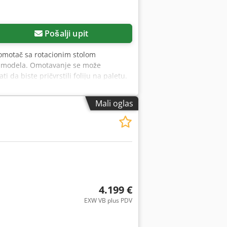
 troškova i koristi. Sva ova iskustva
likih troškova koji mogu učiniti vašu
Pošalji upit
 omotač sa rotacionim stolom
K 3 modela. Omotavanje se može
i da biste pričvrstili foliju na paletu.
olije na paleti, čime značajno
ena sa rotacionog stola. Težina ovog
Mali oglas
otacioni sto prečnika 1650 mm i
e, kao i jedinicom za istezanje folije
 Automatsko prepoznavanje paleta
programi za „samo gore“ omotavanje,
i i manuelno. Ako je potrebno da
sanih otvora. Opcije: Pored
može opciono imati i povećanu visinu
 laganu robu ili dnevno omotate više
4.199 €
tak u PDF formatu je priložen uz ovaj
EXW VB plus PDV