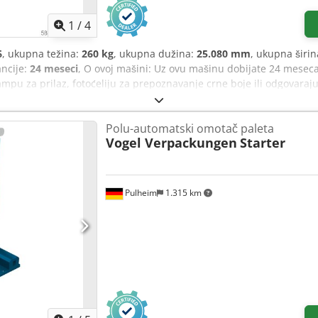
1
/
4
6
, ukupna težina:
260 kg
, ukupna dužina:
25.080 mm
, ukupna širi
ancije:
24 meseci
, O ovoj mašini: Uz ovu mašinu dobijate 24 mesec
pu za prilaz, fotoćeliju za prepoznavanje crne boje ili odgovaraj
omatski mašina za stretch foliju evropske proizvodnje, koja svoji
sključuje „faktor čoveka“. Sa elektromagnetnom kočnicom moguće j
Polu-automatski omotač paleta
amima. U okviru tih programa dodatno možete podesiti brzinu kret
Vogel Verpackungen
Starter
ati parametri omotavanja gornjeg i donjeg dela palete. Na taj na
ršene rezultate omotavanja. Dcodozr Hkdjpfx Aanek Sa težinom od 2
 obrtni sto prečnika 1500 mm i standardno može omotati palete d
) je standard, kao i podešavanje omotavanja glave i podnožja. Uko
Pulheim
1.315 km
 premeštati viljuškarom zahvaljujući ugrađenim otvorima. Ovaj mod
prilagoditi Vašim potrebama. O nama: Verujemo da se poslovi sklap
že više: pomaže Vam da pronađete najbolju robu, podržava Vas u os
izazova! To je naše uverenje. Već više od 40 godina i kroz četiri g
sa stretch folijom i lepljenjem. Po želji ćemo Vas rado posavetovati