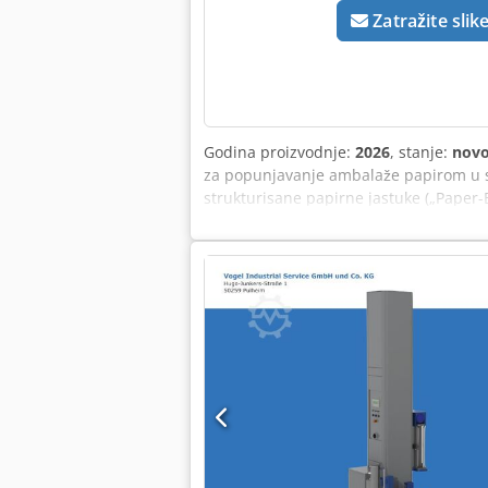
Zatražite slik
Godina proizvodnje:
2026
, stanje:
nov
za popunjavanje ambalaže papirom u sv
strukturisane papirne jastuke („Paper-
logističke centre i veće e-trgovinske si
mehurićima. Zahvaljujući automatskoj 
cele rolne jastuka za skladištenje ili
najefikasnijih sistema za popunjavanje
trodimenzionalno strukturisane papirne
pakirna mesta, logističke centre i veće 
vazdušnim mehurićima. Zahvaljujući au
komade jastuka i cele rolne jastuka za 
Odličan odnos cene i performansi • Opc
vazdušnim mehurićima • 100% reciklira
dostupnost rezervnih delova • Rezervni
nama: Od ranih 80-ih godina sticali s