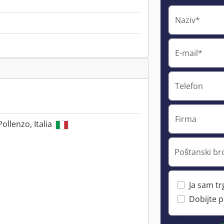
Naziv*
E-mail*
Telefon
Firma
ollenzo, Italia
Poštanski br
Ja sam t
Dobijte 