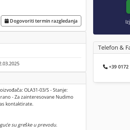
Dogovoriti termin razgledanja
Iz
Telefon & F
2.03.2025
+39 0172 .
izvođača: OLA31-03/S - Stanje:
stirano - Za zainteresovane Nudimo
s kontaktirate.
guće su greške u prevodu.