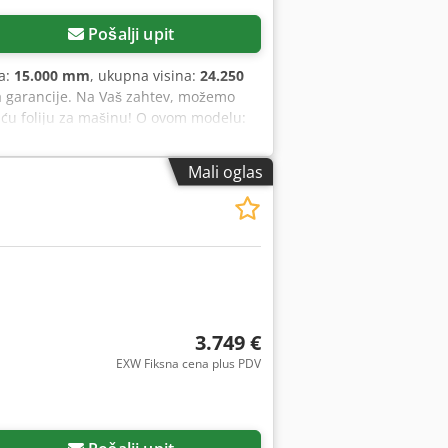
Pošalji upit
na:
15.000 mm
, ukupna visina:
24.250
a garancije. Na Vaš zahtev, možemo
uću foliju za mašinu! O ovom modelu:
m do 10 memorisanih programa garantuje
e podešavanje zatezanja folije prema
Mali oglas
anja folijskog nosača i obrtne ploče.
čin, za svaku šemu pakovanja možete
60 kg ovaj model je pogodan za terete
o visine od 2000 mm. Automatsko
liko je potrebno da mašinu premestite
el preporučujemo ako želite dobar i
aju između ljudi! Dobavljač Vam
tvarivanju Vaših ciljeva i stoji Vam
3.749 €
eneracije, pouzdan smo partner malim i
EXW Fiksna cena plus PDV
 koji model iz našeg portfolija je