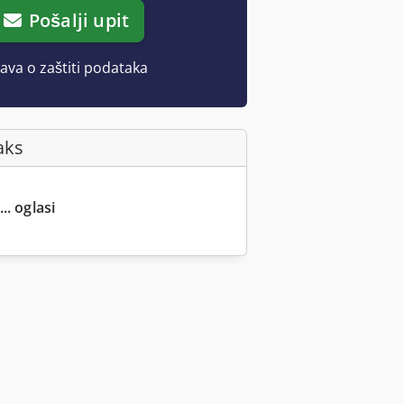
Pošalji upit
java o zaštiti podataka
aks
.. oglasi