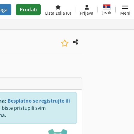
aga
Prodati
Jezik
Lista želja
(0)
Prijava
Meni
na:
Besplatno se registrujte ili
 biste pristupili svim
ma.