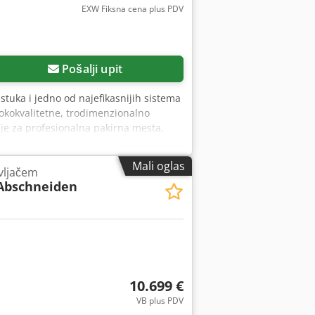
EXW Fiksna cena plus PDV
Pošalji upit
tuka i jedno od najefikasnijih sistema
okokvalitetne, trodimenzionalno
 je za profesionalna pakirna mesta,
klasičnoj foliji sa vazdušnim
oditi i pojedinačne komade jastuka i
Mali oglas
vljačem
 za izradu papirnih jastuka i jedno od
Abschneiden
500 mm i proizvodi visokokvalitetne,
je udara. Idealna je za profesionalna
vu alternativu klasičnoj foliji sa
može proizvoditi i pojedinačne
 Hxuoansck • Jednostavno rukovanje •
rolnih • Idealna zamena za foliju sa
a hotline podrška • Dugoročna
10.699 €
 odgovarajući potrošni materijal! O
VB plus PDV
i pravim ekspertima – ne samo za