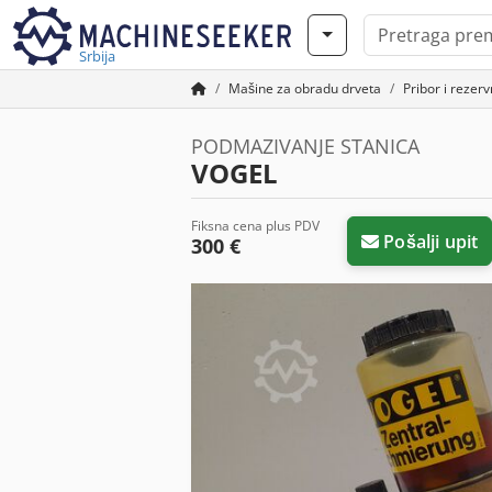
Srbija
Mašine za obradu drveta
Pribor i rezerv
PODMAZIVANJE STANICA
VOGEL
Fiksna cena plus PDV
Pošalji upit
300 €