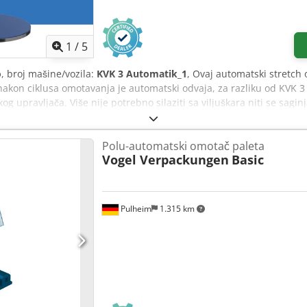
, prednosti i nedostatke, moguće primene, potrošni materijal i odnos
 Pažnja! Greške pri izboru novog proizvoda mogu brzo dovesti do ve
edovoljnu performansu!
1
/
5
o
, broj mašine/vozila:
KVK 3 Automatik_1
, Ovaj automatski stretch
i nakon ciklusa omotavanja je automatski odvaja, za razliku od KV
upravljača. Više nije potrebno silaziti sa viljuškara niti se saginjat
50%, što vam omogućava da od 1m folije na roli dobijete do 3,5m f
alna napetost aplikacije sprečava da čak i lagana roba bude povuč
Polu-automatski omotač paleta
abilnim, a namenjen je za terete do 2000 kg. KVK 3 Automatik ima r
Vogel Verpackungen
Basic
00 mm visine. Sa podesivim brzinama rotacionog stola i nosača folij
tomatsko omotavanje možete idealno prilagoditi vašem proizvodu.
ao i podešavanje broja omotaja na vrhu i dnu. Na raspolaganju su 
 i „vodootporno“ omotavanje. Po potrebi, omotač se može upravljat
Pulheim
1.315 km
 mesto, lako se može podići i premeštati viljuškarom preko integri
lije za prepoznavanje tamne robe ili crne folije, KVK 3 Automatik 
Ujx Aansck Ovaj model je naša jasna preporuka ako omotate veoma
utomatski postavljena i odsečena. Za više informacija, tehnički poda