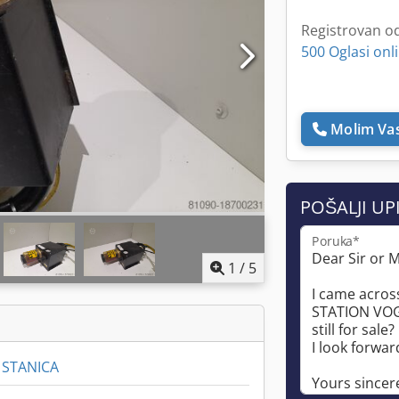
Registrovan o
500 Oglasi onl
Molim Vas
POŠALJI UP
Poruka*
1
/
5
 STANICA