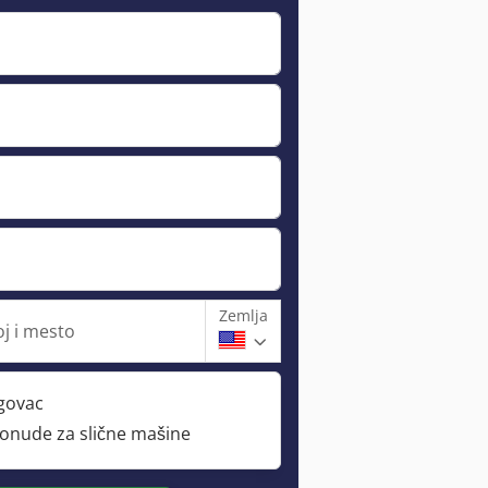
Zemlja
oj i mesto
rgovac
ponude za slične mašine