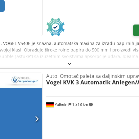
e
o
, VOGEL V540E je snažna, automatska mašina za izradu papirnih jas
ojoj klasi. Obrađuje široke rolne papira do 500 mm i proizvodi vis
Bubble-Jastuke“) sa izuzetnim svojstvima apsorpcije udara. Idealna
steme koji zahtevaju ekološki održivu, snažnu i isplativu alternativu 
kontroli dužine i opcionom režimu namotavanja, V540E može proizv
Auto. Omotač paleta sa daljinskim upra
 dalju preradu. Prednosti: VOGEL V540E je snažna, automatska mašina
Vogel
KVK 3 Automatik Anlegen/
 ambalaže papirom u svojoj klasi. Obrađuje široke rolne papira do 
 jastuke („Paper-Bubble-Jastuke“) sa izuzetnim svojstvima apsorpci
e-trgovinske sisteme koji zahtevaju ekološki održivu, snažnu i isplati
tomatskoj kontroli dužine i opcionom režimu namotavanja, V540E 
Pulheim
1.318 km
skladištenje ili dalju preradu. Posebne karakteristike: Dedpfx Aszr
iona stanica za namotavanje / automatska proizvodnja jastučastih 
ni papir Naša usluga za uspešno partnerstvo: • Besplatna tehničk
 delovi dostupni u 99% slučajeva u roku od 24/48 h • Isporučujemo
mo praktično iskustvo u radu sa mašinama za pakovanje. To nas čin