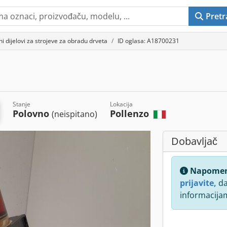
Pretr
ni dijelovi za strojeve za obradu drveta
ID oglasa: A18700231
Stanje
Lokacija
Polovno
Pollenzo
(neispitano)
Dobavljač
Napome
prijavite,
da
informacija