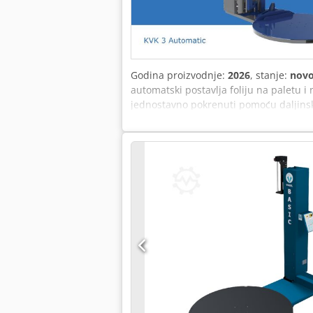
mašine, već i za njihovo funkcionisanje
prenosimo na naše klijente. Na primer:
investiciju neisplativom ili izazvati n
Godina proizvodnje:
2026
, stanje:
nov
automatski postavlja foliju na paletu 
jednostavno pokrenuti pomoću daljinskog 
Takođe je opremljen predistizačem od 2
smanjujete potrošnju materijala. Minim
modela je 700 kg, što ga čini veoma st
standardno može omotavati palete do 24
kojom se upravlja potenciometrom, au
(fotoćelijom) je standardna oprema, k
„gore-dole” (ukršteno omotavanje), kao
omotač privremeno premestite na drugo
odgovarajuće rampe za pristup i fotoće
omotavanja (do 3200 mm). Djdpfezr Hl 
od 30 paleta, a želite da folija bude a
oglas!