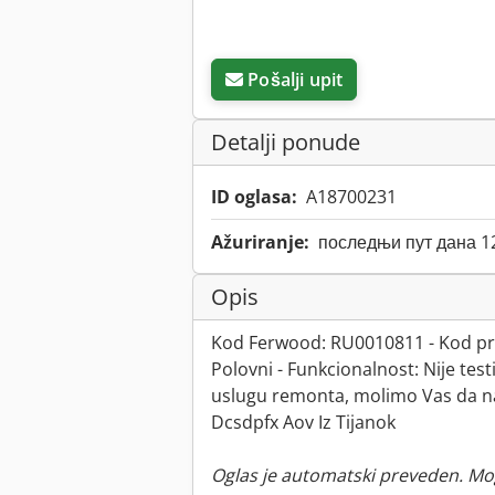
Pošalji upit
Detalji ponude
ID oglasa:
A18700231
Ažuriranje:
последњи пут дана 1
Opis
Kod Ferwood: RU0010811 - Kod pro
Polovni - Funkcionalnost: Nije te
uslugu remonta, molimo Vas da na
Dcsdpfx Aov Iz Tijanok
Oglas je automatski preveden. Mo