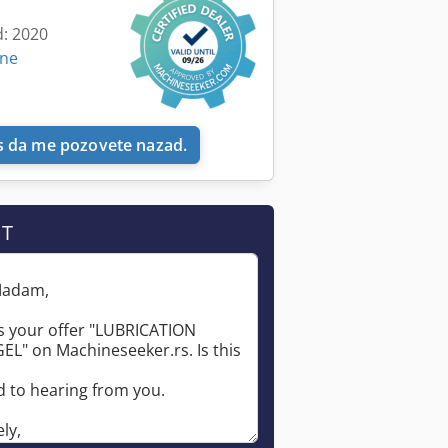
d: 2020
ine
 da me pozovete nazad.
IT