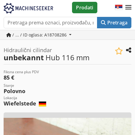
Prodati
Pretraga
/ ... / ID oglasa: A18708286
Hidraulični cilindar
unbekannt
Hub 116 mm
Fiksna cena plus PDV
85 €
Stanje
Polovno
Lokacija
Wiefelstede