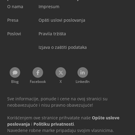
O nama
Impresum
Presa
Opšti uslovi poslovanja
Poslovi
Pravila tržišta
Izjava o zaštiti podataka
Blog
Facebook
X
LinkedIn
Sve informacije, ponude i cene na ovoj stranici su
neobavezujuće i nisu pravno obavezujuće!
Korišćenjem ove stranice prihvatate naše
Opšte uslove
poslovanja
i
Politiku privatnosti
.
Navedene robne marke pripadaju svojim vlasnicima.