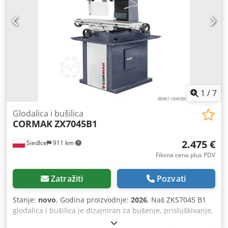
1
/
7
Glodalica i bušilica
CORMAK
ZX7045B1
2.475 €
Siedlce
911 km
Fiksna cena plus PDV
Zatražiti
Pozvati
Stanje:
novo
, Godina proizvodnje:
2026
, Naš ZKS7045 B1
glodalica i bušilica je dizajniran za bušenje, prisluškivanje,
razvrtanje, bušenje, proširenje rupe do 45/40 mm u