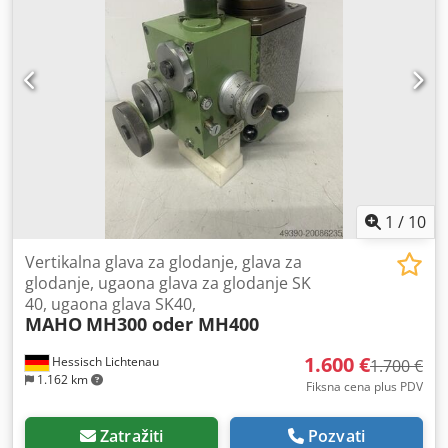
1
/
10
Vertikalna glava za glodanje, glava za
glodanje, ugaona glava za glodanje SK
40, ugaona glava SK40,
MAHO
MH300 oder MH400
1.600 €
Hessisch Lichtenau
1.700 €
1.162 km
Fiksna cena plus PDV
Zatražiti
Pozvati