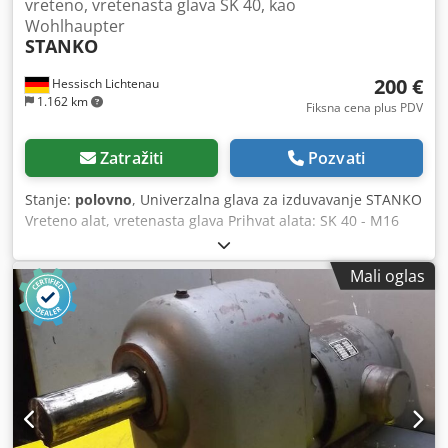
vreteno, vretenasta glava SK 40, kao
Wohlhaupter
STANKO
200 €
Hessisch Lichtenau
1.162 km
Fiksna cena plus PDV
Zatražiti
Pozvati
Stanje:
polovno
, Univerzalna glava za izduvavanje STANKO
Vreteno alat, vretenasta glava Prihvat alata: SK 40 - M16
Prihvat prstenaste čaure: Ø 36 mm Opseg podešavanja:
17,5 mm Preciznost podešavanja: 0,01 mm Drška alata: Ø
Mali oglas
18/22 mm Prečnik obrade: cca 10-45 mm - Adapter
prihvata SK40 na prstenastu čauru Ø 36 mm - Glava za
izduvavanje sa prihvatom prstenaste čaure Ø 36 mm
Dodpfx Aoxciv Dedisck Sopstvena masa: 5 kg veoma dobro
stanje