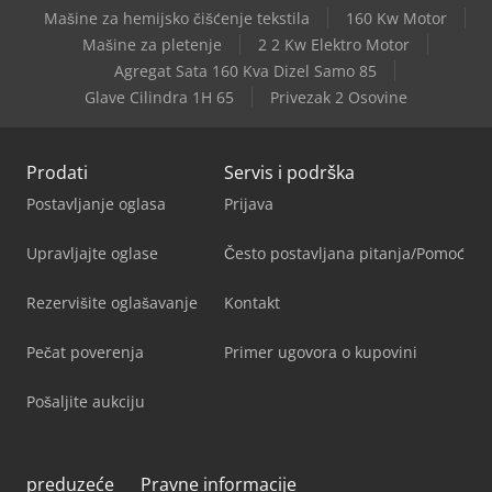
Mašine za hemijsko čišćenje tekstila
160 Kw Motor
Mašine za pletenje
2 2 Kw Elektro Motor
Agregat Sata 160 Kva Dizel Samo 85
Glave Cilindra 1H 65
Privezak 2 Osovine
Prodati
Servis i podrška
Postavljanje oglasa
Prijava
Upravljajte oglase
Često postavljana pitanja/Pomoć
Rezervišite oglašavanje
Kontakt
Pečat poverenja
Primer ugovora o kupovini
Pošaljite aukciju
preduzeće
Pravne informacije