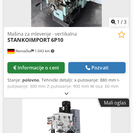
1
/
3
Mašina za mlevenje - vertikalna
STANKOIMPORT
6P10
Nemačka
1.043 km
Informacije o ceni
Pozvati
Stanje:
polovno
, Tehnički detalji: x-putovanje: 880 mm I-
putovanje: 300 mm Z-putovanje: 900 mm W-osa: 60 mm
Okretanje glave vretena levo i desno: 60 ° Stolna stezna
površina: 880 k 300 mm Težina mašine cca.: 1200 kg
Mali oglas
Dimenzije mašine cca. DkŠkV: 1,3 k 1,4 k 1,9 m Dsdeu
Ndfhjpfx Adisck uklj. pribor *