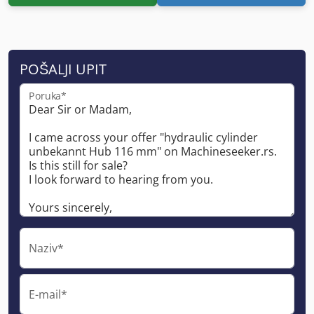
POŠALJI UPIT
Poruka*
Naziv*
E-mail*