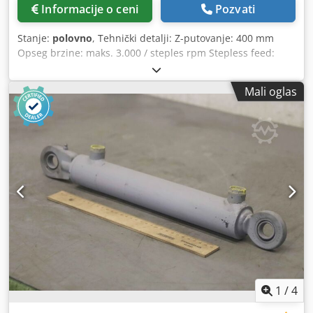
(AUTOMATSKO NAPAJANJE) DIMENZIJE RADNOG STOLA 820
Informacije o ceni
Pozvati
mm k 240 mm DIMENZIJE BAZE 580 k 600 mm MAKS.
RASTOJANJE IZMEĐU VRETENA I STOLA 445 mm VRETENO
Stanje:
polovno
, Tehnički detalji: Z-putovanje: 400 mm
UDALJENOST OD POVRŠINE KOLONE 260 MM KS / I / Z OSA
Opseg brzine: maks. 3.000 / steples rpm Stepless feed:
PUTOVANJA 515/175/430 mm PERO BRZINA UVLAČENJA
nema podataka Pero hod vertikalno: 100 mm Držač
0.12; 0,18; 0.25 mm/obaj 90° OKRETNA GLAVA DESNO/LEVO
vretena: MK2 Površina stola: 445 k 315 mm Udaljenost
SNAGA MOTORA 1.8kV 2.5HP 400 V NAPAJANJE TEŽINA 350
Mali oglas
tabela-Velika Britanija vreteno: maks. 520 mm Stol
kg
putovanje: uzdužno: 250 mm Stol putovanje: poprečno:
330 mm Visina stola iznad poda: 920 mm Ukupna potrebna
snaga: 1,6 kV Težina mašine cca.: 1500 kg Djdpov A S Efofx
Adiock Dimenzije mašine DkŠkV: 1,3 k 1,1 k 2,0 m Primena:
Glodanje i bušenje rupa sa prorezima Na glavi vretena
bušilice nalazi se precizni merač za indikaciju dubine. 5k
T-slotovi prema DIN 650: a = 10; h = 18; b = 18; c = 8mm
Opremu: Dvosmerni displej digitalni ACU-RIDE *
1
/
4