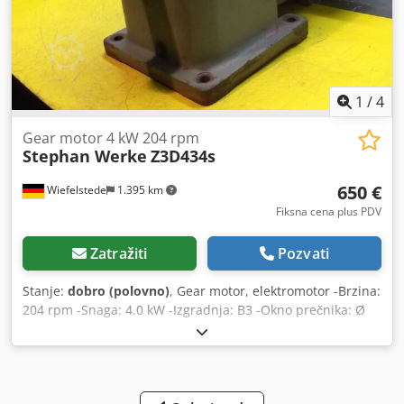
1
/
4
Gear motor 4 kW 204 rpm
Stephan Werke
Z3D434s
650 €
Wiefelstede
1.395 km
Fiksna cena plus PDV
Zatražiti
Pozvati
Stanje:
dobro (polovno)
, Gear motor, elektromotor -Brzina:
204 rpm -Snaga: 4.0 kW -Izgradnja: B3 -Okno prečnika: Ø
60 mm -Klasa zaštite: IP 33 - Dimenzije: Dodpfx Adoci
Shvjisck -Težina: 113 kg