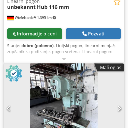
Linearni pogon
unbekannt
Hub 116 mm
Wiefelstede
1.395 km
Informacije o ceni
Pozvati
Stanje:
dobro (polovno)
, Linijski pogon, linearni menjač,
zupčanik za podizanje, pogon vretena -Linearni pogon:
teška verzija, od mašine za kantovanje Dcsdevwkykjpfx
Adiok -Osovina: Ø 100 mm -Moždani udar: 116 mm / 6 mm
Mali oglas
/ rpm - Količina: 4 komada na raspolaganju - Cena: po
komadu -Dimenzije: 775/180 / H325 mm, -Težina: 72 kg /
komad