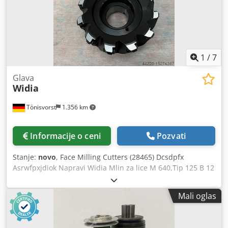
1
/
7
Glava
Widia
Tönisvorst
1.356 km
Informacije o ceni
Pozvati
Stanje:
novo
, Face Milling Cutters (28465) Dcsdpfx
Asrwfpxjdiok Napravi Widia Mlin za lice M 640,Tip 125 B 12
RS 60 HP 06D Prečnik 125 mm 12 Sečenje novo i
neiskorišćeno u otvorenom pakovanju
Mali oglas