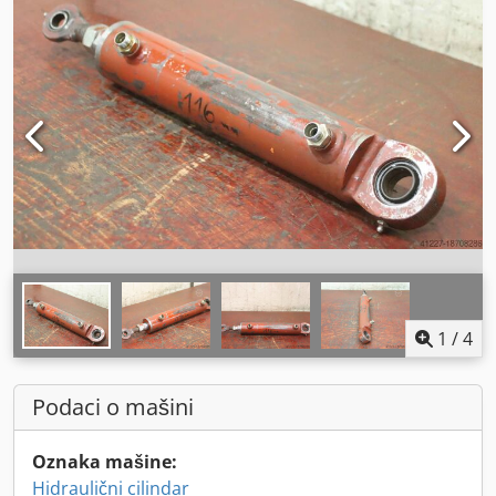
1
/
4
Podaci o mašini
Oznaka mašine:
Hidraulični cilindar