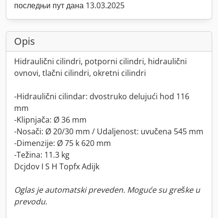
последњи пут дана 13.03.2025
Opis
Hidraulični cilindri, potporni cilindri, hidraulični
ovnovi, tlačni cilindri, okretni cilindri
-Hidraulični cilindar: dvostruko delujući hod 116
mm
-Klipnjača: Ø 36 mm
-Nosači: Ø 20/30 mm / Udaljenost: uvučena 545 mm
-Dimenzije: Ø 75 k 620 mm
-Težina: 11.3 kg
Dcjdov I S H Topfx Adijk
Oglas je automatski preveden. Moguće su greške u
prevodu.