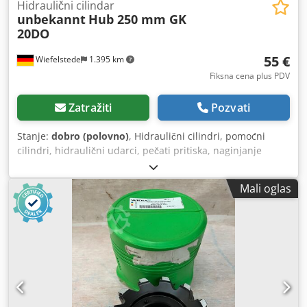
Hidraulični cilindar
unbekannt
Hub 250 mm GK
20DO
55 €
Wiefelstede
1.395 km
Fiksna cena plus PDV
Zatražiti
Pozvati
Stanje:
dobro (polovno)
, Hidraulični cilindri, pomoćni
cilindri, hidraulični udarci, pečati pritiska, naginjanje
cilindara, dizanje cilindara -Hidraulični cilindar: dvostruki
glumački potez 250 mm -Piston šipka: Ø 22 mm -Mounts: Ø
Mali oglas
20 mm -Cilindar: spolja Ø 50 mm -Rod head: Elges GK
20DO -Dosadni razmak: povučen 425 mm -Količina: 29x
cilindrili dostupni -Cena: po komadu Dsdpfx Adjhwgd
Aoisck -Dimenzije: 480/50/H70 mm -Težina: 4 kg/pcs.