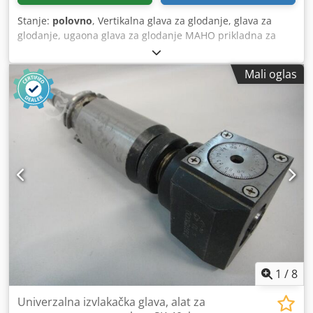
Stanje:
polovno
, Vertikalna glava za glodanje, glava za
glodanje, ugaona glava za glodanje MAHO prikladna za
MH300 ili MH400 Godina proizvodnje: oko 1990 Prihvat
alata: SK 40 Izvlačenje pinole: 60 mm Centrični prečnik na
Mali oglas
prirubnici: 102 mm Spoljašnji prečnik prirubnice: 180 mm
Raspon rupa na prirubnici: Ø 150 mm Rupe za
pričvršćivanje na prirubnici: 4x Ø 11 mm - Posmak pinole
0,015 / 0,03 / 0,06 / 0,12 mm/obrtaj - Pogon glave preko
osovine Ø 32 sa žljebom za pero 10 mm - Nazubljeni točkić
sa skalom za izvlacenje pinole Dodsxf Ur Nepfx Adisck -
Ugaona skala na ugaonoj glavi za glodanje 2x 90°
Dimenzije D x Š x V: 300 x 280 x 300 mm Ukupna težina:
31,4 kg U dobrom stanju
1
/
8
Univerzalna izvlakačka glava, alat za