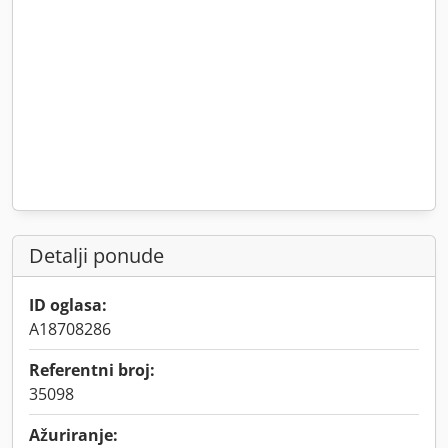
Detalji ponude
ID oglasa:
A18708286
Referentni broj:
35098
Ažuriranje: