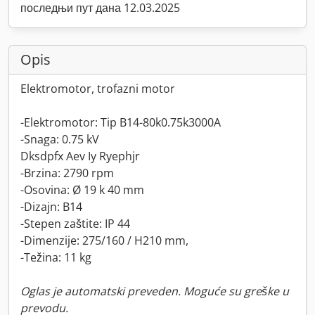
последњи пут дана 12.03.2025
Opis
Elektromotor, trofazni motor
-Elektromotor: Tip B14-80k0.75k3000A
-Snaga: 0.75 kV
Dksdpfx Aev Iy Ryephjr
-Brzina: 2790 rpm
-Osovina: Ø 19 k 40 mm
-Dizajn: B14
-Stepen zaštite: IP 44
-Dimenzije: 275/160 / H210 mm,
-Težina: 11 kg
Oglas je automatski preveden. Moguće su greške u
prevodu.