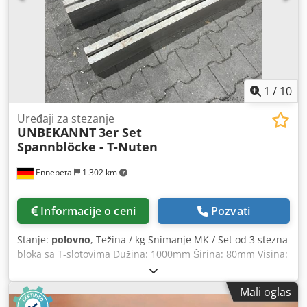
772 k 440 k 180 težina [kg] 28
1
/
10
Uređaji za stezanje
UNBEKANNT
3er Set
Spannblöcke - T-Nuten
Ennepetal
1.302 km
Informacije o ceni
Pozvati
Stanje:
polovno
, Težina / kg Snimanje MK / Set od 3 stezna
bloka sa T-slotovima Dužina: 1000mm Širina: 80mm Visina:
160mm T-slotovi - Veličina: 32 k 18 T-slotovi visina: 32mm
Stezna ploča - Stezni blok - Stezna Tabela - Stezno gvožđe -
Mali oglas
T-slot plate Dksdpfx Asvcd N Aephjr