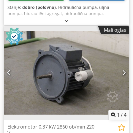
Stanje:
dobro (polovno)
, Hidraulična pumpa, uljna
pumpa, hidraulični agregat, hidraulična pumpa,
hidraulična pumpa, pogonski motor, motor za pogon -
Proizvođač: Bosch, hidraulična pumpa -Tip: 1 517 222 492 -
Mali oglas
Osovina: Ø 16 / 17 x 8 mm -Prirubnica: Ø 80 mm -Količina:
1x pumpa dostupna -Dimenzije: 116/90/V120 mm Dsdewzi
Erepfx Aphekr -Težina: 2,7 kg
1
/
4
Elektromotor 0,37 kW 2860 ob/min 220
V