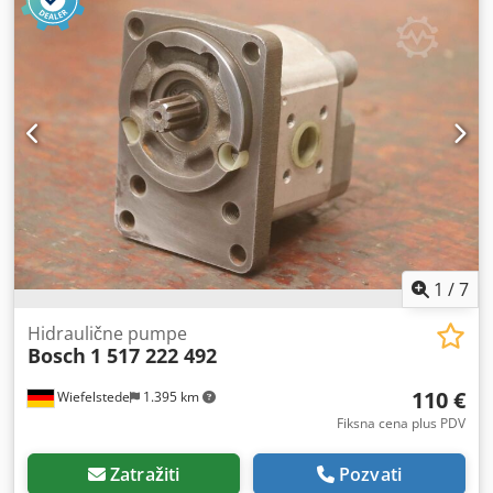
1
/
7
Hidraulične pumpe
Bosch
1 517 222 492
110 €
Wiefelstede
1.395 km
Fiksna cena plus PDV
Zatražiti
Pozvati