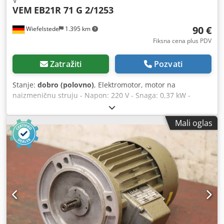
VEM
EB21R 71 G 2/1253
90 €
Wiefelstede
1.395 km
Fiksna cena plus PDV
Zatražiti
Pozvati
Stanje:
dobro (polovno)
, Elektromotor, motor na
naizmeničnu struju - Napon: 220 V - Snaga: 0,37 kW -
Obrtaji: 2860 o/min - Vratilo: Ø 11 mm Dodpfx Apsd Hp T
Eohekr - Građevinski oblik: B5 - Stepen zaštite: IP 54 -
Mali oglas
Količina: dostupna 3 motora - Cena: po komadu -
Dimenzije: 230/210/V195 mm - Težina: 7,4 kg/kom