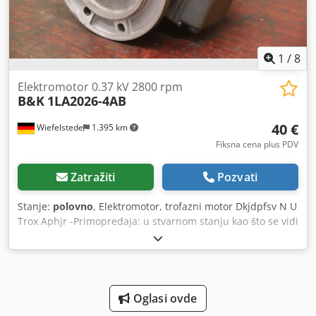
1
/
8
Elektromotor 0.37 kV 2800 rpm
B&K
1LA2026-4AB
40 €
Wiefelstede
1.395 km
Fiksna cena plus PDV
Zatražiti
Pozvati
Stanje:
polovno
, Elektromotor, trofazni motor Dkjdpfsv N U
Trox Aphjr -Primopredaja: u stvarnom stanju kao što se vidi
-Pogonska osovina: oštećenje vidi fotografije -Proizvođač: B
& K, tip elektromotora 1LA2026-4AB -Snaga: 0.37 kV -
Brzina: 2800 rpm -Osovina: Ø 14 k 30 mm -Dizajn: B5 -
Stepen zaštite: P44 -Dimenzije: 240/190 / H160 mm, -
Težina: 6.2 kg
Oglasi ovde