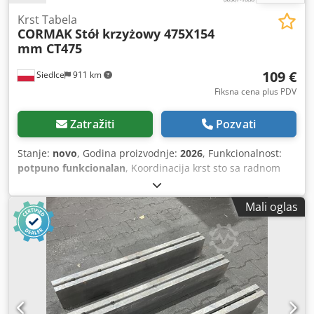
Krst Tabela
CORMAK
Stół krzyżowy 475X154
mm CT475
109 €
Siedlce
911 km
Fiksna cena plus PDV
Zatražiti
Pozvati
Stanje:
novo
, Godina proizvodnje:
2026
, Funkcionalnost:
potpuno funkcionalan
, Koordinacija krst sto sa radnom
površinom napravljenom od precizno brušenog livenog
gvožđa. Opremljen T-slotovima za stezanje radnog
Mali oglas
predmeta. Dizajniran za preciznu obradu, glodanje i
bušenje sa visokom preciznošću zahvaljujući preciznom
sadržaju od 0,02 mm. Dksdpjvu Tnxsfx Aphsr Tehnički
podaci Vise veličina [mm] 125 Veličina baze [mm] 200x270
Veličina stola [mm] 475x154 Poprečni podatak [mm] 150
Uzdužna hrana [mm] 320 Vernier [mm] 0.02 Širina žleba
[mm] 16 Razmak vijaka [mm] 175 Ukupne dimenzije [mm]