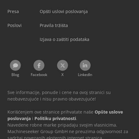
Presa
Opšti uslovi poslovanja
Poslovi
Pravila tržišta
Izjava o zaštiti podataka
Blog
Facebook
X
LinkedIn
Sve informacije, ponude i cene na ovoj stranici su
neobavezujuće i nisu pravno obavezujuće!
Korišćenjem ove stranice prihvatate naše
Opšte uslove
poslovanja
i
Politiku privatnosti
.
Navedene robne marke pripadaju svojim vlasnicima.
Machineseeker Group GmbH ne preuzima odgovornost za
sadržaj povezanih eksternih internet stranica.