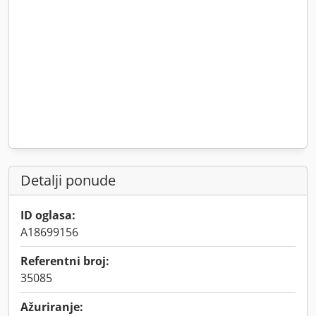
Detalji ponude
ID oglasa:
A18699156
Referentni broj:
35085
Ažuriranje: