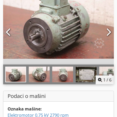
1
/
6
Podaci o mašini
Oznaka mašine:
Elektromotor 0.75 kV 2790 rpm