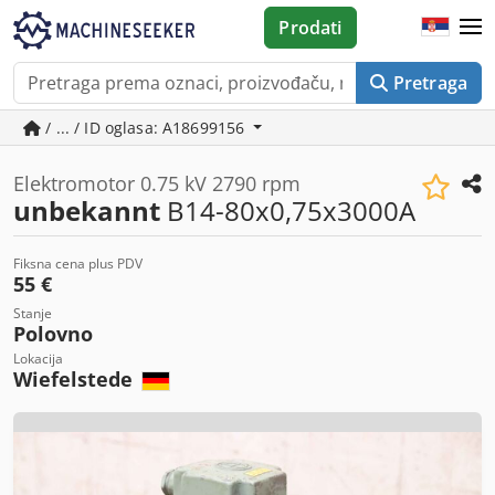
Prodati
Pretraga
/ ... / ID oglasa: A18699156
Elektromotor 0.75 kV 2790 rpm
unbekannt
B14-80x0,75x3000A
Fiksna cena plus PDV
55 €
Stanje
Polovno
Lokacija
Wiefelstede