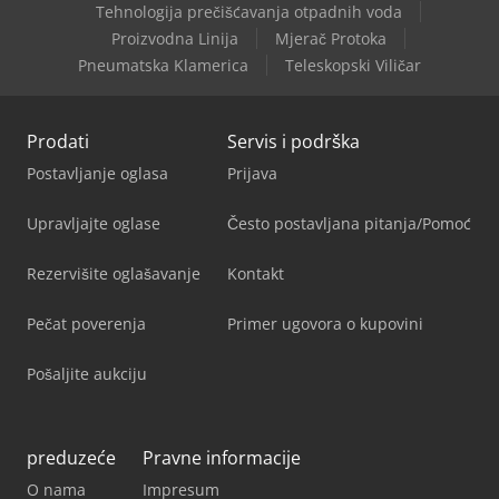
Tehnologija prečišćavanja otpadnih voda
Proizvodna Linija
Mjerač Protoka
Pneumatska Klamerica
Teleskopski Viličar
Prodati
Servis i podrška
Postavljanje oglasa
Prijava
Upravljajte oglase
Često postavljana pitanja/Pomoć
Rezervišite oglašavanje
Kontakt
Pečat poverenja
Primer ugovora o kupovini
Pošaljite aukciju
preduzeće
Pravne informacije
O nama
Impresum