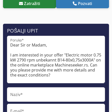
Zatražiti
Pozvati
POŠALJI UPIT
Poruka*
Naziv*
E-mail*