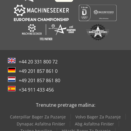
+44 20 331 800 72
+49 201 857 861 0
+49 201 857 861 80
+34 911 433 456
Trenutne pretrage mašina:
Caterpillar Bager Za Puzanje
Volvo Bager Za Puzanje
Dynapac Asfaltna Finišer
Abg Asfaltna Finišer
Tračne brusilice
Hitachi Bager Za Puzanje