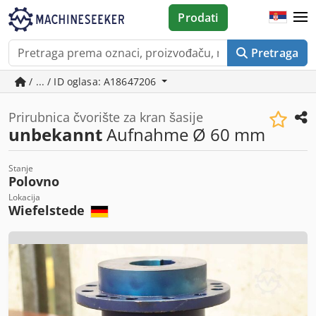
Prodati
Pretraga
/ ... / ID oglasa: A18647206
Prirubnica čvorište za kran šasije
unbekannt
Aufnahme Ø 60 mm
Stanje
Polovno
Lokacija
Wiefelstede