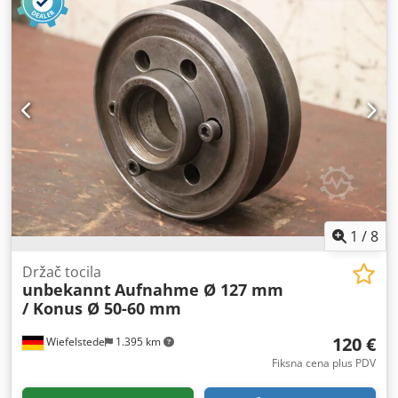
komplet -Dimenzija svaka: Ø 225 x 90 mm Crodpfx Aqsw
Dpc Ajwef -Težina: 10,4 kg/kom.
1
/
8
Držač tocila
unbekannt
Aufnahme Ø 127 mm
/ Konus Ø 50-60 mm
120 €
Wiefelstede
1.395 km
Fiksna cena plus PDV