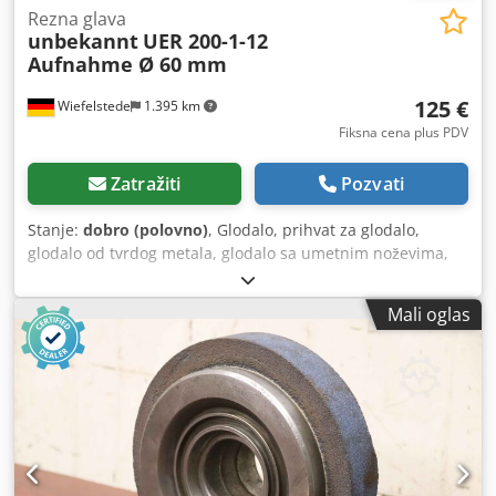
Rezna glava
unbekannt
UER 200-1-12
Aufnahme Ø 60 mm
125 €
Wiefelstede
1.395 km
Fiksna cena plus PDV
Zatražiti
Pozvati
Stanje:
dobro (polovno)
, Glodalo, prihvat za glodalo,
glodalo od tvrdog metala, glodalo sa umetnim noževima,
ravno glodalo, glodalo, glodalo sa noževima, ravno glodalo,
ugaono glodalo. - Ravno glodalo: Glodalo sa noževima - Tip:
Mali oglas
UER 200-1-12 - Prihvat: Ø 60 mm / Prečnik kruga rupa Ø
102 x 18 mm - Dimenzije: Ø 200 x 62 mm Cjdpszqyw Isfx
Aqwjrf - Težina: 8,7 kg