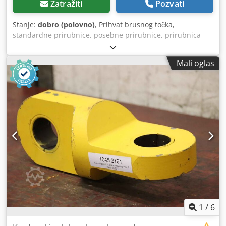
Zatražiti
Pozvati
Stanje:
dobro (polovno)
, Prihvat brusnog točka,
standardne prirubnice, posebne prirubnice, prirubnica
brusnog točka Csdpfx Aewvp Dkoqwsrf -Prihvat brusnog
točka: prihvat: Ø 127 mm -Prihvat: stožasta šuplja osovina
Mali oglas
Ø 50–60 mm -Oznaka tipa: nije navedena -Dimenzija
ukupno: Ø 180 x 90 mm -Težina: 8 kg
1
/
6