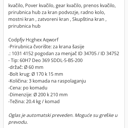
kvačilo, Pover kvačilo, gear kvačilo, prenos kvačilo,
prirubnica hub za kran podvozje, radno kolo,
mostni kran , zatvoreni kran , Skupština kran ,
prirubnica hub
Codpfjv Hcghex Aqworf
-Prirubnica čvorište: za krana šasije
.: 1031 4152 pogodan za menjač ID 34705 / ID 34752
- Tip: 60H7 Deo 369 SDDL-5-BS-200
-držač: Ø 60 mm
-Bolt krug: Ø 170 k 15 mm
-Količina: 3 komada na raspolaganju
-Cena: po komadu
-Dimenzije: Ø 200 k 210 mm
-Težina: 20.4 kg / komad
Oglas je automatski preveden. Moguće su greške u
prevodu.