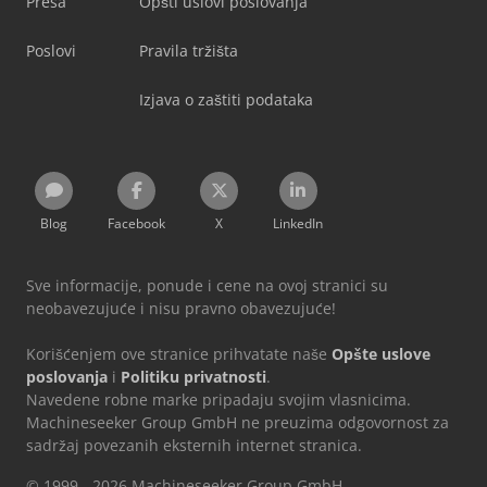
Presa
Opšti uslovi poslovanja
Poslovi
Pravila tržišta
Izjava o zaštiti podataka
Blog
Facebook
X
LinkedIn
Sve informacije, ponude i cene na ovoj stranici su
neobavezujuće i nisu pravno obavezujuće!
Korišćenjem ove stranice prihvatate naše
Opšte uslove
poslovanja
i
Politiku privatnosti
.
Navedene robne marke pripadaju svojim vlasnicima.
Machineseeker Group GmbH ne preuzima odgovornost za
sadržaj povezanih eksternih internet stranica.
© 1999 - 2026 Machineseeker Group GmbH