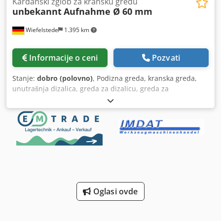
Kardanski zglob za kransku gredu
unbekannt
Aufnahme Ø 60 mm
Wiefelstede
1.395 km
Informacije o ceni
Pozvati
Stanje:
dobro (polovno)
, Podizna greda, kranska greda,
unutrašnja dizalica, greda za dizalicu, greda za
opterećenje, greda za teške uslove rada, srce za kransku
gredu -Kardanski zglob: za kransku gredu Crjdpfxev Hnags
Aqwof .: 1045 2761 G-12-02-02 -Držač: Ø 60 mm, razmak
rupa 220 mm -Merenja: pogledajte fotografije - Količina: 4
komada na raspolaganju -Cena: po komadu - Transportne
dimenzije: 350/140 / H140 mm, -Težina: 16.7 kg / kom
Oglasi ovde