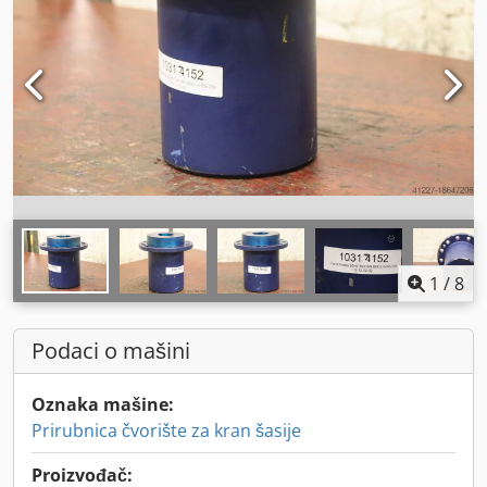
1
/
8
Podaci o mašini
Oznaka mašine:
Prirubnica čvorište za kran šasije
Proizvođač: