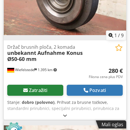
1
/
9
Držač brusnih ploča, 2 komada
unbekannt
Aufnahme Konus
Ø50-60 mm
280 €
Wiefelstede
1.395 km
Fiksna cena plus PDV
Zatražiti
Pozvati
Stanje:
dobro (polovno)
, Prihvat za brusne točkove,
standardni prirubnici, specijalni prirubnici, prirubnica za
brusne točkove -Prihvat za brusne točkove: sa brusnim
kamenom, 2 komada -Prihvat: šuplja osovina, konus Ø 50-
Mali oglas
60 mm -Brusni točak: Ø 225 x 40 mm -Isporuka/cena: