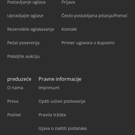
Postavljanje oglasa
Prijava
Upravljajte oglase
Često postavljana pitanja/Pomoć
Rezervišite oglašavanje
Kontakt
Pečat poverenja
Primer ugovora o kupovini
Pošaljite aukciju
preduzeće
Pravne informacije
O nama
Impresum
Presa
Opšti uslovi poslovanja
Poslovi
Pravila tržišta
Izjava o zaštiti podataka