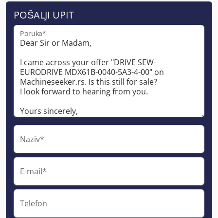
POŠALJI UPIT
Poruka*
Naziv*
E-mail*
Telefon