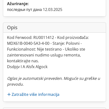
Ažuriranje:
последњи пут дана 12.03.2025
Opis
Kod Ferwood: RU0011412 - Kod proizvođača:
MDX61B-0040-5A3-4-00 - Stanje: Polovni -
Funkcionalnost: Nije testirano - Ukoliko ste
zainteresovani nudimo uslugu remonta,
kontaktirajte nas.
Dsdpjv I A Alsfx Algock
Oglas je automatski preveden. Moguće su greške u
prevodu.
Zatražite više informacija