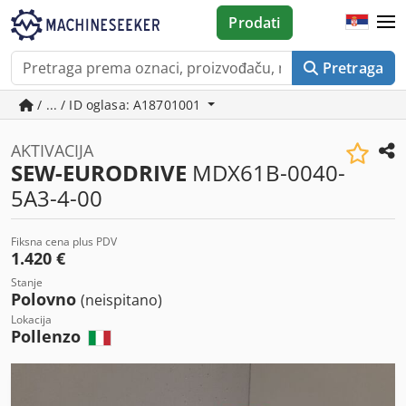
Prodati
Pretraga
/ ... / ID oglasa: A18701001
AKTIVACIJA
SEW-EURODRIVE
MDX61B-0040-
5A3-4-00
Fiksna cena plus PDV
1.420 €
Stanje
Polovno
(neispitano)
Lokacija
Pollenzo