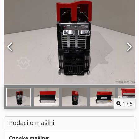
1
/
5
Podaci o mašini
Oznaka mašine: